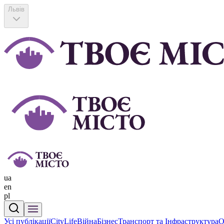
Львів
ua
en
pl
Усі публікації
CityLife
Війна
Бізнес
Транспорт та Інфраструктура
О