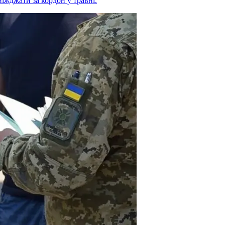
иїжджати за кордон у травні.