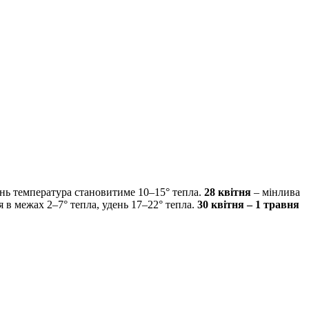
ень температура становитиме 10–15° тепла.
28 квітня
– мінлива
 в межах 2–7° тепла, удень 17–22° тепла.
30 квітня – 1 травня