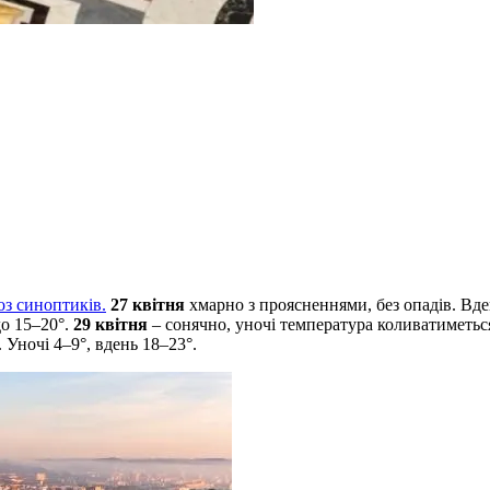
оз синоптиків.
27 квітня
хмарно з проясненнями, без опадів. Вд
до 15–20°.
29 квітня
– сонячно, уночі температура коливатиметься
 Уночі 4–9°, вдень 18–23°.