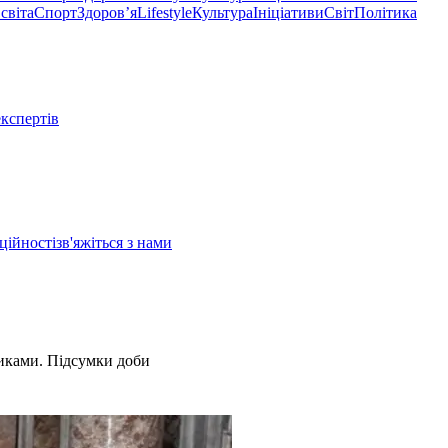
світа
Спорт
Здоровʼя
Lifestyle
Культура
Ініціативи
Світ
Політика
експертів
ційності
зв'яжіться з нами
тиками. Підсумки доби