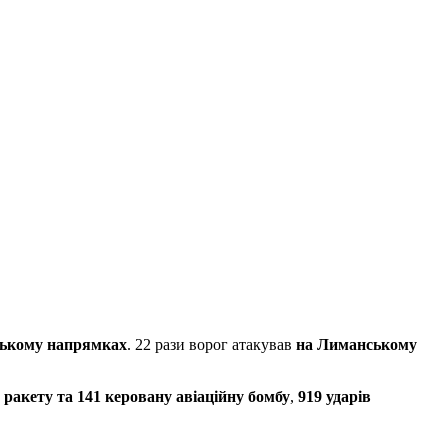
цькому напрямках
. 22 рази ворог атакував
на Лиманському
 ракету та 141 керовану авіаційну бомбу
,
919 ударів