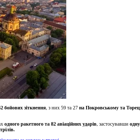
62 бойових зіткнення
, з них 59 та 27
на Покровському та Торе
ах
одного ракетного та 82 авіаційних ударів
, застосувавши
одну
трілів.