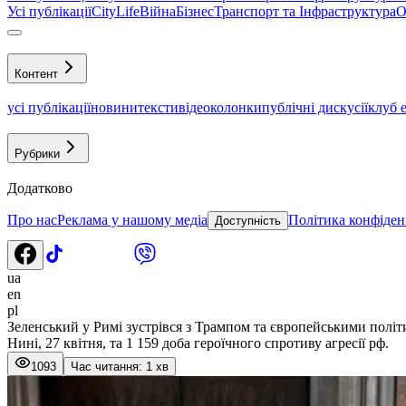
Усі публікації
CityLife
Війна
Бізнес
Транспорт та Інфраструктура
О
Контент
усі публікації
новини
тексти
відео
колонки
публічні дискусії
клуб 
Рубрики
Додатково
Про нас
Реклама у нашому медіа
Політика конфіден
Доступність
ua
en
pl
Зеленський у Римі зустрівся з Трампом та європейськими полі
Нині, 27 квітня, та 1 159 доба героїчного спротиву агресії рф.
1093
Час читання: 1 хв