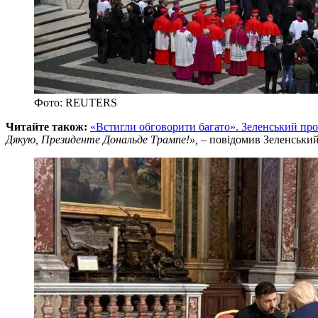
Фото: REUTERS
Читайте також:
«Встигли обговорити багато». Зеленський про 
Дякую, Президенте Дональде Трампе!», –
повідомив Зеленський