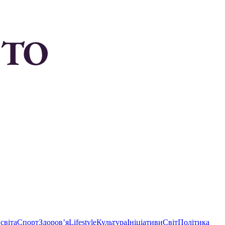
світа
Спорт
Здоровʼя
Lifestyle
Культура
Ініціативи
Світ
Політика