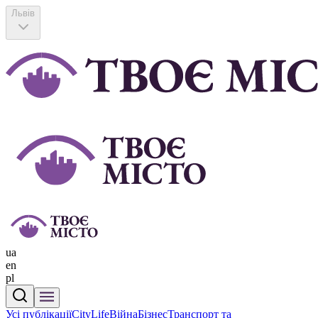
Львів
ua
en
pl
Усі публікації
CityLife
Війна
Бізнес
Транспорт та