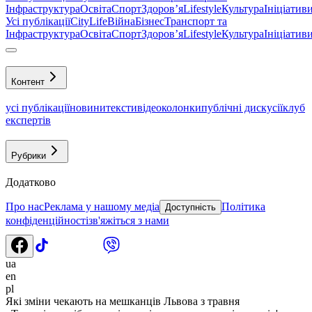
Інфраструктура
Освіта
Спорт
Здоровʼя
Lifestyle
Культура
Ініціатив
Усі публікації
CityLife
Війна
Бізнес
Транспорт та
Інфраструктура
Освіта
Спорт
Здоровʼя
Lifestyle
Культура
Ініціатив
Контент
усі публікації
новини
тексти
відео
колонки
публічні дискусії
клуб
експертів
Рубрики
Додатково
Про нас
Реклама у нашому медіа
Політика
Доступність
конфіденційності
зв'яжіться з нами
ua
en
pl
Які зміни чекають на мешканців Львова з травня