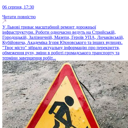
06 серпня, 17:30
Читати повністю
У Львові триває масштабний ремонт дорожньої
інфраструктури. Роботи одночасно ведуть на Стрийській,
Городоцькій, Залізничній, Мазепи, Героїв УПА, Личаківській,
Кубійовича, Академіка Ігоря Юхновського та інших вулицях.
"Твоє місто" зібрало актуальну інформацію про перекриття,
обмеження руху, зміни в роботі громадського транспорту та
терміни завершення робіт...