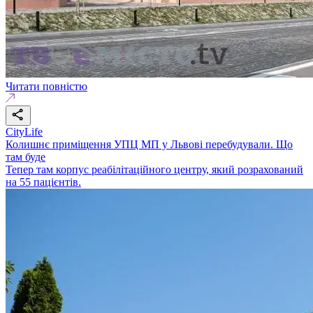
Читати повністю
CityLife
Колишнє приміщення УПЦ МП у Львові перебудували. Що
там буде
Тепер там корпус реабілітаційного центру, який розрахований
на 55 пацієнтів.