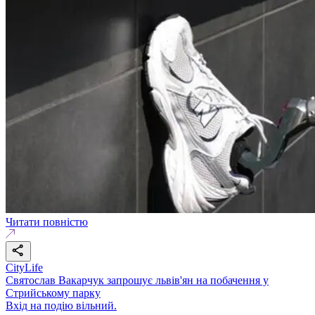
Читати повністю
CityLife
Святослав Вакарчук запрошує львів'ян на побачення у
Стрийському парку
Вхід на подію вільний.