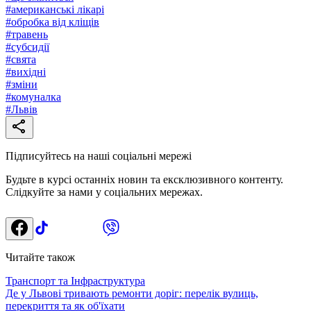
#
американські лікарі
#
обробка від кліщів
#
травень
#
субсидії
#
свята
#
вихідні
#
зміни
#
комуналка
#
Львів
Підписуйтесь на наші соціальні мережі
Будьте в курсі останніх новин та ексклюзивного контенту.
Слідкуйте за нами у соціальних мережах.
Читайте також
Транспорт та Інфраструктура
Де у Львові тривають ремонти доріг: перелік вулиць,
перекриття та як об'їхати