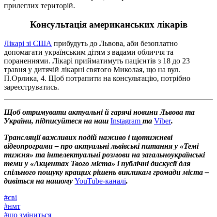
прилеглих територій.
Консультація американських лікарів
Лікарі зі США
прибудуть до Львова, аби безоплатно
допомагати українським дітям з вадами обличчя та
пораненнями. Лікарі прийматимуть пацієнтів з 18 до 23
травня у дитячій лікарні святого Миколая, що на вул.
П.Орлика, 4. Щоб потрапити на консультацію, потрібно
зареєструватись.
Щоб отримувати актуальні й гарячі новини Львова та
України, підписуйтеся на наш
Instagram
та
Viber
.
Трансляції важливих подій наживо і щотижневі
відеопрограми – про актуальні львівські питання у «Темі
тижня» та інтелектуальні розмови на загальноукраїнські
теми у «Акцентах Твого міста» і публічні дискусії для
спільного пошуку кращих рішень викликам громади міста –
дивіться на нашому
YouTube-каналі
.
#
єві
#
нмт
#
що зміниться