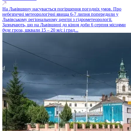
На Львівщину насувається погіршення погодніх умов. Про
небезпечні метеорологічні явища 6-7 липня попередили у
Львівському регіональному центрі з гідрометеорології.
Зазначають, що на Львівщині до кінця доби 6 серпня місцями
буде гроза, шквали 15 – 20 м/с і град...