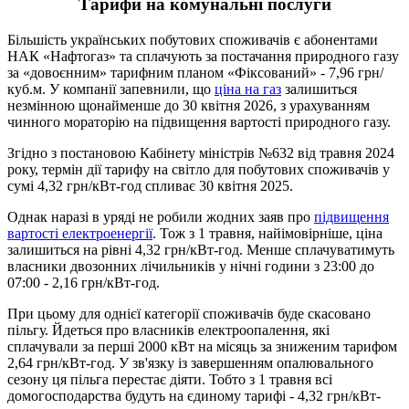
Тарифи на комунальні послуги
Більшість українських побутових споживачів є абонентами
НАК «Нафтогаз» та сплачують за постачання природного газу
за «довоєнним» тарифним планом «Фіксований» - 7,96 грн/
куб.м. У компанії запевнили, що
ціна на газ
залишиться
незмінною щонайменше до 30 квітня 2026, з урахуванням
чинного мораторію на підвищення вартості природного газу.
Згідно з постановою Кабінету міністрів №632 від травня 2024
року, термін дії тарифу на світло для побутових споживачів у
сумі 4,32 грн/кВт-год спливає 30 квітня 2025.
Однак наразі в уряді не робили жодних заяв про
підвищення
вартості електроенергії
. Тож з 1 травня, найімовірніше, ціна
залишиться на рівні 4,32 грн/кВт-год. Менше сплачуватимуть
власники двозонних лічильників у нічні години з 23:00 до
07:00 - 2,16 грн/кВт-год.
При цьому для однієї категорії споживачів буде скасовано
пільгу. Йдеться про власників електроопалення, які
сплачували за перші 2000 кВт на місяць за зниженим тарифом
2,64 грн/кВт-год. У зв'язку із завершенням опалювального
сезону ця пільга перестає діяти. Тобто з 1 травня всі
домогосподарства будуть на єдиному тарифі - 4,32 грн/кВт-