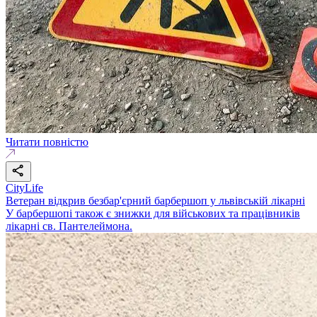
Читати повністю
CityLife
Ветеран відкрив безбар'єрний барбершоп у львівській лікарні
У барбершопі також є знижки для військових та працівників
лікарні св. Пантелеймона.