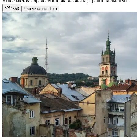
«
Твоє місто
» зібрало зміни, які чекають у травні на львів'ян.
4553
Час читання: 1 хв