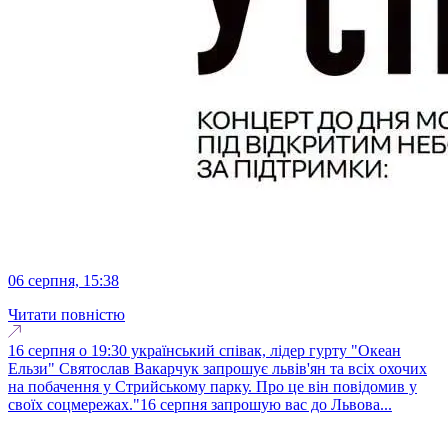
06 серпня, 15:38
Читати повністю
16 серпня о 19:30 український співак, лідер гурту "Океан
Ельзи" Святослав Вакарчук запрошує львів'ян та всіх охочих
на побачення у Стрийському парку. Про це він повідомив у
своїх соцмережах."16 серпня запрошую вас до Львова...