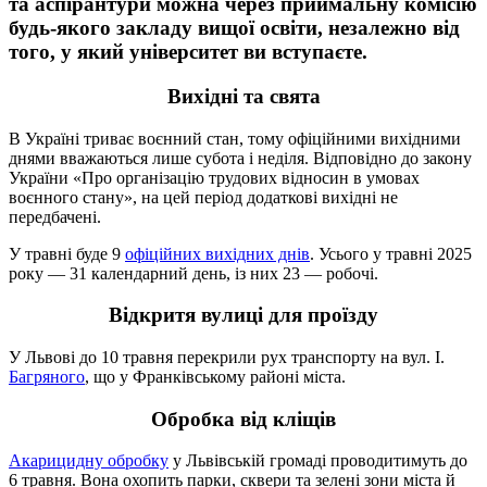
та аспірантури можна через приймальну комісію
будь-якого закладу вищої освіти, незалежно від
того, у який університет ви вступаєте.
Вихідні та свята
В Україні триває воєнний стан, тому офіційними вихідними
днями вважаються лише субота і неділя. Відповідно до закону
України «Про організацію трудових відносин в умовах
воєнного стану», на цей період додаткові вихідні не
передбачені.
У травні буде 9
офіційних вихідних днів
. Усього у травні 2025
року — 31 календарний день, із них 23 — робочі.
Відкритя вулиці для проїзду
У Львові до 10 травня перекрили рух транспорту на вул. І.
Багряного
, що у Франківському районі міста.
Обробка від кліщів
Акарицидну обробку
у Львівській громаді проводитимуть до
6 травня. Вона охопить парки, сквери та зелені зони міста й