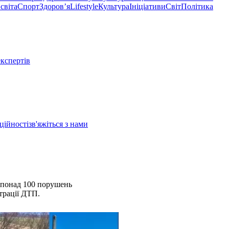
світа
Спорт
Здоровʼя
Lifestyle
Культура
Ініціативи
Світ
Політика
експертів
ційності
зв'яжіться з нами
 понад 100 порушень
трації ДТП.