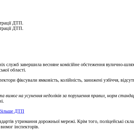
трації ДТП.
трації ДТП.
х служб завершила весняне комісійне обстеження вулично-шляхов
ької області.
ктори фіксували ямковість, колійність, занижені узбіччя, відсутн
а вимог на усунення недоліків за порушення правил, норм станд
і.
айбільше ДТП
артів утримання дорожньої мережі. Крім того, поліцейські склал
 вимог інспекторів.