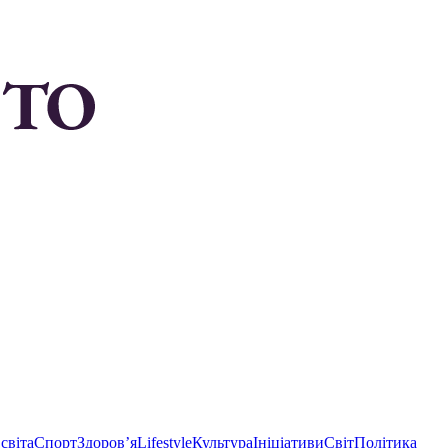
світа
Спорт
Здоровʼя
Lifestyle
Культура
Ініціативи
Світ
Політика