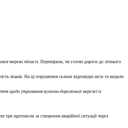
ої мережі області. Перевіряли, чи готові дороги до літнього
ість знаків. На ці порушення склали відповідні акти та видали
артів щодо утримання вулично-дорожньої мережі із
и три протоколи за створення аварійної ситуації через