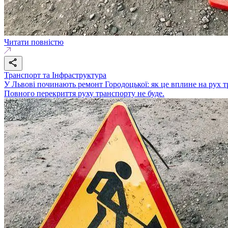
Читати повністю
Транспорт та Інфраструктура
У Львові починають ремонт Городоцької: як це вплине на рух 
Повного перекриття руху транспорту не буде.