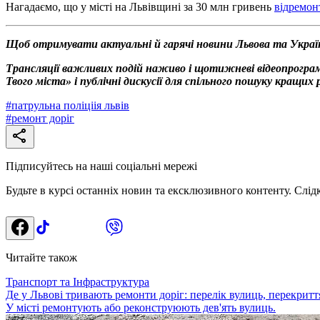
Нагадаємо, що у місті на Львівщині за 30 млн гривень
відремон
Щоб отримувати актуальні й гарячі новини Львова та Украї
Трансляції важливих подій наживо і щотижневі відеопрограм
Твого міста» і публічні дискусії для спільного пошуку кращи
#
патрульна поліціія львів
#
ремонт доріг
Підписуйтесь на наші соціальні мережі
Будьте в курсі останніх новин та ексклюзивного контенту. Слід
Читайте також
Транспорт та Інфраструктура
Де у Львові тривають ремонти доріг: перелік вулиць, перекриття
У місті ремонтують або реконструюють дев'ять вулиць.