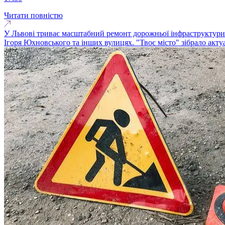
Читати повністю
У Львові триває масштабний ремонт дорожньої інфраструктури.
Ігоря Юхновського та інших вулицях. "Твоє місто" зібрало акту