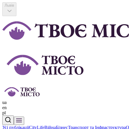
Львів
ua
en
pl
Усі публікації
CityLife
Війна
Бізнес
Транспорт та Інфраструктура
О