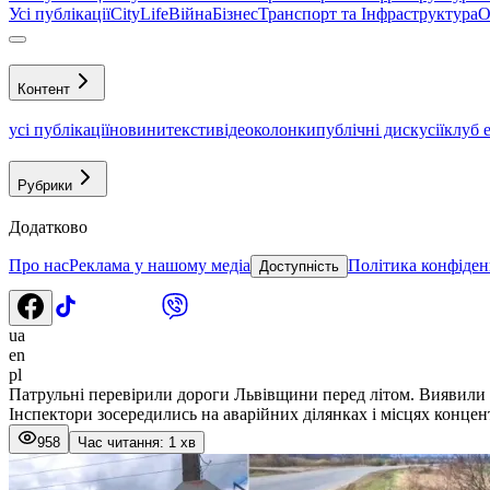
Усі публікації
CityLife
Війна
Бізнес
Транспорт та Інфраструктура
О
Контент
усі публікації
новини
тексти
відео
колонки
публічні дискусії
клуб 
Рубрики
Додатково
Про нас
Реклама у нашому медіа
Політика конфіден
Доступність
ua
en
pl
Патрульні перевірили дороги Львівщини перед літом. Виявили
Інспектори зосередились на аварійних ділянках і місцях концен
958
Час читання: 1 хв