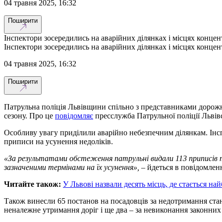
04 травня 2025, 16:32
Поширити
Інспектори зосередились на аварійних ділянках і місцях концен
Інспектори зосередились на аварійних ділянках і місцях концен
04 травня 2025, 16:32
Поширити
Патрульна поліція Львівщини спільно з представниками дорожні
сезону. Про це
повідомляє
пресслужба Патрульної поліції Львівс
Особливу увагу приділили аварійно небезпечним ділянкам. Інспе
приписи на усунення недоліків.
«За результатами обстеження патрульні видали 113 приписів т
зазначеними термінами на їх усунення»,
– йдеться в повідомленн
Читайте також:
У Львові назвали десять місць, де стається н
Також винесли 65 постанов на посадовців за недотримання станд
неналежне утримання доріг і ще два – за невиконання законних