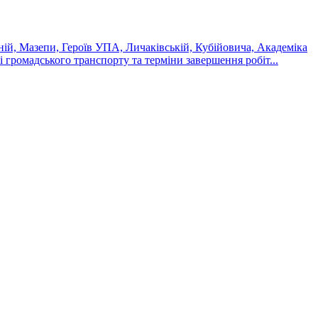
ній, Мазепи, Героїв УПА, Личаківській, Кубійовича, Академіка
 громадського транспорту та терміни завершення робіт...