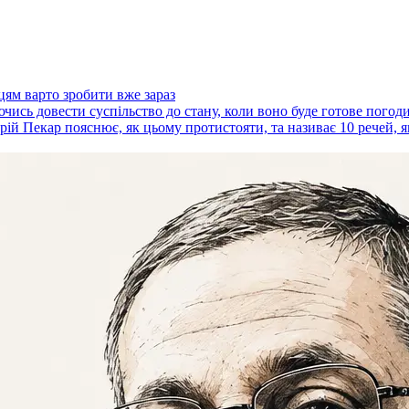
цям варто зробити вже зараз
ючись довести суспільство до стану, коли воно буде готове пого
ій Пекар пояснює, як цьому протистояти, та називає 10 речей, я