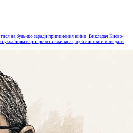
дитися на будь-що заради припинення війни. Викладач Києво-
кі українцям варто робити вже зараз, щоб вистояти й не дати