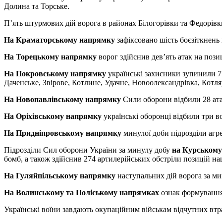
Долина та Торське.
П’ять штурмових дій ворога в районах Білогорівки та Федорівк
На Краматорському напрямку
зафіксовано шість боєзіткнень
На Торецькому напрямку
ворог здійснив дев’ять атак на поз
На Покровському напрямку
українські захисники зупинили 7
Даченське, Звірове, Котлине, Удачне, Новоолександрівка, Котля
На Новопавлівському напрямку
Сили оборони відбили 28 ата
На Оріхівському напрямку
українські оборонці відбили три 
На Придніпровському напрямку
минулої доби підрозділи агре
Підрозділи Сил оборони України за минулу добу
на Курськом
бомб, а також здійснив 274 артилерійських обстріли позицій на
На Гуляйпільському напрямку
наступальних дій ворога за ми
На Волинському та Поліському напрямках
ознак формування
Українські воїни завдають окупаційним військам відчутних втра