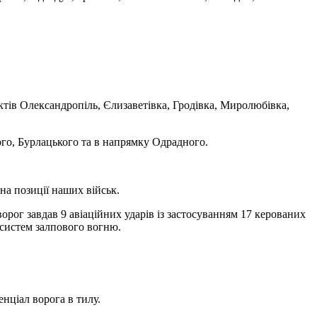
тів Олександропіль, Єлизаветівка, Гродівка, Миролюбівка,
го, Бурлацького та в напрямку Одрадного.
на позиції наших військ.
ворог завдав 9 авіаційних ударів із застосуванням 17 керованих
 систем залпового вогню.
нціал ворога в тилу.