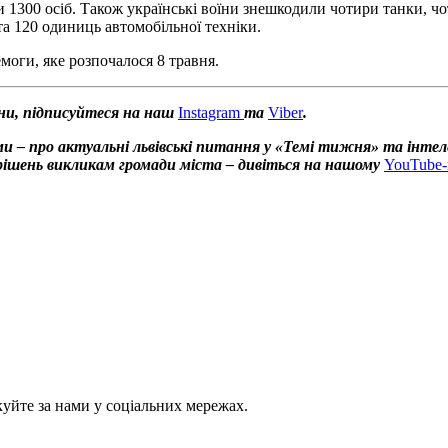
и 1300 осіб. Також українські воїни знешкодили чотири танки, ч
а 120 одиниць автомобільної техніки.
моги, яке розпочалося 8 травня.
ни, підписуйтеся на наш
Instagram
та
Viber
.
и – про актуальні львівські питання у «Темі тижня» та інтел
х рішень викликам громади міста – дивіться на нашому
YouTube-
куйте за нами у соціальних мережах.