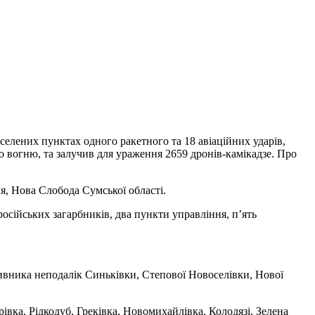
селених пунктах одного ракетного та 18 авіаційних ударів,
о вогню, та залучив для ураження 2659 дронів-камікадзе. Про
я, Нова Слобода Сумської області.
російських загарбників, два пункти управління, п’ять
тивника неподалік Синьківки, Степової Новоселівки, Нової
івка, Рідкодуб, Греківка, Новомихайлівка, Колодязі, Зелена