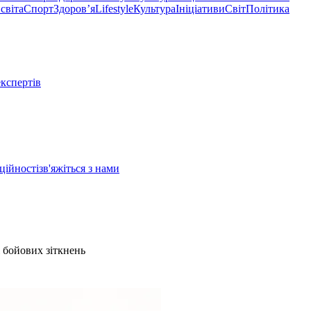
світа
Спорт
Здоровʼя
Lifestyle
Культура
Ініціативи
Світ
Політика
експертів
ційності
зв'яжіться з нами
і бойових зіткнень