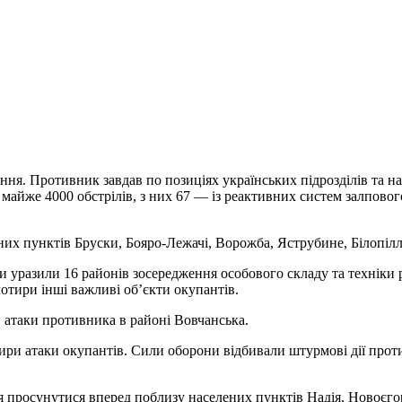
ня. Противник завдав по позиціях українських підрозділів та на
 майже 4000 обстрілів, з них 67 — із реактивних систем залповог
них пунктів Бруски, Бояро-Лежачі, Ворожба, Яструбине, Білопілл
ни уразили 16 районів зосередження особового складу та техніки 
 чотири інші важливі об’єкти окупантів.
и атаки противника в районі Вовчанська.
тири атаки окупантів. Сили оборони відбивали штурмові дії про
я просунутися вперед поблизу населених пунктів Надія, Новоєгор