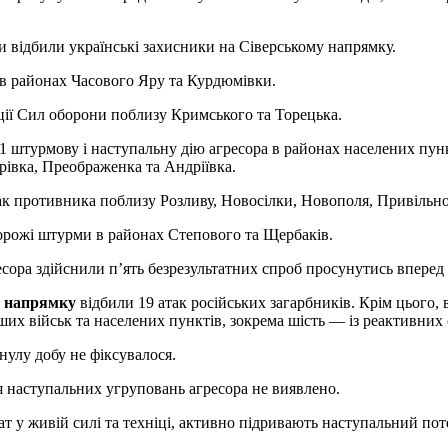
и відбили українські захисники на Сіверському напрямку.
 в районах Часового Яру та Курдюмівки.
иції Сил оборони поблизу Кримського та Торецька.
1 штурмову і наступальну дію агресора в районах населених пунк
рівка, Преображенка та Андріївка.
к противника поблизу Розливу, Новосілки, Новополя, Привільно
ворожі штурми в районах Степового та Щербаків.
сора здійснили п’ять безрезультатних спроб просунутись вперед 
у напрямку
відбили 19 атак російських загарбників. Крім цього, 
ших військ та населених пунктів, зокрема шість — із реактивних
нулу добу не фіксувалося.
 наступальних угруповань агресора не виявлено.
т у живій силі та техніці, активно підривають наступальний поте