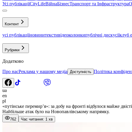
Усі публікації
CityLife
Війна
Бізнес
Транспорт та Інфраструктура
О
Контент
усі публікації
новини
тексти
відео
колонки
публічні дискусії
клуб 
Рубрики
Додатково
Про нас
Реклама у нашому медіа
Політика конфіден
Доступність
ua
en
pl
«путінське перемир’я»: за добу на фронті відбулося майже двіст
Найбільше атак було на Новопавлівському напрямку.
762
Час читання: 1 хв