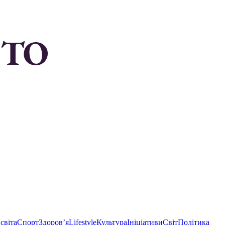
світа
Спорт
Здоровʼя
Lifestyle
Культура
Ініціативи
Світ
Політика