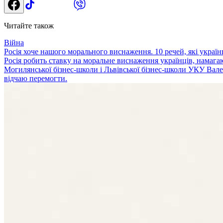
Читайте також
Війна
Росія хоче нашого морального виснаження. 10 речей, які україн
Росія робить ставку на моральне виснаження українців, намага
Могилянської бізнес-школи і Львівської бізнес-школи УКУ Валер
відчаю перемогти.