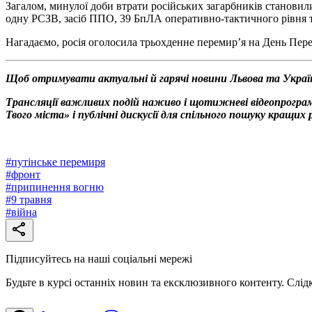
Загалом, минулої доби втрати російських загарбників становил
одну РСЗВ, засіб ППО, 39 БпЛА оперативно-тактичного рівня т
Нагадаємо, росія оголосила трьохденне перемир’я на День Пере
Щоб отримувати актуальні й гарячі новини Львова та Украї
Трансляції важливих подій наживо і щотижневі відеопрограм
Твого міста» і публічні дискусії для спільного пошуку кращи
#
путінське перемиря
#
фронт
#
припинення вогню
#
9 травня
#
війна
Підписуйтесь на наші соціальні мережі
Будьте в курсі останніх новин та ексклюзивного контенту. Слід