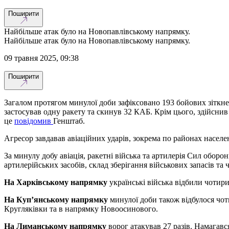
Поширити
Найбільше атак було на Новопавлівському напрямку.
Найбільше атак було на Новопавлівському напрямку.
09 травня 2025, 09:38
Поширити
Загалом протягом минулої доби зафіксовано 193 бойових зіткнен
застосував одну ракету та скинув 32 КАБ. Крім цього, здійснив
це
повідомив
Генштаб.
Агресор завдавав авіаційних ударів, зокрема по районах населе
За минулу добу авіація, ракетні війська та артилерія Сил оборо
артилерійських засобів, склад зберігання військових запасів та
На Харківському напрямку
українські війська відбили чотир
На Куп’янському напрямку
минулої доби також відбулося чо
Кругляківки та в напрямку Новоосинового.
На Лиманському напрямку
ворог атакував 27 разів. Намагавс