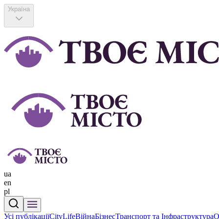
Україна
ua
en
pl
Усі публікації
CityLife
Війна
Бізнес
Транспорт та Інфраструктура
О