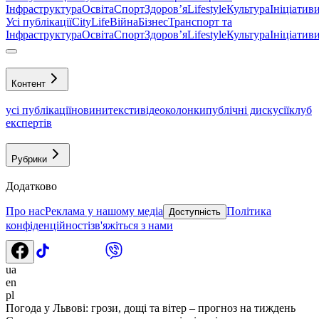
Інфраструктура
Освіта
Спорт
Здоровʼя
Lifestyle
Культура
Ініціатив
Усі публікації
CityLife
Війна
Бізнес
Транспорт та
Інфраструктура
Освіта
Спорт
Здоровʼя
Lifestyle
Культура
Ініціатив
Контент
усі публікації
новини
тексти
відео
колонки
публічні дискусії
клуб
експертів
Рубрики
Додатково
Про нас
Реклама у нашому медіа
Політика
Доступність
конфіденційності
зв'яжіться з нами
ua
en
pl
Погода у Львові: грози, дощі та вітер – прогноз на тиждень