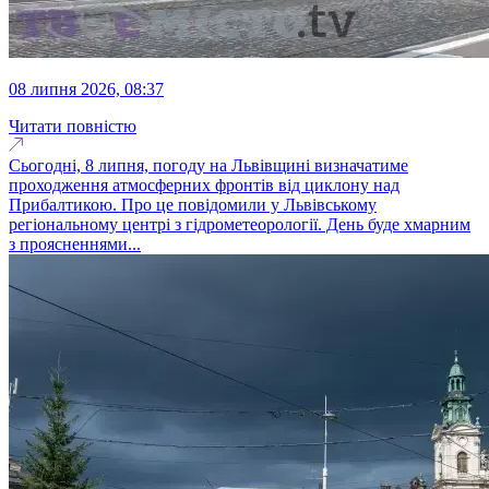
08 липня 2026, 08:37
Читати повністю
Сьогодні, 8 липня, погоду на Львівщині визначатиме
проходження атмосферних фронтів від циклону над
Прибалтикою. Про це повідомили у Львівському
регіональному центрі з гідрометеорології. День буде хмарним
з проясненнями...