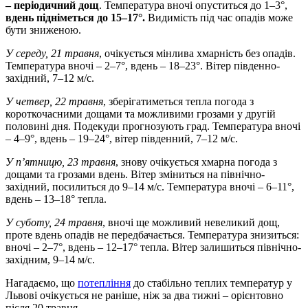
– періодичний дощ
. Температура вночі опуститься до 1–3°,
вдень підніметься до 15–17°.
Видимість під час опадів може
бути зниженою.
У середу, 21 травня
, очікується мінлива хмарність без опадів.
Температура вночі – 2–7°, вдень – 18–23°. Вітер південно-
західний, 7–12 м/с.
У четвер, 22 травня
, зберігатиметься тепла погода з
короткочасними дощами та можливими грозами у другій
половині дня. Подекуди прогнозують град. Температура вночі
– 4–9°, вдень – 19–24°, вітер південний, 7–12 м/с.
У п’ятницю, 23 травня
, знову очікується хмарна погода з
дощами та грозами вдень. Вітер зміниться на північно-
західний, посилиться до 9–14 м/с. Температура вночі – 6–11°,
вдень – 13–18° тепла.
У суботу, 24 травня
, вночі ще можливий невеликий дощ,
проте вдень опадів не передбачається. Температура знизиться:
вночі – 2–7°, вдень – 12–17° тепла. Вітер залишиться північно-
західним, 9–14 м/с.
Нагадаємо, що
потепління
до стабільно теплих температур у
Львові очікується не раніше, ніж за два тижні – орієнтовно
після 20 травня.