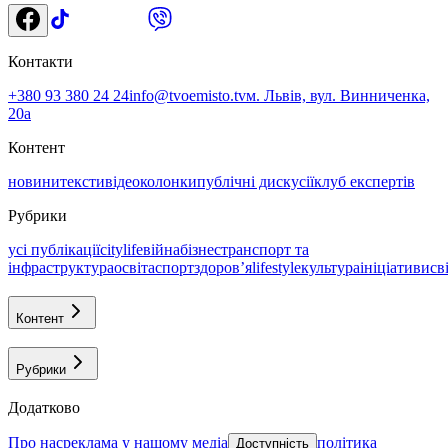
Контакти
+380 93 380 24 24
info@tvoemisto.tv
м. Львів, вул. Винниченка,
20а
Контент
новини
тексти
відео
колонки
публічні дискусії
клуб експертів
Рубрики
усі публікації
citylife
війна
бізнес
транспорт та
інфраструктура
освіта
спорт
здоровʼя
lifestyle
культура
ініціативи
св
Контент
Рубрики
Додатково
про нас
реклама у нашому медіа
політика
Доступність