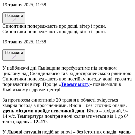
19 травня 2025, 11:58
Поширити
Синоптики попереджають про дощі, вітер і грози.
Синоптики попереджають про дощі, вітер і грози.
19 травня 2025, 11:58
Поширити
У найближчі дні Львівщина перебуватиме під впливом
циклону над Скандинавією та Східноєвропейською рівниною.
Синоптики попереджають про нестійку погоду, дощі, грози та
поривчастий вітер. Про це
«
Твоєму місту
»
повідомили в
Львівському гідрометцентрі.
За прогнозом синоптиків 20 травня в області очікується
хмарна погода з проясненнями. Вночі – без істотних опадів,
удень місцями пройде невеликий дощ
. Вітер – західний, 9–
14 м/с. Температура повітря вночі коливатиметься від 1 до 6°
тепла,
вдень – 12–17°.
У Львові
ситуація подібна: вночі – без істотних опадів,
удень