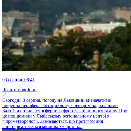
03 серпня, 08:41
Читати повністю
Сьогодні, 3 серпня, погоду на Львівщині визначатиме
південна периферія антициклону з центром над країнами
Балтії та вплив атмосферного фронту з північного заходу. Про
це повідомили у Львівському регіональному центрі з
гідрометеорології. Зазначаються, що протягом дня
спостерігатиметься мінлива хмарність...