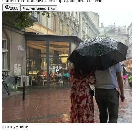
Синоптики попереджають про дощі, вітер і грози.
2085
Час читання: 1 хв
фото умовне