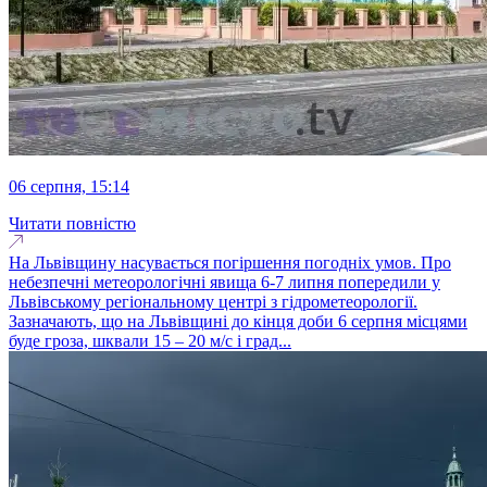
06 серпня, 15:14
Читати повністю
На Львівщину насувається погіршення погодніх умов. Про
небезпечні метеорологічні явища 6-7 липня попередили у
Львівському регіональному центрі з гідрометеорології.
Зазначають, що на Львівщині до кінця доби 6 серпня місцями
буде гроза, шквали 15 – 20 м/с і град...