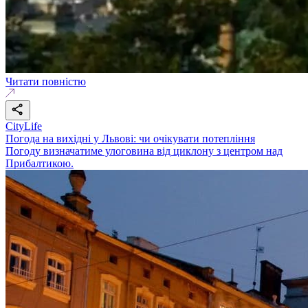
Читати повністю
CityLife
Погода на вихідні у Львові: чи очікувати потепління
Погоду визначатиме улоговина від циклону з центром над
Прибалтикою.