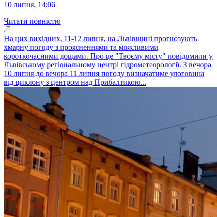
10 липня, 14:06
Читати повністю
На цих вихідних, 11-12 липня, на Львівщині прогнозують
хмарну погоду з проясненнями та можливими
короткочасними дощами. Про це "Твоєму місту" повідомили у
Львівському регіональному центрі гідрометеорології. З вечора
10 липня до вечора 11 липня погоду визначатиме улоговина
від циклону з центром над Прибалтикою...