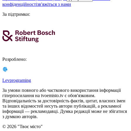
конфіденційності
зв'яжіться з нами
За підтримки
:
Розроблено
:
Levprograming
За умови повного або часткового використання iнформацiї
гіперпосилання на tvoemisto.tv є обов'язковим.
Відповідальність за достовірність фактів, цитат, власних імен
та інших відомостей несуть автори публікацій, а рекламної
інформації — рекламодавці. Думка редакцiї може не збiгатися
з думкою авторiв.
©
2026
"
Твоє місто
"