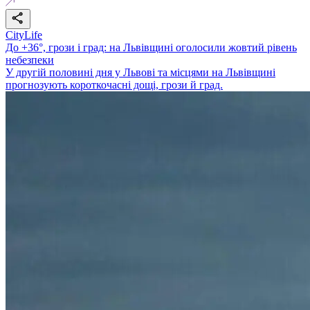
CityLife
До +36°, грози і град: на Львівщині оголосили жовтий рівень
небезпеки
У другій половині дня у Львові та місцями на Львівщині
прогнозують короткочасні дощі, грози й град.