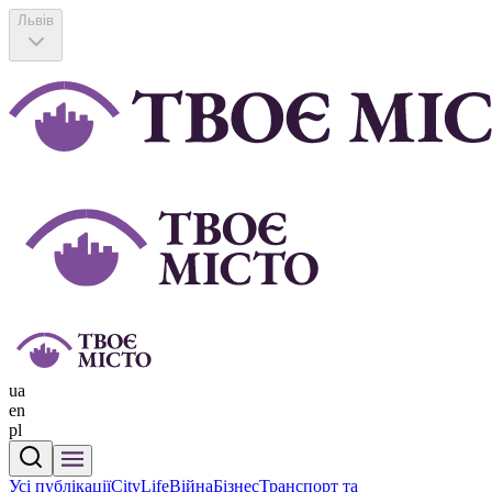
Львів
ua
en
pl
Усі публікації
CityLife
Війна
Бізнес
Транспорт та