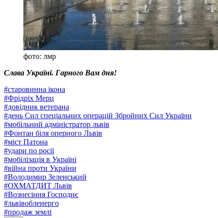
фото: лмр
Слава Україні. Гарного Вам дня!
#
старовинна ікона
#
Фрідріх Мерц
#
довідник ветерана
#
день Сил спеціальних операцій Збройних Сил України
#
мобільний адміністратор львів
#
Фонтан біля оперного Львів
#
міст Патона
#
удари по росії
#
мобілізація в Україні
#
війна проти України
#
Володимир Зеленський
#
ОХМАТДИТ Львів
#
Вознесіння Господнє
#
львівобленерго
#
продаж землі