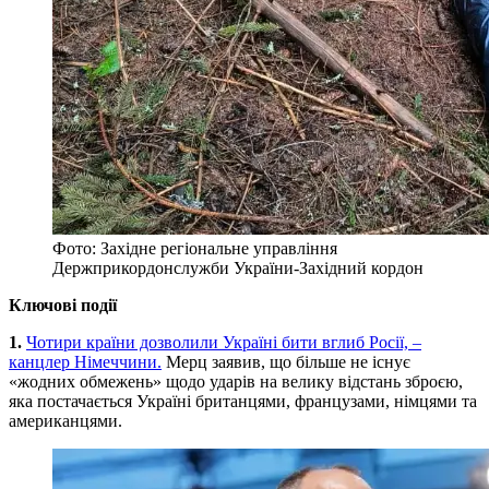
Фото: Західне регіональне управління
Держприкордонслужби України-Західний кордон
Ключові події
1.
Чотири країни дозволили Україні бити вглиб Росії, –
канцлер Німеччини.
Мерц заявив, що більше не існує
«жодних обмежень» щодо ударів на велику відстань зброєю,
яка постачається Україні британцями, французами, німцями та
американцями.