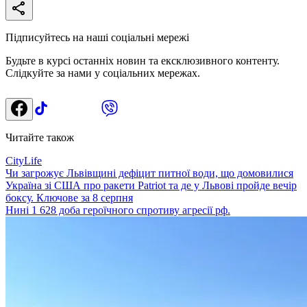
Підписуйтесь на наші соціальні мережі
Будьте в курсі останніх новин та ексклюзивного контенту.
Слідкуйте за нами у соціальних мережах.
Читайте також
CityLife
Чи загрожує Львівщині дефіцит питної води, що домовилися
Україна зі США про ракети Patriot та де у Львові пройде вечір
боксу. Ключове за 8 серпня
Нині 1 628 доба героїчного спротиву агресії рф.