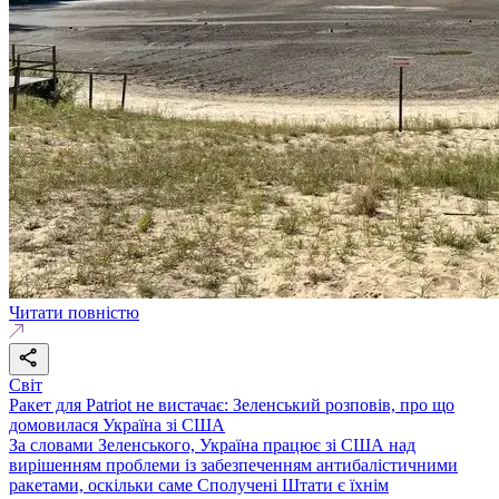
Читати повністю
Світ
Ракет для Patriot не вистачає: Зеленський розповів, про що
домовилася Україна зі США
За словами Зеленського, Україна працює зі США над
вирішенням проблеми із забезпеченням антибалістичними
ракетами, оскільки саме Сполучені Штати є їхнім