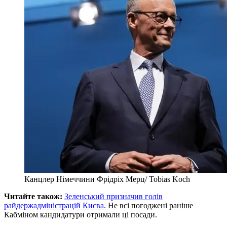
Канцлер Німеччини Фрідріх Мерц/ Tobias Koch
Читайте також:
Зеленський призначив голів
райдержадміністрацій Києва.
Не всі погоджені раніше
Кабміном кандидатури отримали ці посади.