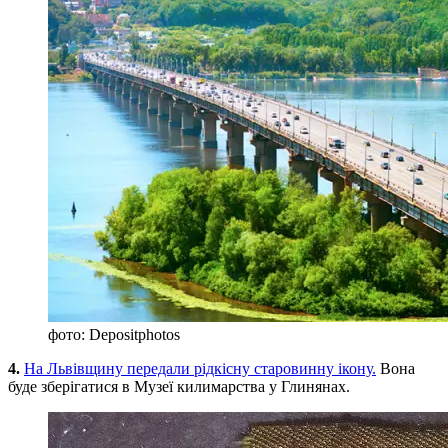
фото: Depositphotos
4.
На Львівщину передали рідкісну старовинну ікону.
Вона
буде зберігатися в Музеї килимарства у Глинянах.