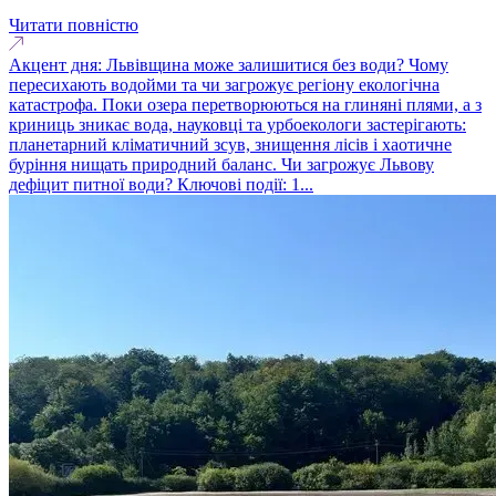
Читати повністю
Акцент дня: Львівщина може залишитися без води? Чому
пересихають водойми та чи загрожує регіону екологічна
катастрофа. Поки озера перетворюються на глиняні плями, а з
криниць зникає вода, науковці та урбоекологи застерігають:
планетарний кліматичний зсув, знищення лісів і хаотичне
буріння нищать природний баланс. Чи загрожує Львову
дефіцит питної води? Ключові події: 1...