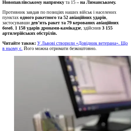
Новопавлівському напрямку
та 15
– на Лиманському.
Противник завдав по позиціях наших військ і населених
пунктах
одного ракетного та 52 авіаційних ударів
,
застосувавши
дев’ять ракет та 79 керованих авіаційних
бомб
,
1 158 ударів дронами-камікадзе
, здійснив
3 155
артилерійських обстрілів.
Читайте також:
У Львові створили «Довідник ветерана». Що
в ньому є.
Його можна отримати безкоштовно.