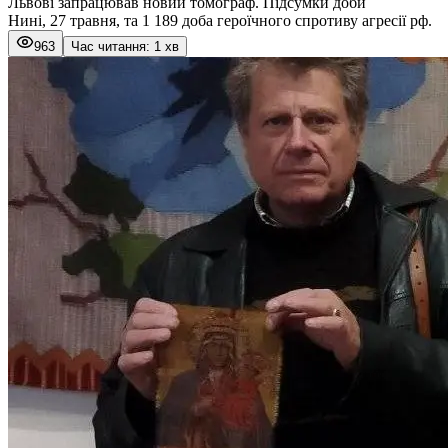
Львові запрацював новий томограф. Підсумки доби
Нині, 27 травня, та 1 189 доба героїчного спротиву агресії рф.
963
Час читання: 1 хв