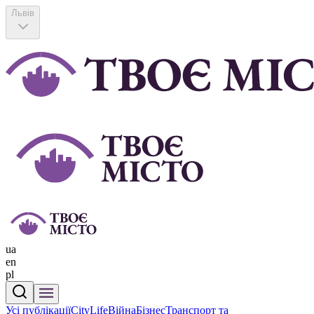
Львів
ua
en
pl
Усі публікації
CityLife
Війна
Бізнес
Транспорт та