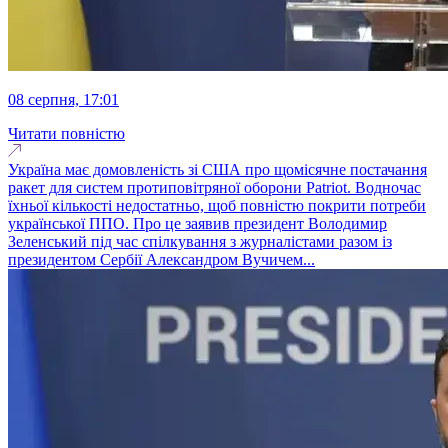
08 серпня, 17:01
Читати повністю
Україна має домовленість зі США про щомісячне постачання
ракет для систем протиповітряної оборони Patriot. Водночас
їхньої кількості недостатньо, щоб повністю покрити потреби
української ППО. Про це заявив президент Володимир
Зеленський під час спілкування з журналістами разом із
президентом Сербії Александром Вучичем...