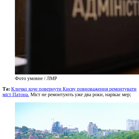
Фото умовне / ЛМР
Та:
Кличко хоче повернути Києву повноваження ремонтувати
міст Патона.
Міст не ремонтують уже два роки, нарікає мер;