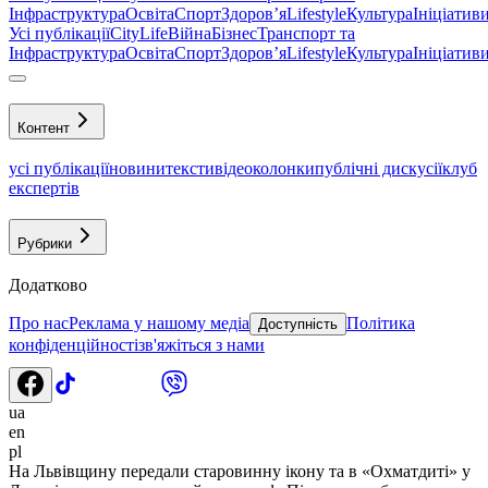
Інфраструктура
Освіта
Спорт
Здоровʼя
Lifestyle
Культура
Ініціатив
Усі публікації
CityLife
Війна
Бізнес
Транспорт та
Інфраструктура
Освіта
Спорт
Здоровʼя
Lifestyle
Культура
Ініціатив
Контент
усі публікації
новини
тексти
відео
колонки
публічні дискусії
клуб
експертів
Рубрики
Додатково
Про нас
Реклама у нашому медіа
Політика
Доступність
конфіденційності
зв'яжіться з нами
ua
en
pl
На Львівщину передали старовинну ікону та в «Охматдиті» у