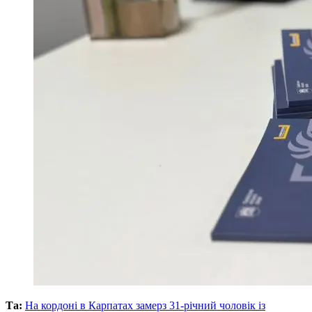
Та:
На кордоні в Карпатах замерз 31-річний чоловік із