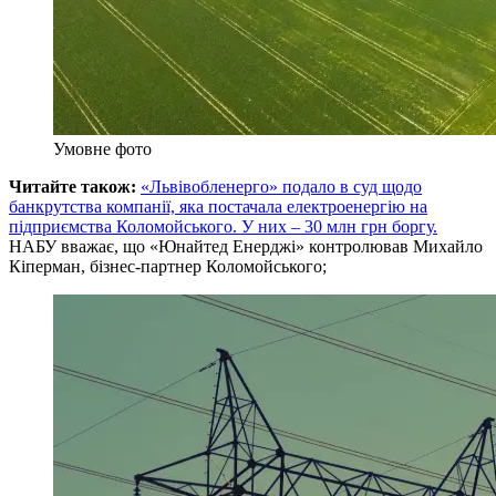
Умовне фото
Читайте також:
«Львівобленерго» подало в суд щодо
банкрутства компанії, яка постачала електроенергію на
підприємства Коломойського. У них – 30 млн грн боргу.
НАБУ вважає, що «Юнайтед Енерджі» контролював Михайло
Кіперман, бізнес-партнер Коломойського;