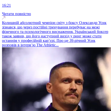
16:21
Читати повністю
Колишній абсолютний чемпіон світу з боксу Олександр Усик
зізнався, що через постійні тренування перебуває на межі
фізичного та психологічного виснаження. Український боксер
також заявив, що його наступний вихід у ринг може стати
останнім у професійній кар’єрі. Про це 39-річний Усик
розповів в інтерв’ю The Athletic...