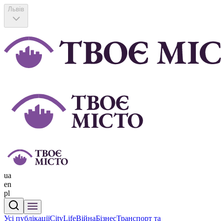
Львів
ua
en
pl
Усі публікації
CityLife
Війна
Бізнес
Транспорт та