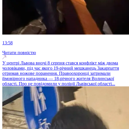
13:58
Читати повністю
У центрі Львова вночі 8 серпня стався конфлікт між двома
чоловіками, під час якого 19-річний мешканець Закарпаття
отримав ножове поранення. Правоохоронці затримали
ймовірного нападника — 18-річного жителя Волинської
області. Про це повідомили у поліції Львівської області...