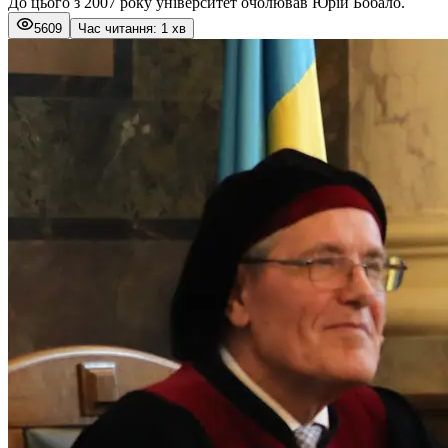
До цього з 2007 року університет очолював Юрій Бобало.
5609
Час читання: 1 хв