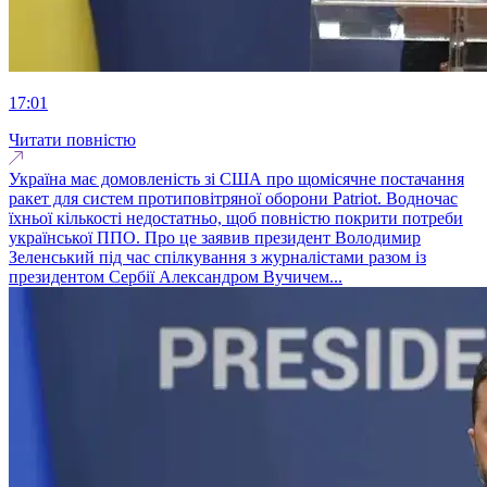
17:01
Читати повністю
Україна має домовленість зі США про щомісячне постачання
ракет для систем протиповітряної оборони Patriot. Водночас
їхньої кількості недостатньо, щоб повністю покрити потреби
української ППО. Про це заявив президент Володимир
Зеленський під час спілкування з журналістами разом із
президентом Сербії Александром Вучичем...