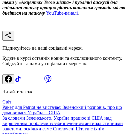
теми у «Акцентах Твого міста» і публічні дискусії для
спільного пошуку кращих рішень викликам громади міста –
дивіться на нашому
YouTube-каналі
.
Підписуйтесь на наші соціальні мережі
Будьте в курсі останніх новин та ексклюзивного контенту.
Слідкуйте за нами у соціальних мережах.
Читайте також
Світ
Ракет для Patriot не вистачає: Зеленський розповів, про що
домовилася Україна зі США
За словами Зеленського, Україна працює зі США над
вирішенням проблеми із забезпеченням антибалістичними
ракетами, оскільки саме Сполучені Штати є їхнім