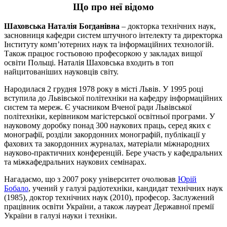
Що про неї відомо
Шаховська Наталія Богданівна
– докторка технічних наук,
засновниця кафедри систем штучного інтелекту та директорка
Інституту комп’ютерних наук та інформаційних технологій.
Також працює гостьовою професоркою у закладах вищої
освіти Польщі. Наталія Шаховська входить в топ
найцитованіших науковців світу.
Народилася 2 грудня 1978 року в місті Львів. У 1995 році
вступила до Львівської політехніки на кафедру інформаційних
систем та мереж. Є учасником Вченої ради Львівської
політехніки, керівником магістерської освітньої програми. У
науковому доробку понад 300 наукових праць, серед яких є
монографії, розділи закордонних монографій, публікації у
фахових та закордонних журналах, матеріали міжнародних
науково-практичних конференцій. Бере участь у кафедральних
та міжкафедральних наукових семінарах.
Нагадаємо, що з 2007 року університет очолював
Юрій
Бобало
, учений у галузі радіотехніки, кандидат технічних наук
(1985), доктор технічних наук (2010), професор. Заслужений
працівник освіти України, а також лауреат Державної премії
України в галузі науки і техніки.