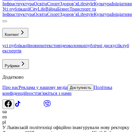
Інфраструктура
Освіта
Спорт
Здоровʼя
Lifestyle
Культура
Ініціатив
Усі публікації
CityLife
Війна
Бізнес
Транспорт та
Інфраструктура
Освіта
Спорт
Здоровʼя
Lifestyle
Культура
Ініціатив
Контент
усі публікації
новини
тексти
відео
колонки
публічні дискусії
клуб
експертів
Рубрики
Додатково
Про нас
Реклама у нашому медіа
Політика
Доступність
конфіденційності
зв'яжіться з нами
ua
en
pl
У Львівській політехніці офіційно інавгурували нову ректорку