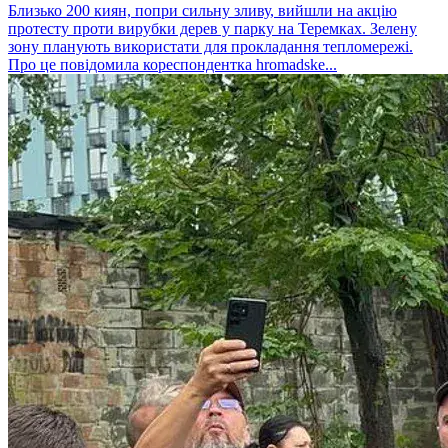
Близько 200 киян, попри сильну зливу, вийшли на акцію
протесту проти вирубки дерев у парку на Теремках. Зелену
зону планують використати для прокладання тепломережі.
Про це повідомила кореспондентка hromadske...