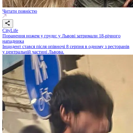
Читати повністю
CityLife
Поранення ножем у груди: у Львові затримали 18-річного
нападника
Інцидент стався після опівночі 8 серпня в одному з ресторанів
у центральній частині Львова.