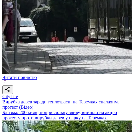
Читати повністю
CityLife
Вирубка дерев заради теплотраси: на Теремках спалахнув
протест (Відео)
Близько 200 киян, попри сильну зливу, вийшли на акцію
протесту проти вирубки дерев у парку на Теремках.