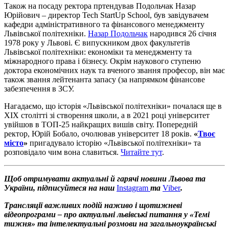
Також на посаду ректора пртендував Подольчак Назар
Юрійович – директор Tech StartUp School, був завідувачем
кафедри адміністративного та фінансового менеджменту
Львівської політехніки.
Назар Подольчак
народився 26 січня
1978 року у Львові. Є випускником двох факультетів
Львівської політехніки: економіки та менеджменту та
міжнародного права і бізнесу. Окрім наукового ступеню
доктора економічних наук та вченого звання професор, він має
також звання лейтенанта запасу (за напрямком фінансове
забезпечення в ЗСУ.
Нагадаємо, що історія «Львівської політехніки» почалася ще в
ХІХ столітті зі створення школи, а в 2021 році університет
увійшов в ТОП-25 найкращих вишів світу. Попередній
ректор, Юрій Бобало, очолював університет 18 років.
«
Твоє
місто
»
пригадувало історію «Львівської політехніки» та
розповідало чим вона славиться.
Читайте тут
.
Щоб отримувати актуальні й гарячі новини Львова та
України, підписуйтеся на наш
Instagram
та
Viber
.
Трансляції важливих подій наживо і щотижневі
відеопрограми – про актуальні львівські питання у «Темі
тижня» та інтелектуальні розмови на загальноукраїнські