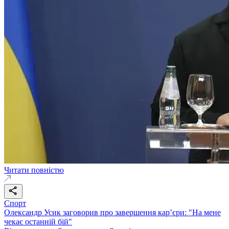
Читати повністю
Спорт
Олександр Усик заговорив про завершення кар’єри: "На мене
чекає останній бій"