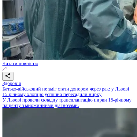
Читати повністю
Здоровʼя
Батько-військовий не зміг стати донором через рак: у Львові
15-річному хлопцю успішно пересадили нирку
У Львові провели складну трансплантацію нирки 15-річному
пацієнту з множинними діагнозами.