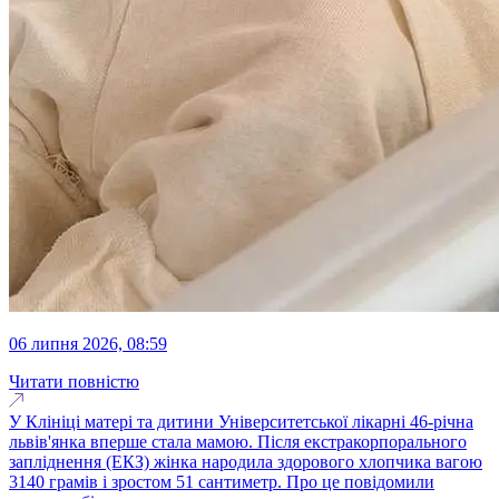
06 липня 2026, 08:59
Читати повністю
У Клініці матері та дитини Університетської лікарні 46-річна
львів'янка вперше стала мамою. Після екстракорпорального
запліднення (ЕКЗ) жінка народила здорового хлопчика вагою
3140 грамів і зростом 51 сантиметр. Про це повідомили