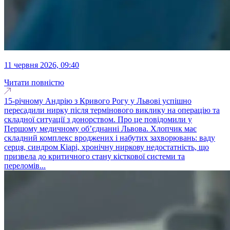
11 червня 2026, 09:40
Читати повністю
15-річному Андрію з Кривого Рогу у Львові успішно
пересадили нирку після термінового виклику на операцію та
складної ситуації з донорством. Про це повідомили у
Першому медичному об’єднанні Львова. Хлопчик має
складний комплекс вроджених і набутих захворювань: ваду
серця, синдром Кіарі, хронічну ниркову недостатність, що
призвела до критичного стану кісткової системи та
переломів...