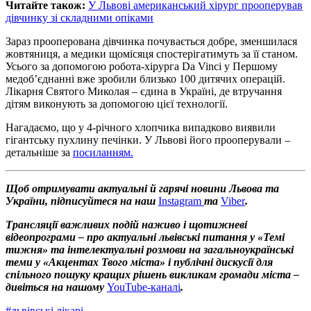
Читайте також:
У Львові американський хірург прооперував
дівчинку зі складними опіками
Зараз прооперована дівчинка почувається добре, зменшилася
жовтяниця, а медики щомісяця спостерігатимуть за її станом.
Усього за допомогою робота-хірурга Da Vinci у Першому
медоб’єднанні вже зробили близько 100 дитячих операцій.
Лікарня Святого Миколая – єдина в Україні, де втручання
дітям виконують за допомогою цієї технології.
Нагадаємо, що у 4-річного хлопчика випадково виявили
гігантську пухлину печінки. У Львові його прооперували –
детальніше за
посиланням.
Щоб отримувати актуальні й гарячі новини Львова та
України, підписуйтеся на наш
Instagram
та
Viber
.
Трансляції важливих подій наживо і щотижневі
відеопрограми – про актуальні львівські питання у «Темі
тижня» та інтелектуальні розмови на загальноукраїнські
теми у «Акцентах Твого міста» і публічні дискусії для
спільного пошуку кращих рішень викликам громади міста –
дивіться на нашому
YouTube-каналі
.
#
львівські лікарі