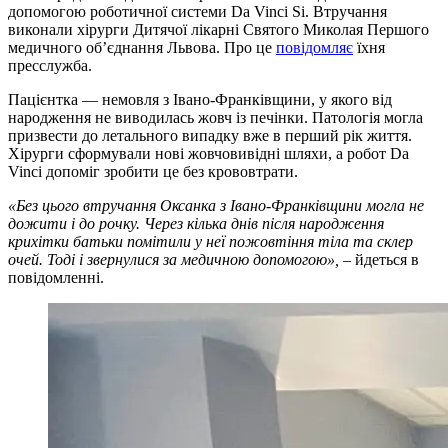
допомогою роботичної системи Da Vinci Si. Втручання
виконали хірурги Дитячої лікарні Святого Миколая Першого
медичного об’єднання Львова. Про це
повідомляє
їхня
пресслужба.
Пацієнтка — немовля з Івано-Франківщини, у якого від
народження не виводилась жовч із печінки. Патологія могла
призвести до летального випадку вже в перший рік життя.
Хірурги сформували нові жовчовивідні шляхи, а робот Da
Vinci допоміг зробити це без крововтрати.
«Без цього втручання Оксанка з Івано-Франківщини могла не
дожити і до рочку. Через кілька днів після народження
крихітки батьки помітили у неї пожовтіння тіла та склер
очей. Тоді і звернулися за медичною допомогою»,
– йдеться в
повідомленні.