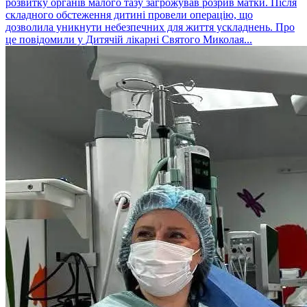
розвитку органів малого тазу загрожував розрив матки. Після
складного обстеження дитині провели операцію, що
дозволила уникнути небезпечних для життя ускладнень. Про
це повідомили у Дитячій лікарні Святого Миколая...