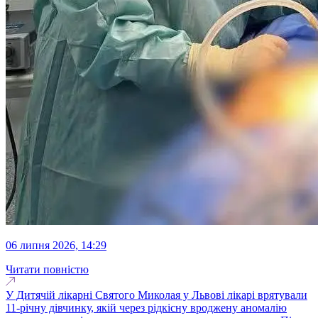
06 липня 2026, 14:29
Читати повністю
У Дитячій лікарні Святого Миколая у Львові лікарі врятували
11-річну дівчинку, якій через рідкісну вроджену аномалію