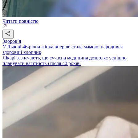
Читати повністю
Здоровʼя
У Львові 46-річна жінка вперше стала мамою: народився
здоровий хлопчик
Лікарі зазначають, що сучасна медицина дозволяє успішно
планувати вагітність і після 40 років.