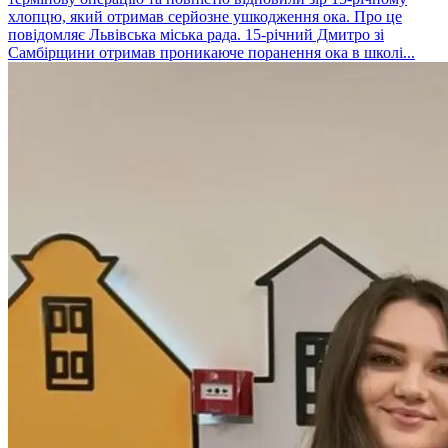
хлопцю, який отримав серйозне ушкодження ока. Про це
повідомляє Львівська міська рада. 15-річний Дмитро зі
Самбірщини отримав проникаюче поранення ока в школі...