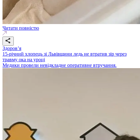
Читати повністю
Здоровʼя
15-річний хлопець зі Львівщини ледь не втратив зір через
травму ока на уроці
Медики провели невідкладне оперативне втручання.