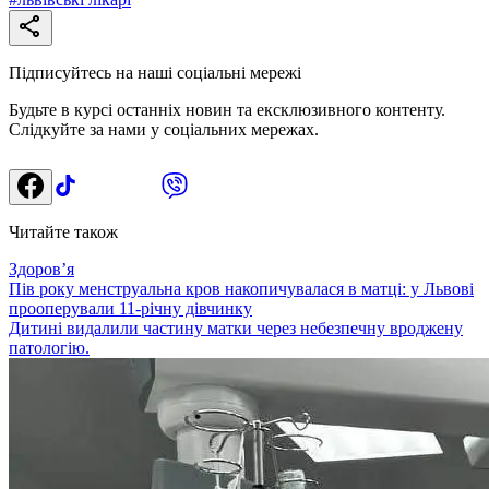
Підписуйтесь на наші соціальні мережі
Будьте в курсі останніх новин та ексклюзивного контенту.
Слідкуйте за нами у соціальних мережах.
Читайте також
Здоровʼя
Пів року менструальна кров накопичувалася в матці: у Львові
прооперували 11-річну дівчинку
Дитині видалили частину матки через небезпечну вроджену
патологію.