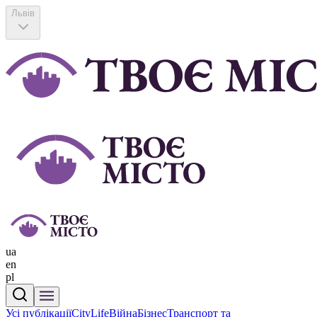
Львів
ua
en
pl
Усі публікації
CityLife
Війна
Бізнес
Транспорт та