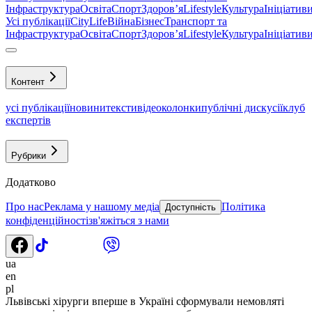
Інфраструктура
Освіта
Спорт
Здоровʼя
Lifestyle
Культура
Ініціатив
Усі публікації
CityLife
Війна
Бізнес
Транспорт та
Інфраструктура
Освіта
Спорт
Здоровʼя
Lifestyle
Культура
Ініціатив
Контент
усі публікації
новини
тексти
відео
колонки
публічні дискусії
клуб
експертів
Рубрики
Додатково
Про нас
Реклама у нашому медіа
Політика
Доступність
конфіденційності
зв'яжіться з нами
ua
en
pl
Львівські хірурги вперше в Україні сформували немовляті