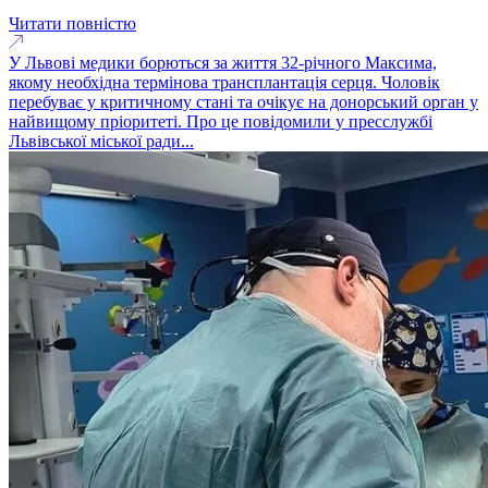
Читати повністю
У Львові медики борються за життя 32-річного Максима,
якому необхідна термінова трансплантація серця. Чоловік
перебуває у критичному стані та очікує на донорський орган у
найвищому пріоритеті. Про це повідомили у пресслужбі
Львівської міської ради...