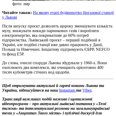
фото: лмр
Читайте також:
На якому етапі будівництво біогазової станції
у Львові
Після запуску проєкт дозволить щороку зменшувати кількість
мулу, знижувати викиди парникових газів і виробляти
електроенергію, яка покриватиме до 60% потреб
підприємства. Львівський проєкт – перший подібний в
Україні, але подібні станції вже давно працюють у Данії,
Польщі та Німеччині. Ініціативу підтримують ЄБРР, NEFCO
та фонд E5P.
До слова, очисні споруди Львова збудували у 1960-х. Вони
охоплюють два комплекси, які очищають орієнтовно 400
тисяч кубометрів стічних вод щодоби.
Щоб отримувати актуальні й гарячі новини Львова та
України, підписуйтеся на наш
Instagram
та
Viber
.
Трансляції важливих подій наживо і щотижневі
відеопрограми – про актуальні львівські питання у «Темі
тижня» та інтелектуальні розмови на загальноукраїнські
теми у «Акцентах Твого міста» і публічні дискусії для