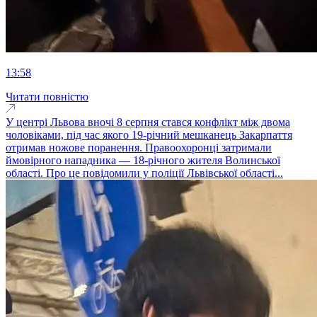
13:58
Читати повністю
У центрі Львова вночі 8 серпня стався конфлікт між двома
чоловіками, під час якого 19-річний мешканець Закарпаття
отримав ножове поранення. Правоохоронці затримали
ймовірного нападника — 18-річного жителя Волинської
області. Про це повідомили у поліції Львівської області...