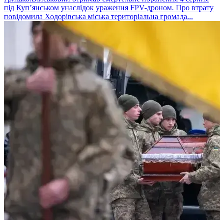
під Куп’янськом унаслідок ураження FPV-дроном. Про втрату
повідомила Ходорівська міська територіальна громада...