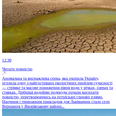
12:30
Читати повністю
Аномальна та виснажлива спека, яка охопила Україну,
оголила одну з найгостріших екологічних проблем сучасності
— стрімке та масове пониження рівня води у річках, озерах та
ставках. Дрібніші водойми подекуди почали висихати
повністю, перетворюючись на потріскані глиняні плями.
Наочним і тривожним прикладом для Львівщини стало село
Верещиця у Яворівському районі...