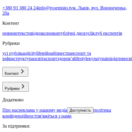
+380 93 380 24 24
info@tvoemisto.tv
м. Львів, вул. Винниченка,
20а
Контент
новини
тексти
відео
колонки
публічні дискусії
клуб експертів
Рубрики
усі публікації
citylife
війна
бізнес
транспорт та
інфраструктура
освіта
спорт
здоровʼя
lifestyle
культура
ініціативи
св
Контент
Рубрики
Додатково
про нас
реклама у нашому медіа
політика
Доступність
конфіденційності
зв'яжіться з нами
За підтримки
: