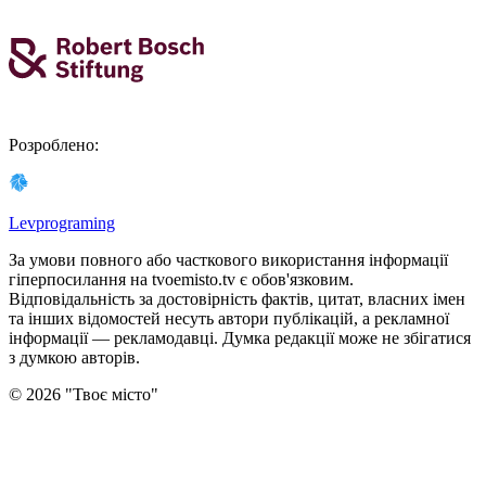
Розроблено
:
Levprograming
За умови повного або часткового використання iнформацiї
гіперпосилання на tvoemisto.tv є обов'язковим.
Відповідальність за достовірність фактів, цитат, власних імен
та інших відомостей несуть автори публікацій, а рекламної
інформації — рекламодавці. Думка редакцiї може не збiгатися
з думкою авторiв.
©
2026
"
Твоє місто
"