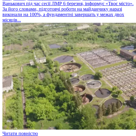
Ванькович під час сесії ЛМР 6 березня, інформує «Твоє місто».
За його словами, підготовчі роботи на майданчику наразі
виконали на 100%, а фундаментні завершать у межах двох
місяців...
Читати повністю