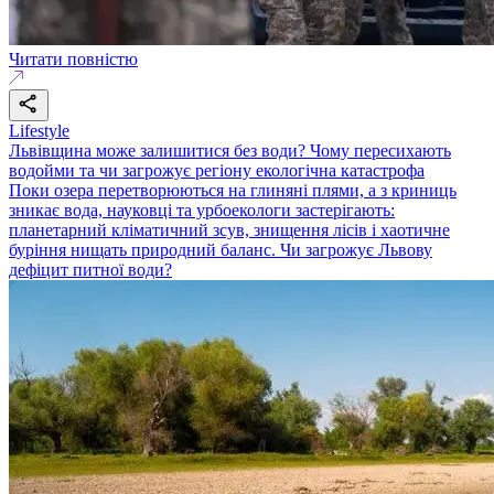
Читати повністю
Lifestyle
Львівщина може залишитися без води? Чому пересихають
водойми та чи загрожує регіону екологічна катастрофа
Поки озера перетворюються на глиняні плями, а з криниць
зникає вода, науковці та урбоекологи застерігають:
планетарний кліматичний зсув, знищення лісів і хаотичне
буріння нищать природний баланс. Чи загрожує Львову
дефіцит питної води?