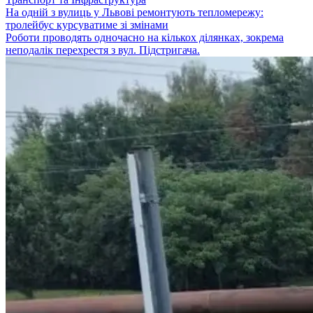
На одній з вулиць у Львові ремонтують тепломережу:
тролейбус курсуватиме зі змінами
Роботи проводять одночасно на кількох ділянках, зокрема
неподалік перехрестя з вул. Підстригача.