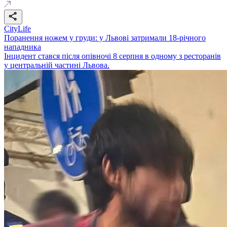
CityLife
Поранення ножем у груди: у Львові затримали 18-річного
нападника
Інцидент стався після опівночі 8 серпня в одному з ресторанів
у центральній частині Львова.