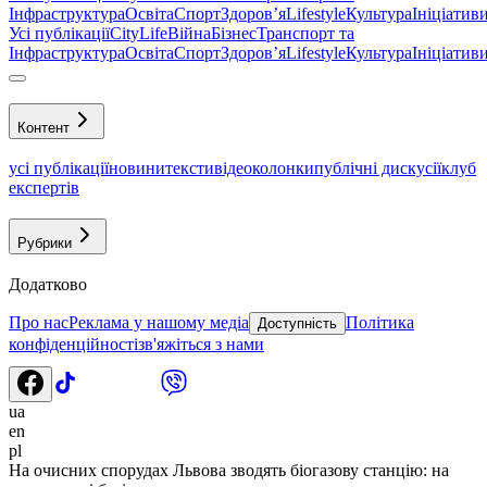
Інфраструктура
Освіта
Спорт
Здоровʼя
Lifestyle
Культура
Ініціатив
Усі публікації
CityLife
Війна
Бізнес
Транспорт та
Інфраструктура
Освіта
Спорт
Здоровʼя
Lifestyle
Культура
Ініціатив
Контент
усі публікації
новини
тексти
відео
колонки
публічні дискусії
клуб
експертів
Рубрики
Додатково
Про нас
Реклама у нашому медіа
Політика
Доступність
конфіденційності
зв'яжіться з нами
ua
en
pl
На очисних спорудах Львова зводять біогазову станцію: на