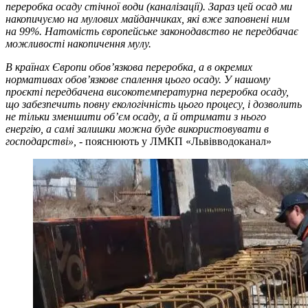
переробка осаду стічної води (каналізації). Зараз цей осад ми
накопичуємо на мулових майданчиках, які вже заповнені ним
на 99%. Натомість європейське законодавство не передбачає
можливості накопичення мулу.
В країнах Європи обов’язкова переробка, а в окремих
нормативах обов’язкове спалення цього осаду. У нашому
проєкті передбачена високотемпературна переробка осаду,
що забезпечить повну екологічність цього процесу, і дозволить
не тільки зменшити об’єм осаду, а й отримати з нього
енергію, а самі залишки можна буде використовувати в
господарстві»,
- пояснюють у ЛМКП «Львівводоканал»