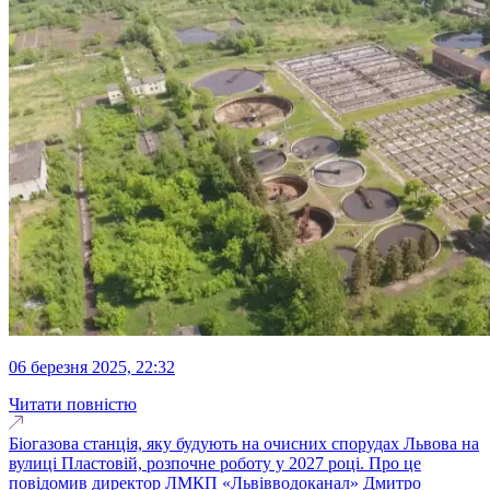
06 березня 2025, 22:32
Читати повністю
Біогазова станція, яку будують на очисних спорудах Львова на
вулиці Пластовій, розпочне роботу у 2027 році. Про це
повідомив директор ЛМКП «Львівводоканал» Дмитро