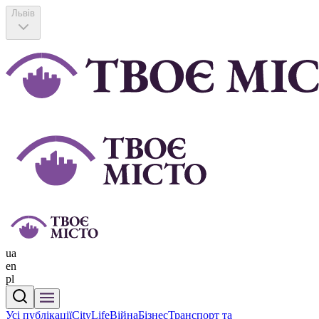
Львів
ua
en
pl
Усі публікації
CityLife
Війна
Бізнес
Транспорт та