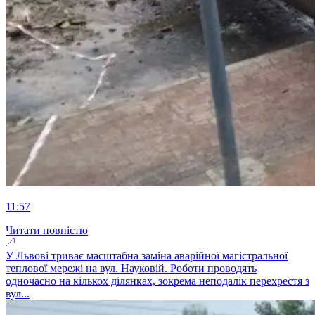
11:57
Читати повністю
У Львові триває масштабна заміна аварійної магістральної
теплової мережі на вул. Науковій. Роботи проводять
одночасно на кількох ділянках, зокрема неподалік перехрестя з
вул...