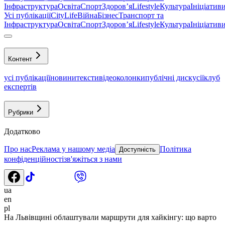
Інфраструктура
Освіта
Спорт
Здоровʼя
Lifestyle
Культура
Ініціатив
Усі публікації
CityLife
Війна
Бізнес
Транспорт та
Інфраструктура
Освіта
Спорт
Здоровʼя
Lifestyle
Культура
Ініціатив
Контент
усі публікації
новини
тексти
відео
колонки
публічні дискусії
клуб
експертів
Рубрики
Додатково
Про нас
Реклама у нашому медіа
Політика
Доступність
конфіденційності
зв'яжіться з нами
ua
en
pl
На Львівщині облаштували маршрути для хайкінгу: що варто