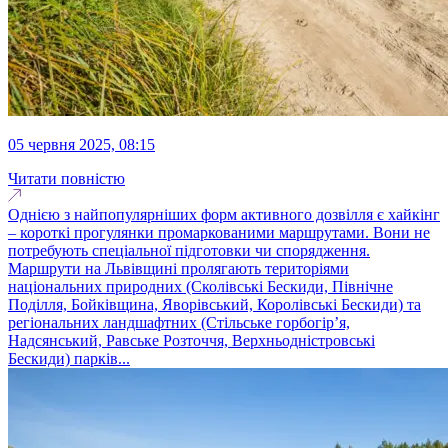
05 червня 2025, 08:15
Читати повністю
Однією з найпопулярніших форм активного дозвілля є хайкінг
– короткі прогулянки промаркованими маршрутами. Вони не
потребують спеціальної підготовки чи спорядження.
Маршрути на Львівщині пролягають територіями
національних природних (Сколівські Бескиди, Північне
Поділля, Бойківщина, Яворівський, Королівські Бескиди) та
регіональних ландшафтних (Стільське горбогір’я,
Надсянський, Равське Розточчя, Верхньодністровські
Бескиди) парків...