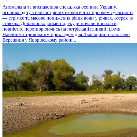
Аномальна та виснажлива спека, яка охопила Україну,
оголила одну з найгостріших екологічних проблем сучасності
— стрімке та масове пониження рівня води у річках, озерах та
ставках. Дрібніші водойми подекуди почали висихати
повністю, перетворюючись на потріскані глиняні плями.
Наочним і тривожним прикладом для Львівщини стало село
Верещиця у Яворівському районі...