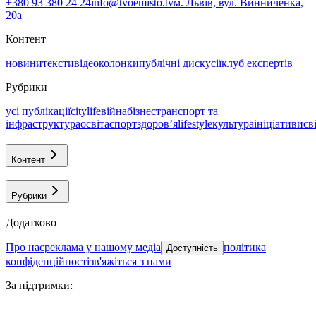
+380 93 380 24 24
info@tvoemisto.tv
м. Львів, вул. Винниченка,
20а
Контент
новини
тексти
відео
колонки
публічні дискусії
клуб експертів
Рубрики
усі публікації
citylife
війна
бізнес
транспорт та
інфраструктура
освіта
спорт
здоровʼя
lifestyle
культура
ініціативи
св
Контент
Рубрики
Додатково
про нас
реклама у нашому медіа
політика
Доступність
конфіденційності
зв'яжіться з нами
За підтримки
: