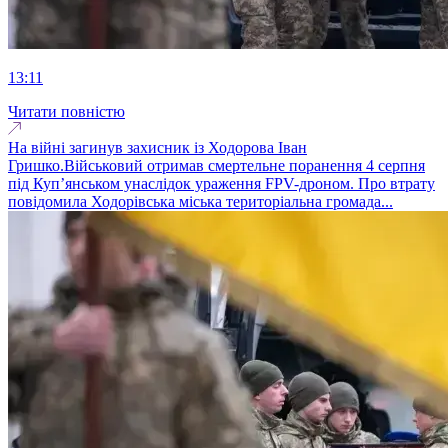
13:11
Читати повністю
На війні загинув захисник із Ходорова Іван
Гришко.Військовий отримав смертельне поранення 4 серпня
під Куп’янськом унаслідок ураження FPV-дроном. Про втрату
повідомила Ходорівська міська територіальна громада...