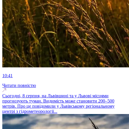
10:41
Читати повністю
Сьогодні, 8 серпня, на Львівщині та у Львові місцями
прогнозують туман. Видимість може становити 200–500
метрів. Про це повідомили у Львівському регіональному
центрі з гідрометеорології...