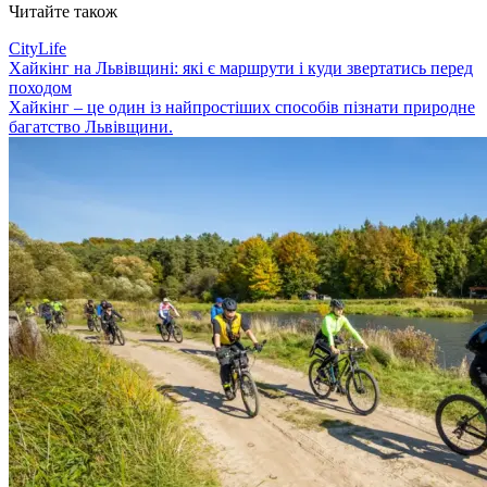
Читайте також
CityLife
Хайкінг на Львівщині: які є маршрути і куди звертатись перед
походом
Хайкінг – це один із найпростіших способів пізнати природне
багатство Львівщини.