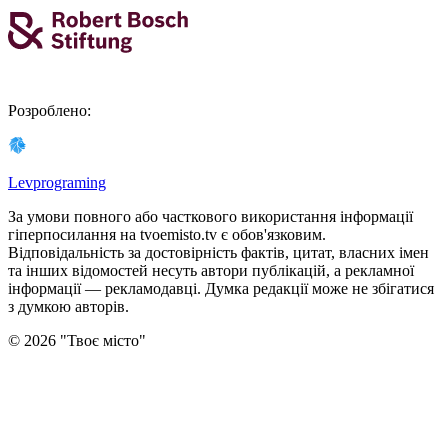
Розроблено
:
Levprograming
За умови повного або часткового використання iнформацiї
гіперпосилання на tvoemisto.tv є обов'язковим.
Відповідальність за достовірність фактів, цитат, власних імен
та інших відомостей несуть автори публікацій, а рекламної
інформації — рекламодавці. Думка редакцiї може не збiгатися
з думкою авторiв.
©
2026
"
Твоє місто
"