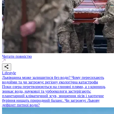
Читати повністю
Lifestyle
Львівщина може залишитися без води? Чому пересихають
водойми та чи загрожує регіону екологічна катастрофа
Поки озера перетворюються на глиняні плями, а з криниць
зникає вода, науковці та урбоекологи застерігають:
планетарний кліматичний зсув, знищення лісів і хаотичне
буріння нищать природний баланс. Чи загрожує Львову
дефіцит питної води?