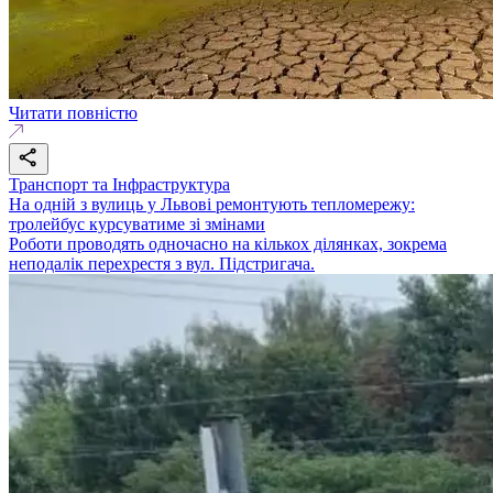
Читати повністю
Транспорт та Інфраструктура
На одній з вулиць у Львові ремонтують тепломережу:
тролейбус курсуватиме зі змінами
Роботи проводять одночасно на кількох ділянках, зокрема
неподалік перехрестя з вул. Підстригача.