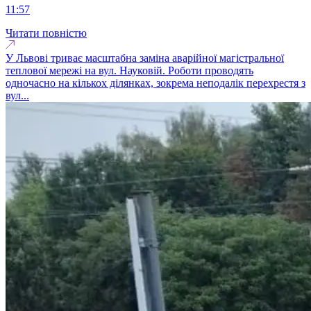
11:57
Читати повністю
У Львові триває масштабна заміна аварійної магістральної
теплової мережі на вул. Науковій. Роботи проводять
одночасно на кількох ділянках, зокрема неподалік перехрестя з
вул...