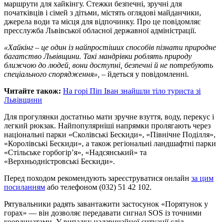
маршрути для хайкінгу. Стежки безпечні, зручні для
початківців і сімей з дітьми, містять оглядові майданчики,
джерела води та місця для відпочинку. Про це повідомляє
пресслужба Львівської обласної державної адміністрації.
«Хайкінг – це один із найпростіших способів пізнати природне
багатство Львівщини. Такі мандрівки роблять природу
ближчою до людей, вони доступні, безпечні й не потребують
спеціального спорядження»,
– йдеться у повідомленні.
Читайте також:
На горі Піп Іван знайшли тіло туриста зі
Львівщини
Для прогулянки достатньо мати зручне взуття, воду, перекус і
легкий рюкзак. Найпопулярніші напрямки пролягають через
національні парки «Сколівські Бескиди», «Північне Поділля»,
«Королівські Бескиди», а також регіональні ландшафтні парки
«Стільське горбогір’я», «Надсянський» та
«Верхньодністровські Бескиди».
Перед походом рекомендують зареєструватися онлайн
за цим
посиланням
або телефоном (032) 51 42 102.
Рятувальники радять завантажити застосунок «Порятунок у
горах» — він дозволяє передавати сигнал SOS із точними
координатами. У випадку надзвичайної ситуації слід