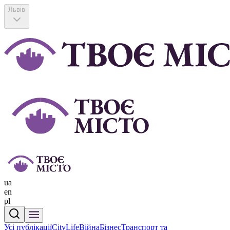
Львів
ua
en
pl
Усі публікації
CityLife
Війна
Бізнес
Транспорт та