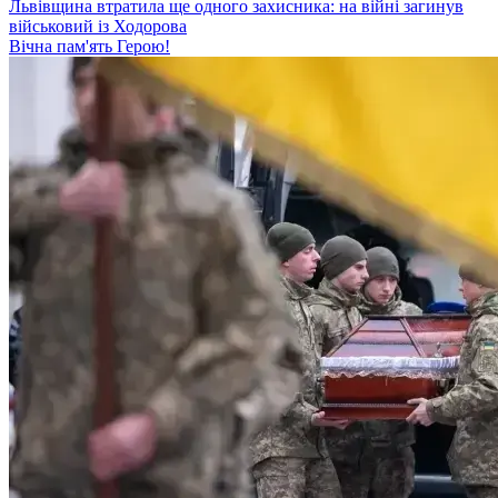
Львівщина втратила ще одного захисника: на війні загинув
військовий із Ходорова
Вічна пам'ять Герою!