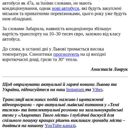
автобуси як 47а, за їхніми словами, не мають
кондиціонування, однак
нові автобуси
, які будуть закуплені
міським та приватними перевізниками, цього року уже будуть
ним обладнані.
За словами Забарила, наявність кондиціонера збільшує
вартість транспорту на 10–30 тисяч євро, залежно від класу
автобуса.
До слова, в останні дні у Львові тримається висока
температура. Синоптики
прогнозують
на ці вихідні
короткочасні дощі, грози та 30° тепла.
Анастасія Лаврук
Щоб отримувати актуальні й гарячі новини Львова та
України, підписуйтеся на наш
Instagram
та
Viber
.
Трансляції важливих подій наживо і щотижневі
відеопрограми – про актуальні львівські питання у «Темі
тижня» та інтелектуальні розмови на загальноукраїнські
теми у «Акцентах Твого міста» і публічні дискусії для
спільного пошуку кращих рішень викликам громади міста –
дивіться на нашому
YouTube-каналі
.