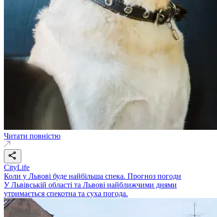
Читати повністю
CityLife
Коли у Львові буде найбільша спека. Прогноз погоди
У Львівській області та Львові найближчими днями
утримається спекотна та суха погода.