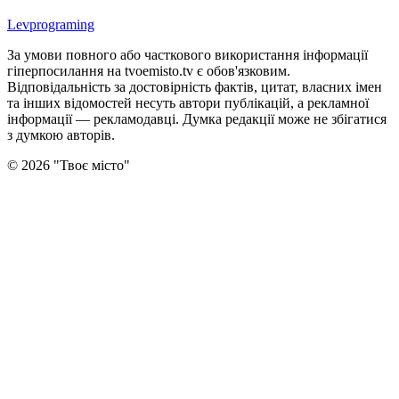
Levprograming
За умови повного або часткового використання iнформацiї
гіперпосилання на tvoemisto.tv є обов'язковим.
Відповідальність за достовірність фактів, цитат, власних імен
та інших відомостей несуть автори публікацій, а рекламної
інформації — рекламодавці. Думка редакцiї може не збiгатися
з думкою авторiв.
©
2026
"
Твоє місто
"