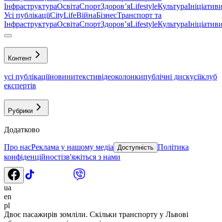
Інфраструктура
Освіта
Спорт
Здоровʼя
Lifestyle
Культура
Ініціатив
Усі публікації
CityLife
Війна
Бізнес
Транспорт та
Інфраструктура
Освіта
Спорт
Здоровʼя
Lifestyle
Культура
Ініціатив
Контент
усі публікації
новини
тексти
відео
колонки
публічні дискусії
клуб
експертів
Рубрики
Додатково
Про нас
Реклама у нашому медіа
Політика
Доступність
конфіденційності
зв'яжіться з нами
ua
en
pl
Двоє пасажирів зомліли. Скільки транспорту у Львові