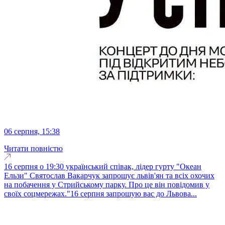
06 серпня, 15:38
Читати повністю
16 серпня о 19:30 український співак, лідер гурту "Океан
Ельзи" Святослав Вакарчук запрошує львів'ян та всіх охочих
на побачення у Стрийському парку. Про це він повідомив у
своїх соцмережах."16 серпня запрошую вас до Львова...