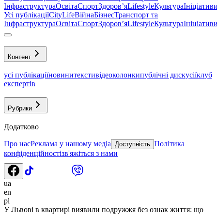
Інфраструктура
Освіта
Спорт
Здоровʼя
Lifestyle
Культура
Ініціатив
Усі публікації
CityLife
Війна
Бізнес
Транспорт та
Інфраструктура
Освіта
Спорт
Здоровʼя
Lifestyle
Культура
Ініціатив
Контент
усі публікації
новини
тексти
відео
колонки
публічні дискусії
клуб
експертів
Рубрики
Додатково
Про нас
Реклама у нашому медіа
Політика
Доступність
конфіденційності
зв'яжіться з нами
ua
en
pl
У Львові в квартирі виявили подружжя без ознак життя: що