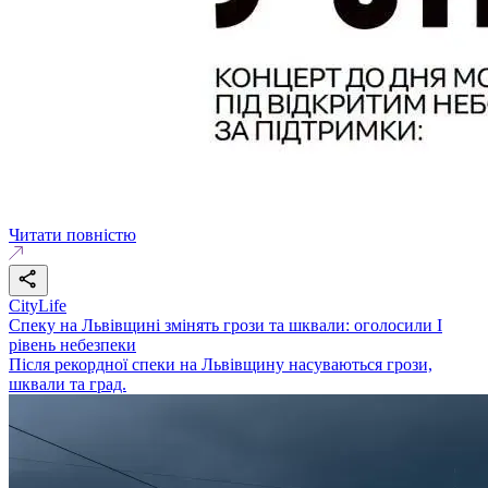
Читати повністю
CityLife
Спеку на Львівщині змінять грози та шквали: оголосили І
рівень небезпеки
Після рекордної спеки на Львівщину насуваються грози,
шквали та град.