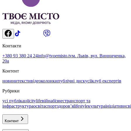
Контакти
+380 93 380 24 24
info@tvoemisto.tv
м. Львів, вул. Винниченка,
20а
Контент
новини
тексти
відео
колонки
публічні дискусії
клуб експертів
Рубрики
усі публікації
citylife
війна
бізнес
транспорт та
інфраструктура
освіта
спорт
здоровʼя
lifestyle
культура
ініціативи
св
Контент