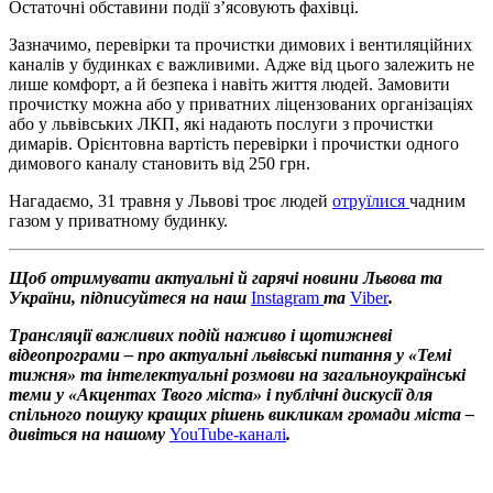
Остаточні обставини події з’ясовують фахівці.
Зазначимо, перевірки та прочистки димових і вентиляційних
каналів у будинках є важливими. Адже від цього залежить не
лише комфорт, а й безпека і навіть життя людей. Замовити
прочистку можна або у приватних ліцензованих організаціях
або у львівських ЛКП, які надають послуги з прочистки
димарів. Орієнтовна вартість перевірки і прочистки одного
димового каналу становить від 250 грн.
Нагадаємо, 31 травня у Львові троє людей
отруїлися
чадним
газом у приватному будинку.
Щоб отримувати актуальні й гарячі новини Львова та
України, підписуйтеся на наш
Instagram
та
Viber
.
Трансляції важливих подій наживо і щотижневі
відеопрограми – про актуальні львівські питання у «Темі
тижня» та інтелектуальні розмови на загальноукраїнські
теми у «Акцентах Твого міста» і публічні дискусії для
спільного пошуку кращих рішень викликам громади міста –
дивіться на нашому
YouTube-каналі
.