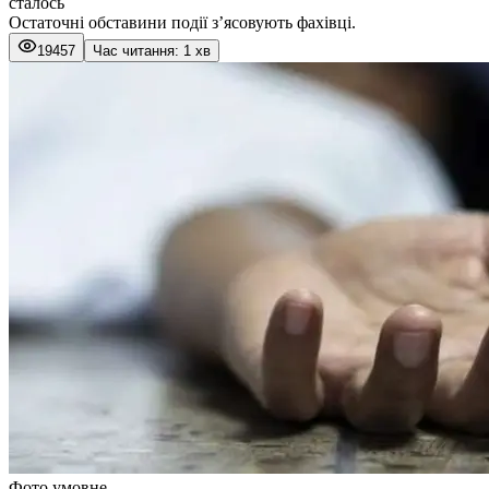
сталось
Остаточні обставини події з’ясовують фахівці.
19457
Час читання: 1 хв
Фото умовне