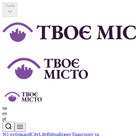
Львів
ua
en
pl
Усі публікації
CityLife
Війна
Бізнес
Транспорт та