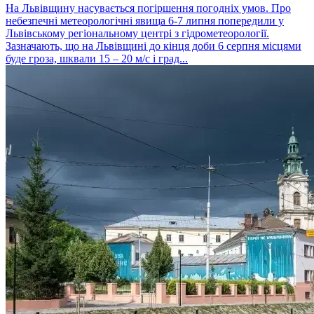
На Львівщину насувається погіршення погодніх умов. Про
небезпечні метеорологічні явища 6-7 липня попередили у
Львівському регіональному центрі з гідрометеорології.
Зазначають, що на Львівщині до кінця доби 6 серпня місцями
буде гроза, шквали 15 – 20 м/с і град...