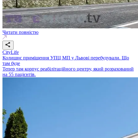
Читати повністю
CityLife
Колишнє приміщення УПЦ МП у Львові перебудували. Що
там буде
Тепер там корпус реабілітаційного центру, який розрахований
на 55 пацієнтів.