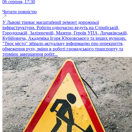
06 серпня, 17:30
Читати повністю
У Львові триває масштабний ремонт дорожньої
інфраструктури. Роботи одночасно ведуть на Стрийській,
Городоцькій, Залізничній, Мазепи, Героїв УПА, Личаківській,
Кубійовича, Академіка Ігоря Юхновського та інших вулицях.
"Твоє місто" зібрало актуальну інформацію про перекриття,
обмеження руху, зміни в роботі громадського транспорту та
терміни завершення робіт...