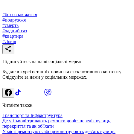
#
без ознак життя
#
подружжя
#
смерть
#
чадний газ
#
квартира
#
Львів
Підписуйтесь на наші соціальні мережі
Будьте в курсі останніх новин та ексклюзивного контенту.
Слідкуйте за нами у соціальних мережах.
Читайте також
Транспорт та Інфраструктура
Де у Львові тривають ремонти доріг: перелік вулиць,
перекриття та як об'їхати
У місті ремонтують або реконструюють дев'ять вулиць.