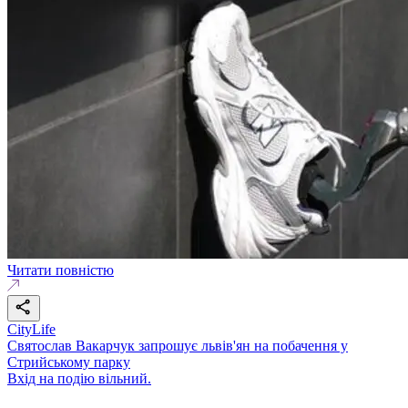
Читати повністю
CityLife
Святослав Вакарчук запрошує львів'ян на побачення у
Стрийському парку
Вхід на подію вільний.