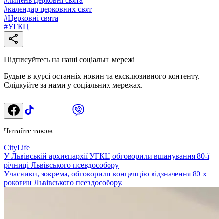
#
липень церковні свята
#
календар церковних свят
#
Церковні свята
#
УГКЦ
Підписуйтесь на наші соціальні мережі
Будьте в курсі останніх новин та ексклюзивного контенту.
Слідкуйте за нами у соціальних мережах.
Читайте також
CityLife
У Львівській архиєпархії УГКЦ обговорили вшанування 80-ї
річниці Львівського псевдособору
Учасники, зокрема, обговорили концепцію відзначення 80-х
роковин Львівського псевдособору.