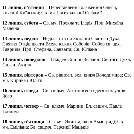
11 липня, п’ятниця
– Переставлення блаженної Ольги,
княгині Київської; Св. мч. і всехвальної Євфимії
12 липня, субота
– Св. мч. Прокла та Іларія; Прп. Михаїла
Малеїна
13 липня, неділя
– Неділя 5-та по Зісланні Святого Духа;
Святих Отців шести Вселенських Соборів; Собор св. арх.
Гавриїла; Прп. Стефана, Савваїта; Св. Юліана
14 липня, понеділок
– Тиждень 6-й по Зісланні Святого Духа;
Св. ап. Акили
15 липня, вівторок
– Св. рівноап. вел. князя Володимира; Св.
мч. Кирика і Юліти
16 липня, середа
– Св. свщмч. Антиногена і десятьох учнів
його
17 липня, четвер
– Св. влкмч. Марини; Бл. свщмч. Павла
Гойдича
18 липня, п’ятниця
– Св. мч. Якинта, що в Амастриді; Св.
мч. Еміліана; Бл. свщмч. Тарсикії Мацьків