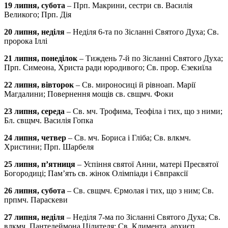
19 липня, субота
– Прп. Макрини, сестри св. Василія
Великого; Прп. Дія
20 липня, неділя
– Неділя 6-та по Зісланні Святого Духа; Св.
пророка Іллі
21 липня, понеділок
– Тиждень 7-й по Зісланні Святого Духа;
Прп. Симеона, Христа ради юродивого; Св. прор. Єзекиїла
22 липня, вівторок
– Св. мироносиці й рівноап. Марії
Магдалини; Повернення мощів св. свщмч. Фоки
23 липня, середа
– Св. мч. Трофима, Теофіла і тих, що з ними;
Бл. свщмч. Василія Гопка
24 липня, четвер
– Св. мч. Бориса і Гліба; Св. влкмч.
Христини; Прп. Шарбеля
25 липня, п’ятниця
– Успіння святої Анни, матері Пресвятої
Богородиці; Пам’ять св. жінок Олімпіади і Євпраксії
26 липня, субота
– Св. свщмч. Єрмолая і тих, що з ним; Св.
прпмч. Параскеви
27 липня, неділя
– Неділя 7-ма по Зісланні Святого Духа; Св.
влкмч. Пантелеймона Цілителя; Св. Климента, архиєп.