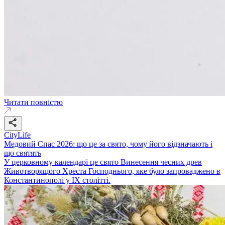
Читати повністю
CityLife
Медовий Спас 2026: що це за свято, чому його відзначають і
що святять
У церковному календарі це свято Винесення чесних древ
Животворящого Хреста Господнього, яке було запроваджено в
Константинополі у IX столітті.