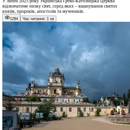
У липні 2025 року Українська Греко-Католицька Церква
відзначатиме низку свят, серед яких – вшанування святих
князів, пророків, апостолів та мучеників.
1284
Час читання: 1 хв