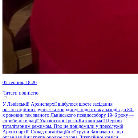
05 серпня, 18:20
Читати повністю
У Львівській Архиєпархії відбулося шосте засідання
організаційної групи, яка координує підготовку заходів до 80-
х роковин так званого Львівського псевдособору 1946 року ―
спроби ліквідації Української Греко-Католицької Церкви
тоталітарним режимом. Про це повідомили у пресслужбі
Архиєпархії. Склад організаційної групи Зазначають, що
організаційну групу очолює голова Літургійної комісії