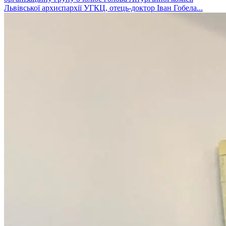
Львівської архиєпархії УГКЦ, отець-доктор Іван Гобела...