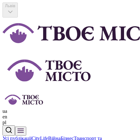
Львів
ua
en
pl
Усі публікації
CityLife
Війна
Бізнес
Транспорт та