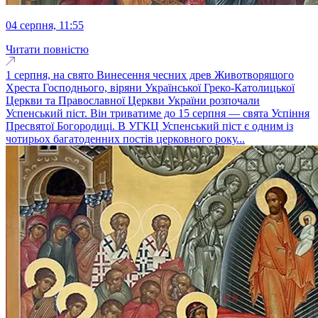
04 серпня, 11:55
Читати повністю
1 серпня, на свято Винесення чесних древ Животворящого
Хреста Господнього, віряни Української Греко-Католицької
Церкви та Православної Церкви України розпочали
Успенський піст. Він триватиме до 15 серпня — свята Успіння
Пресвятої Богородиці. В УГКЦ Успенський піст є одним із
чотирьох багатоденних постів церковного року...