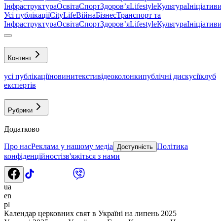
Інфраструктура
Освіта
Спорт
Здоровʼя
Lifestyle
Культура
Ініціатив
Усі публікації
CityLife
Війна
Бізнес
Транспорт та
Інфраструктура
Освіта
Спорт
Здоровʼя
Lifestyle
Культура
Ініціатив
Контент
усі публікації
новини
тексти
відео
колонки
публічні дискусії
клуб
експертів
Рубрики
Додатково
Про нас
Реклама у нашому медіа
Політика
Доступність
конфіденційності
зв'яжіться з нами
ua
en
pl
Календар церковних свят в Україні на липень 2025