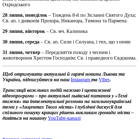
Охридського
28 липня, понеділок
– Тиждень 8-й по Зісланні Святого Духа;
Св. ап. і дияконів Прохора, Никанора, Тимона та Пармена
29 липня, вівторок
– Св. мч. Калиника
30 липня, середа
– Св. ап. Сили і Силуана, і тих, що з ними
31 липня, четвер
– Передсвяття походу з чесним і
животворним Хрестом Господнім; Св. і праведного Євдокима.
Щоб отримувати актуальні й гарячі новини Львова та
України, підписуйтеся на наш
Instagram
та
Viber
.
Трансляції важливих подій наживо і щотижневі
відеопрограми – про актуальні львівські питання у «Темі
тижня» та інтелектуальні розмови на загальноукраїнські
теми у «Акцентах Твого міста» і публічні дискусії для
спільного пошуку кращих рішень викликам громади міста –
дивіться на нашому
YouTube-каналі