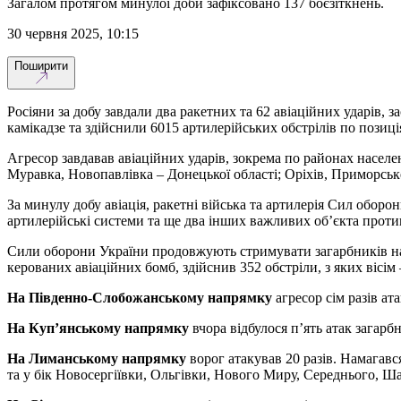
Загалом протягом минулої доби зафіксовано 137 боєзіткнень.
30 червня 2025, 10:15
Поширити
Росіяни за добу завдали два ракетних та 62 авіаційних ударів,
камікадзе та здійснили 6015 артилерійських обстрілів по позиц
Агресор завдавав авіаційних ударів, зокрема по районах населен
Муравка, Новопавлівка – Донецької області; Оріхів, Приморське 
За минулу добу авіація, ракетні війська та артилерія Сил оборо
артилерійські системи та ще два інших важливих об’єкта проти
Сили оборони України продовжують стримувати загарбників на 
керованих авіаційних бомб, здійснив 352 обстріли, з яких вісі
На Південно-Слобожанському напрямку
агресор сім разів ат
На Куп’янському напрямку
вчора відбулося п’ять атак загар
На Лиманському напрямку
ворог атакував 20 разів. Намагавс
та у бік Новосергіївки, Ольгівки, Нового Миру, Середнього, Ш