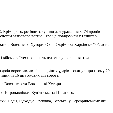
б. Крім цього, росіяни залучили для ураження 3474 дронів-
х систем залпового вогню. Про це повідомили у Генштабі.
атка, Вовчанські Хутори, Окіп, Охрімівка Харківської області;
 військової техніки, шість пунктів управління, три
оби ворог завдав 11 авіаційних ударів – скинув при цьому 29
зупинили 16 штурмових дій ворога.
тів Вовчанськ та Вовчанські Хутори.
ах Петропавлівки, Куп’янська та Піщаного.
и, Надія, Рідкодуб, Греківка, Торське, у Серебрянському лісі