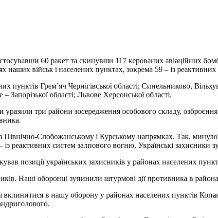
 застосувавши 60 ракет та скинувши 117 керованих авіаційних бом
іях наших військ і населених пунктах, зокрема 59 – із реактивни
их пунктів Грем’яч Чернігівської області; Синельниково, Вільхув
– Запорізької області; Львове Херсонської області.
ни уразили три райони зосередження особового складу, озброєння і
вника.
Північно-Слобожанському і Курському напрямках. Так, минулої д
м – із реактивних систем залпового вогню. Українські захисники 
акував позиції українських захисників у районах населених пунк
бників. Наші оборонці зупинили штурмові дії противника в район
я вклинитися в нашу оборону у районах населених пунктів Копанк
андриголового.