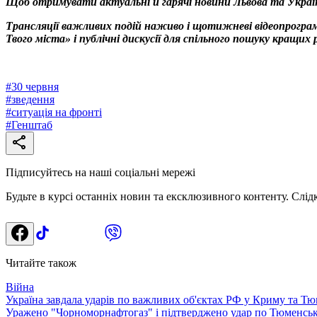
Щоб отримувати актуальні й гарячі новини Львова та Украї
Трансляції важливих подій наживо і щотижневі відеопрограм
Твого міста» і публічні дискусії для спільного пошуку кращи
#
30 червня
#
зведення
#
ситуація на фронті
#
Генштаб
Підписуйтесь на наші соціальні мережі
Будьте в курсі останніх новин та ексклюзивного контенту. Слід
Читайте також
Війна
Україна завдала ударів по важливих об'єктах РФ у Криму та Тю
Уражено "Чорноморнафтогаз" і підтверджено удар по Тюменсь