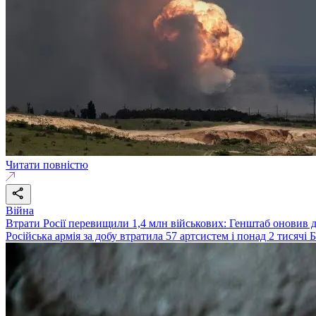
Читати повністю
Війна
Втрати Росії перевищили 1,4 млн військових: Генштаб оновив д
Російська армія за добу втратила 57 артсистем і понад 2 тисячі