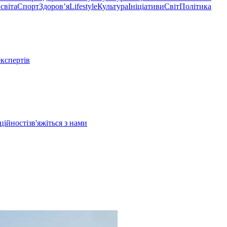
світа
Спорт
Здоровʼя
Lifestyle
Культура
Ініціативи
Світ
Політика
експертів
ційності
зв'яжіться з нами