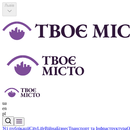
Львів
ua
en
pl
Усі публікації
CityLife
Війна
Бізнес
Транспорт та Інфраструктура
О