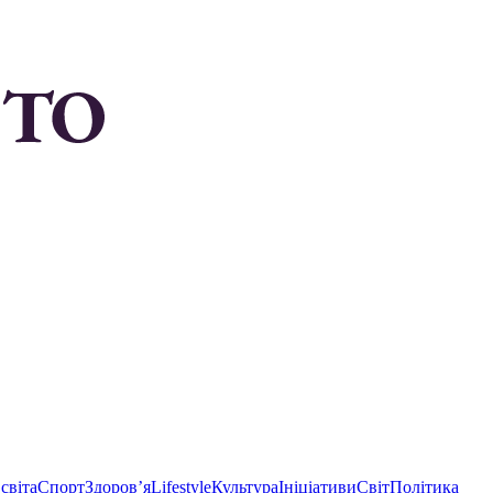
світа
Спорт
Здоровʼя
Lifestyle
Культура
Ініціативи
Світ
Політика