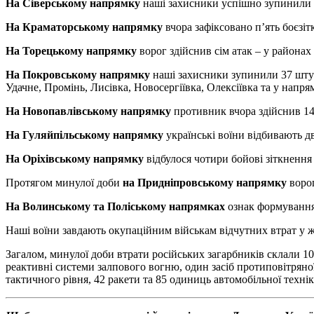
На Сіверському напрямку
наші захисники успішно зупинили ч
На Краматорському напрямку
вчора зафіксовано п’ять боєзіт
На Торецькому напрямку
ворог здійснив сім атак – у районах
На Покровському напрямку
наші захисники зупинили 37 штур
Удачне, Промінь, Лисівка, Новосергіївка, Олексіївка та у нап
На Новопавлівському напрямку
противник вчора здійснив 14 
На Гуляйпільському напрямку
українські воїни відбивають д
На Оріхівському напрямку
відбулося чотири бойові зіткненн
Протягом минулої доби
на Придніпровському напрямку
ворог
На Волинському та Поліському напрямках
ознак формування
Наші воїни завдають окупаційним військам відчутних втрат у жи
Загалом, минулої доби втрати російських загарбників склали 1
реактивні системи залпового вогню, один засіб протиповітряної
тактичного рівня, 42 ракети та 85 одиниць автомобільної технік