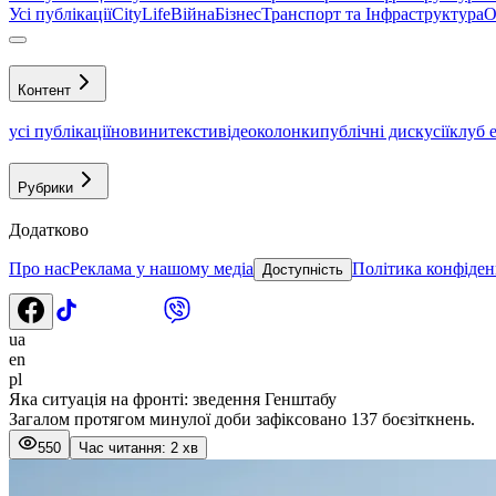
Усі публікації
CityLife
Війна
Бізнес
Транспорт та Інфраструктура
О
Контент
усі публікації
новини
тексти
відео
колонки
публічні дискусії
клуб 
Рубрики
Додатково
Про нас
Реклама у нашому медіа
Політика конфіден
Доступність
ua
en
pl
Яка ситуація на фронті: зведення Генштабу
Загалом протягом минулої доби зафіксовано 137 боєзіткнень.
550
Час читання: 2 хв