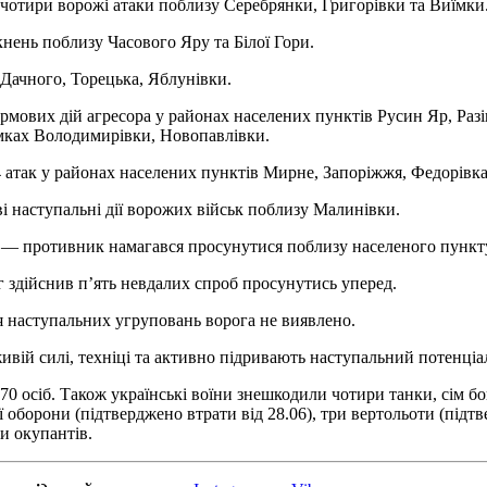
отири ворожі атаки поблизу Серебрянки, Григорівки та Виїмки
кнень поблизу Часового Яру та Білої Гори.
 Дачного, Торецька, Яблунівки.
мових дій агресора у районах населених пунктів Русин Яр, Раз
рямках Володимирівки, Новопавлівки.
атак у районах населених пунктів Мирне, Запоріжжя, Федорівка,
ві наступальні дії ворожих військ поблизу Малинівки.
я — противник намагався просунутися поблизу населеного пункт
 здійснив п’ять невдалих спроб просунутись уперед.
 наступальних угруповань ворога не виявлено.
вій силі, техніці та активно підривають наступальний потенціал
070 осіб. Також українські воїни знешкодили чотири танки, сім 
 оборони (підтверджено втрати від 28.06), три вертольоти (підтв
и окупантів.