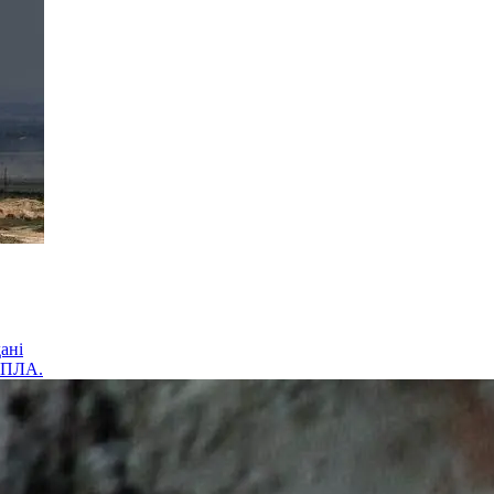
ані
 БПЛА.