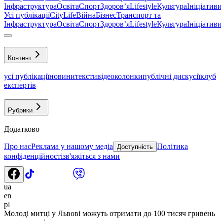
Інфраструктура
Освіта
Спорт
Здоровʼя
Lifestyle
Культура
Ініціатив
Усі публікації
CityLife
Війна
Бізнес
Транспорт та
Інфраструктура
Освіта
Спорт
Здоровʼя
Lifestyle
Культура
Ініціатив
Контент
усі публікації
новини
тексти
відео
колонки
публічні дискусії
клуб
експертів
Рубрики
Додатково
Про нас
Реклама у нашому медіа
Політика
Доступність
конфіденційності
зв'яжіться з нами
ua
en
pl
Молоді митці у Львові можуть отримати до 100 тисяч гривень