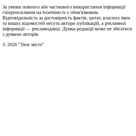
За умови повного або часткового використання iнформацiї
гіперпосилання на tvoemisto.tv є обов'язковим.
Відповідальність за достовірність фактів, цитат, власних імен
та інших відомостей несуть автори публікацій, а рекламної
інформації — рекламодавці. Думка редакцiї може не збiгатися
з думкою авторiв.
©
2026
"
Твоє місто
"