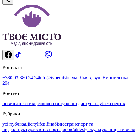
Контакти
+380 93 380 24 24
info@tvoemisto.tv
м. Львів, вул. Винниченка,
20а
Контент
новини
тексти
відео
колонки
публічні дискусії
клуб експертів
Рубрики
усі публікації
citylife
війна
бізнес
транспорт та
інфраструктура
освіта
спорт
здоровʼя
lifestyle
культура
ініціативи
св