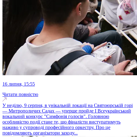
16 липня, 15:55
Читати повністю
У неділю, 9 серпня, в унікальній локації на Святоюрській горі
— Митрополичих Садах — уперше пройде І Всеукраїнський
вокальний конкурс "Симфонія голосів". Головною
особливістю події стане те, що фіналісти виступатимуть
наживо у супроводі професійного оркестру. Про це
повідомляють організатори заходу...