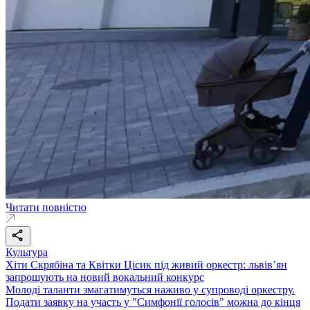
Читати повністю
Культура
Хіти Скрябіна та Квітки Цісик під живий оркестр: львів’ян
запрошують на новий вокальний конкурс
Молоді таланти змагатимуться наживо у супроводі оркестру.
Подати заявку на участь у "Симфонії голосів" можна до кінця