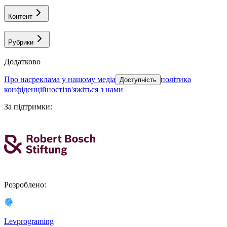
Контент
Рубрики
Додатково
про нас
реклама у нашому медіа
політика
Доступність
конфіденційності
зв'яжіться з нами
За підтримки
:
Розроблено
:
Levprograming