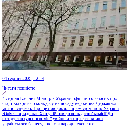
04 серпня 2025, 12:54
Читати повністю
4 серпня Кабінет Міністрів України офіційно оголосив про
старт відкритого конкурсу на посаду керівника Державної
митної служби. Про це повідомила прем’єр-міністр України
Юлія Свириденко. Хто увійшов до конкурсної комісії До
складу конкурсної комісії увійшли як представники
українського бізнесу, так і міжнародні експерти з