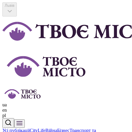
Львів
ua
en
pl
Усі публікації
CityLife
Війна
Бізнес
Транспорт та