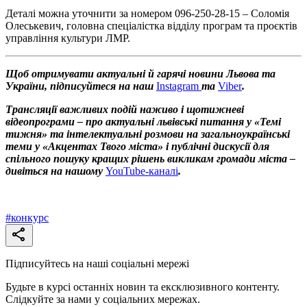
Деталі можна уточнити за номером 096-250-28-15 – Соломія
Олеськевич, головна спеціалістка відділу програм та проєктів
управління культури ЛМР.
Щоб отримувати актуальні й гарячі новини Львова та
України, підписуйтеся на наш
Instagram
та
Viber
.
Трансляції важливих подій наживо і щотижневі
відеопрограми – про актуальні львівські питання у «Темі
тижня» та інтелектуальні розмови на загальноукраїнські
теми у «Акцентах Твого міста» і публічні дискусії для
спільного пошуку кращих рішень викликам громади міста –
дивіться на нашому
YouTube-каналі
.
#
конкурс
Підписуйтесь на наші соціальні мережі
Будьте в курсі останніх новин та ексклюзивного контенту.
Слідкуйте за нами у соціальних мережах.