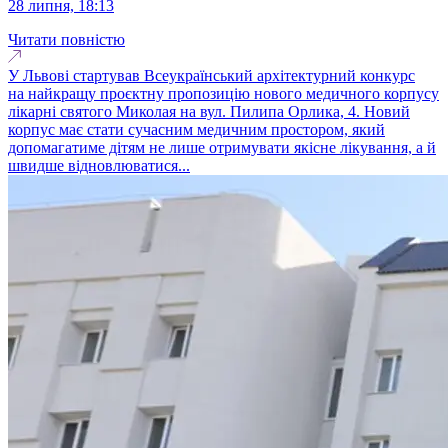
28 липня, 18:13
Читати повністю
У Львові стартував Всеукраїнський архітектурний конкурс
на найкращу проєктну пропозицію нового медичного корпусу
лікарні святого Миколая на вул. Пилипа Орлика, 4. Новий
корпус має стати сучасним медичним простором, який
допомагатиме дітям не лише отримувати якісне лікування, а й
швидше відновлюватися...