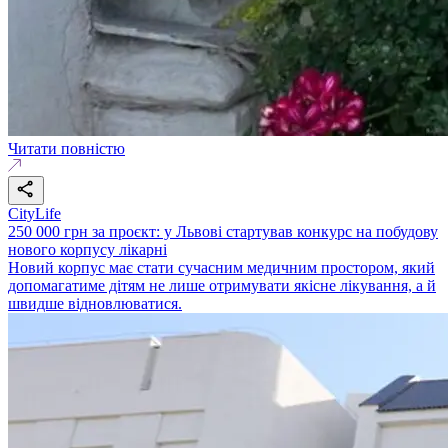
Читати повністю
CityLife
250 000 грн за проєкт: у Львові стартував конкурс на побудову
нового корпусу лікарні
Новий корпус має стати сучасним медичним простором, який
допомагатиме дітям не лише отримувати якісне лікування, а й
швидше відновлюватися.