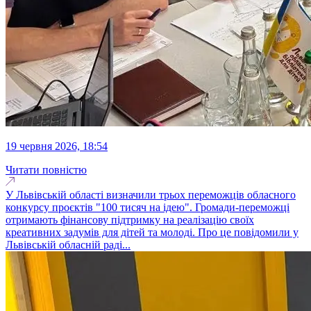
19 червня 2026, 18:54
Читати повністю
У Львівській області визначили трьох переможців обласного
конкурсу проєктів "100 тисяч на ідею". Громади-переможці
отримають фінансову підтримку на реалізацію своїх
креативних задумів для дітей та молоді. Про це повідомили у
Львівській обласній раді...