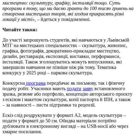
мистецтво: скульптуру, графіку, інсталяції тощо. Суть
програми в тому, що ми даємо гранти до 100 тисяч гривень на
створення мистецьких творів, які згодом прикрасять різні
локації у місті»,
– йдеться у повідомленні.
Читайте також:
До участі запрошують студентів, які навчаються у Львівській
МТГ на мистецьких спеціальностях – скульптура, живопис,
графіка, фотографія, декоративно-прикладне мистецтво,
дизайн, реставрація, експозиції, виставки, перформанси,
інсталяції. Також зголошуватись можуть випускники, які
завершили навчання не пізніше ніж рік тому. Тематика
конкурсу у 2025 році – паркова скульптура.
Конкурсна
програма
передбачає як письмову, так і фізичну
подачу робіт. Учасники мають
подати
заяву
встановленого
зразка, резюме або портфоліо, концепцію авторського проєкту
з ескізом і макетом скульптури, копії паспорта й ІПН, а також
– за наявності – листи підтримки та рецензії.
Ескіз слід роздрукувати у форматі А2, модель скульптури –
подати у форматі до 50 см. Обидва матеріали потрібно
дублювати в електронному вигляді – на USB-носії або через
хмарне посилання.