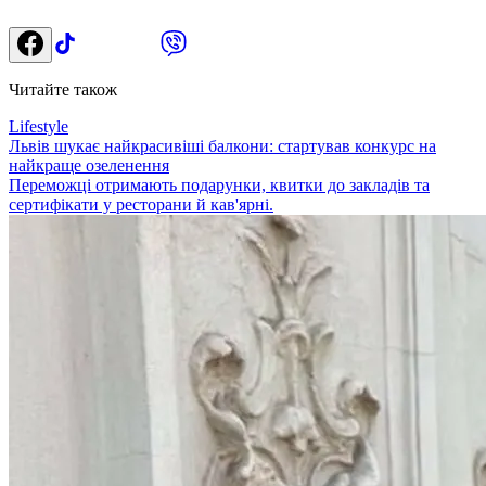
Читайте також
Lifestyle
Львів шукає найкрасивіші балкони: стартував конкурс на
найкраще озеленення
Переможці отримають подарунки, квитки до закладів та
сертифікати у ресторани й кав'ярні.