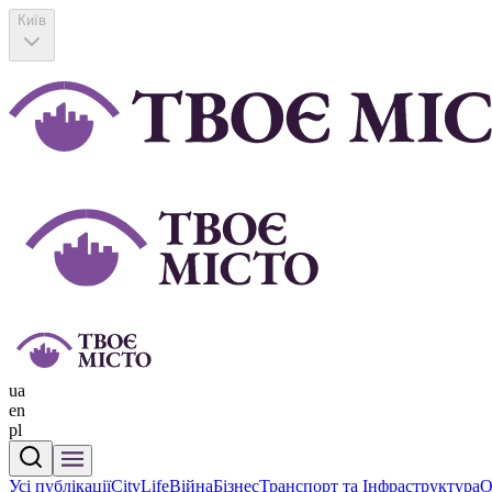
Київ
ua
en
pl
Усі публікації
CityLife
Війна
Бізнес
Транспорт та Інфраструктура
О