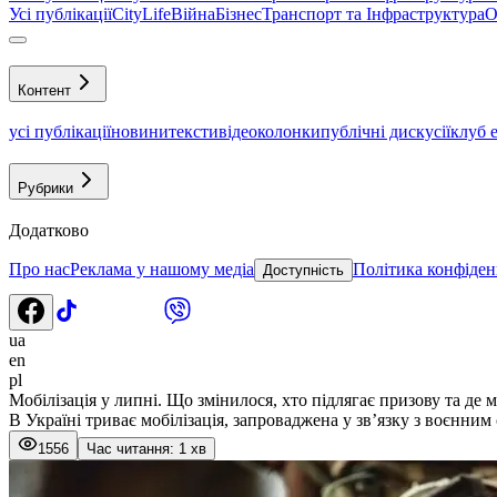
Усі публікації
CityLife
Війна
Бізнес
Транспорт та Інфраструктура
О
Контент
усі публікації
новини
тексти
відео
колонки
публічні дискусії
клуб 
Рубрики
Додатково
Про нас
Реклама у нашому медіа
Політика конфіден
Доступність
ua
en
pl
Мобілізація у липні. Що змінилося, хто підлягає призову та де 
В Україні триває мобілізація, запроваджена у зв’язку з воєнним
1556
Час читання: 1 хв