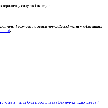
ж юридичну силу, як і паперові.
ектуальні розмови на загальноукраїнські теми у «Акцентах
каналі
.
«Львів» та де буде простір Івана Вакарчука. Ключове за 7