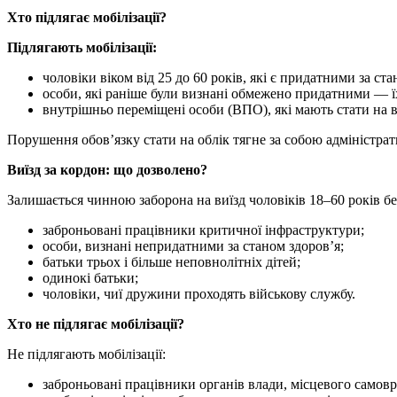
Хто підлягає мобілізації?
Підлягають мобілізації:
чоловіки віком від 25 до 60 років, які є придатними за ста
особи, які раніше були визнані обмежено придатними — їх
внутрішньо переміщені особи (ВПО), які мають стати на 
Порушення обов’язку стати на облік тягне за собою адміністрат
Виїзд за кордон: що дозволено?
Залишається чинною заборона на виїзд чоловіків 18–60 років б
заброньовані працівники критичної інфраструктури;
особи, визнані непридатними за станом здоров’я;
батьки трьох і більше неповнолітніх дітей;
одинокі батьки;
чоловіки, чиї дружини проходять військову службу.
Хто не підлягає мобілізації?
Не підлягають мобілізації:
заброньовані працівники органів влади, місцевого самов