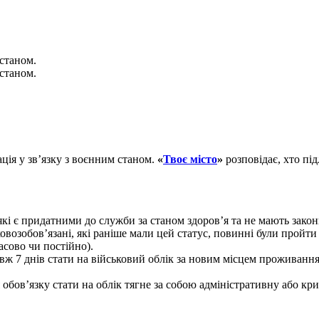
 станом.
 станом.
ація у зв’язку з воєнним станом.
«
Твоє місто
»
розповідає, хто під
 які є придатними до служби за станом здоров’я та не мають закон
ьковозобов’язані, які раніше мали цей статус, повинні були пройт
сово чи постійно).
вж 7 днів стати на військовий облік за новим місцем проживанн
 обов’язку стати на облік тягне за собою адміністративну або кр