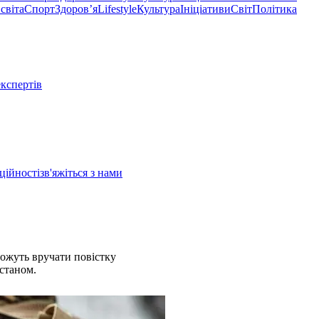
світа
Спорт
Здоровʼя
Lifestyle
Культура
Ініціативи
Світ
Політика
експертів
ційності
зв'яжіться з нами
можуть вручати повістку
 станом.