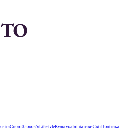
світа
Спорт
Здоровʼя
Lifestyle
Культура
Ініціативи
Світ
Політика