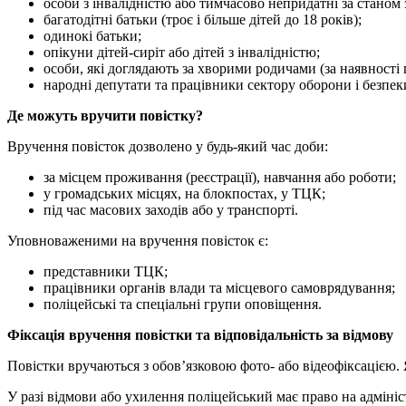
особи з інвалідністю або тимчасово непридатні за станом 
багатодітні батьки (троє і більше дітей до 18 років);
одинокі батьки;
опікуни дітей-сиріт або дітей з інвалідністю;
особи, які доглядають за хворими родичами (за наявності
народні депутати та працівники сектору оборони і безпек
Де можуть вручити повістку?
Вручення повісток дозволено у будь-який час доби:
за місцем проживання (реєстрації), навчання або роботи;
у громадських місцях, на блокпостах, у ТЦК;
під час масових заходів або у транспорті.
Уповноваженими на вручення повісток є:
представники ТЦК;
працівники органів влади та місцевого самоврядування;
поліцейські та спеціальні групи оповіщення.
Фіксація вручення повістки та відповідальність за відмову
Повістки вручаються з обов’язковою фото- або відеофіксацією. 
У разі відмови або ухилення поліцейський має право на адміні