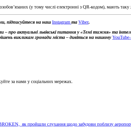
зобов’язаних (у тому числі електронні з QR-кодом), мають таку 
ни, підписуйтеся на наш
Instagram
та
Viber
.
и – про актуальні львівські питання у «Темі тижня» та інтел
х рішень викликам громади міста – дивіться на нашому
YouTube-
куйте за нами у соціальних мережах.
BROKEN, як пройшли слухання щодо забудови поблизу аеропорту 