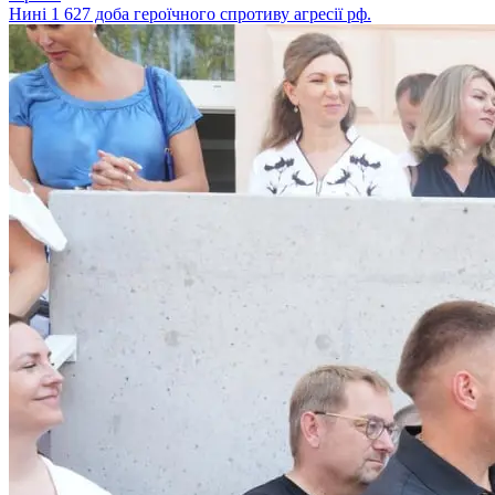
Нині 1 627 доба героїчного спротиву агресії рф.