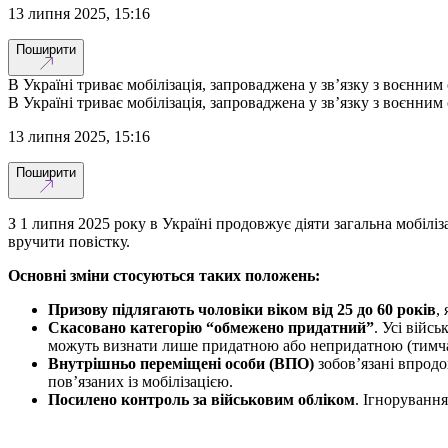
13 липня 2025, 15:16
Поширити
В Україні триває мобілізація, запроваджена у зв’язку з воєнним
В Україні триває мобілізація, запроваджена у зв’язку з воєнним
13 липня 2025, 15:16
Поширити
З 1 липня 2025 року в Україні продовжує діяти загальна мобіліз
вручити повістку.
Основні зміни стосуються таких положень:
Призову підлягають чоловіки віком від 25 до 60 років
,
Скасовано категорію “обмежено придатний”
. Усі війс
можуть визнати лише придатною або непридатною (тимча
Внутрішньо переміщені особи (ВПО)
зобов’язані впродо
пов’язаних із мобілізацією.
Посилено контроль за військовим обліком
. Ігнорування