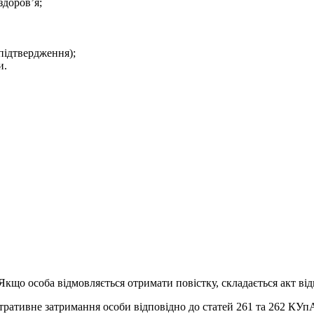
здоров’я;
 підтвердження);
и.
Якщо особа відмовляється отримати повістку, складається акт ві
стративне затримання особи відповідно до статей 261 та 262 КУп