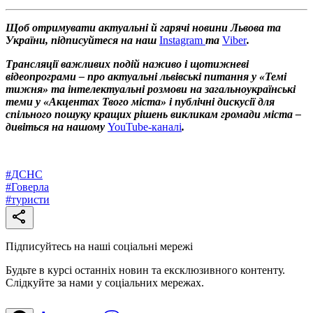
Щоб отримувати актуальні й гарячі новини Львова та
України, підписуйтеся на наш
Instagram
та
Viber
.
Трансляції важливих подій наживо і щотижневі
відеопрограми – про актуальні львівські питання у «Темі
тижня» та інтелектуальні розмови на загальноукраїнські
теми у «Акцентах Твого міста» і публічні дискусії для
спільного пошуку кращих рішень викликам громади міста –
дивіться на нашому
YouTube-каналі
.
#
ДСНС
#
Говерла
#
туристи
Підписуйтесь на наші соціальні мережі
Будьте в курсі останніх новин та ексклюзивного контенту.
Слідкуйте за нами у соціальних мережах.