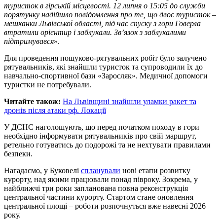
туристок в гірській місцевості. 12 липня о 15:05 до служби
порятунку надійшло повідомлення про те, що двоє туристок –
мешканки Львівської області, під час спуску з гори Говерла
втратили орієнтир і заблукали. Зв’язок з заблукалими
підтримувався
».
Для проведення пошуково-рятувальних робіт було залучено
рятувальників, які знайшли туристок та супроводили їх до
навчально-спортивної бази «Заросляк». Медичної допомоги
туристки не потребували.
Читайте також:
На Львівщині знайшли уламки ракет та
дронів після атаки рф. Локації
У ДСНС наголошують, що перед початком походу в гори
необхідно інформувати рятувальників про свій маршрут,
ретельно готуватись до подорожі та не нехтувати правилами
безпеки.
Нагадаємо, у Буковелі
спланували
нові етапи розвитку
курорту, над якими працювали понад півроку. Зокрема, у
найближчі три роки запланована повна реконструкція
центральної частини курорту. Стартом стане оновлення
центральної площі – роботи розпочнуться вже навесні 2026
року.