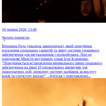
10 червня 2026, 13:40
Читати повністю
Верховна Рада ухвалила законопроєкт, який передбачає
посилення соціальних гарантій та зміну системи грошового
забезпечення для рятувальників і поліцейських. Про це
повідомляє Міністр внутрішніх справ Ігор Клименко.
"Передбачається встановлення мінімального рівня грошового
забезпечення на рівні 10 прожиткових мінімумів для
працездатних осіб, оновлену систему надбавок за вислугу
років та структуру виплат", - йдетсья у повідомленні...