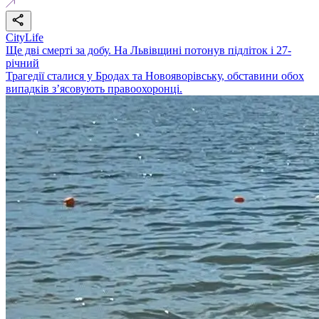
CityLife
Ще дві смерті за добу. На Львівщині потонув підліток і 27-
річний
Трагедії сталися у Бродах та Новояворівську, обставини обох
випадків з’ясовують правоохоронці.