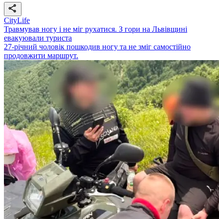
CityLife
Травмував ногу і не міг рухатися. З гори на Львівщині
евакуювали туриста
27-річний чоловік пошкодив ногу та не зміг самостійно
продовжити маршрут.