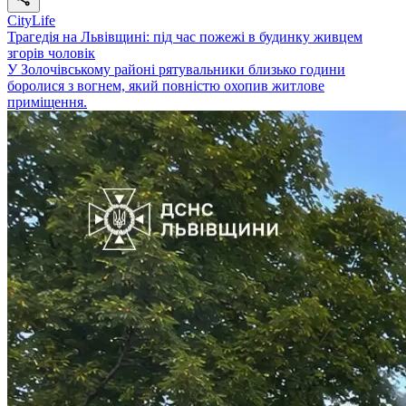
CityLife
Трагедія на Львівщині: під час пожежі в будинку живцем
згорів чоловік
У Золочівському районі рятувальники близько години
боролися з вогнем, який повністю охопив житлове
приміщення.