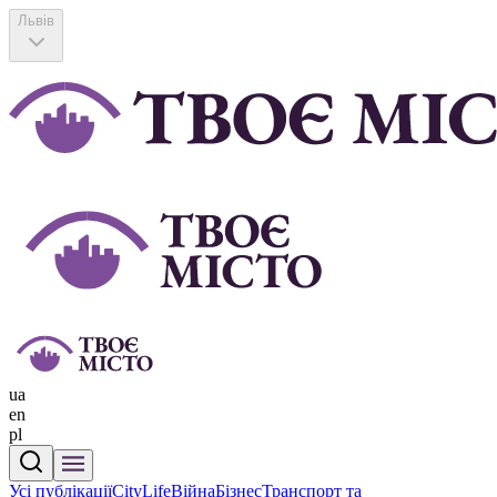
Львів
ua
en
pl
Усі публікації
CityLife
Війна
Бізнес
Транспорт та