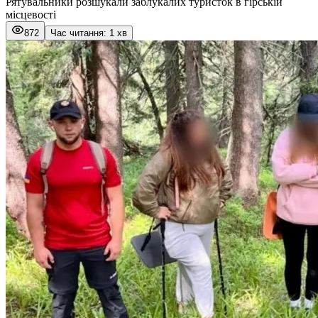
Рятувальники розшукали заблукалих туристок в гірській
місцевості
872
Час читання: 1 хв