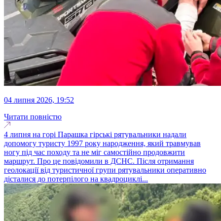
04 липня 2026, 19:52
Читати повністю
4 липня на горі Парашка гірські рятувальники надали
допомогу туристу 1997 року народження, який травмував
ногу під час походу та не міг самостійно продовжити
маршрут. Про це повідомили в ДСНС. Після отримання
геолокації від туристичної групи рятувальники оперативно
дісталися до потерпілого на квадроциклі...