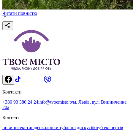
Читати повністю
Контакти
+380 93 380 24 24
info@tvoemisto.tv
м. Львів, вул. Винниченка,
20а
Контент
новини
тексти
відео
колонки
публічні дискусії
клуб експертів