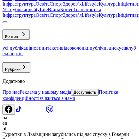
Інфраструктура
Освіта
Спорт
Здоровʼя
Lifestyle
Культура
Ініціатив
Усі публікації
CityLife
Війна
Бізнес
Транспорт та
Інфраструктура
Освіта
Спорт
Здоровʼя
Lifestyle
Культура
Ініціатив
Контент
усі публікації
новини
тексти
відео
колонки
публічні дискусії
клуб
експертів
Рубрики
Додатково
Про нас
Реклама у нашому медіа
Політика
Доступність
конфіденційності
зв'яжіться з нами
ua
en
pl
Туристки з Львівщини загубились під час спуску з Говерли