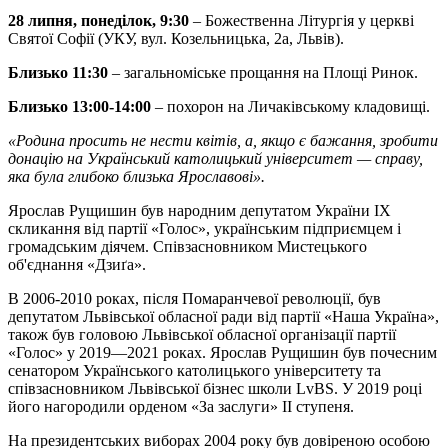
28 липня, понеділок, 9:30
– Божественна Літургія у церкві
Святої Софії (УКУ, вул. Козельницька, 2а, Львів).
Близько 11:30
– загальноміське прощання на Площі Ринок.
Близько 13:00-14:00
– похорон на Личаківському кладовищі.
«Родина просить не нести квітів, а, якщо є бажання, зробити
донацію на Український католицький університет — справу,
яка була глибоко близька Ярославові».
Ярослав Рущишин був народним депутатом України IX
скликання від партії «Голос», українським підприємцем і
громадським діячем. Співзасновником Мистецького
об'єднання «Дзиґа».
В 2006-2010 роках, після Помаранчевої революції, був
депутатом Львівської обласної ради від партії «Наша Україна»,
також був головою Львівської обласної організації партії
«Голос» у 2019—2021 роках. Ярослав Рущишин був почесним
сенатором Українського католицького університету та
співзасновником Львівської бізнес школи LvBS. У 2019 році
його нагородили орденом «За заслуги» ІІ ступеня.
На президентських виборах 2004 року був довіреною особою