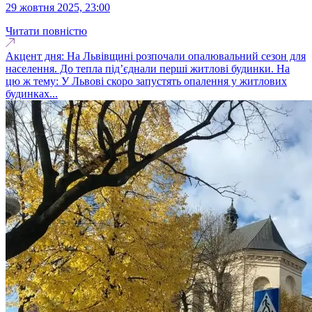
29 жовтня 2025, 23:00
Читати повністю
Акцент дня: На Львівщині розпочали опалювальний сезон для
населення. До тепла під’єднали перші житлові будинки. На
цю ж тему: У Львові скоро запустять опалення у житлових
будинках...