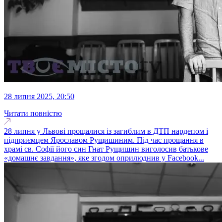
28 липня 2025, 20:50
Читати повністю
28 липня у Львові прощалися із загиблим в ДТП нардепом і
підприємцем Ярославом Рущишиним. Під час прощання в
храмі св. Софії його син Гнат Рущишин виголосив батькове
«домашнє завдання», яке згодом оприлюднив у Facebook...