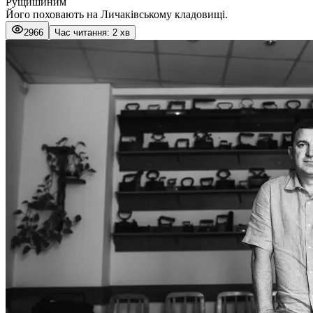
Рущишиним
Його поховають на Личаківському кладовищі.
2966
Час читання: 2 хв