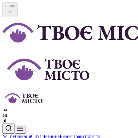
Львів
ua
en
pl
Усі публікації
CityLife
Війна
Бізнес
Транспорт та