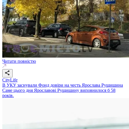
Читати повністю
CityLife
В УКУ заснували Фонд довіри на честь Ярослава Рущишина
Саме цього дня Ярославові Рущишину виповнилося б 58
років.