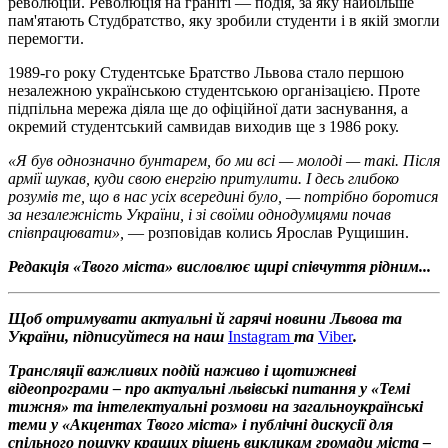
революцій. Революція на граніті — подія, за яку найбільше
пам'ятають Студбратство, яку зробили студенти і в якій змогли
перемогти.
1989-го року Студентське Братство Львова стало першою
незалежною українською студентською організацією. Проте
підпільна мережа діяла ще до офіційної дати заснування, а
окремий студентський самвидав виходив ще з 1986 року.
«Я був однозначно бунтарем, бо ми всі — молоді — такі. Після
армії шукав, куди свою енергію притулити. І десь глибоко
розумів те, що в нас усіх всередині було, — потрібно боротися
за незалежність України, і зі своїми однодумцями почав
співпрацювати»,
— розповідав колись Ярослав Рущишин.
Редакція «Твого міста» висловлює щирі співчуття рідним...
Щоб отримувати актуальні й гарячі новини Львова та
України, підписуйтеся на наш
Instagram
та
Viber
.
Трансляції важливих подій наживо і щотижневі
відеопрограми – про актуальні львівські питання у «Темі
тижня» та інтелектуальні розмови на загальноукраїнські
теми у «Акцентах Твого міста» і публічні дискусії для
спільного пошуку кращих рішень викликам громади міста –