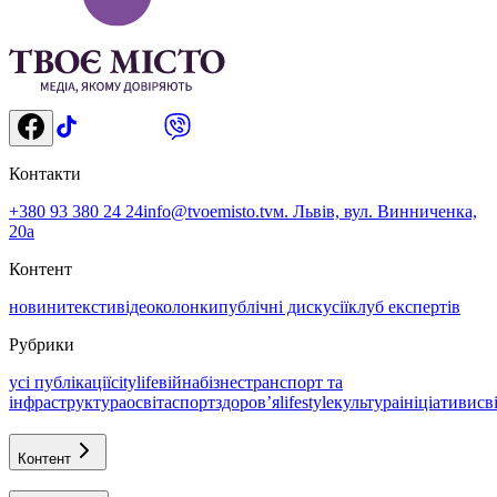
Контакти
+380 93 380 24 24
info@tvoemisto.tv
м. Львів, вул. Винниченка,
20а
Контент
новини
тексти
відео
колонки
публічні дискусії
клуб експертів
Рубрики
усі публікації
citylife
війна
бізнес
транспорт та
інфраструктура
освіта
спорт
здоровʼя
lifestyle
культура
ініціативи
св
Контент