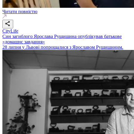
Читати повністю
CityLife
Син загиблого Ярослава Рущишина опублікував батькове
«домашнє завдання»
28 липня у Львові попрощалися з Ярославом Рущишиним.