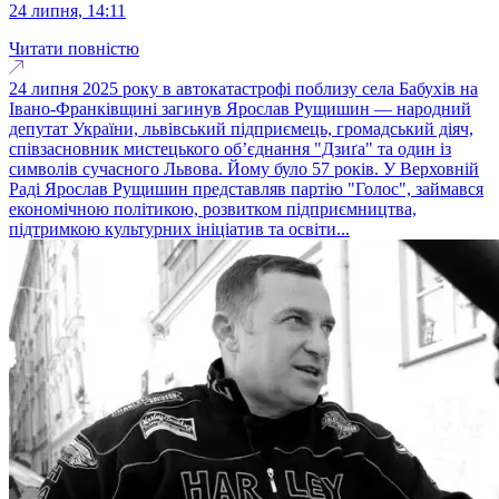
24 липня, 14:11
Читати повністю
24 липня 2025 року в автокатастрофі поблизу села Бабухів на
Івано-Франківщині загинув Ярослав Рущишин — народний
депутат України, львівський підприємець, громадський діяч,
співзасновник мистецького об’єднання "Дзиґа" та один із
символів сучасного Львова. Йому було 57 років. У Верховній
Раді Ярослав Рущишин представляв партію "Голос", займався
економічною політикою, розвитком підприємництва,
підтримкою культурних ініціатив та освіти...