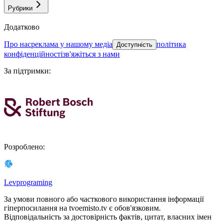
Рубрики
Додатково
про нас
реклама у нашому медіа
політика
Доступність
конфіденційності
зв'яжіться з нами
За підтримки
:
Розроблено
:
Levprograming
За умови повного або часткового використання iнформацiї
гіперпосилання на tvoemisto.tv є обов'язковим.
Відповідальність за достовірність фактів, цитат, власних імен