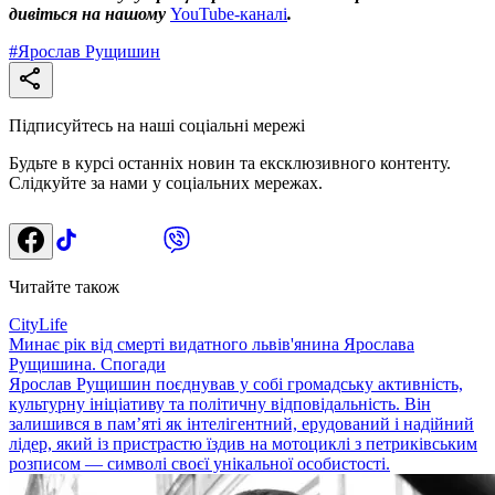
дивіться на нашому
YouTube-каналі
.
#
Ярослав Рущишин
Підписуйтесь на наші соціальні мережі
Будьте в курсі останніх новин та ексклюзивного контенту.
Слідкуйте за нами у соціальних мережах.
Читайте також
CityLife
Минає рік від смерті видатного львів'янина Ярослава
Рущишина. Спогади
Ярослав Рущишин поєднував у собі громадську активність,
культурну ініціативу та політичну відповідальність. Він
залишився в пам’яті як інтелігентний, ерудований і надійний
лідер, який із пристрастю їздив на мотоциклі з петриківським
розписом — символі своєї унікальної особистості.