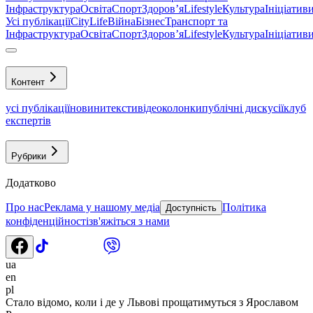
Інфраструктура
Освіта
Спорт
Здоровʼя
Lifestyle
Культура
Ініціатив
Усі публікації
CityLife
Війна
Бізнес
Транспорт та
Інфраструктура
Освіта
Спорт
Здоровʼя
Lifestyle
Культура
Ініціатив
Контент
усі публікації
новини
тексти
відео
колонки
публічні дискусії
клуб
експертів
Рубрики
Додатково
Про нас
Реклама у нашому медіа
Політика
Доступність
конфіденційності
зв'яжіться з нами
ua
en
pl
Стало відомо, коли і де у Львові прощатимуться з Ярославом