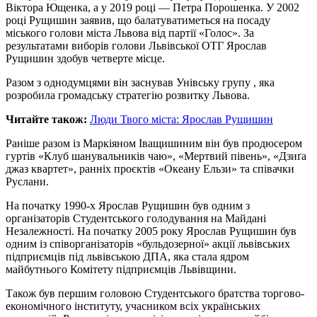
Віктора Ющенка, а у 2019 році — Петра Порошенка. У 2002
році Рущишин заявив, що балатуватиметься на посаду
міського голови міста Львова від партії «Голос». За
результатами виборів голови Львівської ОТГ Ярослав
Рущишин здобув четверте місце.
Разом з однодумцями він заснував Унівську групу , яка
розробила громадську стратегію розвитку Львова.
Читайте також:
Люди Твого міста: Ярослав Рущишин
Раніше разом із Маркіяном Іващишиним він був продюсером
гуртів «Клуб шанувальників чаю», «Мертвий півень», «Дзиґа
джаз квартет», ранніх проєктів «Океану Ельзи» та співачки
Руслани.
На початку 1990-х Ярослав Рущишин був одним з
організаторів Студентського голодування на Майдані
Незалежності. На початку 2005 року Ярослав Рущишин був
одним із співорганізаторів «бульдозерної» акції львівських
підприємців під львівською ДПА, яка стала ядром
майбутнього Комітету підприємців Львівщини.
Також був першим головою Студентського братства торгово-
економічного інституту, учасником всіх українських