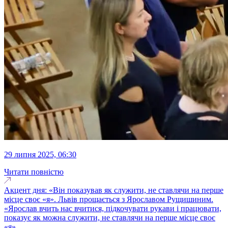
29 липня 2025, 06:30
Читати повністю
Акцент дня: «Він показував як служити, не ставлячи на перше
місце своє «я». Львів прощається з Ярославом Рущишиним.
«Ярослав вчить нас вчитися, підкочувати рукави і працювати,
показує як можна служити, не ставлячи на перше місце своє
«я»...