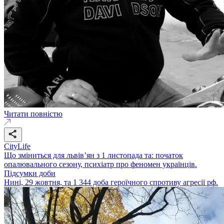
Читати повністю
CityLife
Що зміниться для львів’ян з 1 листопада та: початок
опалювального сезону, психіатр про феномен українців.
Підсумки доби
Нині, 29 жовтня, та 1 344 доба героїчного спротиву агресії рф.