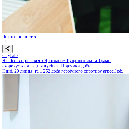
Читати повністю
CityLife
Як Львів прощався з Ярославом Рущишиним та Трамп
скорочує «відлік для путіна». Підсумки доби
Нині, 29 липня, та 1 252 доба героїчного спротиву агресії рф.