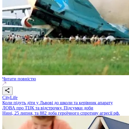
Читати повністю
CityLife
Коли підуть діти у Львові до школи та керівник апарату
ЛОВА про ТЦК та відстрочку. Підсумки доби
Нині, 25 липня, та 882 доба героїчного спротиву агресії рф.