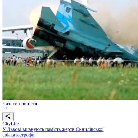
Читати повністю
CityLife
У Львові вшанують пам'ять жертв Скнилівської
авіакатастрофи