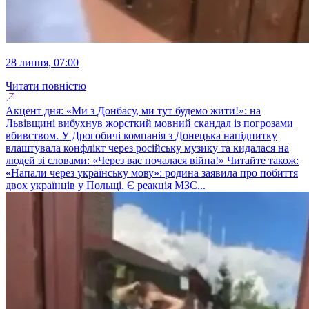
28 липня, 07:00
Читати повністю
Акцент дня: «Ми з Донбасу, ми тут будемо жити!»: на
Львівщині вибухнув жорсткий мовний скандал із погрозами
вбивством. У Дрогобичі компанія з Донецька напідпитку
влаштувала конфлікт через російську музику та кидалася на
людей зі словами: «Через вас почалася війна!» Читайте також:
«Напали через українську мову»: родина заявила про побиття
двох українців у Польщі. Є реакція МЗС...