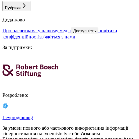
Рубрики
Додатково
про нас
реклама у нашому медіа
політика
Доступність
конфіденційності
зв'яжіться з нами
За підтримки
:
Розроблено
:
Levprograming
За умови повного або часткового використання iнформацiї
гіперпосилання на tvoemisto.tv є обов'язковим.