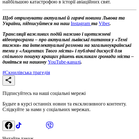
найбільшою катастрофою в історії авіаційних свят.
Щоб отримувати актуальні й гарячі новини Львова та
України, підписуйтеся на наш
Instagram
та
Viber
.
Трансляції важливих подій наживо і щотижневі
відеопрограми – про актуальні львівські питання у «Темі
тижня» та інтелектуальні розмови на загальноукраїнські
теми у «Акцентах Твого міста» і публічні дискусії для
спільного пошуку кращих рішень викликам громади міста –
дивіться на нашому
YouTube-каналі
.
#
Скнилівська трагедія
Підписуйтесь на наші соціальні мережі
Будьте в курсі останніх новин та ексклюзивного контенту.
Слідкуйте за нами у соціальних мережах.
Читайте також