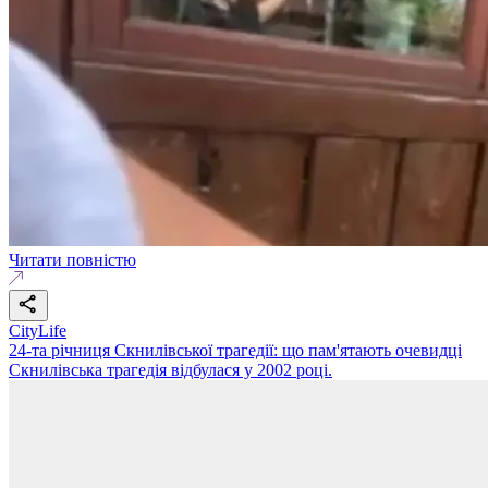
Читати повністю
CityLife
24-та річниця Скнилівської трагедії: що пам'ятають очевидці
Скнилівська трагедія відбулася у 2002 році.