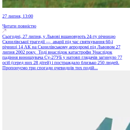
27 липня, 13:00
Читати повністю
Сьогодні, 27 липня, у Львові вшановують 24-ту річницю
Скнилівської трагедії — аварії під час святкування 60-ї
річниці 14 АК на Скнилівському аеродромі під Львовом 27
липня 2002 року. Тоді внаслідок катастрофи Унаслідок
падіння винищувача Су-27УБ у натовп глядачів загинуло 77
осіб (серед них 28 дітей) і постраждало близько 250 людей.
Пропонуємо три спогади очевидців тих подій...