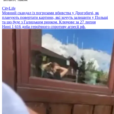
CityLife
Мовний скандал із погрозами вбивства у Дрогобичі, як
планують повертати картини, які хочуть залишити у Польщі
та що буде з Галицьким ринком. Ключове за 27 липня
Нині 1 616 доба героїчного спротиву агресії рф.