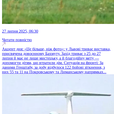
27 липня 2025, 06:30
Читати повністю
Акцент дня: «Це більше, ніж фото»: у Львові триває виставка,
присвячена довоєнному Бахмуту. Захід триває з 25 до 27
липня й має не лише мистецьку, а й благодійну мету —
допомогти дітям, що втратили дім. Ситуація на фронті: За
даними Генштабу, за добу відбулося 122 бойові зіткнення, з
них 55 та 11 на Покровському та Лиманському напрямках...