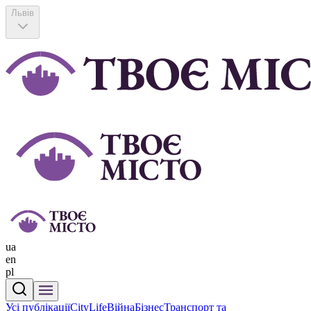
Львів
ua
en
pl
Усі публікації
CityLife
Війна
Бізнес
Транспорт та