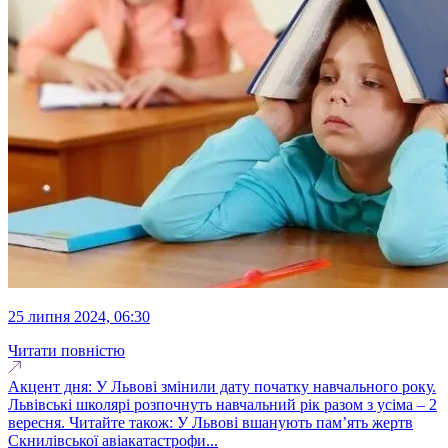
25 липня 2024, 06:30
Читати повністю
Акцент дня: У Львові змінили дату початку навчального року.
Львівські школярі розпочнуть навчальний рік разом з усіма – 2
вересня. Читайте також: У Львові вшанують пам’ять жертв
Скнилівської авіакатастрофи...