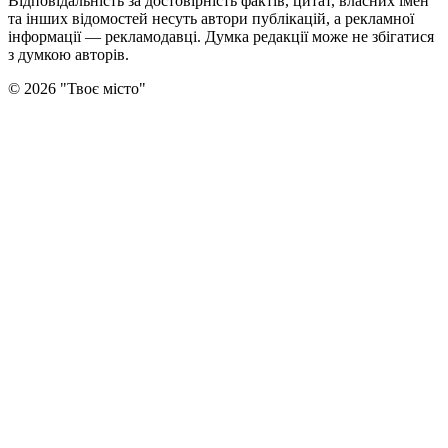
Відповідальність за достовірність фактів, цитат, власних імен
та інших відомостей несуть автори публікацій, а рекламної
інформації — рекламодавці. Думка редакцiї може не збiгатися
з думкою авторiв.
©
2026
"
Твоє місто
"