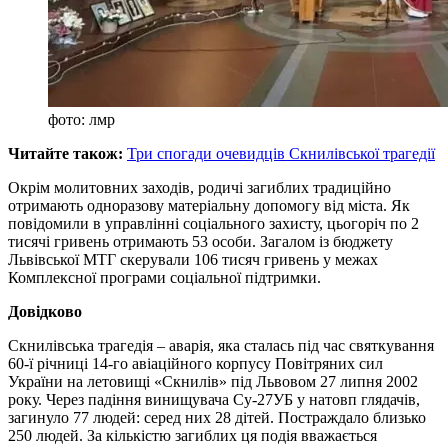
фото: лмр
Читайте також:
Три спогади очевидців Скнилівської трагедії
Окрім молитовних заходів, родичі загиблих традиційно
отримають одноразову матеріальну допомогу від міста. Як
повідомили в управлінні соціального захисту, цьогоріч по 2
тисячі гривень отримають 53 особи. Загалом із бюджету
Львівської МТГ скерували 106 тисяч гривень у межах
Комплексної програми соціальної підтримки.
Довідково
Скнилівська трагедія – аварія, яка сталась під час святкування
60-ї річниці 14-го авіаційного корпусу Повітряних сил
України на летовищі «Скнилів» під Львовом 27 липня 2002
року. Через падіння винищувача Су-27УБ у натовп глядачів,
загинуло 77 людей: серед них 28 дітей. Постраждало близько
250 людей. За кількістю загиблих ця подія вважається