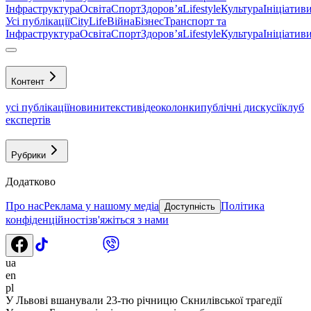
Інфраструктура
Освіта
Спорт
Здоровʼя
Lifestyle
Культура
Ініціатив
Усі публікації
CityLife
Війна
Бізнес
Транспорт та
Інфраструктура
Освіта
Спорт
Здоровʼя
Lifestyle
Культура
Ініціатив
Контент
усі публікації
новини
тексти
відео
колонки
публічні дискусії
клуб
експертів
Рубрики
Додатково
Про нас
Реклама у нашому медіа
Політика
Доступність
конфіденційності
зв'яжіться з нами
ua
en
pl
У Львові вшанували 23-тю річницю Скнилівської трагедії