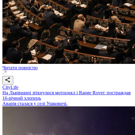
Читати повністю
CityLife
На Львівщині зіткнулися мотоцикл і Range Rover: постраждав
16-річний хлопець
Аварія сталася у селі Ушковичі.