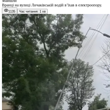
знайшли
Вранці на вулиці Личаківській водій в’їхав в електроопору.
1135
Час читання: 1 хв