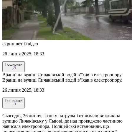
скриншот із відео
26 липня 2025, 18:33
Поширити
Вранці на вулиці Личаківській водій в’їхав в електроопору.
Вранці на вулиці Личаківській водій в’їхав в електроопору.
26 липня 2025, 18:33
Поширити
Сьогодні, 26 липня, зранку патрульні отримали виклик на
вулицю Личаківську у Львові, де над проїжджою частиною
нависала електроопора. Поліцейські встановили, що
пошкодження сталося внаслідок дорожньо-транспортної