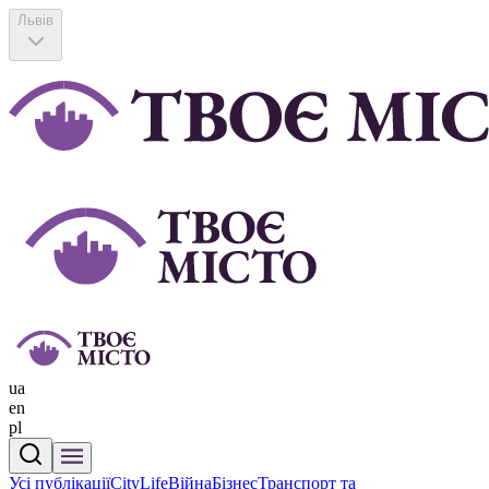
Львів
ua
en
pl
Усі публікації
CityLife
Війна
Бізнес
Транспорт та