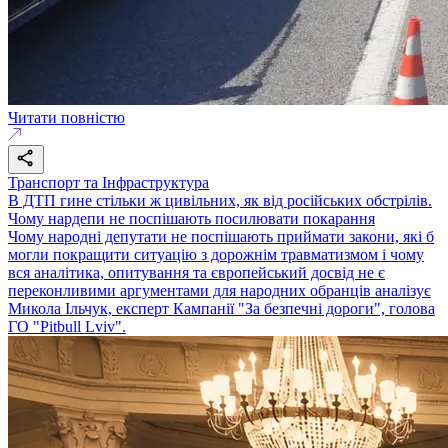
Читати повністю
Транспорт та Інфраструктура
В ДТП гине стільки ж цивільних, як від російських обстрілів.
Чому нардепи не поспішають посилювати покарання
Чому народні депутати не поспішають приймати закони, які б
могли покращити ситуацію з дорожнім травматизмом і чому
вся аналітика, опитування та європейський досвід не є
переконливими аргументами для народних обранців аналізує
Микола Ільчук, експерт Кампанії "За безпечні дороги", голова
ГО "Pitbull Lviv".