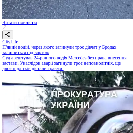
Читати повністю
CityLife
П'яний водій, через якого загинули троє дівчат у Бродах,
залишиться під вартою
Суд арештував 24-річного водія Mercedes без права внесення
застави. Унаслідок аварії загинули троє неповнолітніх, ще
двоє підлітків дістали травми.