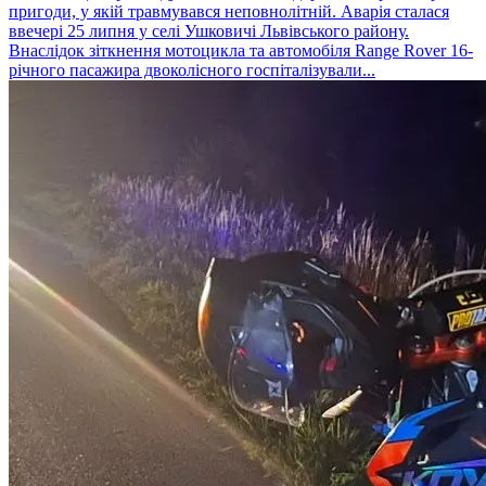
пригоди, у якій травмувався неповнолітній. Аварія сталася
ввечері 25 липня у селі Ушковичі Львівського району.
Внаслідок зіткнення мотоцикла та автомобіля Range Rover 16-
річного пасажира двоколісного госпіталізували...