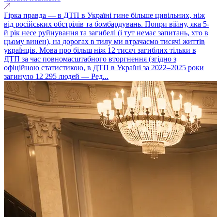
Гірка правда — в ДТП в Україні гине більше цивільних, ніж
від російських обстрілів та бомбардувань. Попри війну, яка 5-
й рік несе руйнування та загибелі (і тут немає запитань, хто в
цьому винен), на дорогах в тилу ми втрачаємо тисячі життів
українців. Мова про більш ніж 12 тисяч загиблих тільки в
ДТП за час повномасштабного вторгнення (згідно з
офіційною статистикою, в ДТП в Україні за 2022–2025 роки
загинуло 12 295 людей — Ред...