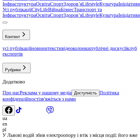
Інфраструктура
Освіта
Спорт
Здоровʼя
Lifestyle
Культура
Ініціатив
Усі публікації
CityLife
Війна
Бізнес
Транспорт та
Інфраструктура
Освіта
Спорт
Здоровʼя
Lifestyle
Культура
Ініціатив
Контент
усі публікації
новини
тексти
відео
колонки
публічні дискусії
клуб
експертів
Рубрики
Додатково
Про нас
Реклама у нашому медіа
Політика
Доступність
конфіденційності
зв'яжіться з нами
ua
en
pl
У Львові водій збив електроопору і втік з місця події: його вже