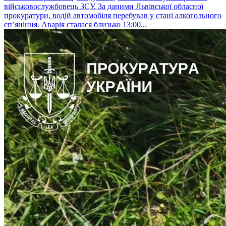
військовослужбовець ЗСУ. За даними Львівської обласної
прокуратури, водій автомобіля перебував у стані алкогольного
сп’яніння. Аварія сталася близько 13:00...