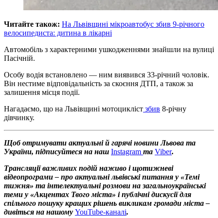
Читайте також:
На Львівщині мікроавтобус збив 9-річного
велосипедиста: дитина в лікарні
Автомобіль з характерними ушкодженнями знайшли на вулиці
Пасічній.
Особу водія встановлено — ним виявився 33-річний чоловік.
Він нестиме відповідальність за скоєння ДТП, а також за
залишення місця події.
Нагадаємо, що на Львівщині мотоцикліст
збив
8-річну
дівчинку.
Щоб отримувати актуальні й гарячі новини Львова та
України, підписуйтеся на наш
Instagram
та
Viber
.
Трансляції важливих подій наживо і щотижневі
відеопрограми – про актуальні львівські питання у «Темі
тижня» та інтелектуальні розмови на загальноукраїнські
теми у «Акцентах Твого міста» і публічні дискусії для
спільного пошуку кращих рішень викликам громади міста –
дивіться на нашому
YouTube-каналі
.