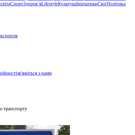
світа
Спорт
Здоровʼя
Lifestyle
Культура
Ініціативи
Світ
Політика
експертів
ційності
зв'яжіться з нами
го транспорту