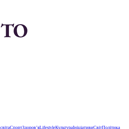
світа
Спорт
Здоровʼя
Lifestyle
Культура
Ініціативи
Світ
Політика