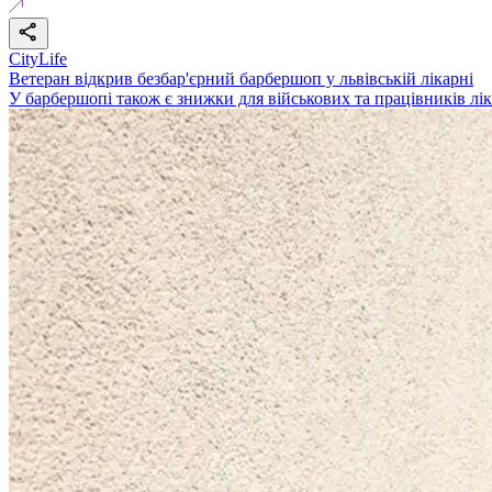
CityLife
Ветеран відкрив безбар'єрний барбершоп у львівській лікарні
У барбершопі також є знижки для військових та працівників лі