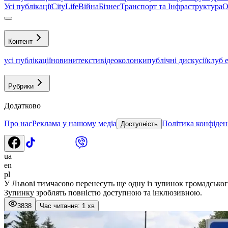
Усі публікації
CityLife
Війна
Бізнес
Транспорт та Інфраструктура
О
Контент
усі публікації
новини
тексти
відео
колонки
публічні дискусії
клуб 
Рубрики
Додатково
Про нас
Реклама у нашому медіа
Політика конфіден
Доступність
ua
en
pl
У Львові тимчасово перенесуть ще одну із зупинок громадсько
Зупинку зроблять повністю доступною та інклюзивною.
3838
Час читання: 1 хв