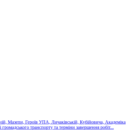
ній, Мазепи, Героїв УПА, Личаківській, Кубійовича, Академіка
 громадського транспорту та терміни завершення робіт...