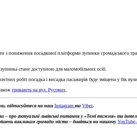
оти з пониження посадкової платформи зупинки громадського тра
 зупинка стане доступною для маломобільних осіб.
онтних робіт посадка і висадка пасажирів буде зміщена у бік вул
 також
тривають на вул. Русових
.
ни, підписуйтеся на наш
Instagram
та
Viber
.
и – про актуальні львівські питання у «Темі тижня» та інтел
х рішень викликам громади міста – дивіться на нашому
YouTube-