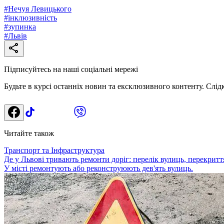
#
Нечуя Левицького
#
інклюзивність
#
зупинка
#
Львів
Підписуйтесь на наші соціальні мережі
Будьте в курсі останніх новин та ексклюзивного контенту. Слід
Читайте також
Транспорт та Інфраструктура
Де у Львові тривають ремонти доріг: перелік вулиць, перекриття
У місті ремонтують або реконструюють дев'ять вулиць.