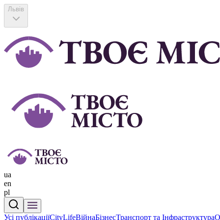
Львів
ua
en
pl
Усі публікації
CityLife
Війна
Бізнес
Транспорт та Інфраструктура
О