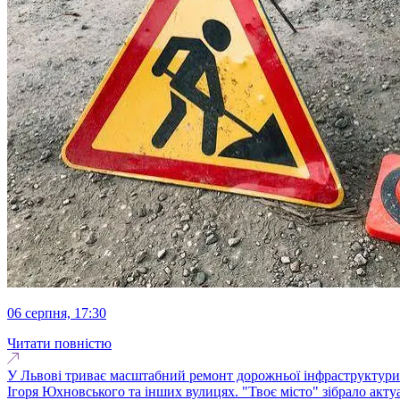
06 серпня, 17:30
Читати повністю
У Львові триває масштабний ремонт дорожньої інфраструктури.
Ігоря Юхновського та інших вулицях. "Твоє місто" зібрало акту