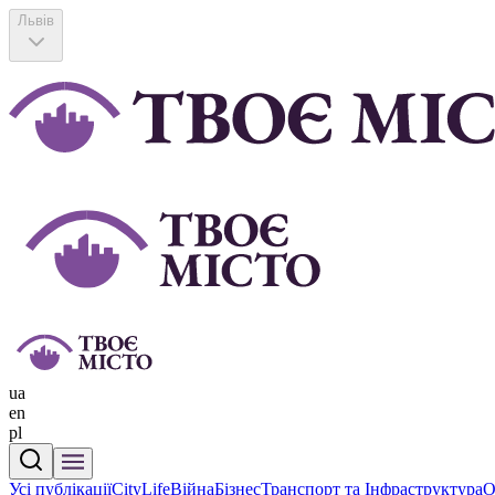
Львів
ua
en
pl
Усі публікації
CityLife
Війна
Бізнес
Транспорт та Інфраструктура
О