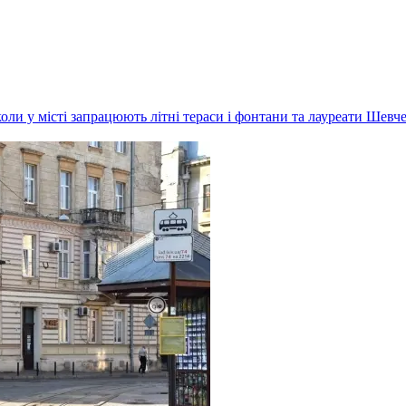
оли у місті запрацюють літні тераси і фонтани та лауреати Шевче