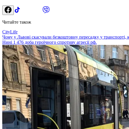
Читайте також
CityLife
Чому у Львові скасували безкоштовну пересадку у транспорті, к
Нині 1 476 доба героїчного спротиву агресії рф.