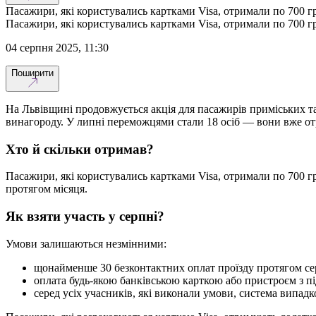
Пасажири, які користувались картками Visa, отримали по 700 гр
Пасажири, які користувались картками Visa, отримали по 700 гр
04 серпня 2025, 11:30
Поширити
На Львівщині продовжується акція для пасажирів приміських т
винагороду. У липні переможцями стали 18 осіб — вони вже отр
Хто й скільки отримав?
Пасажири, які користувались картками Visa, отримали по 700 г
протягом місяця.
Як взяти участь у серпні?
Умови залишаються незмінними:
щонайменше 30 безконтактних оплат проїзду протягом се
оплата будь-якою банківською карткою або пристроєм з 
серед усіх учасників, які виконали умови, система випад