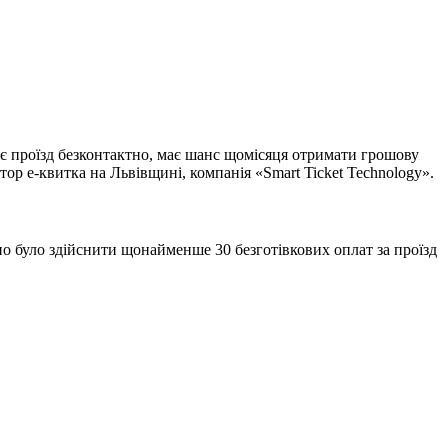
ує проїзд безконтактно, має шанс щомісяця отримати грошову
ор е-квитка на Львівщині, компанія «Smart Ticket Technology».
но було здійснити щонайменше 30 безготівкових оплат за проїзд