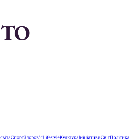
світа
Спорт
Здоровʼя
Lifestyle
Культура
Ініціативи
Світ
Політика