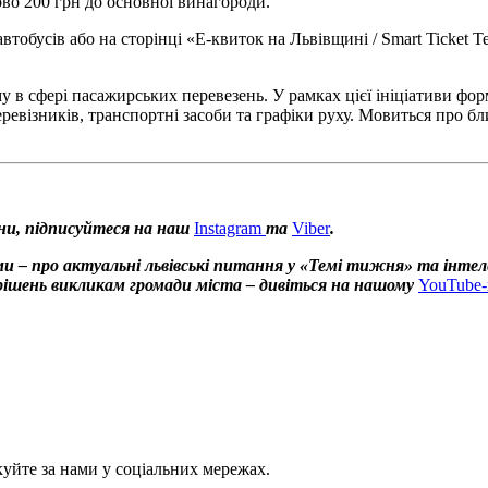
во 200 грн до основної винагороди.
тобусів або на сторінці «Е-квиток на Львівщині / Smart Ticket 
 в сфері пасажирських перевезень. У рамках цієї ініціативи фо
евізників, транспортні засоби та графіки руху. Мовиться про бли
ни, підписуйтеся на наш
Instagram
та
Viber
.
и – про актуальні львівські питання у «Темі тижня» та інтел
х рішень викликам громади міста – дивіться на нашому
YouTube-
куйте за нами у соціальних мережах.