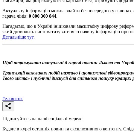
Пасажири, які розраховуються карткою Visa, отримують додатко
Актуальну інформацію можна знайти безпосередньо у салонах ав
гаряча лінія:
0 800 300 844.
Нагадаємо, що в Україні ініціювали масштабну цифрову реформу
який дозволить систематизувати всю наявну інформацію про пер
Детальніше тут
.
Щоб отримувати актуальні й гарячі новини Львова та Украї
Трансляції важливих подій наживо і щотижневі відеопрограм
Твого міста» і публічні дискусії для спільного пошуку кращи
#
е-квиток
Підписуйтесь на наші соціальні мережі
Будьте в курсі останніх новин та ексклюзивного контенту. Слід