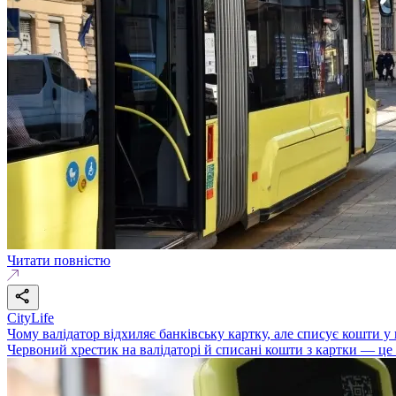
Читати повністю
CityLife
Чому валідатор відхиляє банківську картку, але списує кошти 
Червоний хрестик на валідаторі й списані кошти з картки — це 