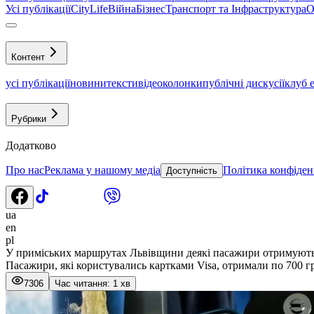
Усі публікації
CityLife
Війна
Бізнес
Транспорт та Інфраструктура
О
Контент
усі публікації
новини
тексти
відео
колонки
публічні дискусії
клуб 
Рубрики
Додатково
Про нас
Реклама у нашому медіа
Політика конфіден
Доступність
ua
en
pl
У приміських маршрутах Львівщини деякі пасажири отримують 
Пасажири, які користувались картками Visa, отримали по 700 гр
7306
Час читання: 1 хв