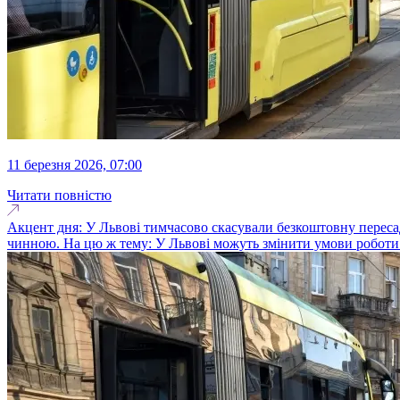
11 березня 2026, 07:00
Читати повністю
Акцент дня: У Львові тимчасово скасували безкоштовну переса
чинною. На цю ж тему: У Львові можуть змінити умови роботи 