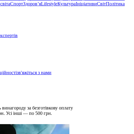
світа
Спорт
Здоровʼя
Lifestyle
Культура
Ініціативи
Світ
Політика
експертів
ційності
зв'яжіться з нами
винагороду за безготівкову оплату
н. Усі інші — по 500 грн.