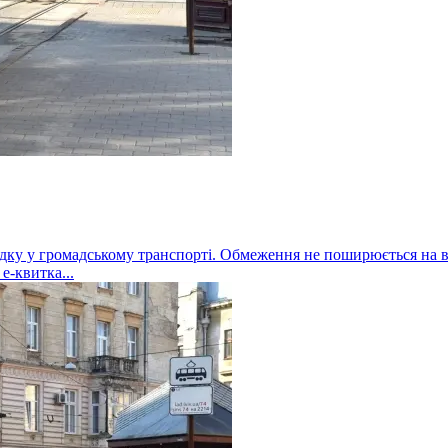
дку у громадському транспорті. Обмеження не поширюється на вл
е-квитка...