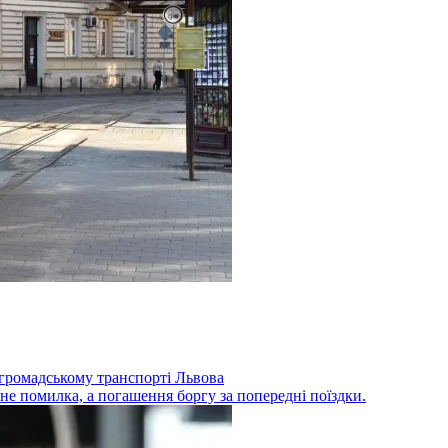
у громадському транспорті Львова
не помилка, а погашення боргу за попередні поїздки.