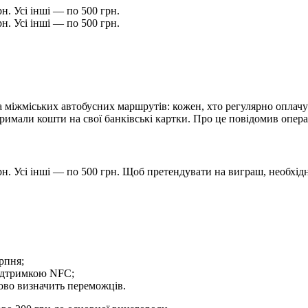
н. Усі інші — по 500 грн.
н. Усі інші — по 500 грн.
а міжміських автобусних маршрутів: кожен, хто регулярно оплач
имали кошти на свої банківські картки. Про це повідомив операт
рн. Усі інші — по 500 грн. Щоб претендувати на виграш, необхід
рпня;
підтримкою NFC;
ково визначить переможців.