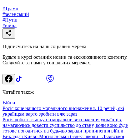
#
Трамп
#
зеленський
#
Путін
#
війна
Підписуйтесь на наші соціальні мережі
Будьте в курсі останніх новин та ексклюзивного контенту.
Слідкуйте за нами у соціальних мережах.
Читайте також
Війна
Росія хоче нашого морального виснаження. 10 речей, які
українцям варто зробити вже зараз
Росія робить ставку на моральне виснаження українців,
намагаючись довести суспільство до стану, коли воно буде
готове погодитися на будь-що заради припинення війни.
Викладач Києво-Могилянської бізнес-школи і Львівської