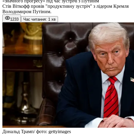
«значного прогресу» під час зустрічі з Путіним
Стів Віткофф провів "продуктивну зустріч" з лідером Кремля
Володимиром Путіним.
1233
Час читання: 1 хв
Дональд Трамп/ фото: gettyimages