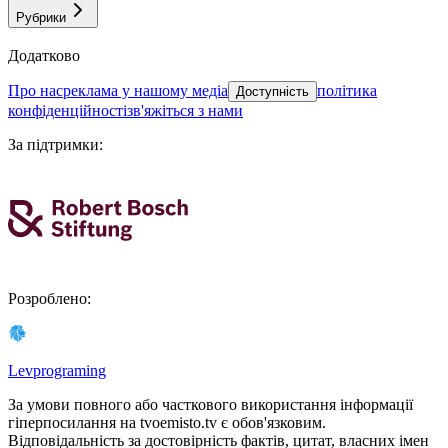
Рубрики
Додатково
про нас
реклама у нашому медіа
політика
Доступність
конфіденційності
зв'яжіться з нами
За підтримки
:
Розроблено
:
Levprograming
За умови повного або часткового використання iнформацiї
гіперпосилання на tvoemisto.tv є обов'язковим.
Відповідальність за достовірність фактів, цитат, власних імен