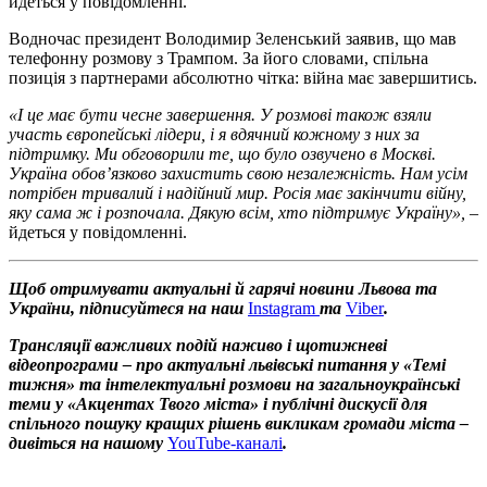
йдеться у повідомленні.
Водночас президент Володимир Зеленський заявив, що мав
телефонну розмову з Трампом. За його словами, спільна
позиція з партнерами абсолютно чітка: війна має завершитись.
«І це має бути чесне завершення. У розмові також взяли
участь європейські лідери, і я вдячний кожному з них за
підтримку. Ми обговорили те, що було озвучено в Москві.
Україна обов’язково захистить свою незалежність. Нам усім
потрібен тривалий і надійний мир. Росія має закінчити війну,
яку сама ж і розпочала. Дякую всім, хто підтримує Україну»,
–
йдеться у повідомленні.
Щоб отримувати актуальні й гарячі новини Львова та
України, підписуйтеся на наш
Instagram
та
Viber
.
Трансляції важливих подій наживо і щотижневі
відеопрограми – про актуальні львівські питання у «Темі
тижня» та інтелектуальні розмови на загальноукраїнські
теми у «Акцентах Твого міста» і публічні дискусії для
спільного пошуку кращих рішень викликам громади міста –
дивіться на нашому
YouTube-каналі
.