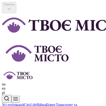
Україна
ua
en
pl
Усі публікації
CityLife
Війна
Бізнес
Транспорт та