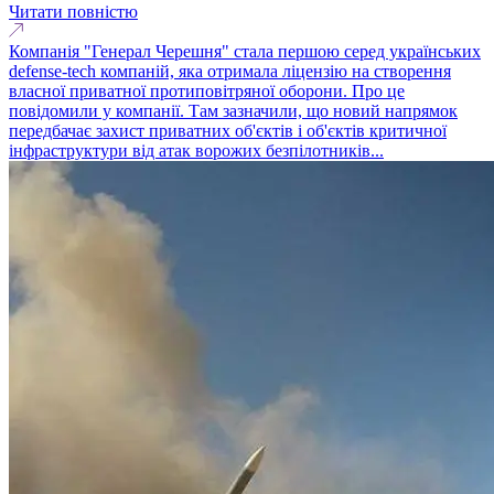
Читати повністю
Компанія "Генерал Черешня" стала першою серед українських
defense-tech компаній, яка отримала ліцензію на створення
власної приватної протиповітряної оборони. Про це
повідомили у компанії. Там зазначили, що новий напрямок
передбачає захист приватних об'єктів і об'єктів критичної
інфраструктури від атак ворожих безпілотників...