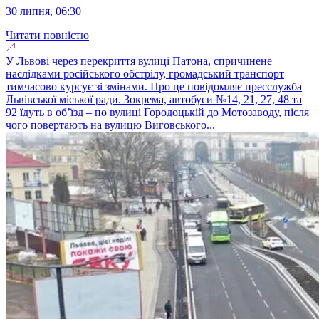
30 липня, 06:30
Читати повністю
У Львові через перекриття вулиці Патона, спричинене
наслідками російського обстрілу, громадський транспорт
тимчасово курсує зі змінами. Про це повідомляє пресслужба
Львівської міської ради. Зокрема, автобуси №14, 21, 27, 48 та
92 їдуть в об’їзд – по вулиці Городоцькій до Мотозаводу, після
чого повертають на вулицю Виговського...