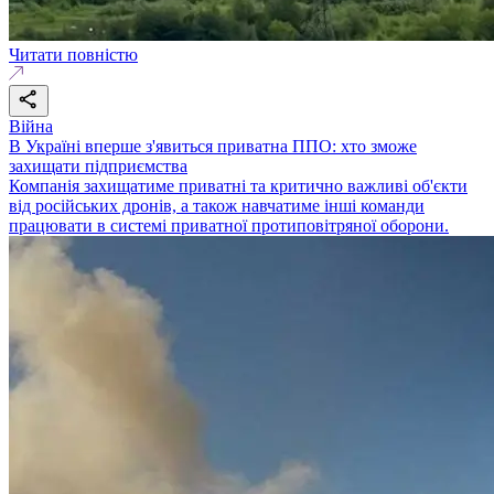
Читати повністю
Війна
В Україні вперше з'явиться приватна ППО: хто зможе
захищати підприємства
Компанія захищатиме приватні та критично важливі об'єкти
від російських дронів, а також навчатиме інші команди
працювати в системі приватної протиповітряної оборони.