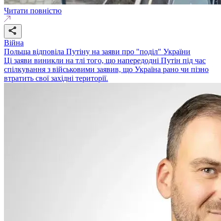
Читати повністю
Війна
Польща відповіла Путіну на заяви про "поділ" України
Ці заяви виникли на тлі того, що напередодні Путін під час
спілкування з військовими заявив, що Україна рано чи пізно
втратить свої західні території.