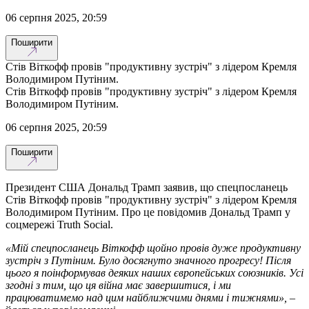
06 серпня 2025, 20:59
Поширити
Стів Віткофф провів "продуктивну зустріч" з лідером Кремля
Володимиром Путіним.
Стів Віткофф провів "продуктивну зустріч" з лідером Кремля
Володимиром Путіним.
06 серпня 2025, 20:59
Поширити
Президент США Дональд Трамп заявив, що спецпосланець
Стів Віткофф провів "продуктивну зустріч" з лідером Кремля
Володимиром Путіним. Про це повідомив Дональд Трамп у
соцмережі Truth Social.
«Мій спецпосланець Віткофф щойно провів дуже продуктивну
зустріч з Путіним. Було досягнуто значного прогресу! Після
цього я поінформував деяких наших європейських союзників. Усі
згодні з тим, що ця війна має завершитися, і ми
працюватимемо над цим найближчими днями і тижнями»,
–