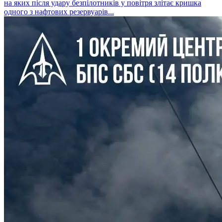
на яких після удару безпілотників у повітря злітає кришка
одного з нафтових резервуарів...