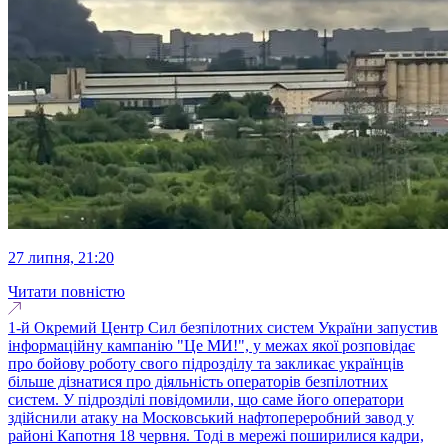
27 липня, 21:20
Читати повністю
1-й Окремий Центр Сил безпілотних систем України запустив
інформаційну кампанію "Це МИ!", у межах якої розповідає
про бойову роботу свого підрозділу та закликає українців
більше дізнатися про діяльність операторів безпілотних
систем. У підрозділі повідомили, що саме його оператори
здійснили атаку на Московський нафтопереробний завод у
районі Капотня 18 червня. Тоді в мережі поширилися кадри,