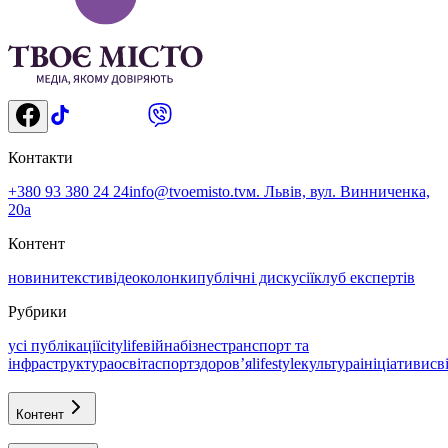
Контакти
+380 93 380 24 24
info@tvoemisto.tv
м. Львів, вул. Винниченка,
20а
Контент
новини
тексти
відео
колонки
публічні дискусії
клуб експертів
Рубрики
усі публікації
citylife
війна
бізнес
транспорт та
інфраструктура
освіта
спорт
здоровʼя
lifestyle
культура
ініціативи
св
Контент