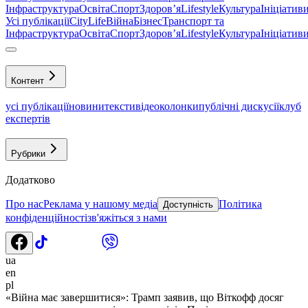
Інфраструктура
Освіта
Спорт
Здоровʼя
Lifestyle
Культура
Ініціатив
Усі публікації
CityLife
Війна
Бізнес
Транспорт та
Інфраструктура
Освіта
Спорт
Здоровʼя
Lifestyle
Культура
Ініціатив
Контент
усі публікації
новини
тексти
відео
колонки
публічні дискусії
клуб
експертів
Рубрики
Додатково
Про нас
Реклама у нашому медіа
Політика
Доступність
конфіденційності
зв'яжіться з нами
ua
en
pl
«Війна має завершитися»: Трамп заявив, що Віткофф досяг