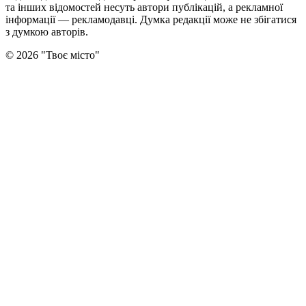
та інших відомостей несуть автори публікацій, а рекламної
інформації — рекламодавці. Думка редакцiї може не збiгатися
з думкою авторiв.
©
2026
"
Твоє місто
"