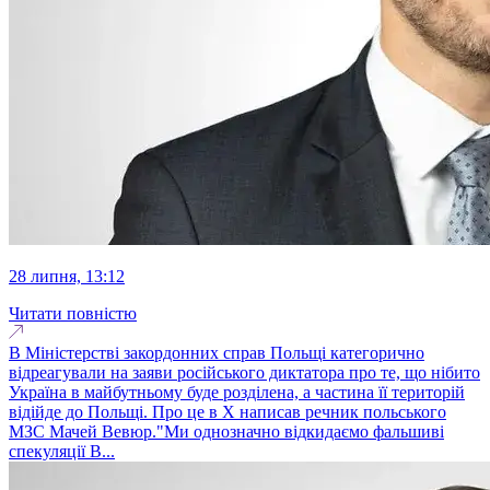
28 липня, 13:12
Читати повністю
В Міністерстві закордонних справ Польщі категорично
відреагували на заяви російського диктатора про те, що нібито
Україна в майбутньому буде розділена, а частина її територій
відійде до Польщі. Про це в Х написав речник польського
МЗС Мачей Вевюр."Ми однозначно відкидаємо фальшиві
спекуляції В...