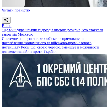
Читати повністю
Війна
"Це ми": український підрозділ вперше розкрив, хто атакував
завод під Москвою
Системне знищення таких об’єктів спрямоване на
послаблення економічного та військово-промислового
потенціалу Росії, що, своєю чергою, зменшує її можливості
для ведення війни проти України.