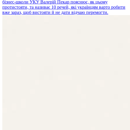
бізнес-школи УКУ Валерій Пекар пояснює, як цьому
протистояти, та називає 10 речей, які українцям варто робити
вже зараз, щоб вистояти й не дати відчаю перемогти.