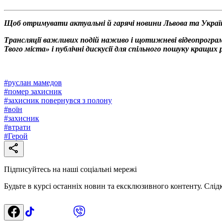
Щоб отримувати актуальні й гарячі новини Львова та Украї
Трансляції важливих подій наживо і щотижневі відеопрограм
Твого міста» і публічні дискусії для спільного пошуку кращи
#
руслан мамедов
#
помер захисник
#
захисник повернувся з полону
#
воїн
#
захисник
#
втрати
#
Герой
Підписуйтесь на наші соціальні мережі
Будьте в курсі останніх новин та ексклюзивного контенту. Слід