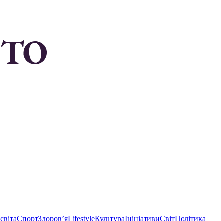
світа
Спорт
Здоровʼя
Lifestyle
Культура
Ініціативи
Світ
Політика