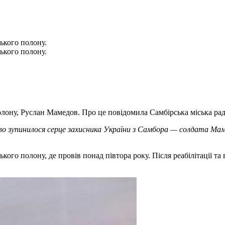
ького полону.
ького полону.
лону, Руслан Мамедов. Про це повідомила Самбірська міська рад
во зупинилося серце захисника України з Самбора — солдата Мам
кого полону, де провів понад півтора року. Після реабілітації та