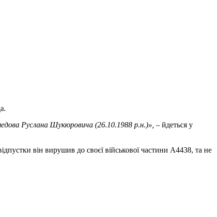
а.
едова Руслана Шукюровича (26.10.1988 р.н.)»,
– йдеться у
 відпустки він вирушив до своєї військової частини А4438, та не