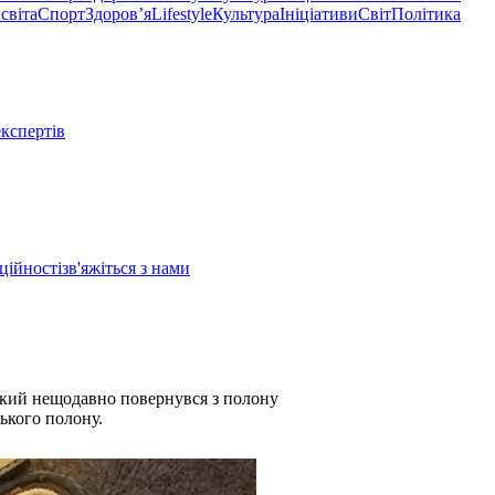
світа
Спорт
Здоровʼя
Lifestyle
Культура
Ініціативи
Світ
Політика
експертів
ційності
зв'яжіться з нами
який нещодавно повернувся з полону
ького полону.