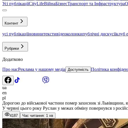
Усі публікації
CityLife
Війна
Бізнес
Транспорт та Інфраструктура
О
Контент
усі публікації
новини
тексти
відео
колонки
публічні дискусії
клуб 
Рубрики
Додатково
Про нас
Реклама у нашому медіа
Політика конфіден
Доступність
ua
en
pl
Дорогою до військової частини помер захисник зі Львівщини, 
У червні цього року Руслан у межах обміну повернувся з російс
4187
Час читання: 1 хв