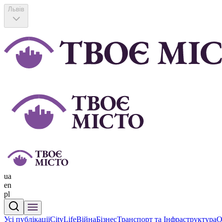
Львів
ua
en
pl
Усі публікації
CityLife
Війна
Бізнес
Транспорт та Інфраструктура
О