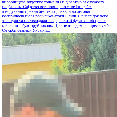
виробництва загрожує тримання під вартою за службову
недбалість. Слідство встановив, що саме їхні дії та
ігнорування правил безпеки призвели до детонації
боєприпасів після російської атаки 6 липня, внаслідок чого
загинули та постраждали люди, а сотні будинків місцевих
мешканців було зруйновано. Про це повідомила пресслужба
Служби безпеки України...