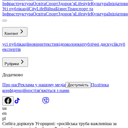
Інфраструктура
Освіта
Спорт
Здоровʼя
Lifestyle
Культура
Ініціатив
Усі публікації
CityLife
Війна
Бізнес
Транспорт та
Інфраструктура
Освіта
Спорт
Здоровʼя
Lifestyle
Культура
Ініціатив
Контент
усі публікації
новини
тексти
відео
колонки
публічні дискусії
клуб
експертів
Рубрики
Додатково
Про нас
Реклама у нашому медіа
Політика
Доступність
конфіденційності
зв'яжіться з нами
ua
en
pl
Сибіга дорікнув Угорщині: «російська труба важливіша за