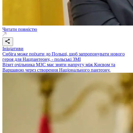
Читати повністю
Ініціативи
Сибіга може поїхати до Польщі, щоб запропонувати нового
героя для Нацпантеону, - польські ЗМІ
Візит очільника МЗС має зняти напругу між Києвом та
Варшавою через створення Національного пантеону.