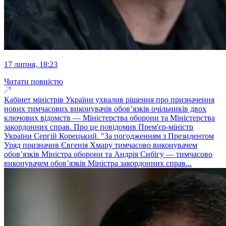
17 липня, 18:23
Читати повністю
Кабінет міністрів України ухвалив рішення про призначення
нових тимчасових виконувачів обов’язків очільників двох
ключових відомств — Міністерства оборони та Міністерства
закордонних справ. Про це повідомив Прем'єр-міністр
України Сергій Корецький. "За погодженням з Президентом
Уряд призначив Євгенія Хмару тимчасово виконувачем
обов’язків Міністра оборони та Андрія Сибігу — тимчасово
виконувачем обов’язків Міністра закордонних справ...