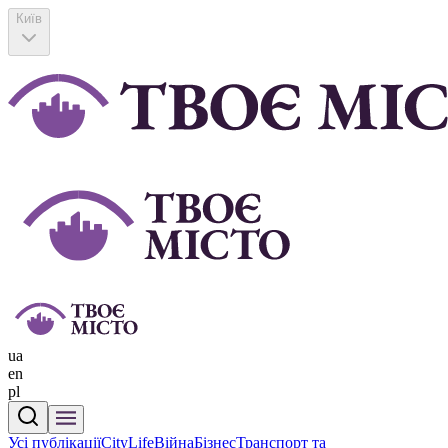
Київ
ua
en
pl
Усі публікації
CityLife
Війна
Бізнес
Транспорт та