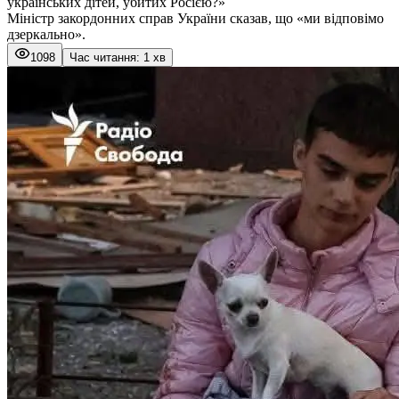
українських дітей, убитих Росією?»
Міністр закордонних справ України сказав, що «ми відповімо
дзеркально».
1098
Час читання: 1 хв