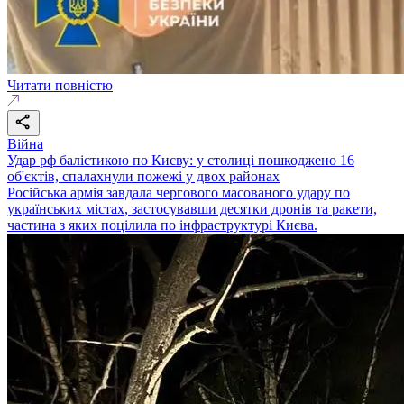
Читати повністю
Війна
Удар рф балістикою по Києву: у столиці пошкоджено 16
об'єктів, спалахнули пожежі у двох районах
Російська армія завдала чергового масованого удару по
українських містах, застосувавши десятки дронів та ракети,
частина з яких поцілила по інфраструктурі Києва.