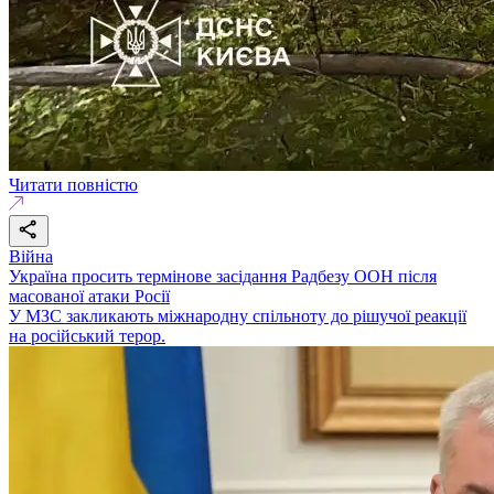
Читати повністю
Війна
Україна просить термінове засідання Радбезу ООН після
масованої атаки Росії
У МЗС закликають міжнародну спільноту до рішучої реакції
на російський терор.