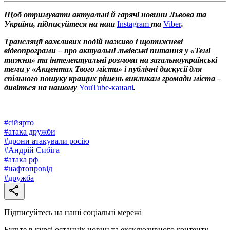
Щоб отримувати актуальні й гарячі новини Львова та
України, підписуйтеся на наш
Instagram
та
Viber
.
Трансляції важливих подій наживо і щотижневі
відеопрограми – про актуальні львівські питання у «Темі
тижня» та інтелектуальні розмови на загальноукраїнські
теми у «Акцентах Твого міста» і публічні дискусії для
спільного пошуку кращих рішень викликам громади міста –
дивіться на нашому
YouTube-каналі
.
#
сійярто
#
атака дружби
#
дрони атакували росію
#
Андрій Сибіга
#
атака рф
#
нафтопровід
#
дружба
Підписуйтесь на наші соціальні мережі
Будьте в курсі останніх новин та ексклюзивного контенту.