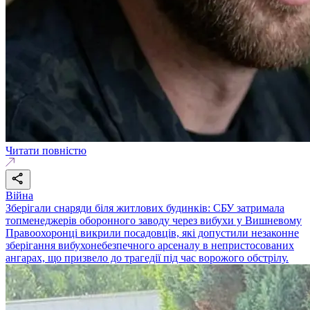
Читати повністю
Війна
Зберігали снаряди біля житлових будинків: СБУ затримала
топменеджерів оборонного заводу через вибухи у Вишневому
Правоохоронці викрили посадовців, які допустили незаконне
зберігання вибухонебезпечного арсеналу в непристосованих
ангарах, що призвело до трагедії під час ворожого обстрілу.