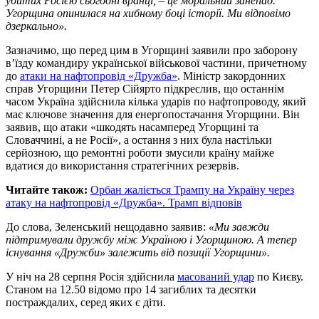
убитих Росією сьогодні вранці, – це моральний занепад.
Угорщина опинилася на хибному боці історії. Ми відповімо
дзеркально».
Зазначимо, що перед цим в Угорщині заявили про заборону
в’їзду командиру української військової частини, причетному
до
атаки на нафтопровід «Дружба»
. Міністр закордонних
справ Угорщини Петер Сійярто підкреслив, що останнім
часом Україна здійснила кілька ударів по нафтопроводу, який
має ключове значення для енергопостачання Угорщини. Він
заявив, що атаки «шкодять насамперед Угорщині та
Словаччині, а не Росії», а остання з них була настільки
серйозною, що ремонтні роботи змусили країну майже
вдатися до використання стратегічних резервів.
Читайте також:
Орбан жаліється Трампу на Україну через
атаку на нафтопровід «Дружба». Трамп відповів
До слова, Зеленський нещодавно заявив:
«Ми завжди
підтримували дружбу між Україною і Угорщиною. А тепер
існування «Дружби» залежить від позиції Угорщини».
У ніч на 28 серпня Росія здійснила
масований удар
по Києву.
Станом на 12.50 відомо про 14 загиблих та десятки
постраждалих, серед яких є діти.