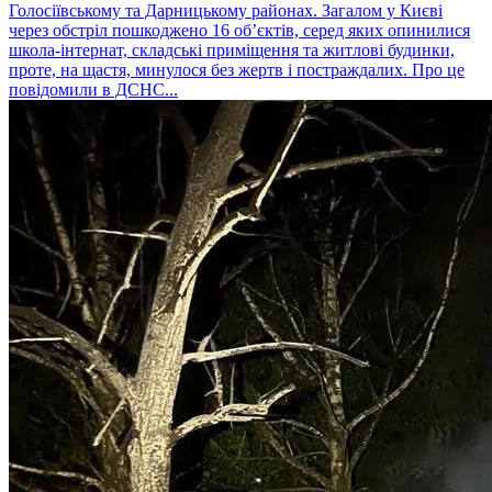
Голосіївському та Дарницькому районах. Загалом у Києві
через обстріл пошкоджено 16 об’єктів, серед яких опинилися
школа-інтернат, складські приміщення та житлові будинки,
проте, на щастя, минулося без жертв і постраждалих. Про це
повідомили в ДСНС...