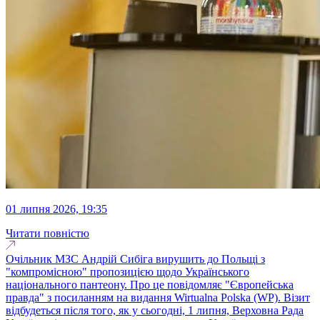
01 липня 2026, 19:35
Читати повністю
Очільник МЗС Андрій Сибіга вирушить до Польщі з
"компромісною" пропозицією щодо Українського
національного пантеону. Про це повідомляє "Європейська
правда" з посиланням на видання Wirtualna Polska (WP). Візит
відбудеться після того, як у сьогодні, 1 липня, Верховна Рада