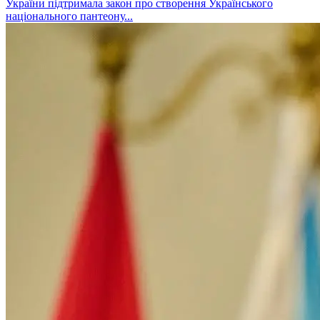
України підтримала закон про створення Українського
національного пантеону...