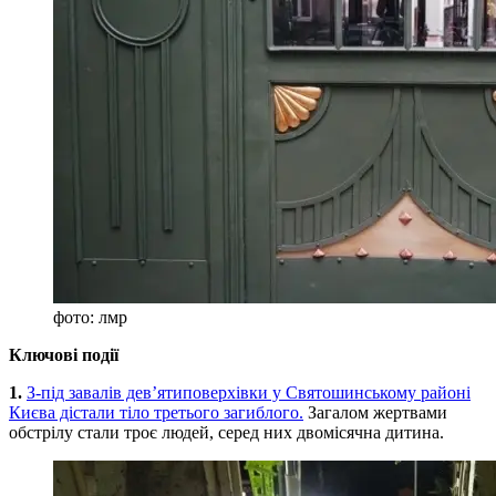
фото: лмр
Ключові події
1.
З-під завалів дев’ятиповерхівки у Святошинському районі
Києва дістали тіло третього загиблого.
Загалом жертвами
обстрілу стали троє людей, серед них двомісячна дитина.