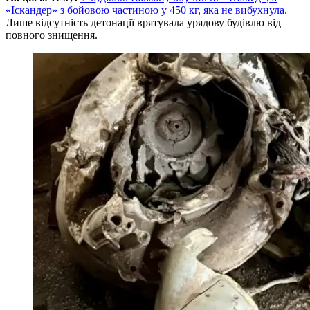
«Іскандер» з бойовою частиною у 450 кг, яка не вибухнула.
Лише відсутність детонації врятувала урядову будівлю від
повного знищення.