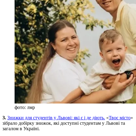
фото: лмр
3.
Знижки для студентів у Львові: які є і де діють.
«
Твоє місто
»
зібрало добірку знижок, які доступні студентам у Львові та
загалом в Україні.