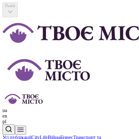
Львів
ua
en
pl
Усі публікації
CityLife
Війна
Бізнес
Транспорт та