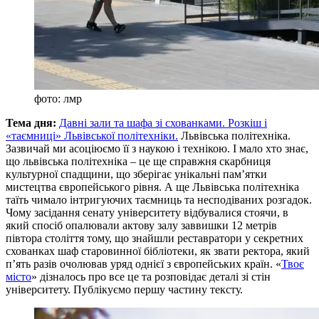
фото: лмр
Тема дня:
Давні зали та шафа зі схованками. Розкіш і
«таємниці» Львівської політехніки.
Львівська політехніка.
Зазвичай ми асоціюємо її з наукою і технікою. І мало хто знає,
що львівська політехніка – це ще справжня скарбниця
культурної спадщини, що зберігає унікальні пам’ятки
мистецтва європейського рівня. А ще Львівська політехніка
таїть чимало інтригуючих таємниць та несподіваних розгадок.
Чому засідання сенату університету відбувалися стоячи, в
який спосіб опалювали актову залу заввишки 12 метрів
півтора століття тому, що знайшли реставратори у секретних
схованках шаф старовинної бібліотеки, як звати ректора, який
п’ять разів очолював уряд однієї з європейських країн. «
Твоє
місто
» дізналось про все це та розповідає деталі зі стін
університету. Публікуємо першу частину тексту.