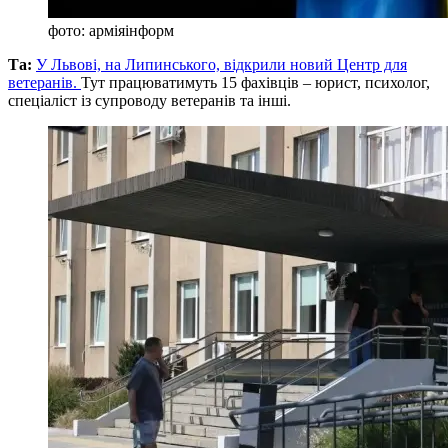
фото: арміяінформ
Та:
У Львові, на Липинського, відкрили новий Центр для
ветеранів.
Тут працюватимуть 15 фахівців – юрист, психолог,
спеціаліст із супроводу ветеранів та інші.