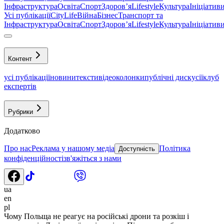
Інфраструктура
Освіта
Спорт
Здоровʼя
Lifestyle
Культура
Ініціатив
Усі публікації
CityLife
Війна
Бізнес
Транспорт та
Інфраструктура
Освіта
Спорт
Здоровʼя
Lifestyle
Культура
Ініціатив
Контент
усі публікації
новини
тексти
відео
колонки
публічні дискусії
клуб
експертів
Рубрики
Додатково
Про нас
Реклама у нашому медіа
Політика
Доступність
конфіденційності
зв'яжіться з нами
ua
en
pl
Чому Польща не реагує на російські дрони та розкіш і