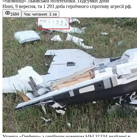
«таємниці» Львівської політехніки. Підсумки доби
Нині, 9 вересня, та 1 293 доба героїчного спротиву агресії рф.
1684
Час читання: 1 хв
Уламки «Гербери» з серійним номером ЫЫ 31334 знайдені в