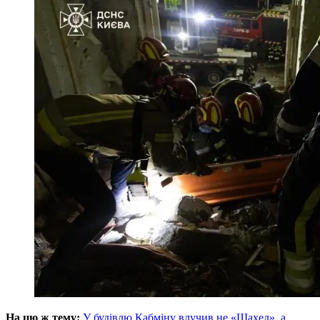
На цю ж тему:
У будівлю Кабміну влучив не «Шахед», а