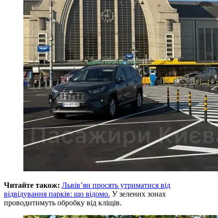
Читайте також:
Львів’ян просять утриматися від
відвідування парків: що відомо.
У зелених зонах
проводитимуть обробку від кліщів.