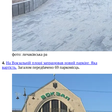
фото: личаківська ра
4.
На Вокзальній площі запрацював новий паркінг. Яка
вартість.
Загалом передбачено 69 паркомісць.