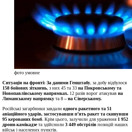
фото умовне
Ситуація на фронті: За даними Генштабу
, за добу відбулося
158 бойових зіткнень
, з них 45 та 33
на Покровському та
Новопавлівському напрямках.
12 разів ворог атакував
на
Лиманському напрямку
та 8
– на Сіверському.
Російські загарбники завдали
одного ракетного та 51
авіаційного ударів, застосувавши п’ять ракет та скинувши
95 керованих бомб
. Крім цього, залучили для ураження
1 952
дрони-камікадзе
та здійснили
3 449 обстрілів
позицій наших
військ і населених пунктів.