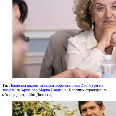
Та:
Львівські школи та садки зібрали понад 2 млн грн на
лікування 3-річного Марка Гладиша.
Хлопчик страждає на
м’язову дистрофію Дюшена;