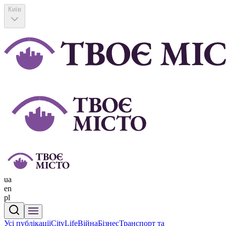
Київ
ua
en
pl
Усі публікації
CityLife
Війна
Бізнес
Транспорт та