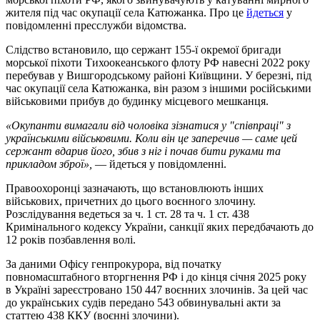
жителя під час окупації села Катюжанка. Про це
йдеться
у
повідомленні пресслужби відомства.
Слідство встановило, що сержант 155-ї окремої бригади
морської піхоти Тихоокеанського флоту РФ навесні 2022 року
перебував у Вишгородському районі Київщини. У березні, під
час окупації села Катюжанка, він разом з іншими російськими
військовими прибув до будинку місцевого мешканця.
«Окупанти вимагали від чоловіка зізнатися у "співпраці" з
українськими військовими. Коли він це заперечив — саме цей
сержант вдарив його, збив з ніг і почав бити руками та
прикладом зброї»,
— йдеться у повідомленні.
Правоохоронці зазначають, що встановлюють інших
військових, причетних до цього воєнного злочину.
Розслідування ведеться за ч. 1 ст. 28 та ч. 1 ст. 438
Кримінального кодексу України, санкції яких передбачають до
12 років позбавлення волі.
За даними Офісу генпрокурора, від початку
повномасштабного вторгнення РФ і до кінця січня 2025 року
в Україні зареєстровано 150 447 воєнних злочинів. За цей час
до українських судів передано 543 обвинувальні акти за
статтею 438 ККУ (воєнні злочини).