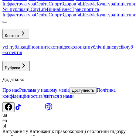
Інфраструктура
Освіта
Спорт
Здоровʼя
Lifestyle
Культура
Ініціатив
Усі публікації
CityLife
Війна
Бізнес
Транспорт та
Інфраструктура
Освіта
Спорт
Здоровʼя
Lifestyle
Культура
Ініціатив
Контент
усі публікації
новини
тексти
відео
колонки
публічні дискусії
клуб
експертів
Рубрики
Додатково
Про нас
Реклама у нашому медіа
Політика
Доступність
конфіденційності
зв'яжіться з нами
ua
en
pl
Катування у Катюжанці: правоохоронці оголосили підозру