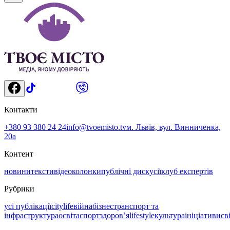
Контакти
+380 93 380 24 24
info@tvoemisto.tv
м. Львів, вул. Винниченка,
20а
Контент
новини
тексти
відео
колонки
публічні дискусії
клуб експертів
Рубрики
усі публікації
citylife
війна
бізнес
транспорт та
інфраструктура
освіта
спорт
здоровʼя
lifestyle
культура
ініціативи
св