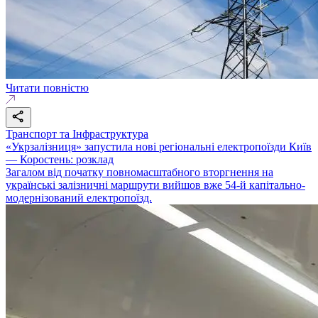
Читати повністю
Транспорт та Інфраструктура
«Укрзалізниця» запустила нові регіональні електропоїзди Київ
— Коростень: розклад
Загалом від початку повномасштабного вторгнення на
українські залізничні маршрути вийшов вже 54-й капітально-
модернізований електропоїзд.