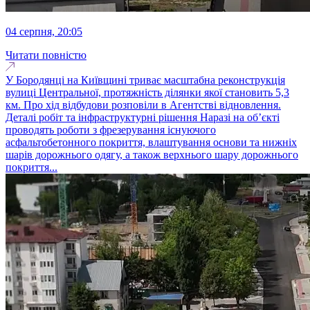
04 серпня, 20:05
Читати повністю
У Бородянці на Київщині триває масштабна реконструкція
вулиці Центральної, протяжність ділянки якої становить 5,3
км. Про хід відбудови розповіли в Агентстві відновлення.
Деталі робіт та інфраструктурні рішення Наразі на об’єкті
проводять роботи з фрезерування існуючого
асфальтобетонного покриття, влаштування основи та нижніх
шарів дорожнього одягу, а також верхнього шару дорожнього
покриття...