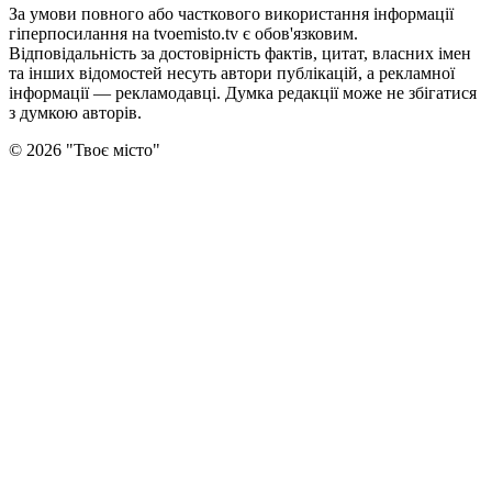
За умови повного або часткового використання iнформацiї
гіперпосилання на tvoemisto.tv є обов'язковим.
Відповідальність за достовірність фактів, цитат, власних імен
та інших відомостей несуть автори публікацій, а рекламної
інформації — рекламодавці. Думка редакцiї може не збiгатися
з думкою авторiв.
©
2026
"
Твоє місто
"