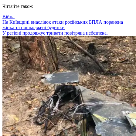
Читайте також
Війна
На Київщині внаслідок атаки російських БПЛА поранена
жінка та пошкоджені будинки
У регіоні продовжує тривати повітряна небезпека.