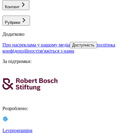
Контент
Рубрики
Додатково
про нас
реклама у нашому медіа
політика
Доступність
конфіденційності
зв'яжіться з нами
За підтримки
:
Розроблено
:
Levprograming