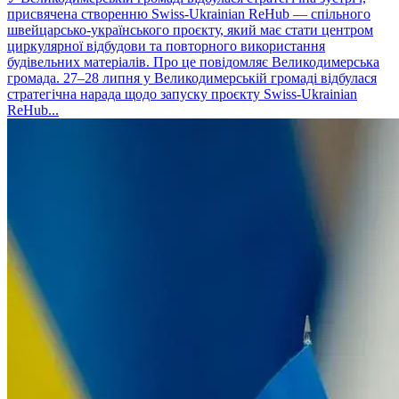
присвячена створенню Swiss-Ukrainian ReHub — спільного
швейцарсько-українського проєкту, який має стати центром
циркулярної відбудови та повторного використання
будівельних матеріалів. Про це повідомляє Великодимерська
громада. 27–28 липня у Великодимерській громаді відбулася
стратегічна нарада щодо запуску проєкту Swiss-Ukrainian
ReHub...