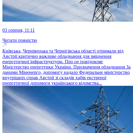
03 серпня, 11:11
Читати повністю
Київська, Чернівецька та Чернігівська області отримали від
Австрії критично важливе обладнання для зміцнення
енергетичної інфраструктури. Про це повідомляє
Міністерство енергетики України. Призначення обладнання За
даними Міненерго, допомогу надало Федеральне міністерство
внутрішніх справ Австрії зі складів хабів екстреної
енергетичної допомоги українського відомства...