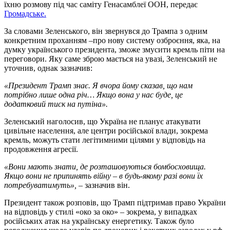
їхню розмову під час саміту Генасамблеї ООН, передає
Громадське.
За словами Зеленського, він звернувся до Трампа з одним
конкретним проханням –про нову систему озброєння, яка, на
думку українського президента, зможе змусити кремль піти на
переговори. Яку саме зброю мається на увазі, Зеленський не
уточнив, однак зазначив:
«Президент Трамп знає. Я вчора йому сказав, що нам
потрібно лише одна річ… Якщо вона у нас буде, це
додатковий тиск на путіна».
Зеленський наголосив, що Україна не планує атакувати
цивільне населення, але центри російської влади, зокрема
кремль, можуть стати легітимними цілями у відповідь на
продовження агресії.
«Вони мають знати, де розташовуються бомбосховища.
Якщо вони не припинять війну – в будь-якому разі вони їх
потребуватимуть»,
– зазначив він.
Президент також розповів, що Трамп підтримав право України
на відповідь у стилі «око за око» – зокрема, у випадках
російських атак на українську енергетику. Також було