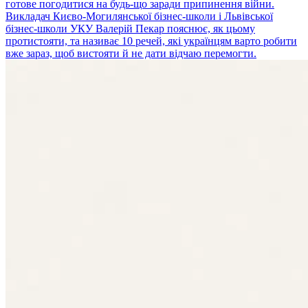
готове погодитися на будь-що заради припинення війни.
Викладач Києво-Могилянської бізнес-школи і Львівської
бізнес-школи УКУ Валерій Пекар пояснює, як цьому
протистояти, та називає 10 речей, які українцям варто робити
вже зараз, щоб вистояти й не дати відчаю перемогти.