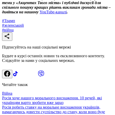
теми у «Акцентах Твого міста» і публічні дискусії для
спільного пошуку кращих рішень викликам громади міста –
дивіться на нашому
YouTube-каналі
.
#
Трамп
#
зеленський
#
війна
Підписуйтесь на наші соціальні мережі
Будьте в курсі останніх новин та ексклюзивного контенту.
Слідкуйте за нами у соціальних мережах.
Читайте також
Війна
Росія хоче нашого морального виснаження. 10 речей, які
українцям варто зробити вже зараз
Росія робить ставку на моральне виснаження українців,
намагаючись довести суспільство до стану, коли воно буде