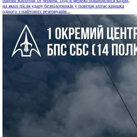
районі Капотня 18 червня. Тоді в мережі поширилися кадри,
на яких після удару безпілотників у повітря злітає кришка
одного з нафтових резервуарів...