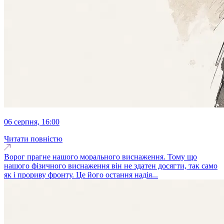
06 серпня, 16:00
Читати повністю
Ворог прагне нашого морального виснаження. Тому що
нашого фізичного виснаження він не здатен досягти, так само
як і прориву фронту. Це його остання надія...