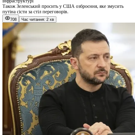
інфраструктурі
Також Зеленський просить у США озброєння, яке змусить
путіна сісти за стіл переговорів.
708
Час читання: 2 хв