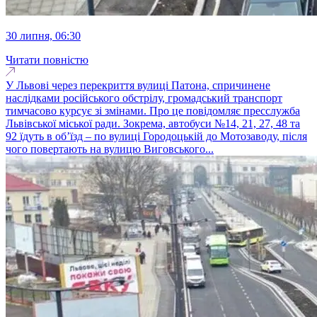
30 липня, 06:30
Читати повністю
У Львові через перекриття вулиці Патона, спричинене
наслідками російського обстрілу, громадський транспорт
тимчасово курсує зі змінами. Про це повідомляє пресслужба
Львівської міської ради. Зокрема, автобуси №14, 21, 27, 48 та
92 їдуть в об’їзд – по вулиці Городоцькій до Мотозаводу, після
чого повертають на вулицю Виговського...