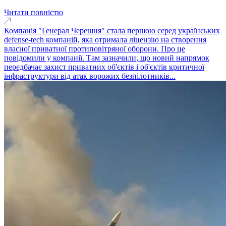
Читати повністю
Компанія "Генерал Черешня" стала першою серед українських
defense-tech компаній, яка отримала ліцензію на створення
власної приватної протиповітряної оборони. Про це
повідомили у компанії. Там зазначили, що новий напрямок
передбачає захист приватних об'єктів і об'єктів критичної
інфраструктури від атак ворожих безпілотників...