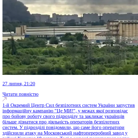
27 липня, 21:20
Читати повністю
1-й Окремий Центр Сил безпілотних систем України запустив
інформаційну кампанію "Це МИ!", у межах якої розповідає
про бойову роботу свого підрозділу та закликає українців
більше дізнатися про діяльність операторів безпілотних
систем. У підрозділі повідомили, що саме його оператори
здійснили атаку на Московський нафтопереробний завод у