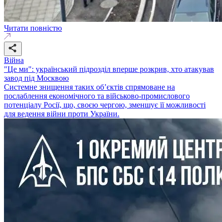
Читати повністю
Війна
"Це ми": український підрозділ вперше розкрив, хто атакував
завод під Москвою
Системне знищення таких об’єктів спрямоване на
послаблення економічного та військово-промислового
потенціалу Росії, що, своєю чергою, зменшує її можливості
для ведення війни проти України.