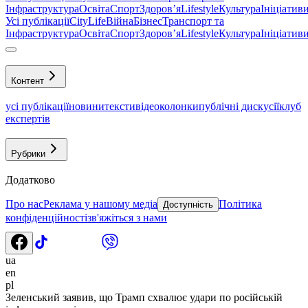
Інфраструктура
Освіта
Спорт
Здоровʼя
Lifestyle
Культура
Ініціатив
Усі публікації
CityLife
Війна
Бізнес
Транспорт та
Інфраструктура
Освіта
Спорт
Здоровʼя
Lifestyle
Культура
Ініціатив
Контент
усі публікації
новини
тексти
відео
колонки
публічні дискусії
клуб
експертів
Рубрики
Додатково
Про нас
Реклама у нашому медіа
Політика
Доступність
конфіденційності
зв'яжіться з нами
ua
en
pl
Зеленський заявив, що Трамп схвалює удари по російській