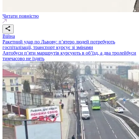
Читати повністю
Війна
Ракетний удар по Львову: п’ятеро людей потребують
госпіталізації, транспорт курсує зі змінами
Автобуси п’яти маршрутів курсують в об’їзд, а два тролейбуси
тимчасово не їздять