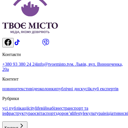
Контакти
+380 93 380 24 24
info@tvoemisto.tv
м. Львів, вул. Винниченка,
20а
Контент
новини
тексти
відео
колонки
публічні дискусії
клуб експертів
Рубрики
усі публікації
citylife
війна
бізнес
транспорт та
інфраструктура
освіта
спорт
здоровʼя
lifestyle
культура
ініціативи
св
Контент