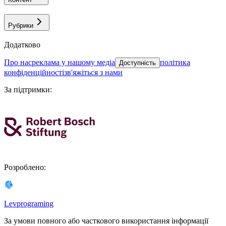
Рубрики
Додатково
про нас
реклама у нашому медіа
політика
Доступність
конфіденційності
зв'яжіться з нами
За підтримки
:
Розроблено
:
Levprograming
За умови повного або часткового використання iнформацiї