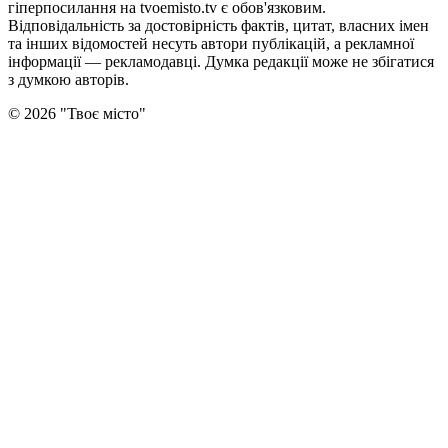
гіперпосилання на tvoemisto.tv є обов'язковим.
Відповідальність за достовірність фактів, цитат, власних імен
та інших відомостей несуть автори публікацій, а рекламної
інформації — рекламодавці. Думка редакцiї може не збiгатися
з думкою авторiв.
©
2026
"
Твоє місто
"