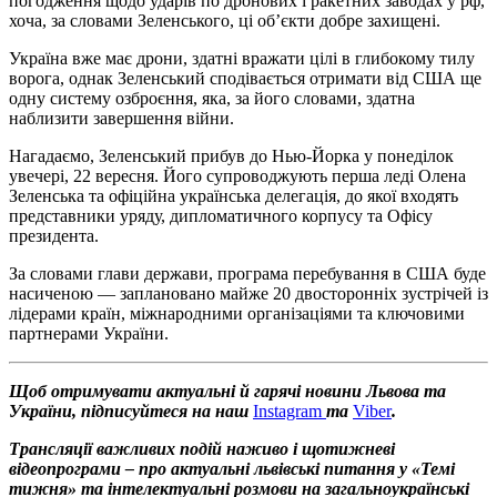
погодження щодо ударів по дронових і ракетних заводах у рф,
хоча, за словами Зеленського, ці об’єкти добре захищені.
Україна вже має дрони, здатні вражати цілі в глибокому тилу
ворога, однак Зеленський сподівається отримати від США ще
одну систему озброєння, яка, за його словами, здатна
наблизити завершення війни.
Нагадаємо, Зеленський прибув до Нью-Йорка у понеділок
увечері, 22 вересня. Його супроводжують перша леді Олена
Зеленська та офіційна українська делегація, до якої входять
представники уряду, дипломатичного корпусу та Офісу
президента.
За словами глави держави, програма перебування в США буде
насиченою — заплановано майже 20 двосторонніх зустрічей із
лідерами країн, міжнародними організаціями та ключовими
партнерами України.
Щоб отримувати актуальні й гарячі новини Львова та
України, підписуйтеся на наш
Instagram
та
Viber
.
Трансляції важливих подій наживо і щотижневі
відеопрограми – про актуальні львівські питання у «Темі
тижня» та інтелектуальні розмови на загальноукраїнські