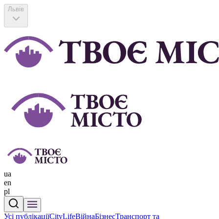
Львів
ua
en
pl
Усі публікації
CityLife
Війна
Бізнес
Транспорт та