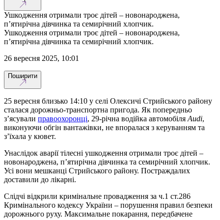
Ушкодження отримали троє дітей – новонароджена,
п’ятирічна дівчинка та семирічний хлопчик.
Ушкодження отримали троє дітей – новонароджена,
п’ятирічна дівчинка та семирічний хлопчик.
26 вересня 2025, 10:01
Поширити
25 вересня близько 14:10 у селі Олексичі Стрийського району
сталася дорожньо-транспортна пригода. Як попередньо
з’ясували
правоохоронці
, 29-річна водійка автомобіля
Audi
,
виконуючи обгін вантажівки, не впоралася з керуванням та
з’їхала у кювет.
Унаслідок аварії тілесні ушкодження отримали троє дітей –
новонароджена, п’ятирічна дівчинка та семирічний хлопчик.
Усі вони мешканці Стрийського району. Постраждалих
доставили до лікарні.
Слідчі відкрили кримінальне провадження за ч.1 ст.286
Кримінального кодексу України – порушення правил безпеки
дорожнього руху. Максимальне покарання, передбачене