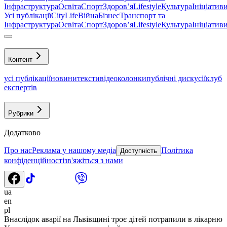
Інфраструктура
Освіта
Спорт
Здоровʼя
Lifestyle
Культура
Ініціатив
Усі публікації
CityLife
Війна
Бізнес
Транспорт та
Інфраструктура
Освіта
Спорт
Здоровʼя
Lifestyle
Культура
Ініціатив
Контент
усі публікації
новини
тексти
відео
колонки
публічні дискусії
клуб
експертів
Рубрики
Додатково
Про нас
Реклама у нашому медіа
Політика
Доступність
конфіденційності
зв'яжіться з нами
ua
en
pl
Внаслідок аварії на Львівщині троє дітей потрапили в лікарню