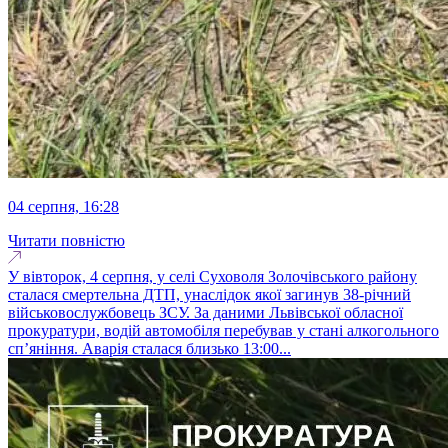
04 серпня, 16:28
Читати повністю
У вівторок, 4 серпня, у селі Суховоля Золочівського району
сталася смертельна ДТП, унаслідок якої загинув 38-річний
військовослужбовець ЗСУ. За даними Львівської обласної
прокуратури, водій автомобіля перебував у стані алкогольного
сп’яніння. Аварія сталася близько 13:00...