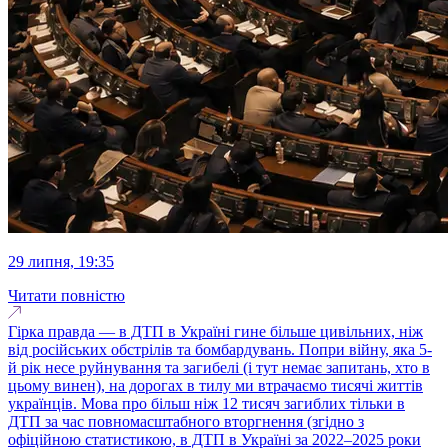
29 липня, 19:35
Читати повністю
Гірка правда — в ДТП в Україні гине більше цивільних, ніж
від російських обстрілів та бомбардувань. Попри війну, яка 5-
й рік несе руйнування та загибелі (і тут немає запитань, хто в
цьому винен), на дорогах в тилу ми втрачаємо тисячі життів
українців. Мова про більш ніж 12 тисяч загиблих тільки в
ДТП за час повномасштабного вторгнення (згідно з
офіційною статистикою, в ДТП в Україні за 2022–2025 роки