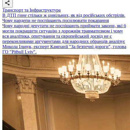
Транспорт та Інфраструктура
В ДТП гине стільки ж цивільних, як від російських обстрілів.
Чому нардепи не поспішають посилювати покарання
Чому народні депутати не поспішають приймати закони, які б
могли покращити ситуацію з дорожнім травматизмом і чому
вся аналітика, опитування та європейський досвід не є
переконливими аргументами для народних обранців аналізує
Микола Ільчук, експерт Кампанії "За безпечні дороги", голова
ГО "Pitbull Lviv".