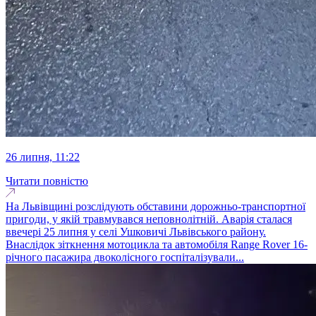
26 липня, 11:22
Читати повністю
На Львівщині розслідують обставини дорожньо-транспортної
пригоди, у якій травмувався неповнолітній. Аварія сталася
ввечері 25 липня у селі Ушковичі Львівського району.
Внаслідок зіткнення мотоцикла та автомобіля Range Rover 16-
річного пасажира двоколісного госпіталізували...