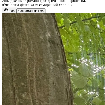
Ушкодження отримали троє дітей – новонароджена,
п’ятирічна дівчинка та семирічний хлопчик.
1288
Час читання: 1 хв