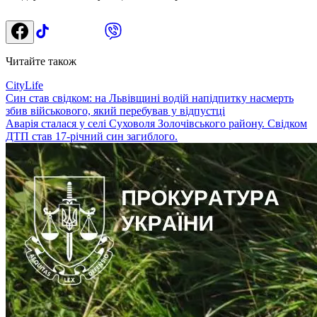
Читайте також
CityLife
Син став свідком: на Львівщині водій напідпитку насмерть
збив військового, який перебував у відпустці
Аварія сталася у селі Суховоля Золочівського району. Свідком
ДТП став 17-річний син загиблого.