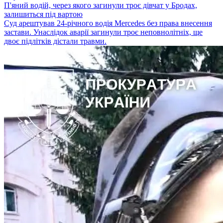
П'яний водій, через якого загинули троє дівчат у Бродах,
залишиться під вартою
Суд арештував 24-річного водія Mercedes без права внесення
застави. Унаслідок аварії загинули троє неповнолітніх, ще
двоє підлітків дістали травми.