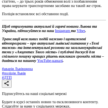
статтею, – до трьох років обмеження волі з позбавленням
права керувати транспортними засобами на такий же строк.
Поліція встановлює всі обставини події.
Щоб отримувати актуальні й гарячі новини Львова та
України, підписуйтеся на наш
Instagram
та
Viber
.
Трансляції важливих подій наживо і щотижневі
відеопрограми – про актуальні львівські питання у «Темі
тижня» та інтелектуальні розмови на загальноукраїнські
теми у «Акцентах Твого міста» і публічні дискусії для
спільного пошуку кращих рішень викликам громади міста –
дивіться на нашому
YouTube-каналі
.
#
аварія Львівщина
#
поліція Львів
#
ДТП
Підписуйтесь на наші соціальні мережі
Будьте в курсі останніх новин та ексклюзивного контенту.
Слідкуйте за нами у соціальних мережах.