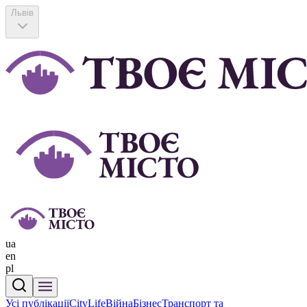
Львів
ua
en
pl
Усі публікації
CityLife
Війна
Бізнес
Транспорт та