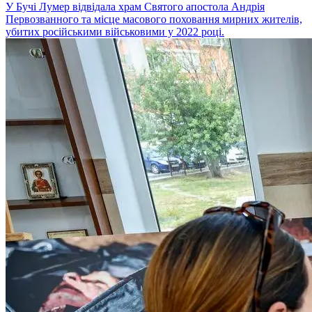
У Бучі Лумер відвідала храм Святого апостола Андрія
Первозванного та місце масового поховання мирних жителів,
убитих російськими військовими у 2022 році.