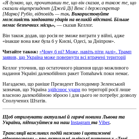
«Я думаю, що, прочитавши те, що він сказав, а також те, що
сказали віцепрезидент [Джей Ді] Венс і держсекретар
[Марко] Рубіо, відповідь — так
. Використовуйте
можливість завдавати ударів на великій відстані. Більше
немає безпечних місць»,
— сказав Келлог.
Він також додав, що росія не зможе виграти у війні, адже
«інакше вона вже була б у Києві, Одесі, за Дніпром».
Читайте також:
«Чому б ні? Може, навіть піти далі». Трамп
заявив, що Україна може повернути всі втрачені території
Келлог уточнив, що остаточного рішення щодо можливого
надання Україні далекобійних ракет Tomahawk поки немає.
Нагадаємо, що раніше Президент Володимир Зеленський
зазначав, що Україна
здійснює удари
по території росії лише
власною далекобійною зброєю і для цього не потребує дозволу
Сполучених Штатів.
Щоб отримувати актуальні й гарячі новини Львова та
України, підписуйтеся на наш
Instagram
та
Viber
.
Трансляції важливих подій наживо і щотижневі
відеопрограми – про актуальні львівські питання у «Темі