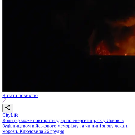
Читати повністю
CityLife
Коли рф може повторити удар по енергетиці, як у Львові з
будівництвом військового меморіалу та чи нині знову чекати
морози. Ключове за 26 грудня