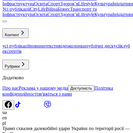
Інфраструктура
Освіта
Спорт
Здоровʼя
Lifestyle
Культура
Ініціатив
Усі публікації
CityLife
Війна
Бізнес
Транспорт та
Інфраструктура
Освіта
Спорт
Здоровʼя
Lifestyle
Культура
Ініціатив
Контент
усі публікації
новини
тексти
відео
колонки
публічні дискусії
клуб
експертів
Рубрики
Додатково
Про нас
Реклама у нашому медіа
Політика
Доступність
конфіденційності
зв'яжіться з нами
ua
en
pl
Трамп схвалив далекобійні удари України по території росії —