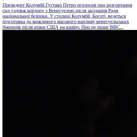
Президент Колумбії Густаво Петро оголосив про розгортання
сил уздовж кордону з Венесуелою після засідання Ради
національної безпеки. У столиці Колумбії, Боготі, ведеться
підготовка до можливого масового напливу венесуельських
біженців після атаки США на країну. Про це пише BBC...