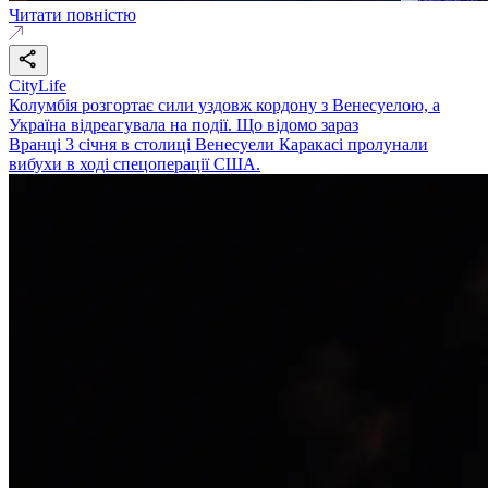
Читати повністю
CityLife
Колумбія розгортає сили уздовж кордону з Венесуелою, а
Україна відреагувала на події. Що відомо зараз
Вранці 3 січня в столиці Венесуели Каракасі пролунали
вибухи в ході спецоперації США.