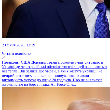
23 січня 2026, 12:19
Читати повністю
Президент США Дональд Трамп прокоментував ситуацію в
Україні, де через російські обстріли тисячі людей залишаються
без тепла. Він заявив, що умови, в яких живуть українці, «є
неприйнятними», та висловив здивування, як люди
витримують морози до мінус 20 градусів. Про це він сказав
журналістам на борту літака Air Force One...