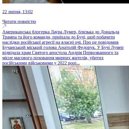
22 липня, 13:02
Читати повністю
Американська блогерка Лаура Лумер, близька до Дональда
Трампа та його команди, приїхала до Бучі, щоб побачити
наслідки російської агресії на власні очі. Про це повідомив
Бучанський міський голова Анатолій Федорук. У Бучі Лумер
відвідала храм Святого апостола Андрія Первозванного та
місце масового поховання мирних жителів, убитих
російськими військовими у 2022 році...