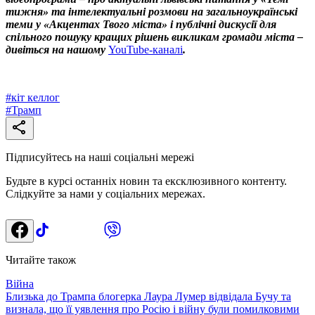
тижня» та інтелектуальні розмови на загальноукраїнські
теми у «Акцентах Твого міста» і публічні дискусії для
спільного пошуку кращих рішень викликам громади міста –
дивіться на нашому
YouTube-каналі
.
#
кіт келлог
#
Трамп
Підписуйтесь на наші соціальні мережі
Будьте в курсі останніх новин та ексклюзивного контенту.
Слідкуйте за нами у соціальних мережах.
Читайте також
Війна
Близька до Трампа блогерка Лаура Лумер відвідала Бучу та
визнала, що її уявлення про Росію і війну були помилковими