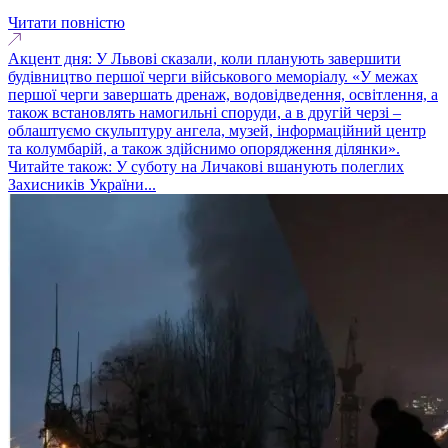
Читати повністю
Акцент дня: У Львові сказали, коли планують завершити
будівництво першої черги військового меморіалу. «У межах
першої черги завершать дренаж, водовідведення, освітлення, а
також встановлять намогильні споруди, а в другій черзі –
облаштуємо скульптуру ангела, музей, інформаційний центр
та колумбарій, а також здійснимо опорядження ділянки».
Читайте також: У суботу на Личакові вшанують полеглих
Захисників України...