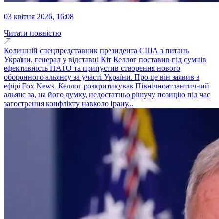
03 квітня 2026, 16:08
Читати повністю
Колишній спецпредставник президента США з питань
України, генерал у відставці Кіт Келлог поставив під сумнів
ефективність НАТО та припустив створення нового
оборонного альянсу за участі України. Про це він заявив в
ефірі Fox News. Келлог розкритикував Північноатлантичний
альянс за, на його думку, недостатньо рішучу позицію під час
загострення конфлікту навколо Ірану...