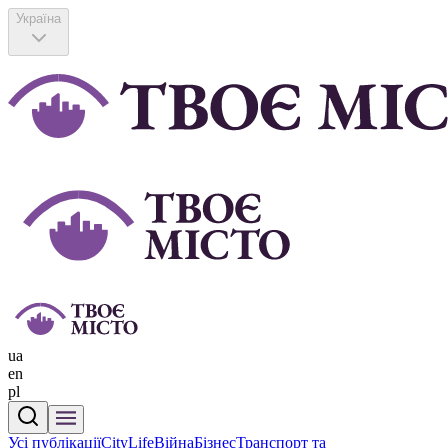
Україна
ua
en
pl
Усі публікації
CityLife
Війна
Бізнес
Транспорт та