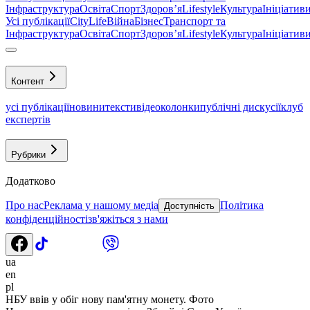
Інфраструктура
Освіта
Спорт
Здоровʼя
Lifestyle
Культура
Ініціатив
Усі публікації
CityLife
Війна
Бізнес
Транспорт та
Інфраструктура
Освіта
Спорт
Здоровʼя
Lifestyle
Культура
Ініціатив
Контент
усі публікації
новини
тексти
відео
колонки
публічні дискусії
клуб
експертів
Рубрики
Додатково
Про нас
Реклама у нашому медіа
Політика
Доступність
конфіденційності
зв'яжіться з нами
ua
en
pl
НБУ ввів у обіг нову пам'ятну монету. Фото