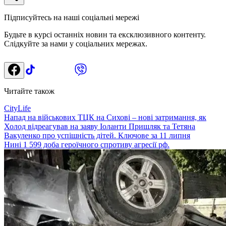
Підписуйтесь на наші соціальні мережі
Будьте в курсі останніх новин та ексклюзивного контенту.
Слідкуйте за нами у соціальних мережах.
Читайте також
CityLife
Напад на військових ТЦК на Сихові – нові затримання, як
Холод відреагував на заяву Іоланти Пришляк та Тетяна
Вакуленко про успішність дітей. Ключове за 11 липня
Нині 1 599 доба героїчного спротиву агресії рф.