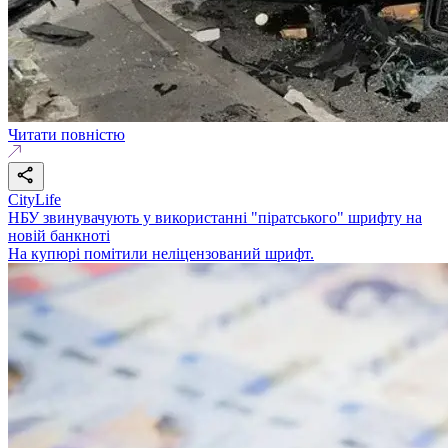
Читати повністю
CityLife
НБУ звинувачують у використанні "піратського" шрифту на
новій банкноті
На купюрі помітили неліцензований шрифт.