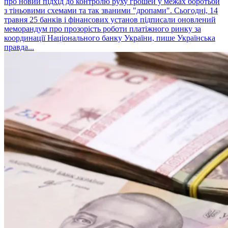
про новий підхід до контролю руху грошей у межах боротьби
з тіньовими схемами та так званими "дропами". Сьогодні, 14
травня 25 банків і фінансових установ підписали оновлений
меморандум про прозорість роботи платіжного ринку за
координації Національного банку України, пише Українська
правда...