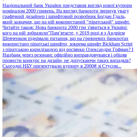
Національний банк України представив вигляд нової купюри
номіналом 2000 гривень. На вигляд банкноти звернув увагу
графічний дизайнер і шрифтовий розробник Богдан Гдаль,
який зазначив, що на ній використаний "піратський" шрифт.
Читайте також: Нова банкнота 2000 грн з'явиться в Україні:
кого на ній зобразили"Памʼятаєте, у 2019 році я з Андрієм
Шевченком піднімали питання, що на гривневих банкнотах
використано піратські шрифти, зокрема шрифт Bickham Script
з піратською кирилізацією від росіянки Олександри Гофман? І
Нацбанк через резонанс офіційно виправдовувався і обіцяв
провести конкурс на дизайн, не допускаючи таких випадків?
Сьогодні НБУ презентували купюру в 2000₴ зі Стусом...