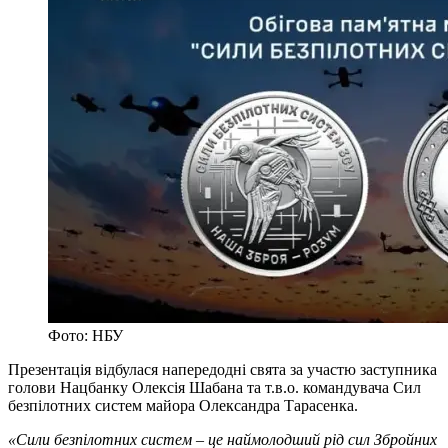
Фото: НБУ
Презентація відбулася напередодні свята за участю заступника
голови Нацбанку Олексія Шабана та т.в.о. командувача Сил
безпілотних систем майора Олександра Тарасенка.
«Сили безпілотних систем – це наймолодший рід сил Збройних