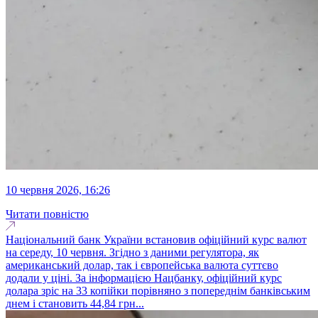
10 червня 2026, 16:26
Читати повністю
Національний банк України встановив офіційний курс валют
на середу, 10 червня. Згідно з даними регулятора, як
американський долар, так і європейська валюта суттєво
додали у ціні. За інформацією Нацбанку, офіційний курс
долара зріс на 33 копійки порівняно з попереднім банківським
днем і становить 44,84 грн...