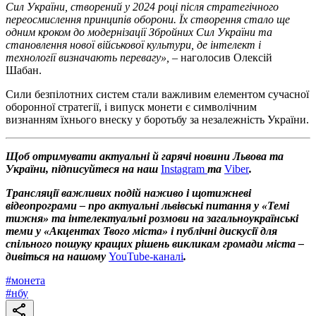
Сил України, створений у 2024 році після стратегічного
переосмислення принципів оборони. Їх створення стало ще
одним кроком до модернізації Збройних Сил України та
становлення нової військової культури, де інтелект і
технології визначають перевагу»,
– наголосив Олексій
Шабан.
Сили безпілотних систем стали важливим елементом сучасної
оборонної стратегії, і випуск монети є символічним
визнанням їхнього внеску у боротьбу за незалежність України.
Щоб отримувати актуальні й гарячі новини Львова та
України, підписуйтеся на наш
Instagram
та
Viber
.
Трансляції важливих подій наживо і щотижневі
відеопрограми – про актуальні львівські питання у «Темі
тижня» та інтелектуальні розмови на загальноукраїнські
теми у «Акцентах Твого міста» і публічні дискусії для
спільного пошуку кращих рішень викликам громади міста –
дивіться на нашому
YouTube-каналі
.
#
монета
#
нбу