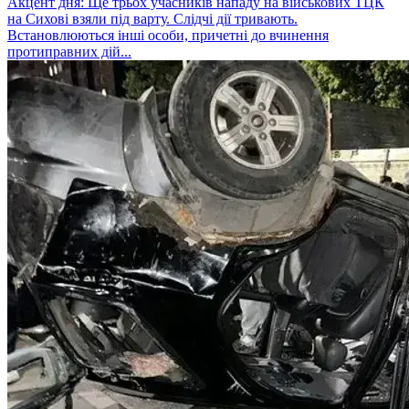
Акцент дня: Ще трьох учасників нападу на військових ТЦК
на Сихові взяли під варту. Слідчі дії тривають.
Встановлюються інші особи, причетні до вчинення
протиправних дій...