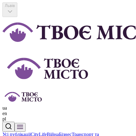
Львів
ua
en
pl
Усі публікації
CityLife
Війна
Бізнес
Транспорт та