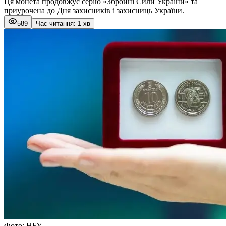
Ця монета продовжує серію «Збройні Сили України» та
приурочена до Дня захисників і захисниць України.
589
Час читання: 1 хв
Фото: НБУ