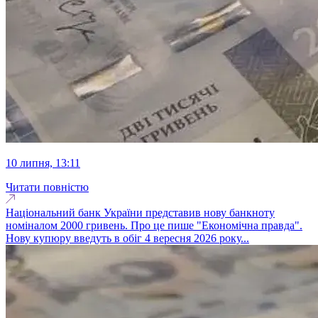
10 липня, 13:11
Читати повністю
Національний банк України представив нову банкноту
номіналом 2000 гривень. Про це пише "Економічна правда".
Нову купюру введуть в обіг 4 вересня 2026 року...