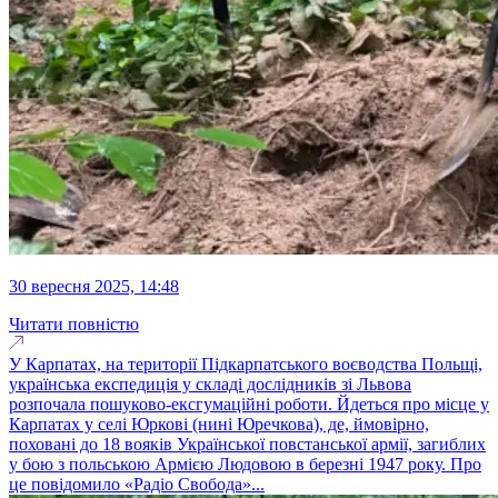
30 вересня 2025, 14:48
Читати повністю
У Карпатах, на території Підкарпатського воєводства Польщі,
українська експедиція у складі дослідників зі Львова
розпочала пошуково-ексгумаційні роботи. Йдеться про місце у
Карпатах у селі Юркові (нині Юречкова), де, ймовірно,
поховані до 18 вояків Української повстанської армії, загиблих
у бою з польською Армією Людовою в березні 1947 року. Про
це повідомило «Радіо Свобода»...