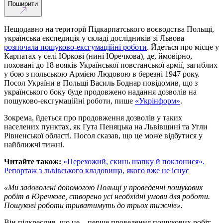
Поширити
Нещодавно на території Підкарпатського воєводства Польщі,
українська експедиція у складі дослідників зі Львова
розпочала пошуково-ексгумаційні роботи
. Йдеться про місце у
Карпатах у селі Юркові (нині Юречкова), де, ймовірно,
поховані до 18 вояків Української повстанської армії, загиблих
у бою з польською Армією Людовою в березні 1947 року.
Посол України в Польщі Василь Боднар повідомив, що з
українського боку буде продовжено надання дозволів на
пошуково-ексгумаційні роботи, пише
«Укрінформ»
.
Зокрема, йдеться про продовження дозволів у таких
населених пунктах, як Гута Пеняцька на Львівщині та Угли
Рівненської області. Посол сказав, що це може відбутися у
найближчі тижні.
Читайте також:
«Перехожий, скинь шапку й поклонися».
Репортаж з львівського кладовища, якого вже не існує
«Ми задоволені допомогою Польщі у проведенні пошукових
робіт в Юречкове, створено усі необхідні умови для роботи.
Пошукові роботи триватимуть до трьох тижнів».
Він підкреслив, що це – перше проведення пошукових робіт