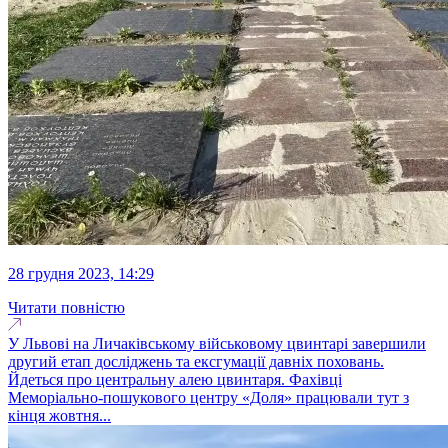
28 грудня 2023, 14:29
Читати повністю
У Львові на Личаківському військовому цвинтарі завершили
другий етап досліджень та ексгумації давніх поховань.
Йдеться про центральну алею цвинтаря. Фахівці
Меморіально-пошукового центру «Доля» працювали тут з
кінця жовтня...