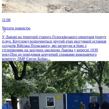
11:06
Читати повністю
У Львові на території старого Голосківського цвинтаря (поруч
із вул. Круглою) розпочнеться другий етап ексгумації останків
солдатів Війська Польського, які загинули в боях з
гітлерівцями на західних околицях Львова у вересні 1939
року.Про це повідомив керуючий справами виконавчого
комітету ЛМР Євген Бойко...