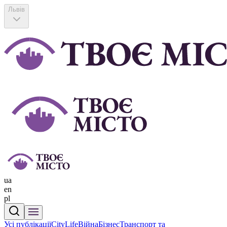
Львів
ua
en
pl
Усі публікації
CityLife
Війна
Бізнес
Транспорт та