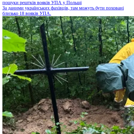
пошуки рештків вояків УПА у Польщі
За даними українських фахівців, там можуть бути поховані
близько 18 вояків УПА.