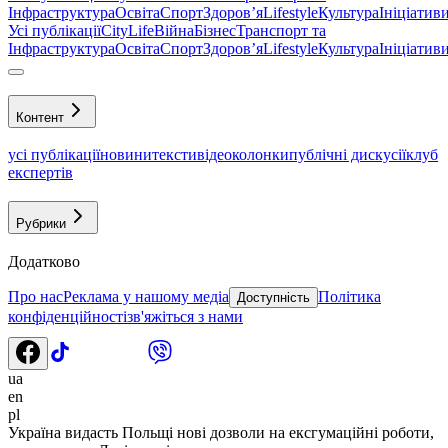
Інфраструктура
Освіта
Спорт
Здоровʼя
Lifestyle
Культура
Ініціатив
Усі публікації
CityLife
Війна
Бізнес
Транспорт та
Інфраструктура
Освіта
Спорт
Здоровʼя
Lifestyle
Культура
Ініціатив
Контент
усі публікації
новини
тексти
відео
колонки
публічні дискусії
клуб
експертів
Рубрики
Додатково
Про нас
Реклама у нашому медіа
Політика
Доступність
конфіденційності
зв'яжіться з нами
ua
en
pl
Україна видасть Польщі нові дозволи на ексгумаційні роботи,