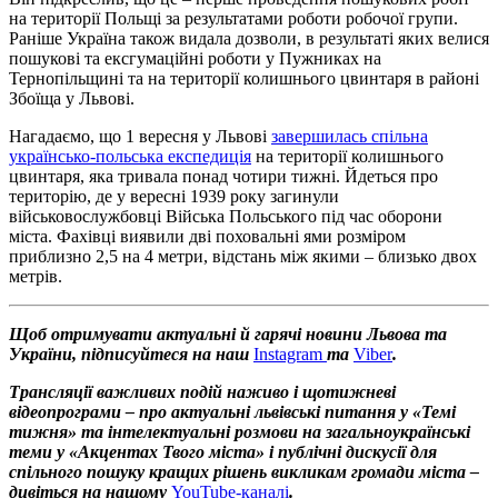
на території Польщі за результатами роботи робочої групи.
Раніше Україна також видала дозволи, в результаті яких велися
пошукові та ексгумаційні роботи у Пужниках на
Тернопільщині та на території колишнього цвинтаря в районі
Збоїща у Львові.
Нагадаємо, що 1 вересня у Львові
завершилась спільна
українсько-польська експедиція
на території колишнього
цвинтаря, яка тривала понад чотири тижні. Йдеться про
територію, де у вересні 1939 року загинули
військовослужбовці Війська Польського під час оборони
міста. Фахівці виявили дві поховальні ями розміром
приблизно 2,5 на 4 метри, відстань між якими ‒ близько двох
метрів.
Щоб отримувати актуальні й гарячі новини Львова та
України, підписуйтеся на наш
Instagram
та
Viber
.
Трансляції важливих подій наживо і щотижневі
відеопрограми – про актуальні львівські питання у «Темі
тижня» та інтелектуальні розмови на загальноукраїнські
теми у «Акцентах Твого міста» і публічні дискусії для
спільного пошуку кращих рішень викликам громади міста –
дивіться на нашому
YouTube-каналі
.