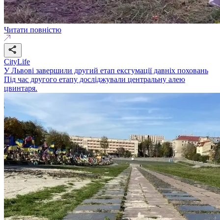
Читати повністю
CityLife
У Львові завершили другий етап ексгумації давніх поховань
Під час другого етапу досліджували центральну алею
цвинтаря.