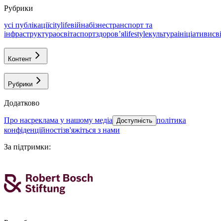
Рубрики
усі публікації
citylife
війна
бізнес
транспорт та
інфраструктура
освіта
спорт
здоровʼя
lifestyle
культура
ініціативи
св
Контент
Рубрики
Додатково
про нас
реклама у нашому медіа
політика
Доступність
конфіденційності
зв'яжіться з нами
За підтримки
: