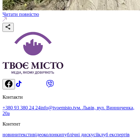
Читати повністю
Контакти
+380 93 380 24 24
info@tvoemisto.tv
м. Львів, вул. Винниченка,
20а
Контент
новини
тексти
відео
колонки
публічні дискусії
клуб експертів