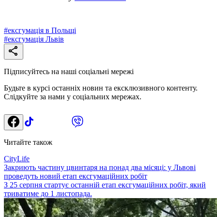
#
ексгумація в Польщі
#
ексгумація Львів
Підписуйтесь на наші соціальні мережі
Будьте в курсі останніх новин та ексклюзивного контенту.
Слідкуйте за нами у соціальних мережах.
Читайте також
CityLife
Закриють частину цвинтаря на понад два місяці: у Львові
проведуть новий етап ексгумаційних робіт
З 25 серпня стартує останній етап ексгумаційних робіт, який
триватиме до 1 листопада.