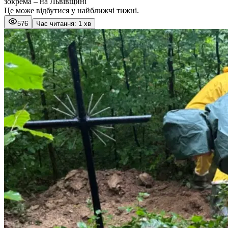
зокрема – на Львівщині
Це може відбутися у найближчі тижні.
576
Час читання: 1 хв