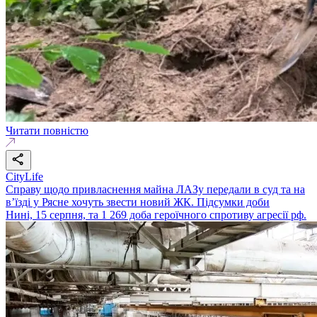
Читати повністю
CityLife
Справу щодо привласнення майна ЛАЗу передали в суд та на
в’їзді у Рясне хочуть звести новий ЖК. Підсумки доби
Нині, 15 серпня, та 1 269 доба героїчного спротиву агресії рф.