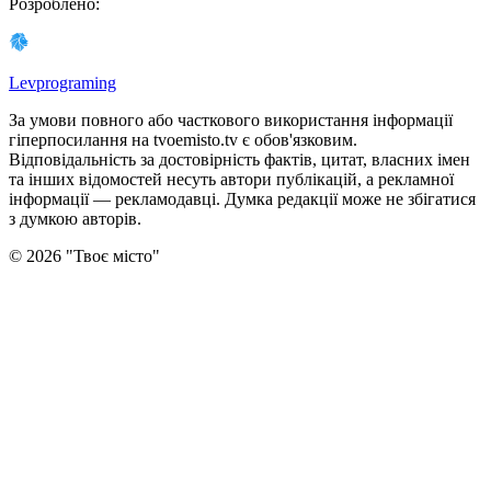
Розроблено
:
Levprograming
За умови повного або часткового використання iнформацiї
гіперпосилання на tvoemisto.tv є обов'язковим.
Відповідальність за достовірність фактів, цитат, власних імен
та інших відомостей несуть автори публікацій, а рекламної
інформації — рекламодавці. Думка редакцiї може не збiгатися
з думкою авторiв.
©
2026
"
Твоє місто
"