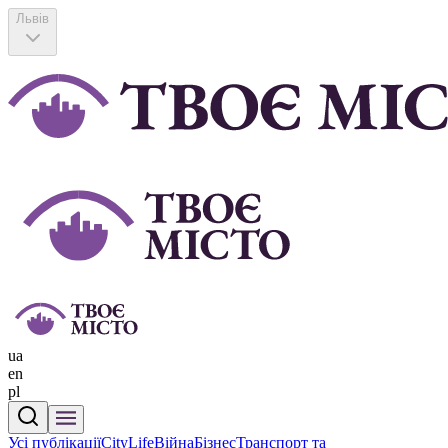
Львів
ua
en
pl
Усі публікації
CityLife
Війна
Бізнес
Транспорт та