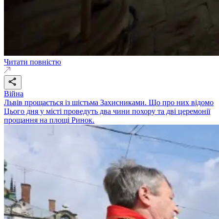
Читати повністю
Війна
Львів прощається із шістьма Захисниками. Що про них відомо
Цього дня у місті проведуть два чини похору та дві церемонії
прощання на площі Ринок.