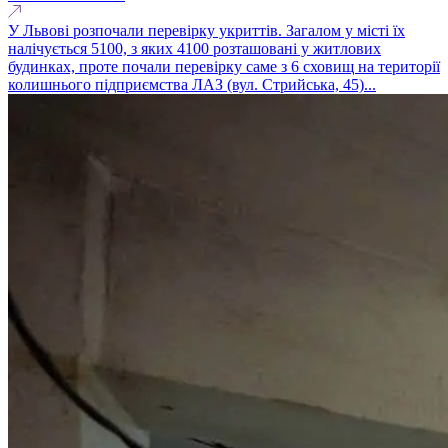
У Львові розпочали перевірку укриттів. Загалом у місті їх
налічується 5100, з яких 4100 розташовані у житлових
будинках, проте почали перевірку саме з 6 сховищ на території
колишнього підприємства ЛАЗ (вул. Стрийська, 45)...