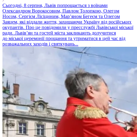
Сьогодні, 8 серпня, Львів попрощається з воїнами
Олександром Ворокосовим, Павлом Толопкою, Олегом
Носом, Сергієм Лісіциним, Марʼяном Бегеєм та Олегом
Заяцем, які віддали життя, захищаючи Україну від російських
окупантів. Про це повідомили у пресслужбі Львівської міської
ради. Львів’ян та гостей міста закликають долучитися
до міської церемонії прощання та утриматися в цей час від
розважальних заходів і святкувань...