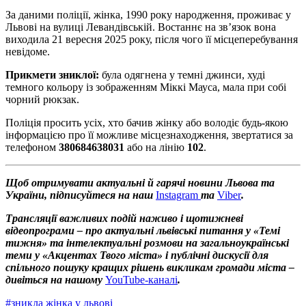
За даними поліції, жінка, 1990 року народження, проживає у
Львові на вулиці Левандівській. Востаннє на зв’язок вона
виходила 21 вересня 2025 року, після чого її місцеперебування
невідоме.
Прикмети зниклої:
була одягнена у темні джинси, худі
темного кольору із зображенням Міккі Мауса, мала при собі
чорний рюкзак.
Поліція просить усіх, хто бачив жінку або володіє будь-якою
інформацією про її можливе місцезнаходження, звертатися за
телефоном
380684638031
або на лінію
102
.
Щоб отримувати актуальні й гарячі новини Львова та
України, підписуйтеся на наш
Instagram
та
Viber
.
Трансляції важливих подій наживо і щотижневі
відеопрограми – про актуальні львівські питання у «Темі
тижня» та інтелектуальні розмови на загальноукраїнські
теми у «Акцентах Твого міста» і публічні дискусії для
спільного пошуку кращих рішень викликам громади міста –
дивіться на нашому
YouTube-каналі
.
#
зникла жінка у львові