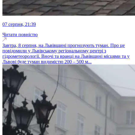
07 серпня, 21:39
Читати повністю
Завтра, 8 серпня, на Львівщині прогнозують туман. Про це
повідомили у Львівському регіональному центрі з
гідрометеорології. Вночі та вранці на Львівщині місцями та у
Львові буде туман видимістю 200 – 500 м...