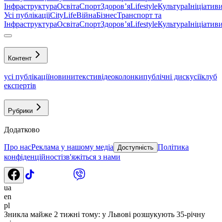
Інфраструктура
Освіта
Спорт
Здоровʼя
Lifestyle
Культура
Ініціатив
Усі публікації
CityLife
Війна
Бізнес
Транспорт та
Інфраструктура
Освіта
Спорт
Здоровʼя
Lifestyle
Культура
Ініціатив
Контент
усі публікації
новини
тексти
відео
колонки
публічні дискусії
клуб
експертів
Рубрики
Додатково
Про нас
Реклама у нашому медіа
Політика
Доступність
конфіденційності
зв'яжіться з нами
ua
en
pl
Зникла майже 2 тижні тому: у Львові розшукують 35-річну