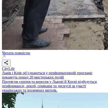
Читати повністю
CityLife
Львів і Київ об’єднаються у перформативній програмі:
покажуть понад 20 мистецьких подій
Протягом серпня та вересня у Львові й Києві відбудуться
перформанси, лекції, семінари та дискусії за участі
українських та іноземних митців.