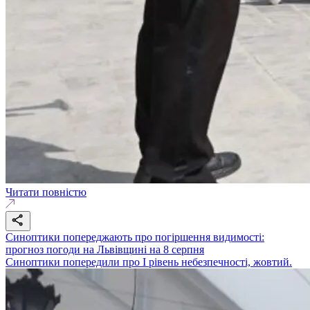
Читати повністю
Синоптики попереджають про погіршення видимості:
прогноз погоди на Львівщині на 8 серпня
Синоптики попередили про І рівень небезпечності, жовтий.