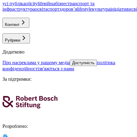
усі публікації
citylife
війна
бізнес
транспорт та
інфраструктура
освіта
спорт
здоровʼя
lifestyle
культура
ініціативи
св
Контент
Рубрики
Додатково
про нас
реклама у нашому медіа
політика
Доступність
конфіденційності
зв'яжіться з нами
За підтримки
:
Розроблено
: