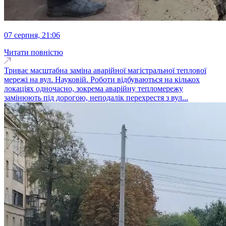
07 серпня, 21:06
Читати повністю
Триває масштабна заміна аварійної магістральної теплової
мережі на вул. Науковій. Роботи відбуваються на кількох
локаціях одночасно, зокрема аварійну тепломережу
замінюють під дорогою, неподалік перехрестя з вул...