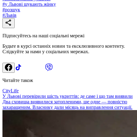
#
у Львові шукають жінку
#
розшук
#
Львів
Підписуйтесь на наші соціальні мережі
Будьте в курсі останніх новин та ексклюзивного контенту.
Слідкуйте за нами у соціальних мережах.
Читайте також
CityLife
У Львові перевірили шість укриттів: де саме і що там виявили
Два сховища виявилися затопленими, ще одне — повністю
захаращеним. Власнику дали місяць на виправлення ситуації.