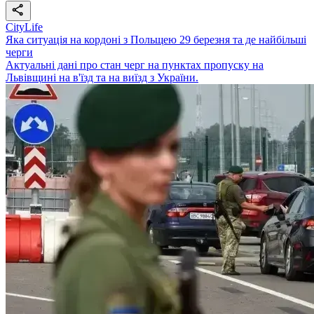
CityLife
Яка ситуація на кордоні з Польщею 29 березня та де найбільші
черги
Актуальні дані про стан черг на пунктах пропуску на
Львівщині на в'їзд та на виїзд з України.