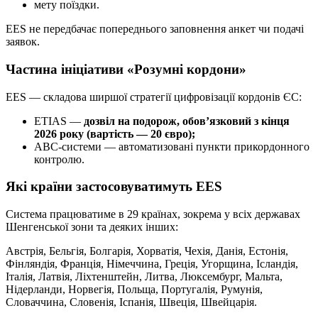
мету поїздки.
EES не передбачає попереднього заповнення анкет чи подачі
заявок.
Частина ініціативи «Розумні кордони»
EES — складова ширшої стратегії цифровізації кордонів ЄС:
ETIAS —
дозвіл на подорож, обов’язковий з кінця
2026 року (вартість — 20 євро);
ABC-системи — автоматизовані пункти прикордонного
контролю.
Які країни застосовуватимуть EES
Система працюватиме в 29 країнах, зокрема у всіх державах
Шенгенської зони та деяких інших:
Австрія, Бельгія, Болгарія, Хорватія, Чехія, Данія, Естонія,
Фінляндія, Франція, Німеччина, Греція, Угорщина, Ісландія,
Італія, Латвія, Ліхтенштейн, Литва, Люксембург, Мальта,
Нідерланди, Норвегія, Польща, Португалія, Румунія,
Словаччина, Словенія, Іспанія, Швеція, Швейцарія.