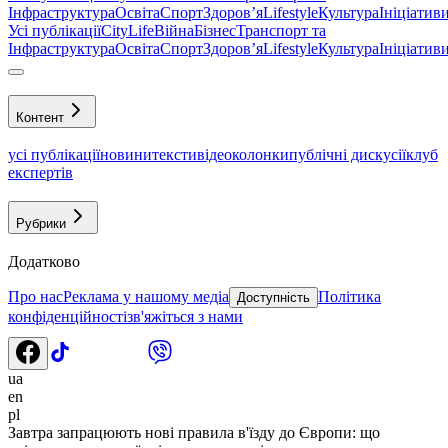
Інфраструктура
Освіта
Спорт
Здоровʼя
Lifestyle
Культура
Ініціатив
Усі публікації
CityLife
Війна
Бізнес
Транспорт та
Інфраструктура
Освіта
Спорт
Здоровʼя
Lifestyle
Культура
Ініціатив
Контент
усі публікації
новини
тексти
відео
колонки
публічні дискусії
клуб
експертів
Рубрики
Додатково
Про нас
Реклама у нашому медіа
Політика
Доступність
конфіденційності
зв'яжіться з нами
ua
en
pl
Завтра запрацюють нові правила в'їзду до Європи: що