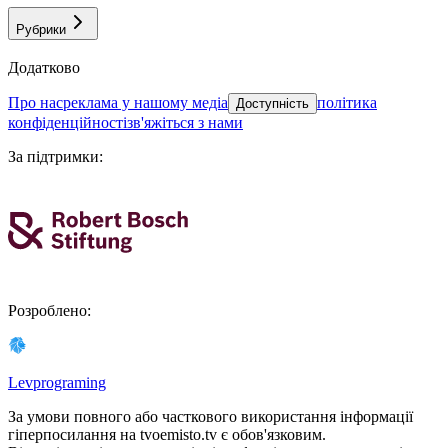
Рубрики
Додатково
про нас
реклама у нашому медіа
політика
Доступність
конфіденційності
зв'яжіться з нами
За підтримки
:
Розроблено
:
Levprograming
За умови повного або часткового використання iнформацiї
гіперпосилання на tvoemisto.tv є обов'язковим.