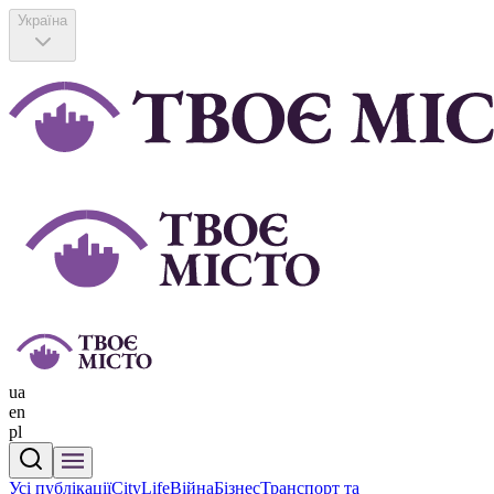
Україна
ua
en
pl
Усі публікації
CityLife
Війна
Бізнес
Транспорт та