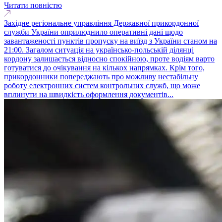
Читати повністю
Західне регіональне управління Державної прикордонної
служби України оприлюднило оперативні дані щодо
завантаженості пунктів пропуску на виїзд з України станом на
21:00. Загалом ситуація на українсько-польській ділянці
кордону залишається відносно спокійною, проте водіям варто
готуватися до очікування на кількох напрямках. Крім того,
прикордонники попереджають про можливу нестабільну
роботу електронних систем контрольних служб, що може
вплинути на швидкість оформлення документів...