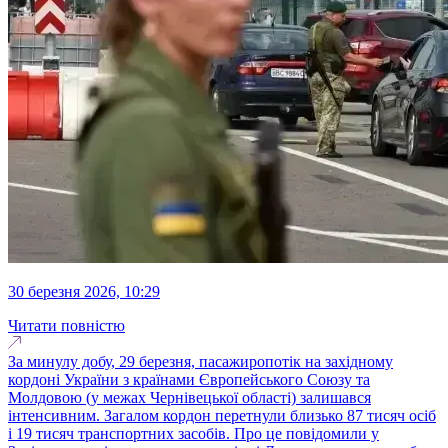
30 березня 2026, 10:29
Читати повністю
За минулу добу, 29 березня, пасажиропотік на західному
кордоні України з країнами Європейського Союзу та
Молдовою (у межах Чернівецької області) залишався
інтенсивним. Загалом кордон перетнули близько 87 тисяч осіб
і 19 тисяч транспортних засобів. Про це повідомили у