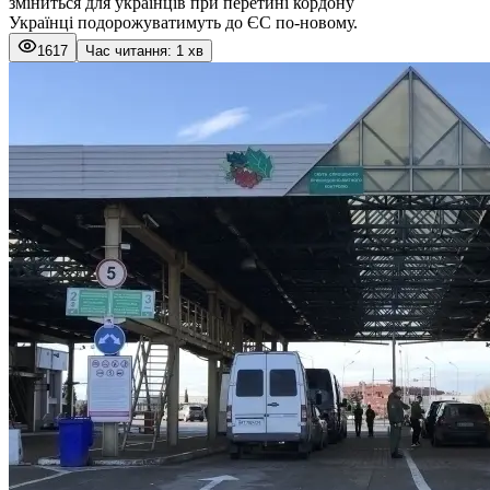
зміниться для українців при перетині кордону
Українці подорожуватимуть до ЄС по-новому.
1617
Час читання: 1 хв