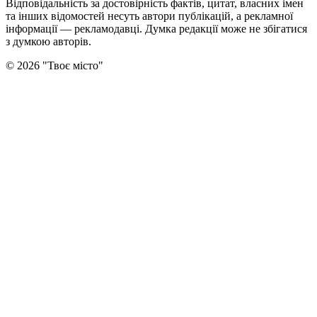
Відповідальність за достовірність фактів, цитат, власних імен
та інших відомостей несуть автори публікацій, а рекламної
інформації — рекламодавці. Думка редакцiї може не збiгатися
з думкою авторiв.
©
2026
"
Твоє місто
"