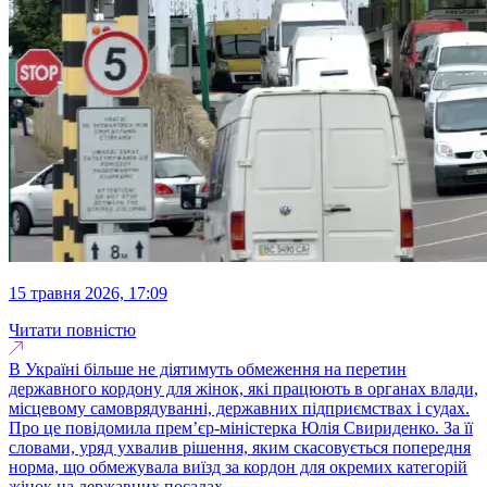
15 травня 2026, 17:09
Читати повністю
В Україні більше не діятимуть обмеження на перетин
державного кордону для жінок, які працюють в органах влади,
місцевому самоврядуванні, державних підприємствах і судах.
Про це повідомила прем’єр-міністерка Юлія Свириденко. За її
словами, уряд ухвалив рішення, яким скасовується попередня
норма, що обмежувала виїзд за кордон для окремих категорій
жінок на державних посадах...