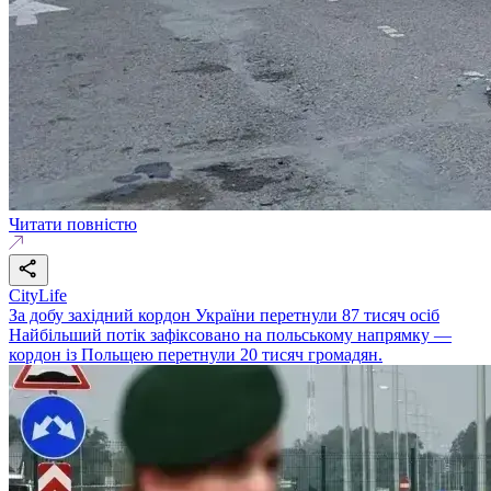
Читати повністю
CityLife
За добу західний кордон України перетнули 87 тисяч осіб
Найбільший потік зафіксовано на польському напрямку —
кордон із Польщею перетнули 20 тисяч громадян.