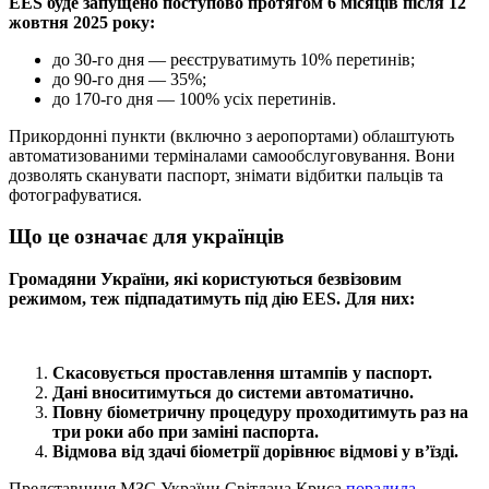
EES буде запущено поступово протягом 6 місяців після 12
жовтня 2025 року:
до 30-го дня — реєструватимуть 10% перетинів;
до 90-го дня — 35%;
до 170-го дня — 100% усіх перетинів.
Прикордонні пункти (включно з аеропортами) облаштують
автоматизованими терміналами самообслуговування. Вони
дозволять сканувати паспорт, знімати відбитки пальців та
фотографуватися.
Що це означає для українців
Громадяни України, які користуються безвізовим
режимом, теж підпадатимуть під дію EES. Для них:
Скасовується проставлення штампів у паспорт.
Дані вноситимуться до системи автоматично.
Повну біометричну процедуру проходитимуть раз на
три роки або при заміні паспорта.
Відмова від здачі біометрії дорівнює відмові у в’їзді.
Представниця МЗС України Світлана Криса
порадила