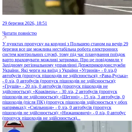
29 березня 2026, 18:51
Читати повністю
У пунктах пропуску на кордоні з Польщею станом на вечір 29
березня все ще можлива нестабільна робота електронних
систем контрольних служб, тому під час планування поїздок
варто враховувати можливі затримки. Про це повідомили у
Західному регіональному управлінні Держприкордонслужби
України. Які черги на виїзд з України «Угринів» - 0 л/а,0
автобусів (пропуск пішоходів не здійснюється); «Рава-Руська»
- 0 л/а, 0 автобусів (пропуск пішоходів не здійснюється);
«Грушів» - 20 л/а, 0 автобусів (пропуск пішоходів не
здійснюється); «Краківець» - 30 л/а, 2 автобусів (пропуск
пішоходів не здійснюється); «Шегині» - 15 л/а, 3 автобусів, 0
пішоходів (після ПК) (пропуск пішоходів здійснюється у обох
напрямках); «Смільниця» - 0 л/а, 0 автобусів (пропуск
пішоходів не здійснюється); «Нижанковичі» - 0 л/а, 0 автобус
(пропуск пішоходів не здійснюється)...