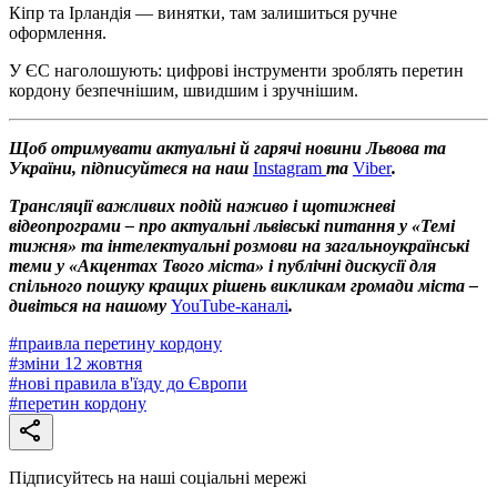
Кіпр та Ірландія — винятки, там залишиться ручне
оформлення.
У ЄС наголошують: цифрові інструменти зроблять перетин
кордону безпечнішим, швидшим і зручнішим.
Щоб отримувати актуальні й гарячі новини Львова та
України, підписуйтеся на наш
Instagram
та
Viber
.
Трансляції важливих подій наживо і щотижневі
відеопрограми – про актуальні львівські питання у «Темі
тижня» та інтелектуальні розмови на загальноукраїнські
теми у «Акцентах Твого міста» і публічні дискусії для
спільного пошуку кращих рішень викликам громади міста –
дивіться на нашому
YouTube-каналі
.
#
праивла перетину кордону
#
зміни 12 жовтня
#
нові правила в'їзду до Європи
#
перетин кордону
Підписуйтесь на наші соціальні мережі