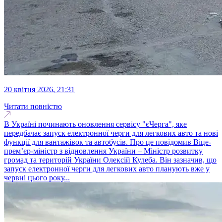
20 квітня 2026, 21:31
Читати повністю
В Україні починають оновлення сервісу "єЧерга", яке
передбачає запуск електронної черги для легкових авто та нові
функції для вантажівок та автобусів. Про це повідомив Віце-
прем’єр-міністр з відновлення України – Міністр розвитку
громад та територій України Олексій Кулеба. Він зазначив, що
запуск електронної черги для легкових авто планують вже у
червні цього року...