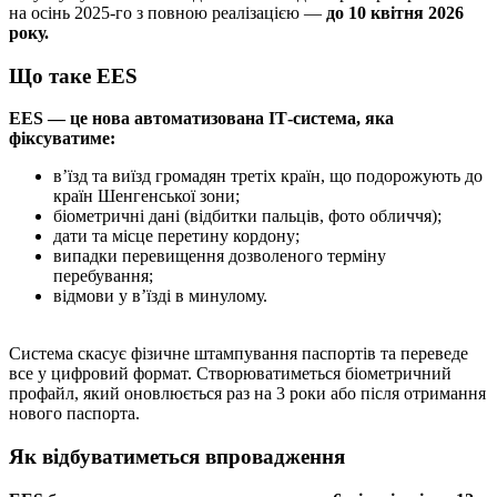
на осінь 2025-го з повною реалізацією —
до 10 квітня 2026
року.
Що таке EES
EES — це нова автоматизована ІТ-система, яка
фіксуватиме:
в’їзд та виїзд громадян третіх країн, що подорожують до
країн Шенгенської зони;
біометричні дані (відбитки пальців, фото обличчя);
дати та місце перетину кордону;
випадки перевищення дозволеного терміну
перебування;
відмови у в’їзді в минулому.
Система скасує фізичне штампування паспортів та переведе
все у цифровий формат. Створюватиметься біометричний
профайл, який оновлюється раз на 3 роки або після отримання
нового паспорта.
Як відбуватиметься впровадження