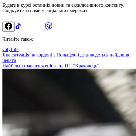
Будьте в курсі останніх новин та ексклюзивного контенту.
Слідкуйте за нами у соціальних мережах.
Читайте також
CityLife
Яка ситуація на кордоні з Польщею і де доведеться найдовше
чекати
Найбільша завантаженість на ПП “Краковець”.