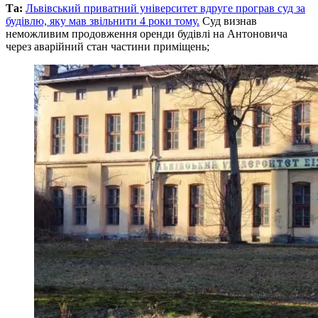
Та:
Львівський приватний університет вдруге програв суд за
будівлю, яку мав звільнити 4 роки тому.
Суд визнав
неможливим продовження оренди будівлі на Антоновича
через аварійний стан частини приміщень;