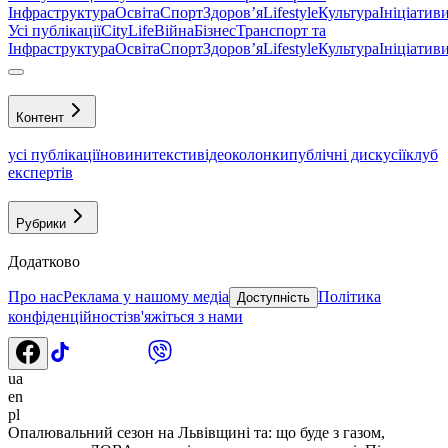
Інфраструктура
Освіта
Спорт
Здоровʼя
Lifestyle
Культура
Ініціатив
Усі публікації
CityLife
Війна
Бізнес
Транспорт та
Інфраструктура
Освіта
Спорт
Здоровʼя
Lifestyle
Культура
Ініціатив
Контент
усі публікації
новини
тексти
відео
колонки
публічні дискусії
клуб
експертів
Рубрики
Додатково
Про нас
Реклама у нашому медіа
Політика
Доступність
конфіденційності
зв'яжіться з нами
ua
en
pl
Опалювальний сезон на Львівщині та: що буде з газом,