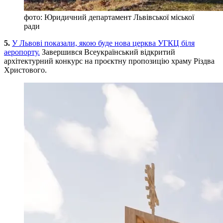
фото: Юридичний департамент Львівської міської
ради
5.
У Львові показали, якою буде нова церква УГКЦ біля
аеропорту.
Завершився Всеукраїнський відкритий
архітектурний конкурс на проєктну пропозицію храму Різдва
Христового.