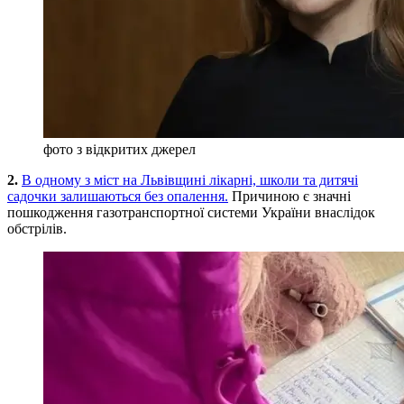
фото з відкритих джерел
2.
В одному з міст на Львівщині лікарні, школи та дитячі
садочки залишаються без опалення.
Причиною є значні
пошкодження газотранспортної системи України внаслідок
обстрілів.