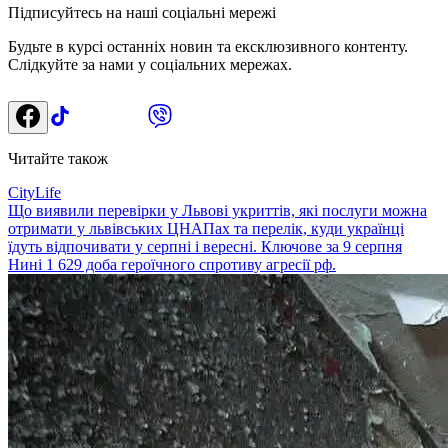
Підписуйтесь на наші соціальні мережі
Будьте в курсі останніх новин та ексклюзивного контенту.
Слідкуйте за нами у соціальних мережах.
Читайте також
CityLife
Що виявили перевірки у Львові укриттів, які послуги можна
отримати у львівських ЦНАПах та перелік, куди українці
їдуть відпочивати у серпні і вересні. Ключове за 9 серпня
Нині 1 629 доба героїчного спротиву агресії рф.