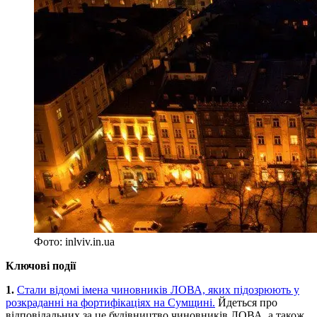
Фото: inlviv.in.ua
Ключові події
1.
Стали відомі імена чиновників ЛОВА, яких підозрюють у
розкраданні на фортифікаціях на Сумщині.
Йдеться про
відповідальних за це будівництво чиновників ЛОВА, а також