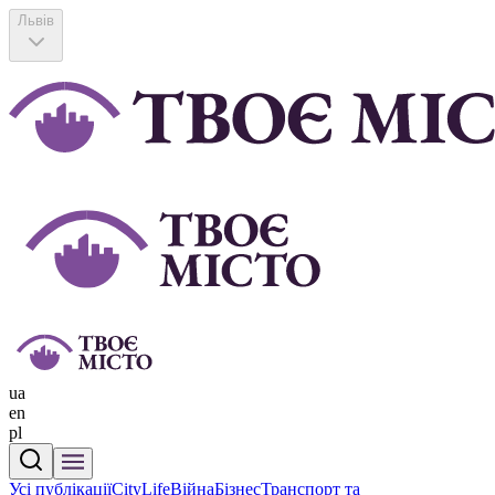
Львів
ua
en
pl
Усі публікації
CityLife
Війна
Бізнес
Транспорт та