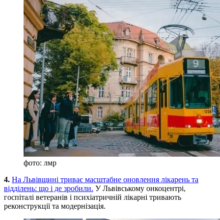
фото: лмр
4.
На Львівщині триває масштабне оновлення лікарень та
відділень: що і де зробили.
У Львівському онкоцентрі,
госпіталі ветеранів і психіатричній лікарні тривають
реконструкції та модернізація.