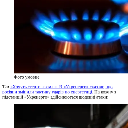
Фото умовне
Та:
«Хочуть стерти з землі». В «Укренерго» сказали, що
росіяни змінили тактику ударів по енергетиці.
На кожну з
підстанцій «Укренерго» здійснюються щоденні атаки;