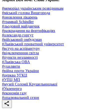
#
меморіал українським розвідникам
#
міський голова Вишгорода
#
оновлення лікарень
#
трамвай Schindler
#
льодовий майданчик
#
разкрадання на фортифікаціях
#
олександр горгут
#
військовий омбудсман
#
Львівський приватний університет
#
вступ на аспірантуру
#
відключенння світла
#
пункти незламності
#
Львівська ОВА
#
ухилянти
#
війна проти України
#
церква УГКЦ
#
УПЦ МП
#
музей Соломії Крушельницької
#
Укренерго
#
економія газу
#
опалювальний сезон