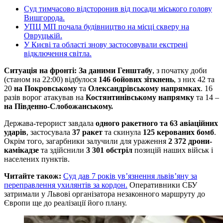
Суд тимчасово відсторонив від посади міського голову
Вишгорода.
УПЦ МП почала будівництво на місці скверу на
Овруцькій.
У Києві та області знову застосовували екстрені
відключення світла.
Ситуація на фронті: За даними Генштабу
, з початку доби
(станом на 22:00) відбулося
146 бойових зіткнень
, з них 42 та
20
на Покровському
та
Олександрівському напрямках
. 16
разів ворог атакував на
Костянтинівському напрямку
та 14 –
на Південно-Слобожанському.
Держава-терорист завдала
одного ракетного та 63 авіаційних
ударів
, застосувала
37 ракет
та скинула
125 керованих бомб
.
Окрім того, загарбники залучили для ураження
2 372 дрони-
камікадзе
та здійснили
3 301 обстріл
позицій наших військ і
населених пунктів.
Читайте також:
Суд дав 7 років ув’язнення львів’яну за
переправлення ухилянтів за кордон.
Оперативники СБУ
затримали у Львові організатора незаконного маршруту до
Європи ще до реалізації його плану.