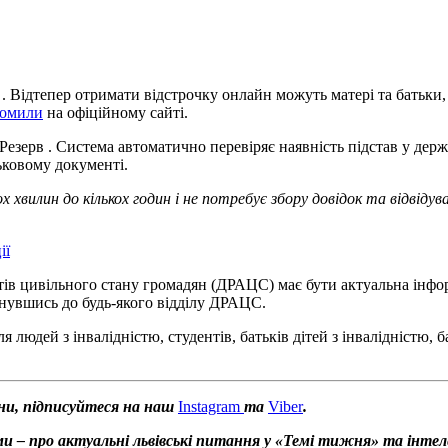
 Відтепер отримати відстрочку онлайн можуть матері та батьки, 
домили
на офіційному сайті.
Резерв . Система автоматично перевіряє наявність підстав у де
ьковому документі.
 хвилин до кількох годин і не потребує збору довідок та відвід
ії
ів цивільного стану громадян (ДРАЦС) має бути актуальна інфор
рнувшись до будь-якого відділу ДРАЦС.
я людей з інвалідністю, студентів, батьків дітей з інвалідністю, 
ни, підписуйтеся на наш
Instagram
та
Viber
.
и – про актуальні львівські питання у «Темі тижня» та інтел