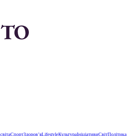
світа
Спорт
Здоровʼя
Lifestyle
Культура
Ініціативи
Світ
Політика