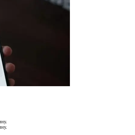
ину.
ину.