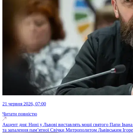
21 червня 2026, 07:00
Читати повністю
Акцент дня: Нині у Львові виставлять мощі святого Папи Івана П
та запалення пам’ятної Свічки Митрополитом Львівським Ігорем