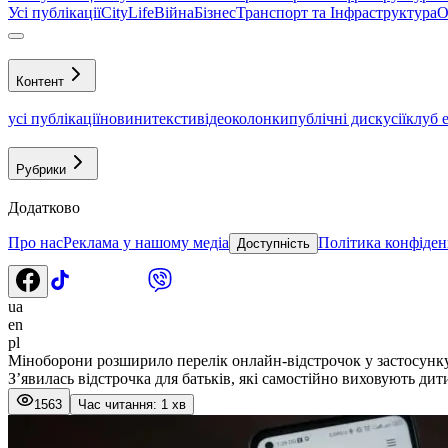
Усі публікації
CityLife
Війна
Бізнес
Транспорт та Інфраструктура
О
Контент
усі публікації
новини
тексти
відео
колонки
публічні дискусії
клуб 
Рубрики
Додатково
Про нас
Реклама у нашому медіа
Політика конфіден
Доступність
ua
en
pl
Міноборони розширило перелік онлайн-відстрочок у застосунк
З’явилась відстрочка для батьків, які самостійно виховують дит
1563
Час читання: 1 хв