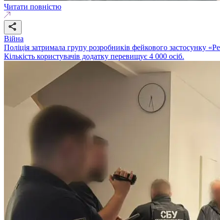
Читати повністю
Війна
Поліція затримала групу розробників фейкового застосунку «Р
Кількість користувачів додатку перевищує 4 000 осіб.