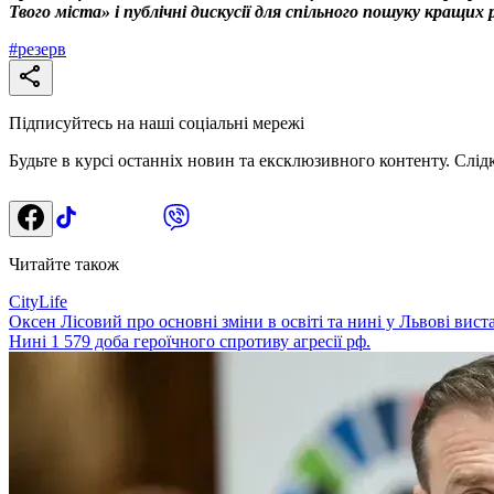
Твого міста» і публічні дискусії для спільного пошуку кращи
#
резерв
Підписуйтесь на наші соціальні мережі
Будьте в курсі останніх новин та ексклюзивного контенту. Слід
Читайте також
CityLife
Оксен Лісовий про основні зміни в освіті та нині у Львові вист
Нині 1 579 доба героїчного спротиву агресії рф.