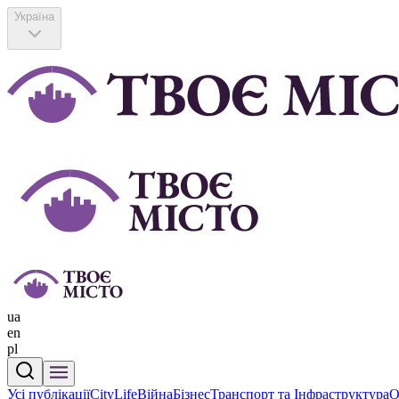
Україна
ua
en
pl
Усі публікації
CityLife
Війна
Бізнес
Транспорт та Інфраструктура
О