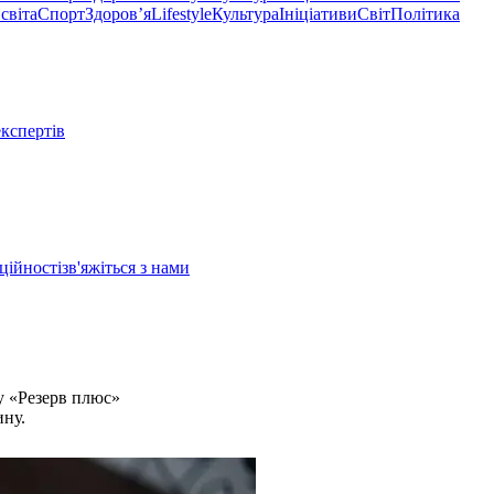
світа
Спорт
Здоровʼя
Lifestyle
Культура
Ініціативи
Світ
Політика
експертів
ційності
зв'яжіться з нами
у «Резерв плюс»
ину.