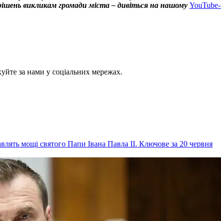
х рішень викликам громади міста – дивіться на нашому
YouTube-
куйте за нами у соціальних мережах.
авлять мощі святого Папи Івана Павла ІІ. Ключове за 20 червня