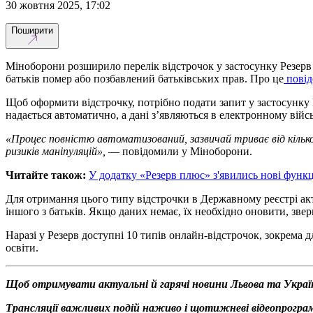
30 жовтня 2025, 17:02
Поширити
Міноборони розширило перелік відстрочок у застосунку Резерв .
батьків помер або позбавлений батьківських прав. Про це
пові
Щоб оформити відстрочку, потрібно подати запит у застосунку 
надається автоматично, а дані з’являються в електронному війс
«Процес повністю автоматизований, зазвичай триває від кількох
ризиків маніпуляцій»,
— повідомили у Міноборони.
Читайте також:
У додатку «Резерв плюс» з'явились нові функц
Для отримання цього типу відстрочки в Державному реєстрі акт
іншого з батьків. Якщо даних немає, їх необхідно оновити, зве
Наразі у Резерв доступні 10 типів онлайн-відстрочок, зокрема дл
освіти.
Щоб отримувати актуальні й гарячі новини Львова та Украї
Трансляції важливих подій наживо і щотижневі відеопрограм