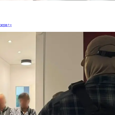
езерв+»