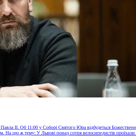
авла ІІ. Об 11:00 у Соборі Святого Юра відбудеться Божественна 
. На цю ж тему: У Львові понад сотня велосипедистів проїхали 