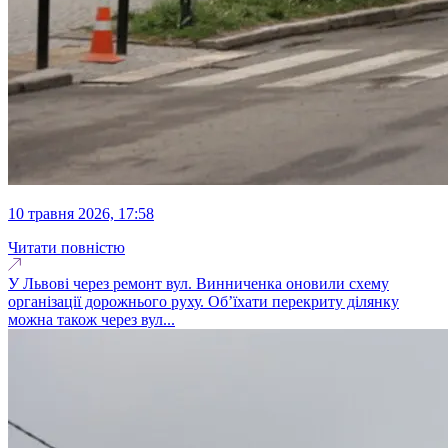
10 травня 2026, 17:58
Читати повністю
У Львові через ремонт вул. Винниченка оновили схему
організації дорожнього руху. Об’їхати перекриту ділянку
можна також через вул...