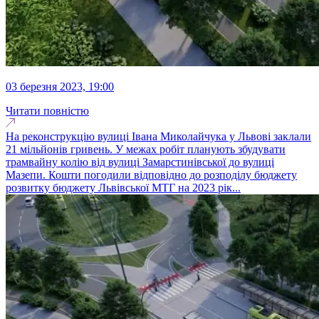
03 березня 2023, 19:00
Читати повністю
На реконструкцію вулиці Івана Миколайчука у Львові заклали
21 мільйонів гривень. У межах робіт планують збудувати
трамвайну колію від вулиці Замарстинівської до вулиці
Мазепи. Кошти погодили відповідно до розподілу бюджету
розвитку бюджету Львівської МТГ на 2023 рік...