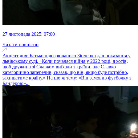
27 листопада 2025, 07:00
Читати повністю
Акцент дня: Батько підозрюваного Зінченка дав показання у
львівському суді. «Коли почалася війна у 2022 році, я хотів,
щоб дружина зі Славком виїхали з країни, але Славко
категорично заперечив, сказав, що він, якщо буде потрібно,
захищатиме країну.» На цю ж тему: «Він замовив футболку з
Бандерою»...