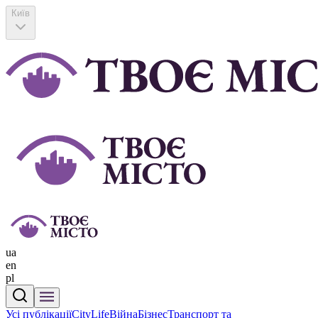
Київ
ua
en
pl
Усі публікації
CityLife
Війна
Бізнес
Транспорт та