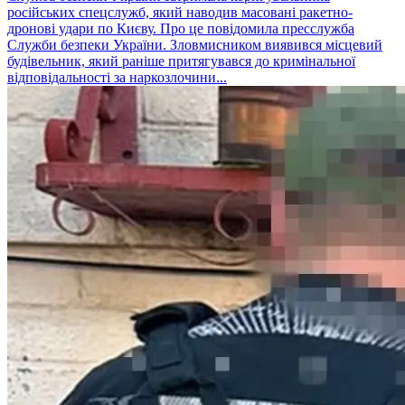
російських спецслужб, який наводив масовані ракетно-
дронові удари по Києву. Про це повідомила пресслужба
Служби безпеки України. Зловмисником виявився місцевий
будівельник, який раніше притягувався до кримінальної
відповідальності за наркозлочини...