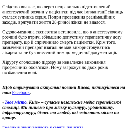
Слідство вважає, що через неправильно підготовлений
анестезуючий розчин у пацієнтки під час імплантації сідниць
сталася зупинка серця. Попри проведення реанімаційних
заходів, врятувати життя 28-річної жінки не вдалося.
Судово-медична експертиза встановила, що в анестезуючому
розчині було втричі збільшено допустиму терапевтичну дозу
препарату, що й спричинило смерть пацієнтки. Крім того,
зазначений препарат взагалі не мав використовуватись
лікарем та не був внесений ним до медичної документації.
Хірургу оголошено підозру за неналежне виконання
професійних обов’язків. Йому загрожує до двох років
позбавлення волі.
Щоб отримувати актуальні новини Києва, підписуйтеся на
наш
Facebook
.
«
Твоє місто
. Київ» – сучасне незалежне медіа європейської
столиці. Ми пишемо про міську культуру, урбаністику,
інфраструктуру, бізнес та людей, які змінюють місто на
краще.
#
медиків звинувачують у смерті пацієнта