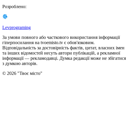
Розроблено
:
Levprograming
За умови повного або часткового використання iнформацiї
гіперпосилання на tvoemisto.tv є обов'язковим.
Відповідальність за достовірність фактів, цитат, власних імен
та інших відомостей несуть автори публікацій, а рекламної
інформації — рекламодавці. Думка редакцiї може не збiгатися
з думкою авторiв.
©
2026
"
Твоє місто
"