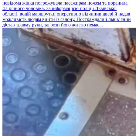
невідома жінка погрожувала пасажирам ножем та поранила
47-річного чоловіка. За інформацією поліції Львівської
області, водій маршрутки оперативно відчинив двері й надав
можливість людям вийти із салону. Постраждалий львів’янин
дістав травму руки, загрози його життю немає...