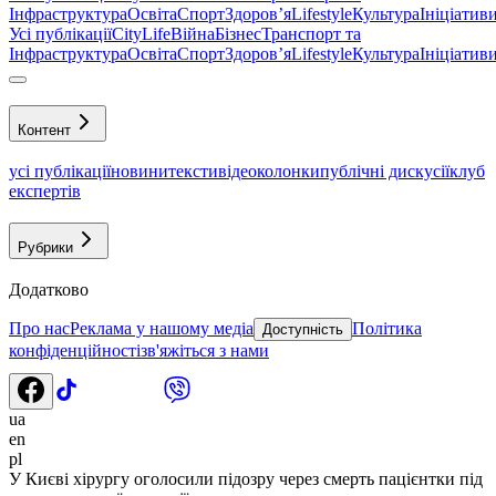
Інфраструктура
Освіта
Спорт
Здоровʼя
Lifestyle
Культура
Ініціатив
Усі публікації
CityLife
Війна
Бізнес
Транспорт та
Інфраструктура
Освіта
Спорт
Здоровʼя
Lifestyle
Культура
Ініціатив
Контент
усі публікації
новини
тексти
відео
колонки
публічні дискусії
клуб
експертів
Рубрики
Додатково
Про нас
Реклама у нашому медіа
Політика
Доступність
конфіденційності
зв'яжіться з нами
ua
en
pl
У Києві хірургу оголосили підозру через смерть пацієнтки під