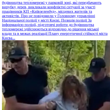
будівництва тепломережі у парковій зоні, які передбачають
вирубку дерев, викликали конфліктні ситуації за участі
працівників КП «Київзеленбуд», місцевих жителів та
активістів. Про це повідомили у Головному управлінні
Національної поліції у місті Києві. Позиція поліції За
інформацією поліції, підготовчі роботи до будівництва
тепломережі здійснюються відповідно до рішення міської
влади та в межах реалізації Плану енергетичної стійкості міста
Києва...