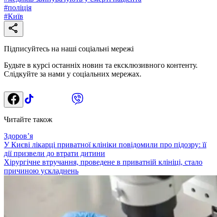
#
поліція
#
Київ
Підписуйтесь на наші соціальні мережі
Будьте в курсі останніх новин та ексклюзивного контенту.
Слідкуйте за нами у соціальних мережах.
Читайте також
Здоровʼя
У Києві лікарці приватної клініки повідомили про підозру: її
дії призвели до втрати дитини
Хірургічне втручання, проведене в приватній клініці, стало
причиною ускладнень