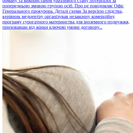
обману та використання уразливого стану потерпілої за
попередньою змовою групою осіб. Про це повідомляє Офіс
Генерального прокурора. Деталі схеми За версією слідства,
керівник медцентру організував незаконну комерційну
програму сурогатного материнства для іноземного подружжя,
приховавши від жінки ключові умови договору...