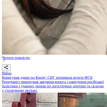
Читати повністю
Війна
Коригував удари по Києву: СБУ затримала агента ФСБ
Рецидивіст виконував завдання ворога з наведення російської
балістики і ударних дронів по логістичних центрах та складах
у столичному регіоні.