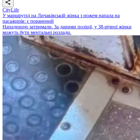
CityLife
У маршрутці на Личаківській жінка з ножем напала на
пасажирів: є поранений
Нападницю затримали. За даними поліції, у 38-річної жінки
можуть бути ментальні розлади.