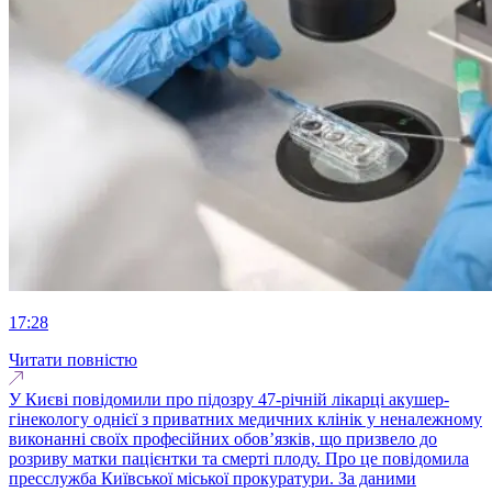
17:28
Читати повністю
У Києві повідомили про підозру 47-річній лікарці акушер-
гінекологу однієї з приватних медичних клінік у неналежному
виконанні своїх професійних обов’язків, що призвело до
розриву матки пацієнтки та смерті плоду. Про це повідомила
пресслужба Київської міської прокуратури. За даними