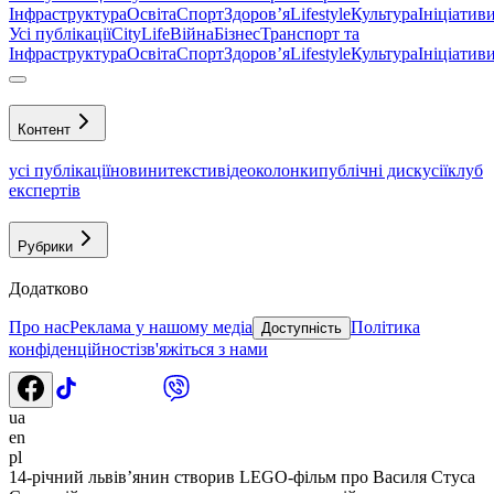
Інфраструктура
Освіта
Спорт
Здоровʼя
Lifestyle
Культура
Ініціатив
Усі публікації
CityLife
Війна
Бізнес
Транспорт та
Інфраструктура
Освіта
Спорт
Здоровʼя
Lifestyle
Культура
Ініціатив
Контент
усі публікації
новини
тексти
відео
колонки
публічні дискусії
клуб
експертів
Рубрики
Додатково
Про нас
Реклама у нашому медіа
Політика
Доступність
конфіденційності
зв'яжіться з нами
ua
en
pl
14-річний львів’янин створив LEGO-фільм про Василя Стуса