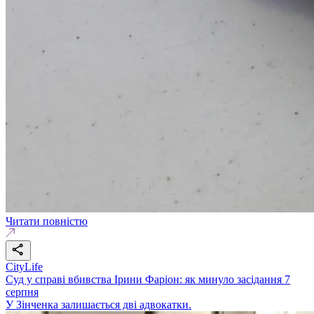
Читати повністю
CityLife
Суд у справі вбивства Ірини Фаріон: як минуло засідання 7
серпня
У Зінченка залишається дві адвокатки.