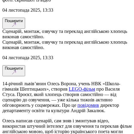
04 листопада 2025, 13:33
Поширити
Сценарій, монтаж, озвучку та переклад англійською хлопець
виконав самостійно.
Сценарій, монтаж, озвучку та переклад англійською хлопець
виконав самостійно.
04 листопада 2025, 13:33
Поширити
14-річний львів’янин Олесь Ворона, учень НВК «Школа-
гімназія Шептицьких», створив
LEGO-фільм
про Василя
Стуса. Проєкт, який хлопець створив самостійно — від
сценарію до озвучення, — уже кілька тижнів активно
обговорюють у соцмережах. Про це
повідомив
директор
департаменту освіти та культури Андрій Закалюк.
Олесь написав сценарій, сам зняв і змонтував відео,
використав штучний інтелект для озвучення та переклав фільм
англійською мовою, щоб історію українського поета могли