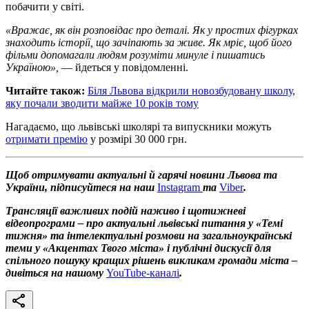
побачити у світі.
«Вражає, як він розповідає про деталі. Як у простих фігурках
знаходить історії, що зачіпають за живе. Як мріє, щоб його
фільми допомагали людям розуміти минуле і пишатись
Україною»,
— йдеться у повідомленні.
Читайте також:
Біля Львова відкрили новозбудовану школу,
яку почали зводити майже 10 років тому
Нагадаємо, що львівські школярі та випускники можуть
отримати премію
у розмірі 30 000 грн.
Щоб отримувати актуальні й гарячі новини Львова та
України, підписуйтеся на наш
Instagram
та
Viber
.
Трансляції важливих подій наживо і щотижневі
відеопрограми – про актуальні львівські питання у «Темі
тижня» та інтелектуальні розмови на загальноукраїнські
теми у «Акцентах Твого міста» і публічні дискусії для
спільного пошуку кращих рішень викликам громади міста –
дивіться на нашому
YouTube-каналі
.