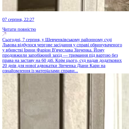
07 серпня, 22:27
Читати повністю
Сьогодні, 7 серпня, у Шевченківському районному суді
Львова відбулося чергове засідання у справі обвинуваченого
у вбивстві Ірини Фаріон В'ячеслава Зінченка. Йому
продовжили запобіжний захід — тримання під вартою без
права на заставу на 60 діб. Крім цього, суд надав додаткових
20 днів для нової адвокатки Зінченка Діани Кари на
ознайомлення із матеріалами справи...