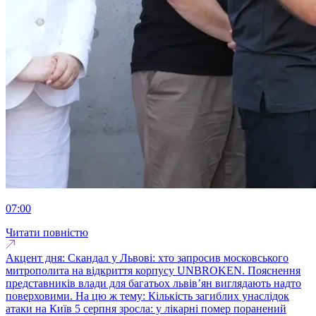
07:00
Читати повністю
Акцент дня: Скандал у Львові: хто запросив московського
митрополита на відкриття корпусу UNBROKEN. Пояснення
представників влади для багатьох львів’ян виглядають надто
поверховими. На цю ж тему: Кількість загиблих унаслідок
атаки на Київ 5 серпня зросла: у лікарні помер поранений