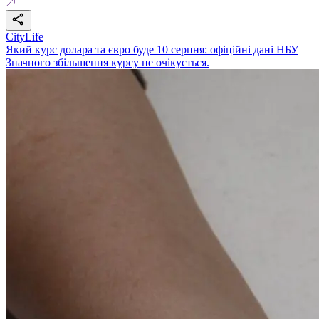
CityLife
Який курс долара та євро буде 10 серпня: офіційні дані НБУ
Значного збільшення курсу не очікується.