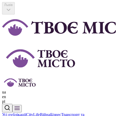
Львів
ua
en
pl
Усі публікації
CityLife
Війна
Бізнес
Транспорт та