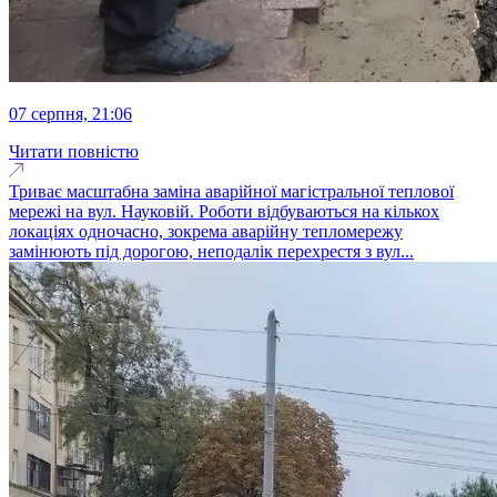
07 серпня, 21:06
Читати повністю
Триває масштабна заміна аварійної магістральної теплової
мережі на вул. Науковій. Роботи відбуваються на кількох
локаціях одночасно, зокрема аварійну тепломережу
замінюють під дорогою, неподалік перехрестя з вул...