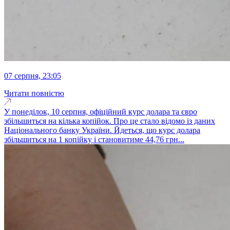
07 серпня, 23:05
Читати повністю
У понеділок, 10 серпня, офіційний курс долара та євро
збільшиться на кілька копійок. Про це стало відомо із даних
Національного банку України. Йдеться, що курс долара
збільшиться на 1 копійку і становитиме 44,76 грн...