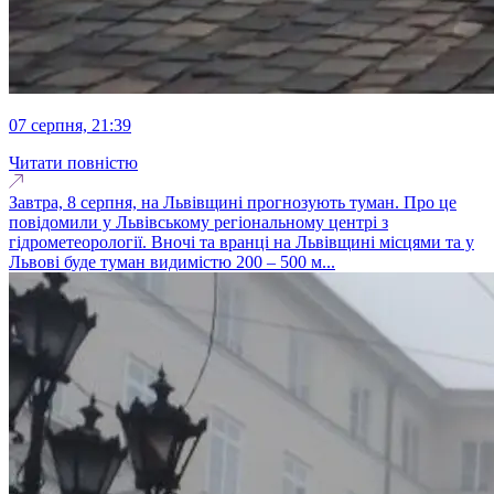
07 серпня, 21:39
Читати повністю
Завтра, 8 серпня, на Львівщині прогнозують туман. Про це
повідомили у Львівському регіональному центрі з
гідрометеорології. Вночі та вранці на Львівщині місцями та у
Львові буде туман видимістю 200 – 500 м...