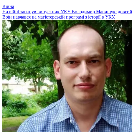
Війна
На війні загинув випускник УКУ Володимир Марищук: довгий ч
Воїн навчався на магістерській програмі з історії в УКУ.