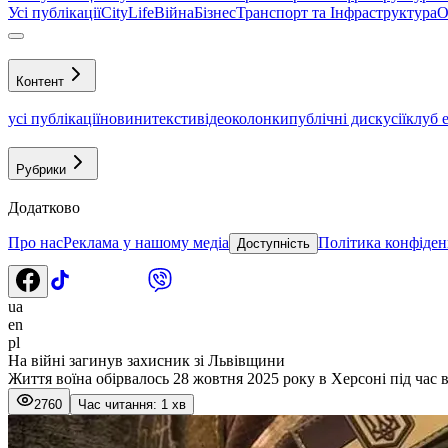
Усі публікації
CityLife
Війна
Бізнес
Транспорт та Інфраструктура
О
Контент
усі публікації
новини
тексти
відео
колонки
публічні дискусії
клуб 
Рубрики
Додатково
Про нас
Реклама у нашому медіа
Політика конфіден
Доступність
ua
en
pl
На війні загинув захисник зі Львівщини
Життя воїна обірвалось 28 жовтня 2025 року в Херсоні під час 
2760
Час читання: 1 хв