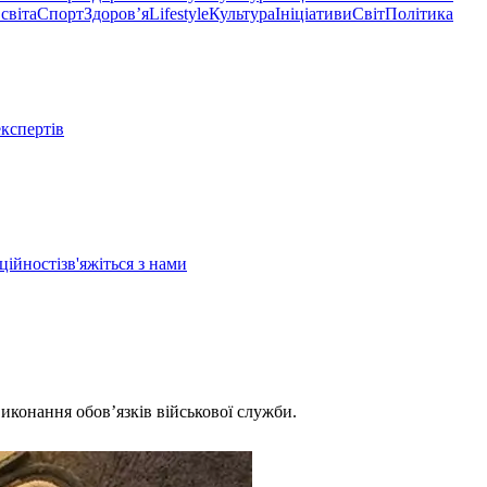
світа
Спорт
Здоровʼя
Lifestyle
Культура
Ініціативи
Світ
Політика
експертів
ційності
зв'яжіться з нами
виконання обов’язків військової служби.