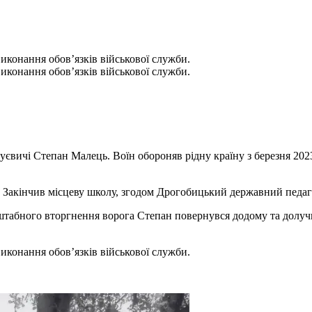
виконання обов’язків військової служби.
виконання обов’язків військової служби.
гуєвичі Степан Малець. Воїн обороняв рідну країну з березня 202
. Закінчив місцеву школу, згодом Дрогобицький державний педаг
сштабного вторгнення ворога Степан повернувся додому та долуч
виконання обов’язків військової служби.