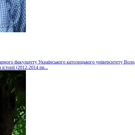
тарного факультету Українського католицького університету Во
сторії (2012-2014 рр...