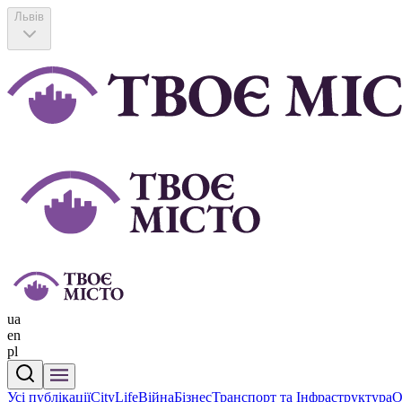
Львів
ua
en
pl
Усі публікації
CityLife
Війна
Бізнес
Транспорт та Інфраструктура
О