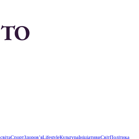
світа
Спорт
Здоровʼя
Lifestyle
Культура
Ініціативи
Світ
Політика