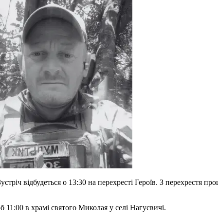
стріч відбудеться о 13:30 на перехресті Героїв. З перехрестя про
б 11:00 в храмі святого Миколая у селі Нагуєвичі.