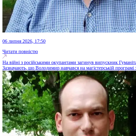
06 липня 2026, 17:50
Читати повністю
На війні з російськими окупантами загинув випускник Гумані
Зазначають, що Володимир навчався на магістерській програмі з і