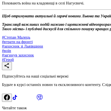
Поховають воїна на кладовищі в селі Нагуєвичі.
Щоб отримувати актуальні й гарячі новини Львова та Украї
Трансляції важливих подій наживо і щотижневі відеопрограм
Твого міста» і публічні дискусії для спільного пошуку кращи
#
Степан Малець
#
втрати на фронті
#
захисник зі Львівщини
#
воїн
#
загинув захисник
#
Герой
Підписуйтесь на наші соціальні мережі
Будьте в курсі останніх новин та ексклюзивного контенту. Слід
Читайте також