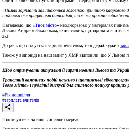
Один із ключових пунктів програми – передбачити у міському б
«Низькі зарплати залишаються головною причиною кадрового де
надбавки для працівників дитсадків, тож ми просто зобов’язан
Нагадаємо, що
«
Твоє місто
»
неодноразово у матеріалах піднім
Львова Андрієм Закалюком, який заявив, що зарплата вчителя «г
тут
.
До речі, що стосується зарплат вчителям, то в держбюджеті
закл
Також у відповіді на наш запит у ЛМР відповіли, що У Львові п
Щоб отримувати актуальні й гарячі новини Львова та Украї
Трансляції важливих подій наживо і щотижневі відеопрограм
Твого міста» і публічні дискусії для спільного пошуку кращи
#
Рік дошкілля
#
зарплата вчителів
Підписуйтесь на наші соціальні мережі