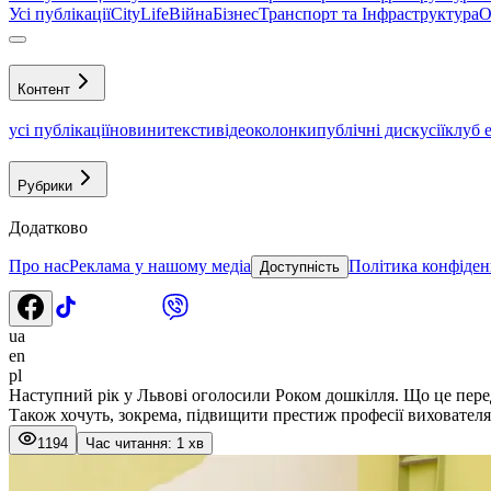
Усі публікації
CityLife
Війна
Бізнес
Транспорт та Інфраструктура
О
Контент
усі публікації
новини
тексти
відео
колонки
публічні дискусії
клуб 
Рубрики
Додатково
Про нас
Реклама у нашому медіа
Політика конфіден
Доступність
ua
en
pl
Наступний рік у Львові оголосили Роком дошкілля. Що це пере
Також хочуть, зокрема, підвищити престиж професії вихователя
1194
Час читання: 1 хв