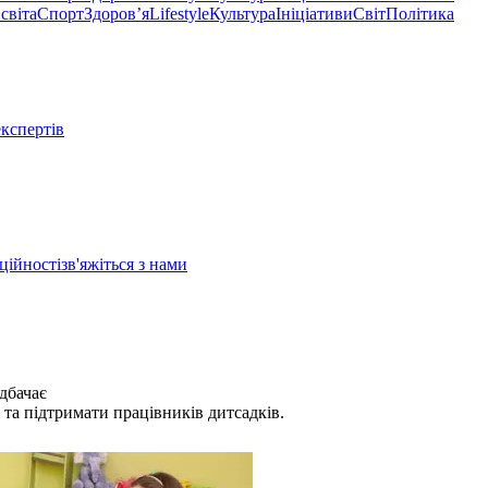
світа
Спорт
Здоровʼя
Lifestyle
Культура
Ініціативи
Світ
Політика
експертів
ційності
зв'яжіться з нами
дбачає
 та підтримати працівників дитсадків.