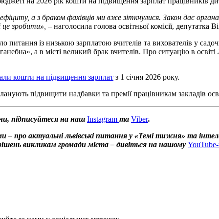
юджеті на 2026 рік кошти на підвищення зарплат працівників ди
фіциту, а з браком фахівців ми вже зіткнулися. Закон дає орга
і це зробити»,
– наголосила голова освітньої комісії, депутатка В
ало питання із низькою зарплатою вчителів та вихователів у сад
анебна», а в місті великий брак вчителів. Про ситуацію в освіті
али кошти на підвищення зарплат
з 1 січня 2026 року.
ланують підвищити надбавки та премії працівникам закладів осві
ни, підписуйтеся на наш
Instagram
та
Viber
.
и – про актуальні львівські питання у «Темі тижня» та інтел
х рішень викликам громади міста – дивіться на нашому
YouTube-