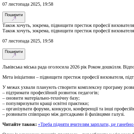
07 листопада 2025, 19:58
Поширити
Також хочуть, зокрема, підвищити престиж професії вихователя
Також хочуть, зокрема, підвищити престиж професії вихователя
07 листопада 2025, 19:58
Поширити
Львівська міська рада оголосила 2026 рік Роком дошкілля. Відп
Мета ініціативи – підвищити престиж професії вихователя, підт
У межах ухвали планують створити комплексну програму розви
– підтримати професійний розвиток педагогів;
– оновити матеріально-технічну базу;
– популяризувати кращі освітні практики;
– організувати форуми, конкурси, конференції та інші професійн
– розвивати співпрацю між дитсадками й фахівцями галузі.
Читайте також:
«Треба підняти вчителям зарплати, це ганебно