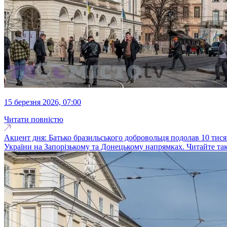
15 березня 2026, 07:00
Читати повністю
Акцент дня: Батько бразильського добровольця подолав 10 тисяч
України на Запорізькому та Донецькому напрямках. Читайте тако