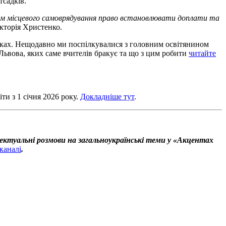
тсадків.
нам місцевого самоврядування право встановлювати доплати та
ікторія Христенко.
очках. Нещодавно ми поспілкувалися з головним освітянином
 Львова, яких саме вчителів бракує та що з цим робити
читайте
ти з 1 січня 2026 року.
Докладніше тут
.
ектуальні розмови на загальноукраїнські теми у «Акцентах
каналі
.