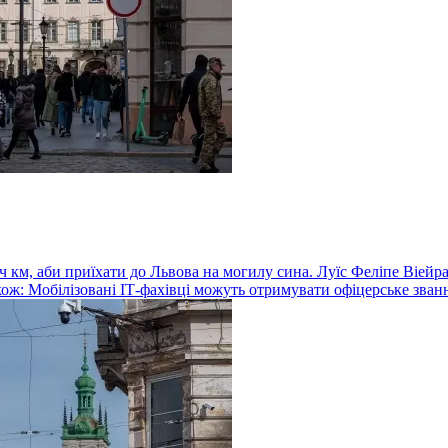
 км, аби приїхати до Львова на могилу сина. Луїс Феліпе Віейра
ж: Мобілізовані ІТ-фахівці можуть отримувати офіцерське звання