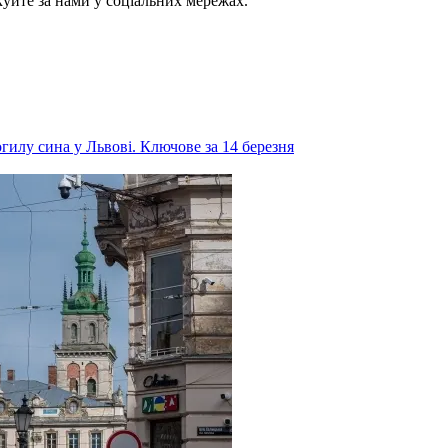
куйте за нами у соціальних мережах.
гилу сина у Львові. Ключове за 14 березня