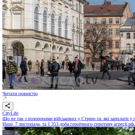
Читати повністю
CityLife
Що не так з похоронами військових у Стрию та: які зарплати у
Нині, 7 листопада, та 1 353 доба героїчного спротиву агресії рф.