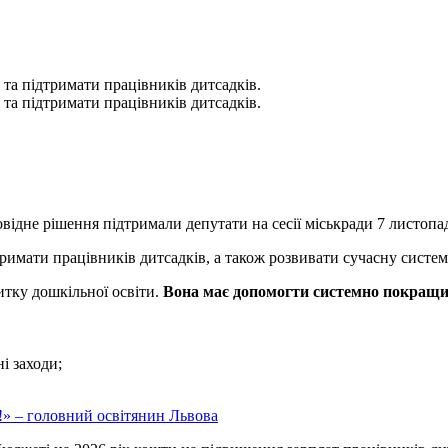
 та підтримати працівників дитсадків.
 та підтримати працівників дитсадків.
овідне рішення підтримали депутати на сесії міськради 7 листопа
римати працівників дитсадків, а також розвивати сучасну систему
тку дошкільної освіти.
Вона має допомогти системно покращит
і заходи;
!» – головний
освітянин Львова