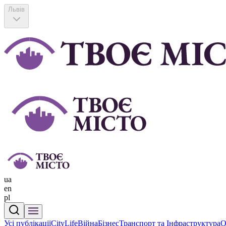
Львів
ua
en
pl
Усі публікації
CityLife
Війна
Бізнес
Транспорт та Інфраструктура
О