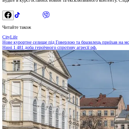
Будьте в курсі останніх новин та ексклюзивного контенту. Слід
Читайте також
CityLife
Нове курортне селище під Говерлою та бразилець приїхав на мо
Нині 1 481 доба героїчного спротиву агресії рф.