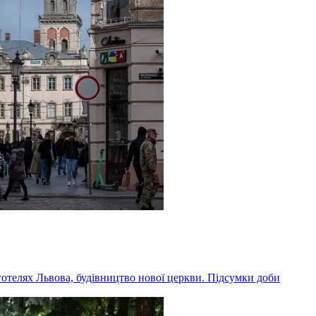
 готелях Львова, будівництво нової церкви. Підсумки доби