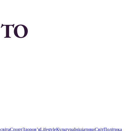
світа
Спорт
Здоровʼя
Lifestyle
Культура
Ініціативи
Світ
Політика