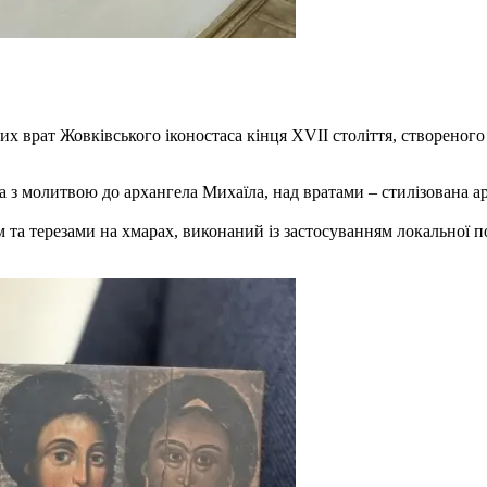
ких врат Жовківського іконостаса кінця XVII століття, створено
 з молитвою до архангела Михаїла, над вратами – стилізована ар
 та терезами на хмарах, виконаний із застосуванням локальної 