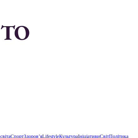
світа
Спорт
Здоровʼя
Lifestyle
Культура
Ініціативи
Світ
Політика