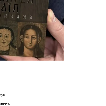
рук
манчук