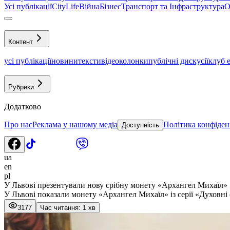
Усі публікації
CityLife
Війна
Бізнес
Транспорт та Інфраструктура
О
Контент
усі публікації
новини
тексти
відео
колонки
публічні дискусії
клуб 
Рубрики
Додатково
Про нас
Реклама у нашому медіа
Політика конфіден
Доступність
ua
en
pl
У Львові презентували нову срібну монету «Архангел Михаїл»
У Львові показали монету «Архангел Михаїл» із серії «Духовні
3177
Час читання: 1 хв