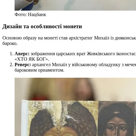
Фото: Нацбанк
Дизайн та особливості монети
Основою образу на монеті став архістратиг Михаїл із дияконсь
бароко.
Аверс:
зображення царських врат Жовківського іконостаса
«ХТО ЯК БОГ».
Реверс:
архангел Михаїл у військовому обладунку з мечем
бароковим орнаментом.