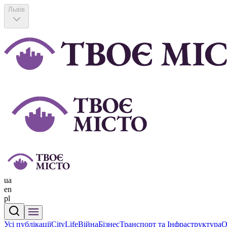
Львів
ua
en
pl
Усі публікації
CityLife
Війна
Бізнес
Транспорт та Інфраструктура
О