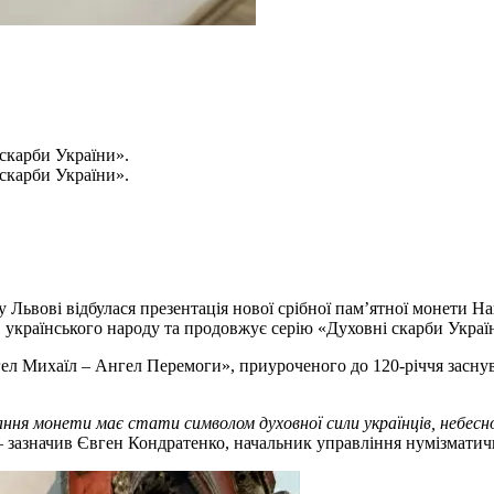
 скарби України».
 скарби України».
 Львові відбулася презентація нової срібної пам’ятної монети 
українського народу та продовжує серію «Духовні скарби Украї
ел Михаїл – Ангел Перемоги», приуроченого до 120-річчя заснув
ання монети має стати символом духовної сили українців, небесн
 зазначив Євген Кондратенко, начальник управління нумізматичн