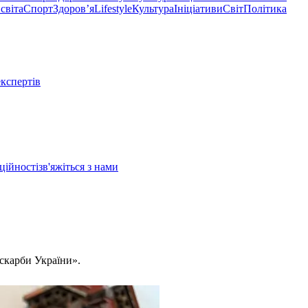
світа
Спорт
Здоровʼя
Lifestyle
Культура
Ініціативи
Світ
Політика
експертів
ційності
зв'яжіться з нами
 скарби України».