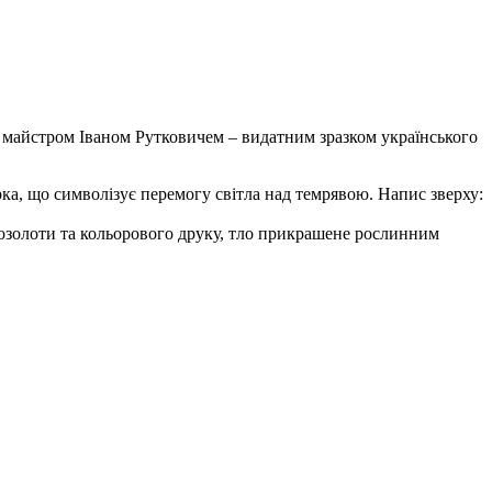
го майстром Іваном Рутковичем – видатним зразком українського
ка, що символізує перемогу світла над темрявою. Напис зверху:
позолоти та кольорового друку, тло прикрашене рослинним