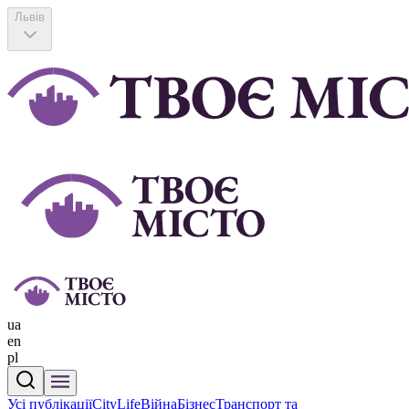
Львів
ua
en
pl
Усі публікації
CityLife
Війна
Бізнес
Транспорт та