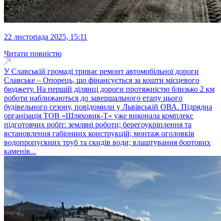
22 листопада 2025, 15:11
Читати повністю
У Славській громаді триває ремонт автомобільної дороги
Славське – Опорець, що фінансується за кошти місцевого
бюджету. На першій ділянці дороги протяжністю близько 2 км
роботи наближаються до завершального етапу цього
будівельного сезону, повідомили у Львівській ОВА. Підрядна
організація ТОВ «Шляховик-Т» уже виконала комплекс
підготовчих робіт: земляні роботи; берегоукріплення та
встановлення габіонних конструкцій; монтаж оголовків
водопропускних труб та скидів води; влаштування бортових
каменів...