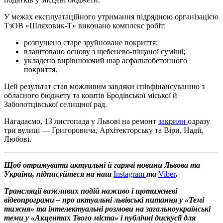
У межах експлуатаційного утримання підрядною організацією
ТзОВ «Шляховик-Т» виконано комплекс робіт:
розпушено старе зруйноване покриття;
влаштовано основу з щебенево-піщаної суміші;
укладено вирівнюючий шар асфальтобетонного
покриття.
Цей результат став можливим завдяки співфінансуванню з
обласного бюджету та коштів Бродівської міської й
Заболотцівської селищної рад.
Нагадаємо, 13 листопада у Львові на ремонт
закрили
одразу
три вулиці — Григоровича, Архітекторську та Віри, Надії,
Любові.
Щоб отримувати актуальні й гарячі новини Львова та
України, підписуйтеся на наш
Instagram
та
Viber
.
Трансляції важливих подій наживо і щотижневі
відеопрограми – про актуальні львівські питання у «Темі
тижня» та інтелектуальні розмови на загальноукраїнські
теми у «Акцентах Твого міста» і публічні дискусії для