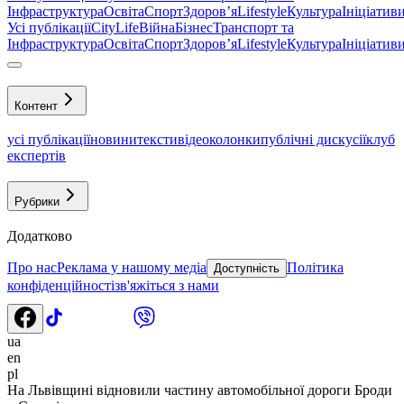
Інфраструктура
Освіта
Спорт
Здоровʼя
Lifestyle
Культура
Ініціатив
Усі публікації
CityLife
Війна
Бізнес
Транспорт та
Інфраструктура
Освіта
Спорт
Здоровʼя
Lifestyle
Культура
Ініціатив
Контент
усі публікації
новини
тексти
відео
колонки
публічні дискусії
клуб
експертів
Рубрики
Додатково
Про нас
Реклама у нашому медіа
Політика
Доступність
конфіденційності
зв'яжіться з нами
ua
en
pl
На Львівщині відновили частину автомобільної дороги Броди