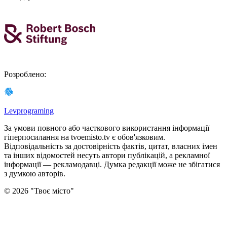
Розроблено
:
Levprograming
За умови повного або часткового використання iнформацiї
гіперпосилання на tvoemisto.tv є обов'язковим.
Відповідальність за достовірність фактів, цитат, власних імен
та інших відомостей несуть автори публікацій, а рекламної
інформації — рекламодавці. Думка редакцiї може не збiгатися
з думкою авторiв.
©
2026
"
Твоє місто
"