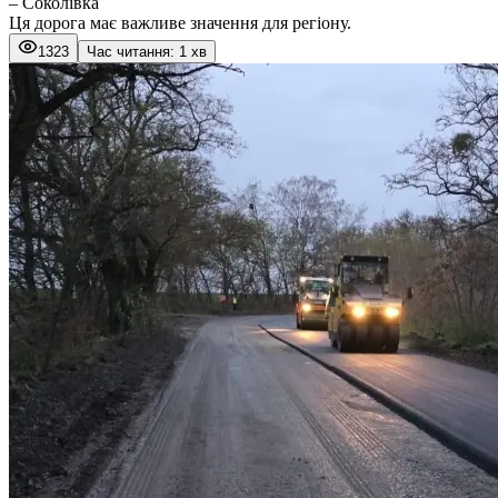
– Соколівка
Ця дорога має важливе значення для регіону.
1323
Час читання: 1 хв