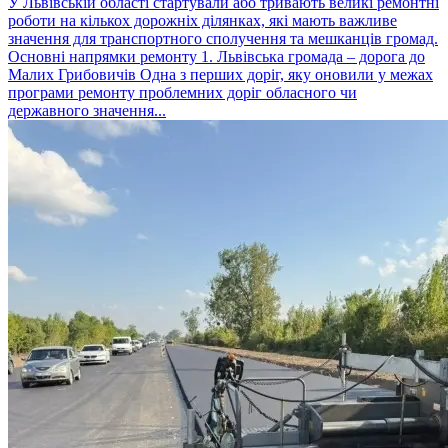
У Львівській області стартували або тривають великі ремонтні
роботи на кількох дорожніх ділянках, які мають важливе
значення для транспортного сполучення та мешканців громад.
Основні напрямки ремонту 1. Львівська громада – дорога до
Малих Грибовичів Одна з перших доріг, яку оновили у межах
програми ремонту проблемних доріг обласного чи
державного значення...