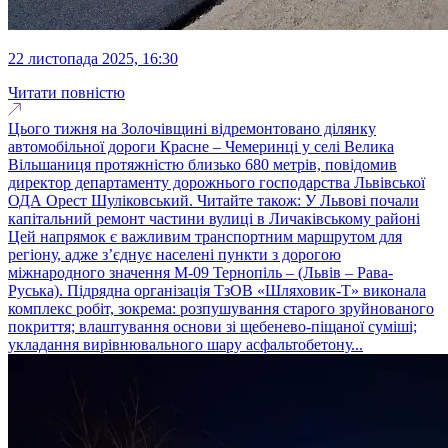
22 листопада 2025, 16:30
Читати повністю
Цього тижня на Золочівщині відремонтовано ділянку
автомобільної дороги Красне – Чемеринці у селі Велика
Вільшаниця протяжністю близько 680 метрів, повідомив
директор департаменту дорожнього господарства Львівської
ОДА Орест Шуліковський. Читайте також: У Львові почали
капітальний ремонт частини вулиці в Личаківському районі
Цей напрямок є важливим транспортним маршрутом для
регіону, адже з’єднує населені пункти з дорогою
міжнародного значення М-09 Тернопіль – (Львів – Рава-
Руська). Підрядна організація ТзОВ «Шляховик-Т» виконала
комплекс робіт, зокрема: розпушування старого зруйнованого
покриття; влаштування основи зі щебенево-піщаної суміші;
укладання вирівнювального шару асфальтобетону...