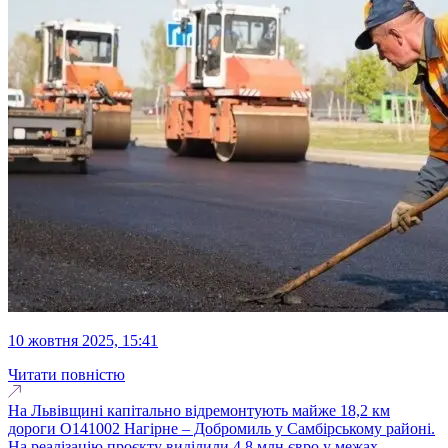
10 жовтня 2025, 15:41
Читати повністю
На Львівщині капітально відремонтують майже 18,2 км
дороги О141002 Нагірне – Добромиль у Самбірському районі.
На реалізацію проєкту виділили 4,8 млн євро у межах