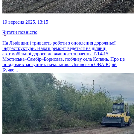
19 вересня 2025, 13:15
Читати повністю
На Львівщині тривають роботи з оновлення дорожньої
інфраструктури. Наразі ремонт ведеться на ділянці
автомобільної дороги державного значення Т-14-15
Мостиська–Самбір–Борислав, поблизу села Копань. Про це
повідомив заступник начальника Львівської ОВА Юрій
Бучко...