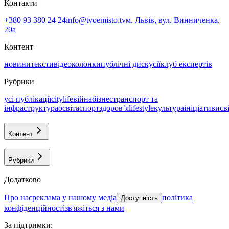
Контакти
+380 93 380 24 24
info@tvoemisto.tv
м. Львів, вул. Винниченка,
20а
Контент
новини
тексти
відео
колонки
публічні дискусії
клуб експертів
Рубрики
усі публікації
citylife
війна
бізнес
транспорт та
інфраструктура
освіта
спорт
здоровʼя
lifestyle
культура
ініціативи
св
Контент
Рубрики
Додатково
про нас
реклама у нашому медіа
політика
Доступність
конфіденційності
зв'яжіться з нами
За підтримки
: