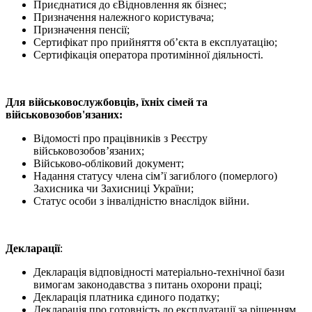
Приєднатися до єВідновлення як бізнес;
Призначення належного користувача;
Призначення пенсії;
Сертифікат про прийняття об’єкта в експлуатацію;
Сертифікація оператора протимінної діяльності.
Для військовослужбовців, їхніх сімей та
військовозобов'язаних:
Відомості про працівників з Реєстру
військовозобовʼязаних;
Військово-обліковий документ;
Надання статусу члена сім’ї загиблого (померлого)
Захисника чи Захисниці України;
Статус особи з інвалідністю внаслідок війни.
Декларації
:
Декларація відповідності матеріально-технічної бази
вимогам законодавства з питань охорони праці;
Декларація платника єдиного податку;
Декларація про готовність до експлуатації за рішенням