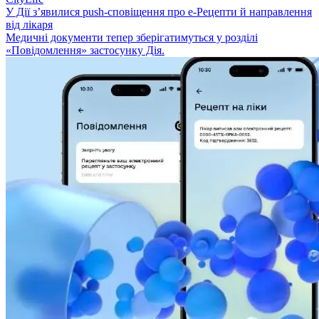
У Дії з’явилися push-сповіщення про е-Рецепти й направлення
від лікаря
Медичні документи тепер зберігатимуться у розділі
«Повідомлення» застосунку Дія.