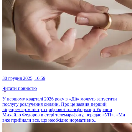
30 грудня 2025, 16:59
Читати повністю
У першому кварталі 2026 року в «Дії» можуть запустити
послугу розлучення онлайн. Про це заявив перший
віцепрем'єр-міністр з цифрової трансформації України
Михайло Федоров в етері телемарафону, передає «УП». «Ми
вже прийняли все, що необхідно нормативно...