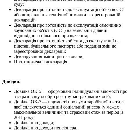
суду;
Декларація про готовність до експлуатації об’єктів СС1
або виправлення технічної помилки в зареєстрованій
декларації;
Декларація про готовність до експлуатації самочинно
збудованих об'єктів (СС1) на земельній ділянці
відповідного цільового призначення;
Декларація про готовність обʼєкта до експлуатації на
підставі будівельного паспорта або подання змін до
зареєстрованої декларації;
Декларування зміни цін на товари;
Протипожежна декларація.
Довідки
:
Довідка ОК-5 — сформовані індивідуальні відомості про
застраховану особу з реєстру застрахованих осіб;
Довідка ОК-7 — відомості про суми заробітної плати, з
якої сплачується єдиний соціальний внесок (у межах
максимальної величини) та страховий стаж за період із
2011 року;
Довідка про доходи;
Довідка про доходи пенсіонера.