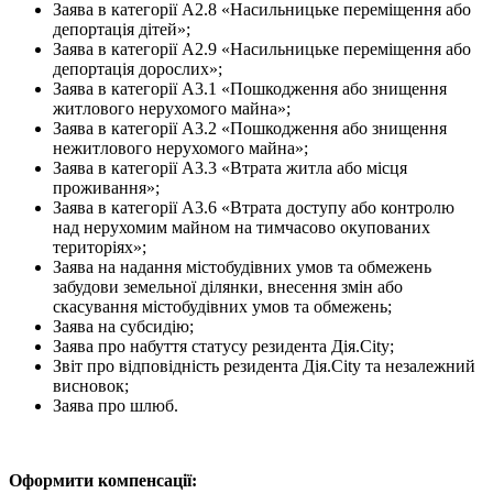
Заява в категорії А2.8 «Насильницьке переміщення або
депортація дітей»;
Заява в категорії А2.9 «Насильницьке переміщення або
депортація дорослих»;
Заява в категорії А3.1 «Пошкодження або знищення
житлового нерухомого майна»;
Заява в категорії А3.2 «Пошкодження або знищення
нежитлового нерухомого майна»;
Заява в категорії А3.3 «Втрата житла або місця
проживання»;
Заява в категорії А3.6 «Втрата доступу або контролю
над нерухомим майном на тимчасово окупованих
територіях»;
Заява на надання містобудівних умов та обмежень
забудови земельної ділянки, внесення змін або
скасування містобудівних умов та обмежень;
Заява на субсидію;
Заява про набуття статусу резидента Дія.City;
Звіт про відповідність резидента Дія.City та незалежний
висновок;
Заява про шлюб.
Оформити компенсації: