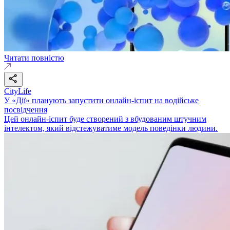
Читати повністю
CityLife
У «Дії» планують запустити онлайн-іспит на водійське
посвідчення
Цей онлайн-іспит буде створений з вбудованим штучним
інтелектом, який відстежуватиме модель поведінки людини.