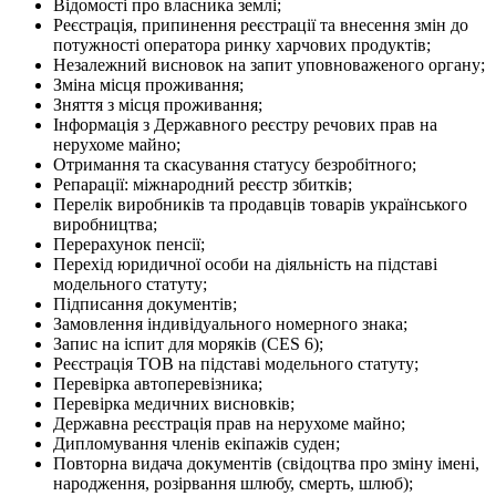
Відомості про власника землі;
Реєстрація, припинення реєстрації та внесення змін до
потужності оператора ринку харчових продуктів;
Незалежний висновок на запит уповноваженого органу;
Зміна місця проживання;
Зняття з місця проживання;
Інформація з Державного реєстру речових прав на
нерухоме майно;
Отримання та скасування статусу безробітного;
Репарації: міжнародний реєстр збитків;
Перелік виробників та продавців товарів українського
виробництва;
Перерахунок пенсії;
Перехід юридичної особи на діяльність на підставі
модельного статуту;
Підписання документів;
Замовлення індивідуального номерного знака;
Запис на іспит для моряків (CES 6);
Реєстрація ТОВ на підставі модельного статуту;
Перевірка автоперевізника;
Перевірка медичних висновків;
Державна реєстрація прав на нерухоме майно;
Дипломування членів екіпажів суден;
Повторна видача документів (свідоцтва про зміну імені,
народження, розірвання шлюбу, смерть, шлюб);