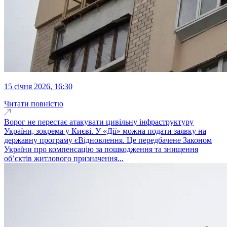
15 січня 2026, 16:30
Читати повністю
Ворог не перестає атакувати цивільну інфраструктуру
України, зокрема у Києві. У «Дії» можна подати заявку на
державну програму єВідновлення. Це передбачене Законом
України про компенсацію за пошкодження та знищення
об’єктів житлового призначення...