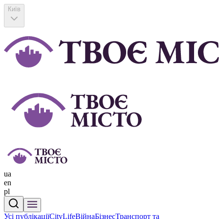
Київ
ua
en
pl
Усі публікації
CityLife
Війна
Бізнес
Транспорт та