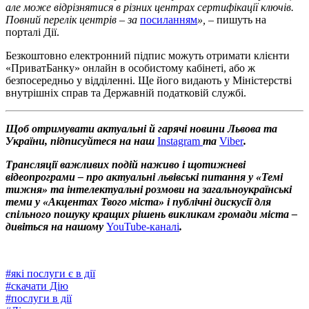
але може відрізнятися в різних центрах сертифікації ключів.
Повний перелік центрів – за
посиланням
», –
пишуть на
порталі Дії.
Безкоштовно електронний підпис можуть отримати клієнти
«ПриватБанку» онлайн в особистому кабінеті, або ж
безпосередньо у відділенні. Ще його видають у Міністерстві
внутрішніх справ та Державній податковій службі.
Щоб отримувати актуальні й гарячі новини Львова та
України, підписуйтеся на наш
Instagram
та
Viber
.
Трансляції важливих подій наживо і щотижневі
відеопрограми – про актуальні львівські питання у «Темі
тижня» та інтелектуальні розмови на загальноукраїнські
теми у «Акцентах Твого міста» і публічні дискусії для
спільного пошуку кращих рішень викликам громади міста –
дивіться на нашому
YouTube-каналі
.
#
які послуги є в дії
#
скачати Дію
#
послуги в дії