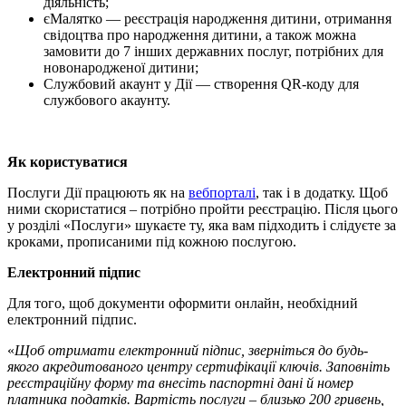
діяльність;
єМалятко — реєстрація народження дитини, отримання
свідоцтва про народження дитини, а також можна
замовити до 7 інших державних послуг, потрібних для
новонародженої дитини;
Службовий акаунт у Дії — створення QR-коду для
службового акаунту.
Як користуватися
Послуги Дії працюють як на
вебпорталі
, так і в додатку. Щоб
ними скористатися – потрібно пройти реєстрацію. Після цього
у розділі «Послуги» шукаєте ту, яка вам підходить і слідуєте за
кроками, прописаними під кожною послугою.
Електронний підпис
Для того, щоб документи оформити онлайн, необхідний
електронний підпис.
«
Щоб отримати електронний підпис, зверніться до будь-
якого акредитованого центру сертифікації ключів. Заповніть
реєстраційну форму та внесіть паспортні дані й номер
платника податків. Вартість послуги – близько 200 гривень,