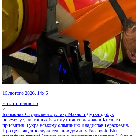
16 лютого 2026, 14:46
Читати повністю
Ієромонах Студійського уставу Макарій Дутка здобув
перемогу у змаганнях із жиму штанги лежачи в Києві та
присвятив її українському олімпійцю Владислав Гераскевич.
Про це священнослужитель повідомив у Facebook. Він