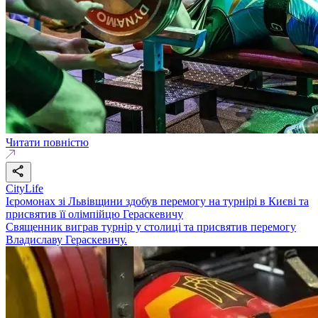
Читати повністю
CityLife
Ієромонах зі Львівщини здобув перемогу на турнірі в Києві та
присвятив її олімпійцю Гераскевичу
Священник виграв турнір у столиці та присвятив перемогу
Владиславу Гераскевичу.