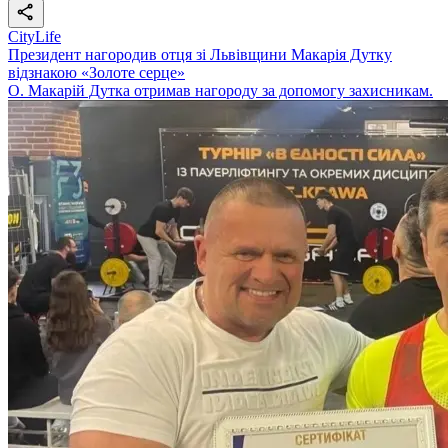
CityLife
Президент нагородив отця зі Львівщини Макарія Дутку
відзнакою «Золоте серце»
О. Макарій Дутка отримав нагороду за допомогу захисникам.