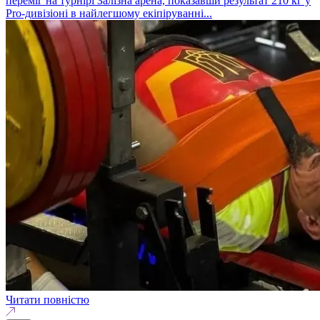
переміг на турнірі Залізна арена, показавши результат 210 кг у
Pro-дивізіоні в найлегшому екіпіруванні...
Читати повністю