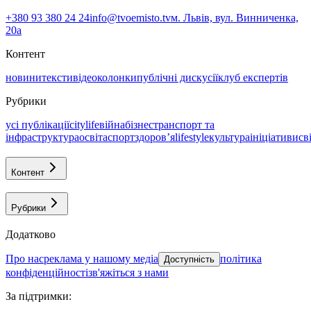
+380 93 380 24 24
info@tvoemisto.tv
м. Львів, вул. Винниченка,
20а
Контент
новини
тексти
відео
колонки
публічні дискусії
клуб експертів
Рубрики
усі публікації
citylife
війна
бізнес
транспорт та
інфраструктура
освіта
спорт
здоровʼя
lifestyle
культура
ініціативи
св
Контент
Рубрики
Додатково
про нас
реклама у нашому медіа
політика
Доступність
конфіденційності
зв'яжіться з нами
За підтримки
: