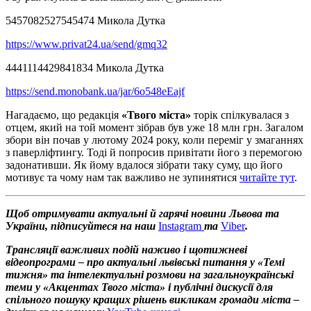
5457082527545474 Микола Дутка
https://www.privat24.ua/send/gmq32
4441114429841834 Микола Дутка
https://send.monobank.ua/jar/6o548eEajf
Нагадаємо, що редакція
«Твого міста»
торік спілкувалася з
отцем, який на той момент зібрав був уже 18 млн грн. Загалом
збори він почав у лютому 2024 року, коли переміг у змаганнях
з паверліфтингу. Тоді й попросив привітати його з перемогою
задонативши. Як йому вдалося зібрати таку суму, що його
мотивує та чому нам так важливо не зупинятися
читайте тут
.
Щоб отримувати актуальні й гарячі новини Львова та
України, підписуйтеся на наш
Instagram
та
Viber
.
Трансляції важливих подій наживо і щотижневі
відеопрограми – про актуальні львівські питання у «Темі
тижня» та інтелектуальні розмови на загальноукраїнські
теми у «Акцентах Твого міста» і публічні дискусії для
спільного пошуку кращих рішень викликам громади міста –