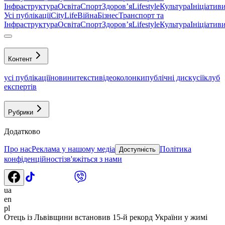
Інфраструктура
Освіта
Спорт
Здоровʼя
Lifestyle
Культура
Ініціатив
Усі публікації
CityLife
Війна
Бізнес
Транспорт та
Інфраструктура
Освіта
Спорт
Здоровʼя
Lifestyle
Культура
Ініціатив
Контент
усі публікації
новини
тексти
відео
колонки
публічні дискусії
клуб
експертів
Рубрики
Додатково
Про нас
Реклама у нашому медіа
Політика
Доступність
конфіденційності
зв'яжіться з нами
ua
en
pl
Отець із Львівщини встановив 15-й рекорд України у жимі