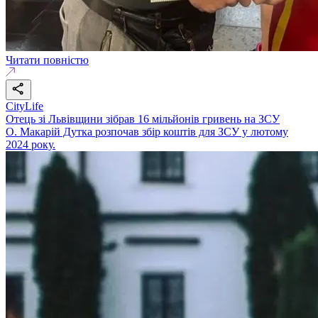
Читати повністю
CityLife
Отець зі Львівщини зібрав 16 мільйонів гривень на ЗСУ
О. Макарій Дутка розпочав збір коштів для ЗСУ у лютому
2024 року.