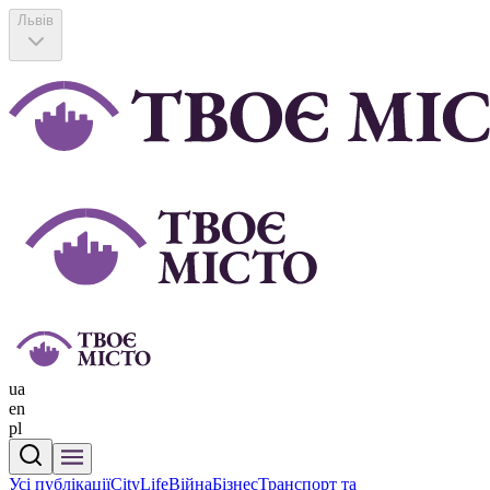
Львів
ua
en
pl
Усі публікації
CityLife
Війна
Бізнес
Транспорт та