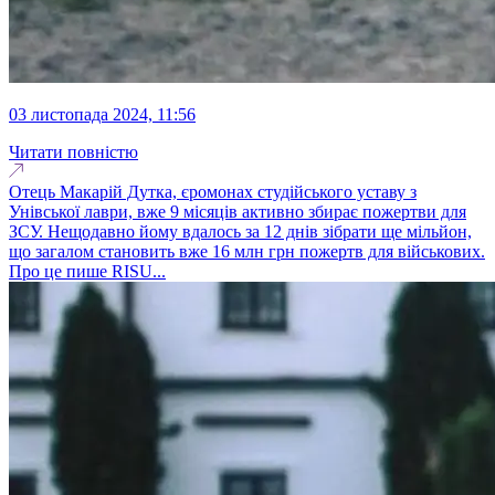
03 листопада 2024, 11:56
Читати повністю
Отець Макарій Дутка, єромонах студійського уставу з
Унівської лаври, вже 9 місяців активно збирає пожертви для
ЗСУ. Нещодавно йому вдалось за 12 днів зібрати ще мільйон,
що загалом становить вже 16 млн грн пожертв для військових.
Про це пише RISU...