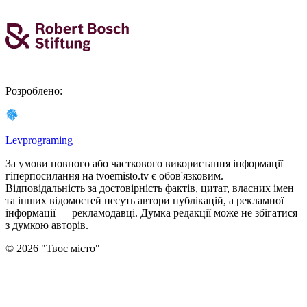
Розроблено
:
Levprograming
За умови повного або часткового використання iнформацiї
гіперпосилання на tvoemisto.tv є обов'язковим.
Відповідальність за достовірність фактів, цитат, власних імен
та інших відомостей несуть автори публікацій, а рекламної
інформації — рекламодавці. Думка редакцiї може не збiгатися
з думкою авторiв.
©
2026
"
Твоє місто
"