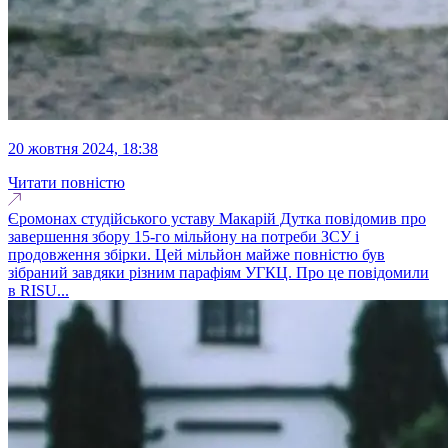
20 жовтня 2024, 18:38
Читати повністю
Єромонах студійського уставу Макарій Дутка повідомив про
завершення збору 15-го мільйону на потреби ЗСУ і
продовження збірки. Цей мільйон майже повністю був
зібраний завдяки різним парафіям УГКЦ. Про це повідомили
в RISU...