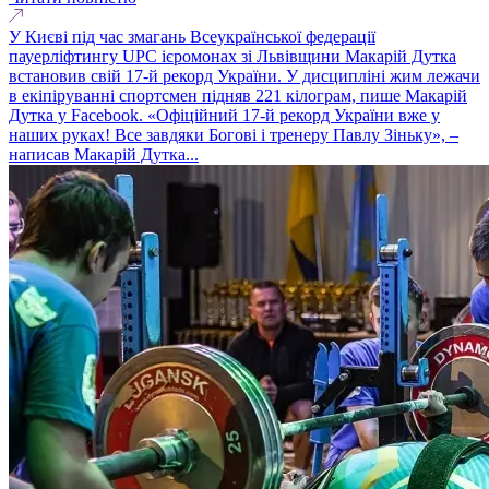
У Києві під час змагань Всеукраїнської федерації
пауерліфтингу UPC ієромонах зі Львівщини Макарій Дутка
встановив свій 17-й рекорд України. У дисципліні жим лежачи
в екіпіруванні спортсмен підняв 221 кілограм, пише Макарій
Дутка у Facebook. «Офіційний 17-й рекорд України вже у
наших руках! Все завдяки Богові і тренеру Павлу Зіньку», –
написав Макарій Дутка...