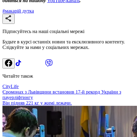
дивіться на нашому
YouTube-каналі
.
#
макарій дутка
Підписуйтесь на наші соціальні мережі
Будьте в курсі останніх новин та ексклюзивного контенту.
Слідкуйте за нами у соціальних мережах.
Читайте також
CityLife
Єромонах з Львівщини встановив 17-й рекорд України з
пауерліфтингу
Він підняв 221 кг у жимі лежачи.