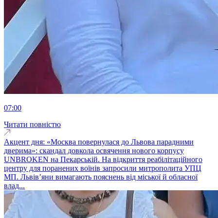
07:00
Читати повністю
Акцент дня: «Москва повернулася до Львова парадними
дверима»: скандал довкола освячення нового корпусу
UNBROKEN на Пекарській. На відкриття реабілітаційного
центру для поранених воїнів запросили митрополита УПЦ
МП. Львів’яни вимагають пояснень від міської й обласної
влад...