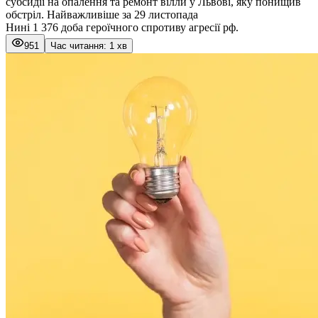
субсидії на опалення та ремонт вілли у Львові, яку понищив
обстріл. Найважливіше за 29 листопада
Нині 1 376 доба героїчного спротиву агресії рф.
951
Час читання: 1 хв