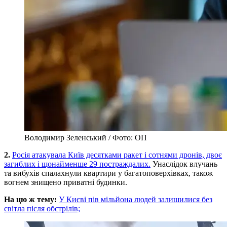
Володимир Зеленський / Фото: ОП
2.
Росія атакувала Київ десятками ракет і сотнями дронів, двоє
загиблих і щонайменше 29 постраждалих.
Унаслідок влучань
та вибухів спалахнули квартири у багатоповерхівках, також
вогнем знищено приватні будинки.
На цю ж тему:
У Києві пів мільйона людей залишилися без
світла після обстрілів;