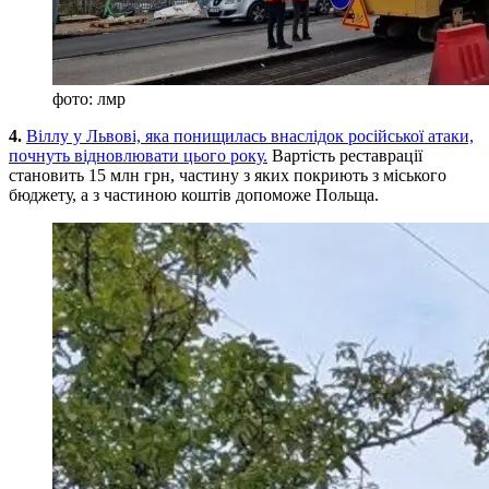
фото: лмр
4.
Віллу у Львові, яка понищилась внаслідок російської атаки,
почнуть відновлювати цього року.
Вартість реставрації
становить 15 млн грн, частину з яких покриють з міського
бюджету, а з частиною коштів допоможе Польща.