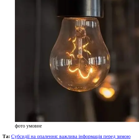
фото умовне
Та:
Субсидії на опалення: важлива інформація перед зимою