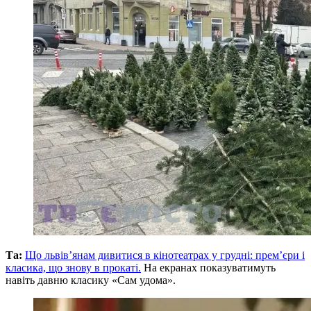
Та:
Що львів’янам дивитися в кінотеатрах у грудні: прем’єри і
класика, що знову в прокаті.
На екранах показуватимуть
навіть давню класику «Сам удома».