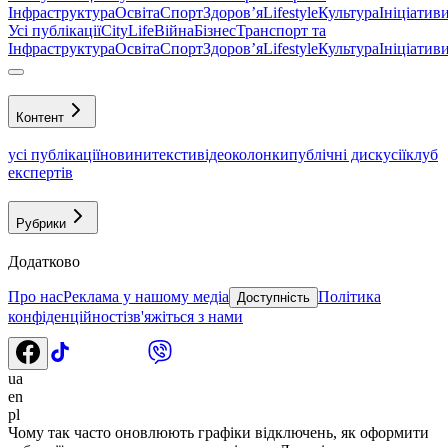
Інфраструктура
Освіта
Спорт
Здоровʼя
Lifestyle
Культура
Ініціатив
Усі публікації
CityLife
Війна
Бізнес
Транспорт та
Інфраструктура
Освіта
Спорт
Здоровʼя
Lifestyle
Культура
Ініціатив
Контент
усі публікації
новини
тексти
відео
колонки
публічні дискусії
клуб
експертів
Рубрики
Додатково
Про нас
Реклама у нашому медіа
Політика
Доступність
конфіденційності
зв'яжіться з нами
ua
en
pl
Чому так часто оновлюють графіки відключень, як оформити