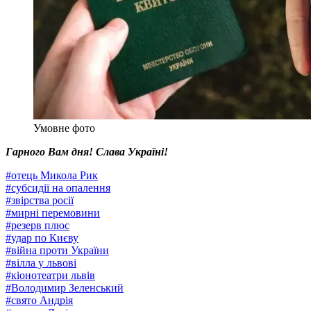
Умовне фото
Гарного Вам дня! Слава Україні!
#
отець Микола Рик
#
субсидії на опалення
#
звірства росії
#
мирні перемовини
#
резерв плюс
#
удар по Києву
#
війна проти України
#
вілла у львові
#
кіонотеатри львів
#
Володимир Зеленський
#
свято Андрія