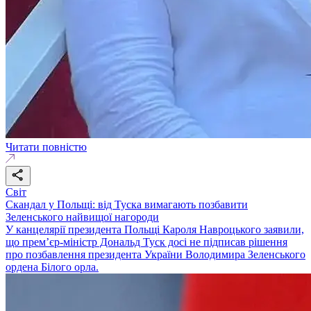
Читати повністю
Світ
Скандал у Польщі: від Туска вимагають позбавити
Зеленського найвищої нагороди
У канцелярії президента Польщі Кароля Навроцького заявили,
що прем’єр-міністр Дональд Туск досі не підписав рішення
про позбавлення президента України Володимира Зеленського
ордена Білого орла.