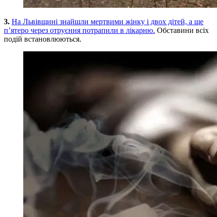
3.
На Львівщині знайшли мертвими жінку і двох дітей, а ще
п’ятеро через отруєння потрапили в лікарню.
Обставини всіх
подій встановлюються.