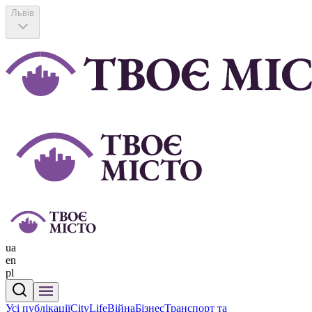
Львів
ua
en
pl
Усі публікації
CityLife
Війна
Бізнес
Транспорт та