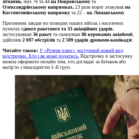
зіткнень
, них 76 та 44
на Покровському
та
Олександрівському напрямках.
23 рази ворог атакував
на
Костянтинівському напрямку
та 22 –
на Лиманському
Противник завдав по позиціях наших військ і населених
пунктах о
дного ракетного та 33 авіаційних ударів
,
застосувавши
36 ракет
та скинувши
86 керованих авіабомб
,
здійснив
2 697 обстрілів
та
2 509 ударів дронами-камікадзе
.
Читайте також:
У «Резерв плюс» доступний новий вид
відстрочки. Хто і як може податись.
Відстрочку в застосунку
можна оформити онлайн тим, хто доглядає за батьком або
матір’ю з інвалідністю I–II груп.