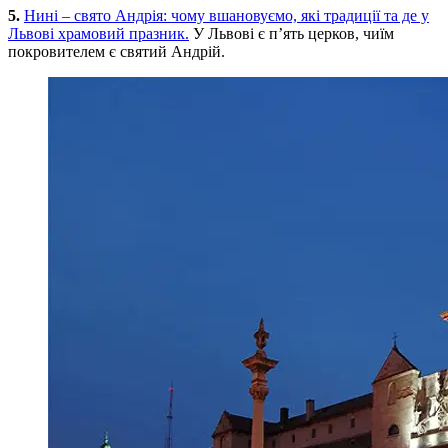
5.
Нині – свято Андрія: чому вшановуємо, які традиції та де у
Львові храмовий празник.
У Львові є п’ять церков, чиїм
покровителем є святий Андрій.