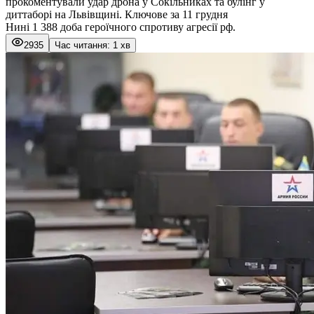
прокоментували удар дрона у Сокільниках та булінг у
диттаборі на Львівщині. Ключове за 11 грудня
Нині 1 388 доба героїчного спротиву агресії рф.
2935
Час читання: 1 хв