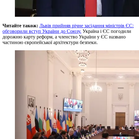
Читайте також:
Львів прийняв річне засідання міністрів ЄС:
обговорили вступ України до Союзу.
Україна і ЄС погодили
дорожню карту реформ, а членство України у ЄС названо
частиною європейської архітектури безпеки.