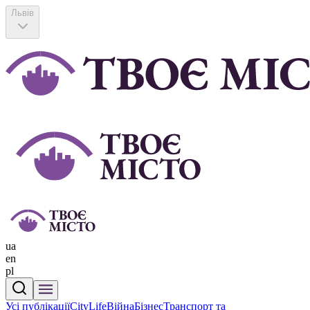
Львів
ua
en
pl
Усі публікації
CityLife
Війна
Бізнес
Транспорт та