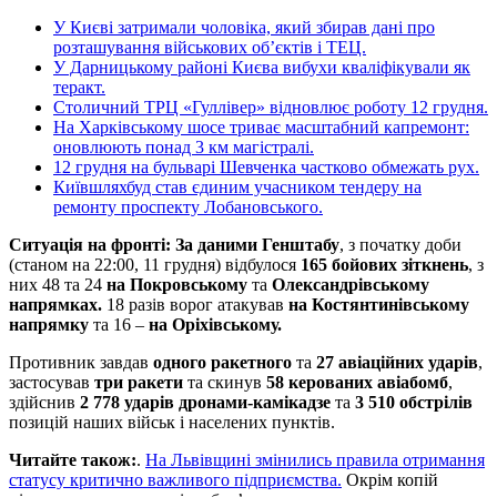
У Києві затримали чоловіка, який збирав дані про
розташування військових об’єктів і ТЕЦ.
У Дарницькому районі Києва вибухи кваліфікували як
теракт.
Столичний ТРЦ «Гуллівер» відновлює роботу 12 грудня.
На Харківському шосе триває масштабний капремонт:
оновлюють понад 3 км магістралі.
12 грудня на бульварі Шевченка частково обмежать рух.
Київшляхбуд став єдиним учасником тендеру на
ремонту проспекту Лобановського.
Ситуація на фронті: За даними Генштабу
, з початку доби
(станом на 22:00, 11 грудня) відбулося
165 бойових зіткнень
, з
них 48 та 24
на Покровському
та
Олександрівському
напрямках.
18 разів ворог атакував
на Костянтинівському
напрямку
та 16 –
на Оріхівському.
Противник завдав
одного ракетного
та
27 авіаційних ударів
,
застосував
три ракети
та скинув
58 керованих авіабомб
,
здійснив
2 778 ударів дронами-камікадзе
та
3 510 обстрілів
позицій наших військ і населених пунктів.
Читайте також:
.
На Львівщині змінились правила отримання
статусу критично важливого підприємства.
Окрім копій