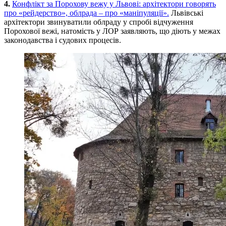
4.
Конфлікт за Порохову вежу у Львові: архітектори говорять
про «рейдерство», облрада – про «маніпуляції».
Львівські
архітектори звинуватили облраду у спробі відчуження
Порохової вежі, натомість у ЛОР заявляють, що діють у межах
законодавства і судових процесів.