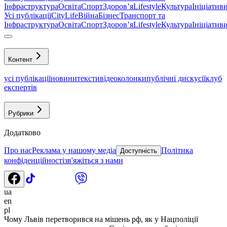
Інфраструктура
Освіта
Спорт
Здоровʼя
Lifestyle
Культура
Ініціатив
Усі публікації
CityLife
Війна
Бізнес
Транспорт та
Інфраструктура
Освіта
Спорт
Здоровʼя
Lifestyle
Культура
Ініціатив
Контент
усі публікації
новини
тексти
відео
колонки
публічні дискусії
клуб
експертів
Рубрики
Додатково
Про нас
Реклама у нашому медіа
Політика
Доступність
конфіденційності
зв'яжіться з нами
ua
en
pl
Чому Львів перетворився на мішень рф, як у Нацполіції