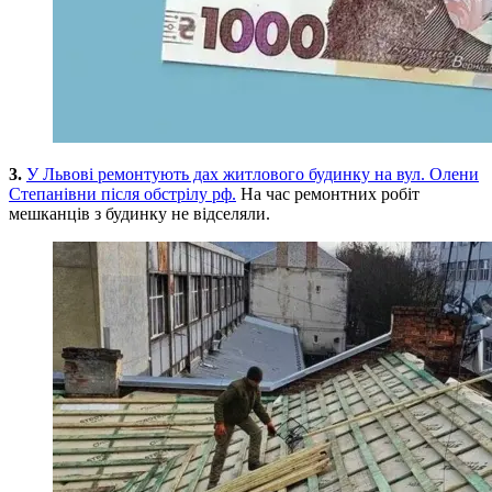
3.
У Львові ремонтують дах житлового будинку на вул. Олени
Степанівни після обстрілу рф.
На час ремонтних робіт
мешканців з будинку не відселяли.