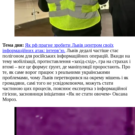
Тема дня:
Як рф прагне зробити Львів центром своїх
інформаційних атак: інтерв’ю.
Львів дедалі частіше стає
полігоном для російських інформаційних операцій. Вкиди на
тему мобілізації, протиставлення «захід-схід», гра на страхах і
втомі – все це формує ґрунт, де маніпуляції проростають. Про
те, як саме ворог працює з реальними українськими
проблемами, чому Львів перетворився на окрему мішень і як
громадяни, самі того не усвідомлюючи, можуть стати
частиною цих процесів, пояснює експертка з інформаційної
гігієни, засновниця ініціативи «Як не стати овочем» Оксана
Мороз.