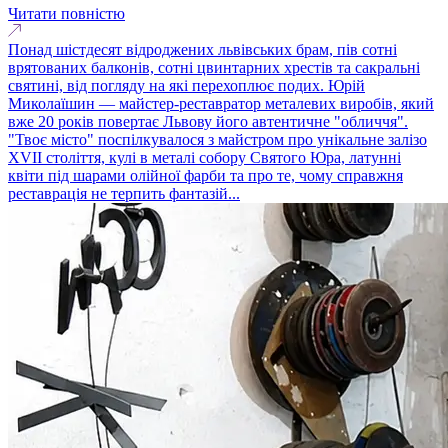
Читати повністю
Понад шістдесят відроджених львівських брам, пів сотні
врятованих балконів, сотні цвинтарних хрестів та сакральні
святині, від погляду на які перехоплює подих. Юрій
Миколаїшин — майстер-реставратор металевих виробів, який
вже 20 років повертає Львову його автентичне "обличчя".
"Твоє місто" поспілкувалося з майстром про унікальне залізо
XVII століття, кулі в металі собору Святого Юра, латунні
квіти під шарами олійної фарби та про те, чому справжня
реставрація не терпить фантазій...