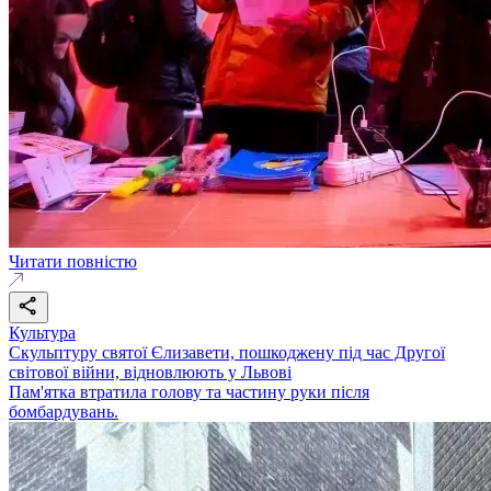
Читати повністю
Культура
Скульптуру святої Єлизавети, пошкоджену під час Другої
світової війни, відновлюють у Львові
Пам'ятка втратила голову та частину руки після
бомбардувань.