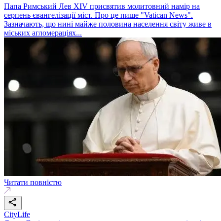
Папа Римський Лев XIV присвятив молитовний намір на
серпень євангелізації міст. Про це пише "Vatican News".
Зазначають, що нині майже половина населення світу живе в
міських агломераціях...
Читати повністю
CityLife