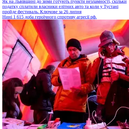
Як на Львівщині до зими готують пункти незламності, скільки
податку сплатили власники елітних авто та коли у Тустані
пройде фестиваль. Ключове за 26 липня
Нині 1 615 доба героїчного спротиву агресії рф.