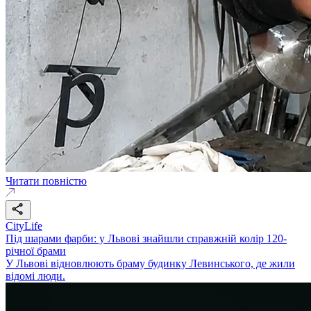
Читати повністю
CityLife
Під шарами фарби: у Львові знайшли справжній колір 120-
річної брами
У Львові відновлюють браму будинку Левинського, де жили
відомі люди.