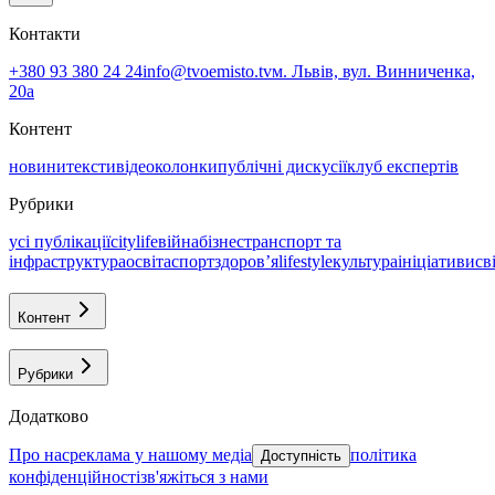
Контакти
+380 93 380 24 24
info@tvoemisto.tv
м. Львів, вул. Винниченка,
20а
Контент
новини
тексти
відео
колонки
публічні дискусії
клуб експертів
Рубрики
усі публікації
citylife
війна
бізнес
транспорт та
інфраструктура
освіта
спорт
здоровʼя
lifestyle
культура
ініціативи
св
Контент
Рубрики
Додатково
про нас
реклама у нашому медіа
політика
Доступність
конфіденційності
зв'яжіться з нами