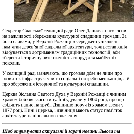
Секретар Славської селищної ради Олег Даниляк наголосив
на важливості збереження культурної спадщини громади. За
його словами, у Верхній Рожанці зосереджені унікальні
пам’ятки дерев’яної сакральної архітектури, тож реставрація
відбувається з дотриманням традиційних технологій, аби
зберегти історичну автентичність споруд для майбутніх
поколінь.
У селищній раді зазначають, що громада дбає не лише про
розвиток інфраструктури та соціальні потреби мешканців, а й
про збереження історичної та культурної спадщини.
Церква Зіслання Святого Духа у Верхній Рожанці є чинним
храмом бойківського типу. Її збудували у 1804 році, про що
свідчить напис на зрубі. Дзвіницю поруч із храмом звели у
1877 році. Нині і церква, і дзвіниця мають статус пам’яток
архітектури національного значення.
Щоб отримувати актуальні й гарячі новини Львова та