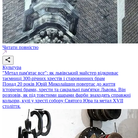
Читати повністю
Культура
"Метал пам'ятає все": як львівський майстер відкриває
таємниці 300-річних хрестів і старовинних брам
Понад 20 років Юрій Миколаїшин повертає до життя
історичні брами, хрести та сакральні пам'ятки Львова. Він
розповів, як під товстими шарами фарби знаходять справжні
кольори, кулі у хресті собору Святого Юра та метал XVII
століття.