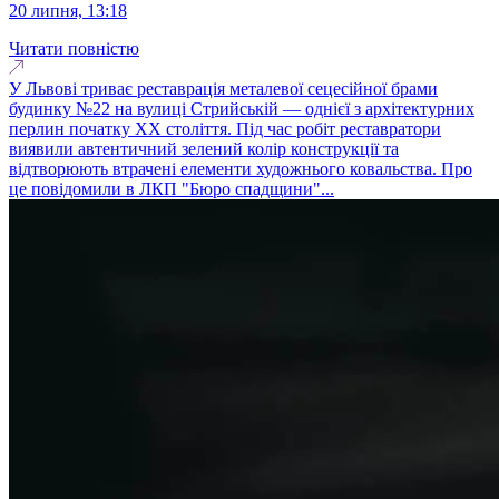
20 липня, 13:18
Читати повністю
У Львові триває реставрація металевої сецесійної брами
будинку №22 на вулиці Стрийській — однієї з архітектурних
перлин початку ХХ століття. Під час робіт реставратори
виявили автентичний зелений колір конструкції та
відтворюють втрачені елементи художнього ковальства. Про
це повідомили в ЛКП "Бюро спадщини"...