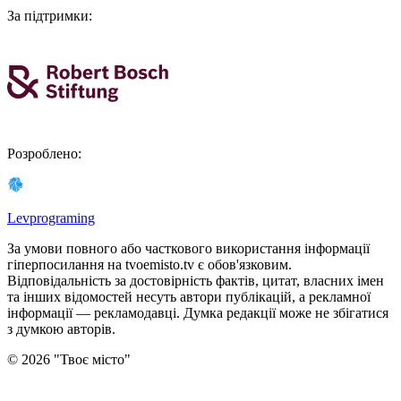
За підтримки
:
Розроблено
:
Levprograming
За умови повного або часткового використання iнформацiї
гіперпосилання на tvoemisto.tv є обов'язковим.
Відповідальність за достовірність фактів, цитат, власних імен
та інших відомостей несуть автори публікацій, а рекламної
інформації — рекламодавці. Думка редакцiї може не збiгатися
з думкою авторiв.
©
2026
"
Твоє місто
"