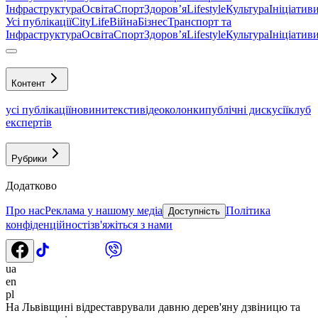
Інфраструктура
Освіта
Спорт
Здоровʼя
Lifestyle
Культура
Ініціатив
Усі публікації
CityLife
Війна
Бізнес
Транспорт та
Інфраструктура
Освіта
Спорт
Здоровʼя
Lifestyle
Культура
Ініціатив
Контент
усі публікації
новини
тексти
відео
колонки
публічні дискусії
клуб
експертів
Рубрики
Додатково
Про нас
Реклама у нашому медіа
Політика
Доступність
конфіденційності
зв'яжіться з нами
ua
en
pl
На Львівщині відреставрували давню дерев'яну дзвіницю та