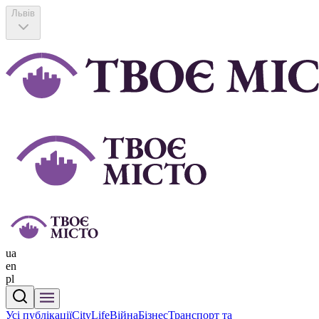
Львів
ua
en
pl
Усі публікації
CityLife
Війна
Бізнес
Транспорт та