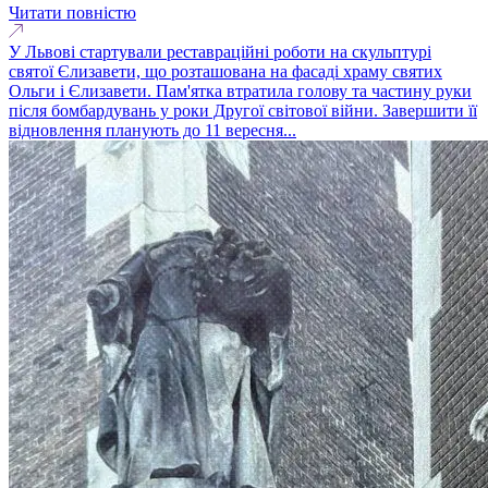
Читати повністю
У Львові стартували реставраційні роботи на скульптурі
святої Єлизавети, що розташована на фасаді храму святих
Ольги і Єлизавети. Пам'ятка втратила голову та частину руки
після бомбардувань у роки Другої світової війни. Завершити її
відновлення планують до 11 вересня...