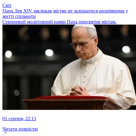
Світ
Папа Лев XIV закликав містян не залишатися анонімними у
житті спільноти
Серпневий молитовний намір Папа присвятив містам.
01 серпня, 22:13
Читати повністю