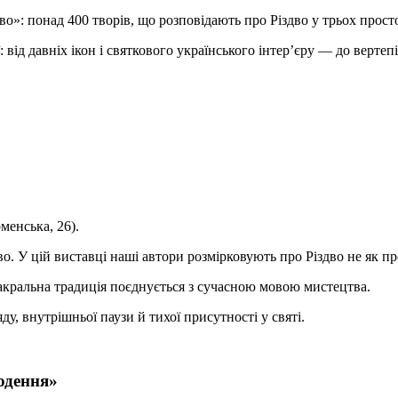
о»: понад 400 творів, що розповідають про Різдво у трьох прост
 від давніх ікон і святкового українського інтер’єру — до верте
менська, 26).
во. У цій виставці наші автори розмірковують про Різдво не як пр
сакральна традиція поєднується з сучасною мовою мистецтва.
ду, внутрішньої паузи й тихої присутності у святі.
одення»