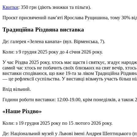
Квитки
: 350 грн (діють знижки та пільги).
Проєкт присвячений пам’яті Ярослава Рущишина, тому 30% від 
Традиційна Різдвяна виставка
Де: галерея «Зелена канапа» (вул. Вірменська, 7).
Коли: з 9 грудня 2025 року до 4 січня 2026 року.
У час Різдва 2025 року, хтось має щастя і святкує, згадує народ
самий час хтось не побачить своїх близьких на свят вечір, хтось
виставки сподіваюся, що вже 19-та за ліком Традиційна Різдвян
— це рефлексії суспільства. У виставці візьмуть участь більш н
Вхід вільний.
Години роботи виставки: 12:00-19.00, крім понеділків, а також 2
«Наше Різдво»
Коли: з 19 грудня 2025 року по 15 лютого 2026 року.
Де: Національний музей у Львові імені Андрея Шептицького (пр