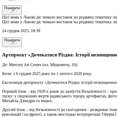
Поширити
Цієї зими у Львові діє чимало виставок на різдвяну тематику: 
Цієї зими у Львові діє чимало виставок на різдвяну тематику: 
24 грудня 2025, 18:39
Поширити
Артпроєкт «Дочекатися Різдва: Історії незнищенн
Де: Mercury Art Center (пл. Міцкевича, 10).
Коли: з 6 грудня 2025 року по 1 лютого 2026 року.
Експозиція артпроєкту «Дочекатися Різдва: Історії незнищенног
Перший блок – від 1920-х років до здобуття Незалежності – прово
тиску: у свідченнях жертв радянського терору, артефактах, фото
Михайла Дзиндри та інших.
Другий блок – від Незалежності до сьогодення – розкриває повер
революцій і на фронті, а також мистецькі інтерпретації Тіберія