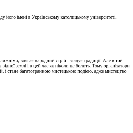
у його імені в Українському католицькому університеті.
ближніми, вдягає народний стрій і згадує традиції. Але в той
рідної землі і в цей час як ніколи це болить. Тому організатори
цій, і стане багатогранною мистецькою подією, адже мистецтво