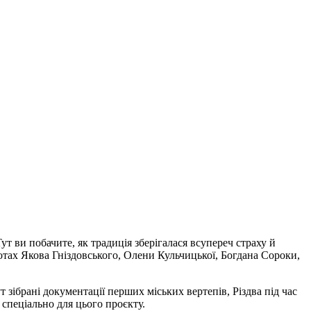
ут ви побачите, як традиція зберігалася всупереч страху й
ботах Якова Гніздовського, Олени Кульчицької, Богдана Сороки,
 зібрані документації перших міських вертепів, Різдва під час
 спеціально для цього проєкту.