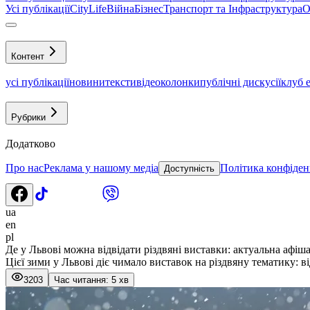
Усі публікації
CityLife
Війна
Бізнес
Транспорт та Інфраструктура
О
Контент
усі публікації
новини
тексти
відео
колонки
публічні дискусії
клуб 
Рубрики
Додатково
Про нас
Реклама у нашому медіа
Політика конфіден
Доступність
ua
en
pl
Де у Львові можна відвідати різдвяні виставки: актуальна афіш
Цієї зими у Львові діє чимало виставок на різдвяну тематику: 
3203
Час читання: 5 хв