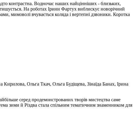
адто контрастна. Водночас наших найцінніших - близьких,
 втишується. На роботах Ірини Фартух виблискує новорічний
ами, мимоволі вчувається коляда і вертепні дзвоники. Коротка
а Кирилова, Ольга Ткач, Ольга Будіщева, Зінаїда Банах, Ірина
найбільше серед продемонстрованих творів мистецтва саме
тема зими й Різдва стала спільним тематичним знаменником для