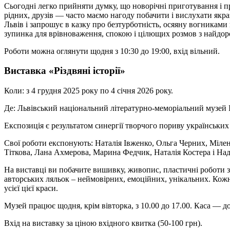
Сьогодні легко прийняти думку, що новорічні приготування і 
рідних, друзів — часто маємо нагоду побачити і вислухати якр
Львів і запрошує в казку про безтурботність, осяяну вогниками
зупинка для врівноваження, спокою і цілющих розмов з найдо
Роботи можна оглянути щодня з 10:30 до 19:00, вхід вільний.
Виставка «Різдвяні історії»
Коли: з 4 грудня 2025 року по 4 січня 2026 року.
Де: Львівський національний літературно-меморіальний музей І
Експозиція є результатом синергії творчого пориву українських
Свої роботи експонують: Наталія Івженко, Ольга Черних, Мілен
Тіткова, Лана Ахмерова, Марина Федчик, Наталія Костера і Над
На виставці ви побачите вишивку, живопис, пластичні роботи з
авторських ляльок – неймовірних, емоційних, унікальних. Кож
усієї цієї краси.
Музей працює щодня, крім вівторка, з 10.00 до 17.00. Каса — до
Вхід на виставку за ціною вхідного квитка (50-100 грн).