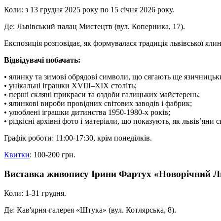
Коли: з 13 грудня 2025 року по 15 січня 2026 року.
Де: Львівський палац Мистецтв (вул. Коперника, 17).
Експозиція розповідає, як формувалася традиція львівської ялин
Відвідувачі побачать:
• ялинку та зимові обрядові символи, що сягають ще язичницьки
• унікальні іграшки XVIII–XIX століть;
• перші скляні прикраси та оздоби галицьких майстерень;
• ялинкові вироби провідних світових заводів і фабрик;
• улюблені іграшки дитинства 1950-1980-х років;
• рідкісні архівні фото і матеріали, що показують, як львів’яни 
Графік роботи: 11:00-17:30, крім понеділків.
Квитки
: 100-200 грн.
Виставка живопису Ірини Фартух «Новорічний Льв
Коли: 1-31 грудня.
Де: Кав'ярня-галерея «Штука» (вул. Котлярська, 8).