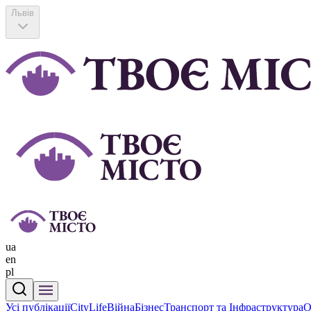
Львів
ua
en
pl
Усі публікації
CityLife
Війна
Бізнес
Транспорт та Інфраструктура
О