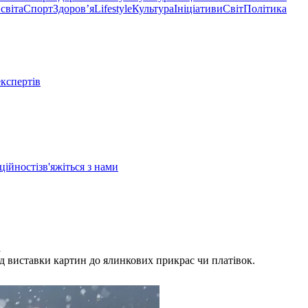
світа
Спорт
Здоровʼя
Lifestyle
Культура
Ініціативи
Світ
Політика
експертів
ційності
зв'яжіться з нами
а
від виставки картин до ялинкових прикрас чи платівок.