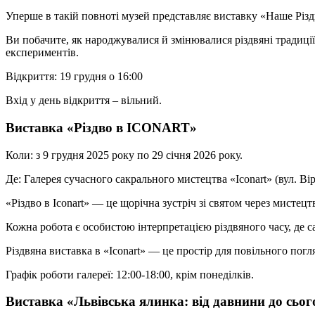
Уперше в такій повноті музей представляє виставку «Наше Різдв
Ви побачите, як народжувалися й змінювалися різдвяні традиції:
експериментів.
Відкриття: 19 грудня о 16:00
Вхід у день відкриття – вільний.
Виставка «Різдво в ICONART»
Коли: з 9 грудня 2025 року по 29 січня 2026 року.
Де: Галерея сучасного сакрального мистецтва «Iconart» (вул. Вір
«Різдво в Iconart» — це щорічна зустріч зі святом через мистецт
Кожна робота є особистою інтерпретацією різдвяного часу, де 
Різдвяна виставка в «Iconart» — це простір для повільного погля
Графік роботи галереї: 12:00-18:00, крім понеділків.
Виставка «Львівська ялинка: від давнини до сьог