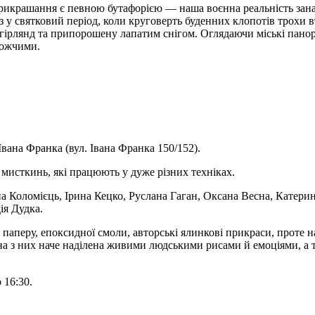
прикрашання є певною бутафорією — наша воєнна реальність зан
аз у святковий період, коли круговерть буденних клопотів трохи
 гірлянд та припорошену лапатим снігом. Оглядаючи міські панор
рожчими.
вана Франка (вул. Івана Франка 150/152).
 мисткинь, які працюють у дуже різних техніках.
а Коломієць, Ірина Кецко, Руслана Гаган, Оксана Весна, Катерин
ія Дудка.
 паперу, епоксидної смоли, авторські ялинкові прикраси, проте 
на з них наче наділена живими людськими рисами й емоціями, а 
 16:30.