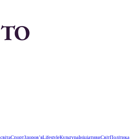
світа
Спорт
Здоровʼя
Lifestyle
Культура
Ініціативи
Світ
Політика