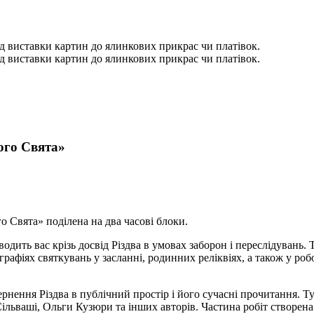
від виставки картин до ялинкових прикрас чи платівок.
від виставки картин до ялинкових прикрас чи платівок.
ого Свята»
о Свята» поділена на два часові блоки.
дить вас крізь досвід Різдва в умовах заборон і переслідувань. Т
графіях святкувань у засланні, родинних реліквіях, а також у ро
нення Різдва в публічний простір і його сучасні прочитання. Тут
 Сільваші, Ольги Кузюри та інших авторів. Частина робіт створена