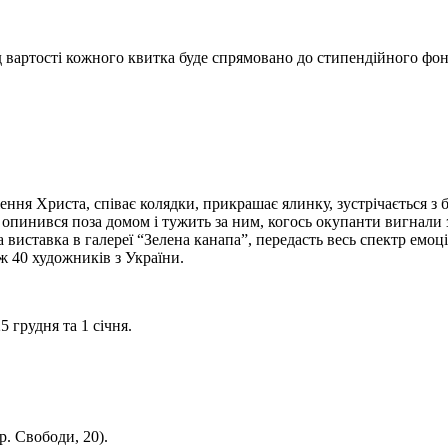
вартості кожного квитка буде спрямовано до стипендійного фонд
ження Христа, співає колядки, прикрашає ялинку, зустрічається з 
 опинився поза домом і тужить за ним, когось окупанти вигнали з 
а виставка в галереї “Зелена канапа”, передасть весь спектр емо
іж 40 художників з України.
5 грудня та 1 січня.
. Свободи, 20).