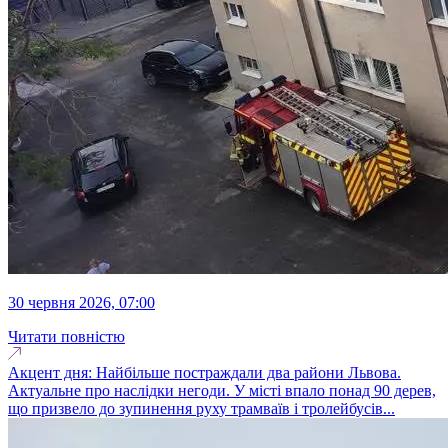
30 червня 2026, 07:00
Читати повністю
Акцент дня: Найбільше постраждали два райони Львова.
Актуальне про наслідки негоди. У місті впало понад 90 дерев,
що призвело до зупинення руху трамваїв і тролейбусів...