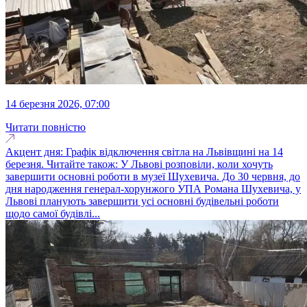
14 березня 2026, 07:00
Читати повністю
Акцент дня: Графік відключення світла на Львівщині на 14
березня. Читайте також: У Львові розповіли, коли хочуть
завершити основні роботи в музеї Шухевича. До 30 червня, до
дня народження генерал-хорунжого УПА Романа Шухевича, у
Львові планують завершити усі основні будівельні роботи
щодо самої будівлі...