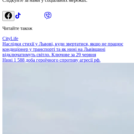
Слідкуйте за нами у соціальних мережах.
Читайте також
CityLife
Наслідки стихії у Львові, куди звертатися, якщо не працює
кондиціонер у транспорті та як нині на Львівщині
відключатимуть світло. Ключове за 29 червня
Нині 1 588 доба героїчного спротиву агресії рф.