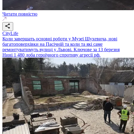
Читати повністю
CityLife
Коли завершать основні роботи у Музеї Шухевича, нові
багатоповерхівки на Пасічній та коли та які саме
ремонтуватимуть вулиці у Львові. Ключове за 13 березня
Нині 1 480 доба героїчного спротиву агресії рф.