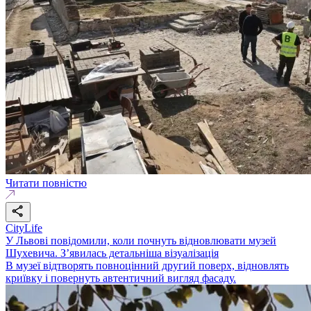
Читати повністю
CityLife
У Львові повідомили, коли почнуть відновлювати музей
Шухевича. З’явилась детальніша візуалізація
В музеї відтворять повноцінний другий поверх, відновлять
криївку і повернуть автентичний вигляд фасаду.