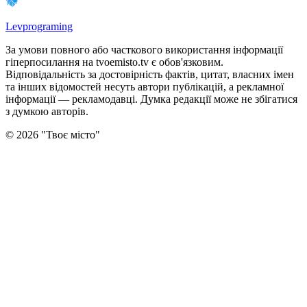
Levprograming
За умови повного або часткового використання iнформацiї
гіперпосилання на tvoemisto.tv є обов'язковим.
Відповідальність за достовірність фактів, цитат, власних імен
та інших відомостей несуть автори публікацій, а рекламної
інформації — рекламодавці. Думка редакцiї може не збiгатися
з думкою авторiв.
©
2026
"
Твоє місто
"