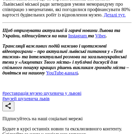
Львівської міської ради затвердив умови меморандуму про
співпрацю з меценатами, які погодилися профінансувати 80%
вартості будівельних робіт із відновлення музею.
Деталі тут.
Щоб отримувати актуальні й гарячі новини Львова та
України, підписуйтеся на наш
Instagram
та
Viber
.
Трансляції важливих подій наживо і щотижневі
відеопрограми – про актуальні львівські питання у «Темі
тижня» та інтелектуальні розмови на загальноукраїнські
теми у «Акцентах Твого міста» і публічні дискусії для
спільного пошуку кращих рішень викликам громади міста –
дивіться на нашому
YouTube-каналі
.
#
реставрація музею шухевича у львові
#
музей шухевича львів
Підписуйтесь на наші соціальні мережі
Будьте в курсі останніх новин та ексклюзивного контенту.