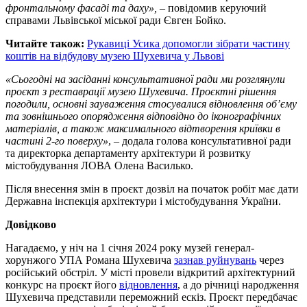
фронтальному фасаді та даху»,
– повідомив керуючий
справами Львівської міської ради Євген Бойко.
Читайте також:
Рукавиці Усика допомогли зібрати частину
коштів на відбудову музею Шухевича у Львові
«Сьогодні на засіданні консультативної ради ми розглянули
проєкт з реставрації музею Шухевича. Проєктні рішення
погодили, основні зауваження стосувалися відновлення об’єму
та зовнішнього опорядження відповідно до іконографічних
матеріалів, а також максимального відтворення криївки в
частині 2‑го поверху»
, – додала голова консультативної ради
та директорка департаменту архітектури й розвитку
містобудування ЛОВА Олена Василько.
Після внесення змін в проєкт дозвіл на початок робіт має дати
Державна інспекція архітектури і містобудування України.
Довідково
Нагадаємо, у ніч на 1 січня 2024 року музей генерал-
хорунжого УПА Романа Шухевича
зазнав руйнувань
через
російський обстріл. У місті провели відкритий архітектурний
конкурс на проєкт його
відновлення
, а до річниці народження
Шухевича представили переможний ескіз. Проєкт передбачає