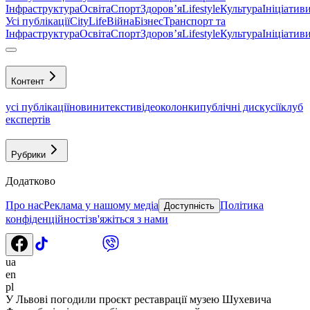
Інфраструктура
Освіта
Спорт
Здоровʼя
Lifestyle
Культура
Ініціатив
Усі публікації
CityLife
Війна
Бізнес
Транспорт та
Інфраструктура
Освіта
Спорт
Здоровʼя
Lifestyle
Культура
Ініціатив
Контент
усі публікації
новини
тексти
відео
колонки
публічні дискусії
клуб
експертів
Рубрики
Додатково
Про нас
Реклама у нашому медіа
Політика
Доступність
конфіденційності
зв'яжіться з нами
ua
en
pl
У Львові погодили проєкт реставрації музею Шухевича