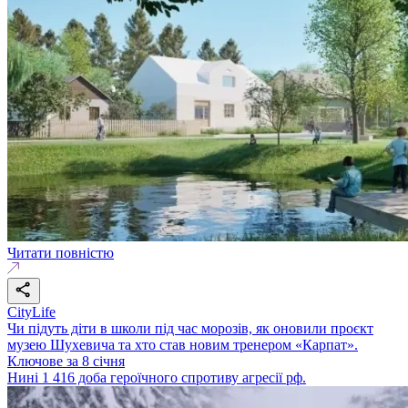
Читати повністю
CityLife
Чи підуть діти в школи під час морозів, як оновили проєкт
музею Шухевича та хто став новим тренером «Карпат».
Ключове за 8 січня
Нині 1 416 доба героїчного спротиву агресії рф.