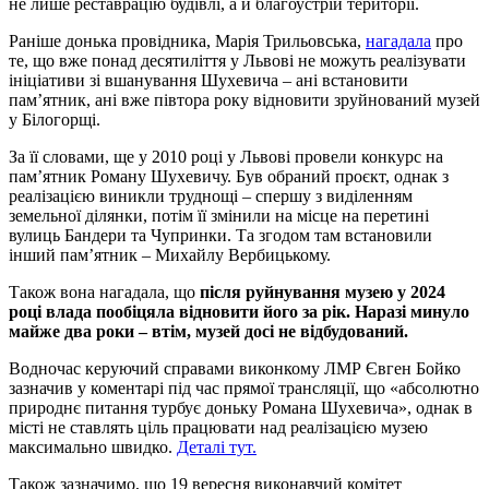
не лише реставрацію будівлі, а й благоустрій території.
Раніше донька провідника, Марія Трильовська,
нагадала
про
те, що вже понад десятиліття у Львові не можуть реалізувати
ініціативи зі вшанування Шухевича – ані встановити
пам’ятник, ані вже півтора року відновити зруйнований музей
у Білогорщі.
За її словами, ще у 2010 році у Львові провели конкурс на
пам’ятник Роману Шухевичу. Був обраний проєкт, однак з
реалізацією виникли труднощі – спершу з виділенням
земельної ділянки, потім її змінили на місце на перетині
вулиць Бандери та Чупринки. Та згодом там встановили
інший пам’ятник – Михайлу Вербицькому.
Також вона нагадала, що
після руйнування музею у 2024
році влада пообіцяла відновити його за рік. Наразі минуло
майже два роки – втім, музей досі не відбудований.
Водночас керуючий справами виконкому ЛМР Євген Бойко
зазначив у коментарі під час прямої трансляції, що «абсолютно
природнє питання турбує доньку Романа Шухевича», однак в
місті не ставлять ціль працювати над реалізацією музею
максимально швидко.
Деталі тут.
Також зазначимо, що 19 вересня виконавчий комітет