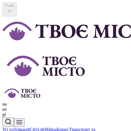
Львів
ua
en
pl
Усі публікації
CityLife
Війна
Бізнес
Транспорт та