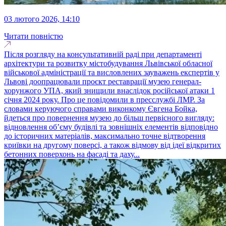
03 лютого 2026, 14:10
Читати повністю
Після розгляду на консультативній раді при департаменті
архітектури та розвитку містобудування Львівської обласної
військової адміністрації та висловлених зауважень експертів у
Львові доопрацювали проєкт реставрації музею генерал-
хорунжого УПА, який знищили внаслідок російської атаки 1
січня 2024 року. Про це повідомили в пресслужбі ЛМР. За
словами керуючого справами виконкому Євгена Бойка,
йдеться про повернення музею до більш первісного вигляду:
відновлення об’єму будівлі та зовнішніх елементів відповідно
до історичних матеріалів, максимально точне відтворення
криївки на другому поверсі, а також відмову від ідеї відкритих
бетонних поверхонь на фасаді та даху...